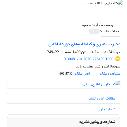
نویسنده =
آژند، یعقوب
تعداد مقالات:
1
مدیریت هنری و کتابخانه‌های دوره ایلخانی
دوره 24، شماره 2، تابستان 1400، صفحه
221-249
10.30481/lis.2020.223456.1690
سولماز امیرراشد، یعقوب آژند
مشاهده مقاله
اصل مقاله
602.47 K
مقالات آماده انتشار
شماره جاری
شماره‌های پیشین نشریه