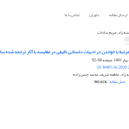
ارسال مقاله
داوران
تماس با ما
ته زاد، مریم سادات
تبط با خواندن در ادبیات داستانی تالیفی در مقایسه با آثار ترجمه شده‌ سال‌های 5
60-92
10.30481/lis.2020
 زاد، عاطفه شریف، محمد حسن زاده
اصل مقاله
902.62 K