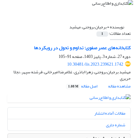
نویسنده =
برجیان بروجنی، مهشید
تعداد مقالات:
1
کتابخانه‌های عصر صفوی: تداوم و تحول در رویکردها
دوره 27، شماره 3، پاییز 1403، صفحه
91-105
10.30481/lis.2023.239621.1742
مهشید برجیان بروجنی، زهرا اباذری، غلامرضا امیرخانی، فرشته سپهر، نجلا
حریری
مشاهده مقاله
اصل مقاله
1.08 M
مقالات آماده انتشار
شماره جاری