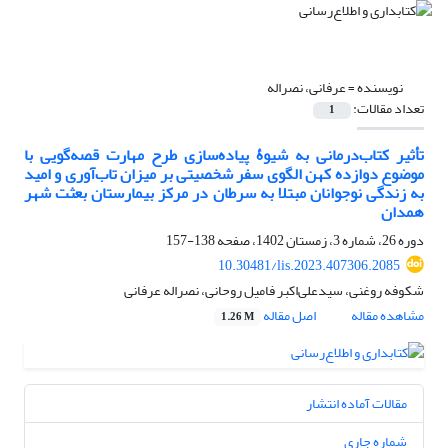
نویسنده =
عرفانی، نصراله
تعداد مقالات:
1
تأثیر کتاب‌درمانی به شیوۀ پیاده‌سازی طرح مهارت قصه‌گویی با
موضوع دوازده کهن الگوی سفر شخصیتی بر میزان تاب‌آوری و امید
به زندگی نوجوانان مبتلا به سرطان در مرکز بیمارستان بعثت شهر
همدان
دوره 26، شماره 3، زمستان 1402، صفحه
138-157
10.30481/lis.2023.407306.2085
شکوفه روغنی، سیدعلی‌اکبر فامیل روحانی، نصراله عرفانی
مشاهده مقاله
اصل مقاله
1.26 M
مقالات آماده انتشار
شماره جاری