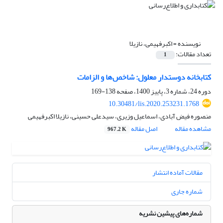
نویسنده =
اکبرفهیمی، نازیلا
تعداد مقالات:
1
کتابخانه دوستدار معلول: شاخص‌ها و الزامات
دوره 24، شماره 3، پاییز 1400، صفحه
138-169
10.30481/lis.2020.253231.1768
منصوره فیض آبادی، اسماعیل وزیری، سیدعلی حسینی، نازیلا اکبرفهیمی
مشاهده مقاله
اصل مقاله
967.2 K
مقالات آماده انتشار
شماره جاری
شماره‌های پیشین نشریه