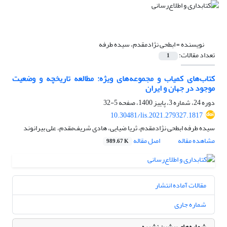
نویسنده =
ابطحی نژادمقدم، سیده طرفه
تعداد مقالات:
1
کتاب‌های کمیاب و مجموعه‌های ویژه: مطالعه تاریخچه و وضعیت
موجود در جهان و ایران
دوره 24، شماره 3، پاییز 1400، صفحه
5-32
10.30481/lis.2021.279327.1817
سیده طرفه ابطحی نژادمقدم، ثریا ضیایی، هادی شریف‌مقدم، علی بیرانوند
مشاهده مقاله
اصل مقاله
989.67 K
مقالات آماده انتشار
شماره جاری
شماره‌های پیشین نشریه