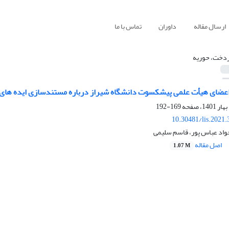
ارسال مقاله
داوران
تماس با ما
ردخت، حوریه
عضای هیأت علمی پیشکسوت دانشگاه شیراز درباره مستندسازی ایده های 
169-192
10.30481/lis.2021
واد عباس پور، قاسم سلیمی
اصل مقاله
1.07 M