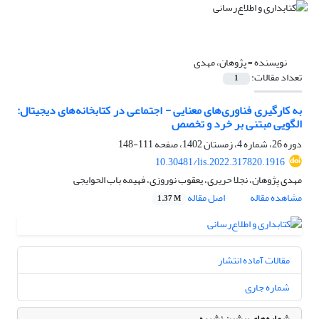
نویسنده =
پژوهان، مهدی
تعداد مقالات:
1
به کارگیری فناوری‌های معنایی - اجتماعی در کتابخانه‌های دیجیتال:
الگویی مبتنی بر خرد و تخصص
دوره 26، شماره 4، زمستان 1402، صفحه
111-148
10.30481/lis.2022.317820.1916
مهدی پژوهان، نجلا حریری، یعقوب نوروزی، فهیمه باب الحوایجی
مشاهده مقاله
اصل مقاله
1.37 M
مقالات آماده انتشار
شماره جاری
شماره‌های پیشین نشریه