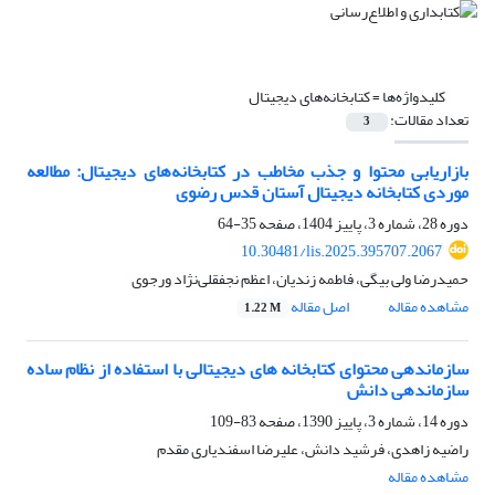
کلیدواژه‌ها =
کتابخانه‌های دیجیتال
تعداد مقالات:
3
بازاریابی محتوا و جذب مخاطب در کتابخانه‌­های‌ دیجیتال: مطالعه
موردی کتابخانه دیجیتال آستان قدس رضوی
دوره 28، شماره 3، پاییز 1404، صفحه
35-64
10.30481/lis.2025.395707.2067
حمیدرضا ولی بیگی، فاطمه زندیان، اعظم نجفقلی‌نژاد ورجوی
مشاهده مقاله
اصل مقاله
1.22 M
سازماندهی محتوای کتابخانه های دیجیتالی با استفاده از نظام ساده
سازماندهی دانش
دوره 14، شماره 3، پاییز 1390، صفحه
83-109
راضیه زاهدی، فرشید دانش، علیرضا اسفندیاری مقدم
مشاهده مقاله