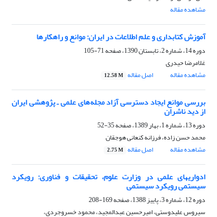
مشاهده مقاله
آموزش کتابداری و علم اطلاعات در ایران: موانع و راهکارها
دوره 14، شماره 2، تابستان 1390، صفحه
71-105
غلامرضا حیدری
مشاهده مقاله
اصل مقاله
12.58 M
بررسی موانع ایجاد دسترسی آزاد مجله‌های علمی ـ پژوهشی ایران
از دید ناشران
دوره 13، شماره 1، بهار 1389، صفحه
35-52
محمد حسن زاده، فرزانه کنعانی هوجقان
مشاهده مقاله
اصل مقاله
2.75 M
ادواریهای علمی در وزارت علوم، تحقیقات و فناوری: رویکرد
سیستمی رویکرد سیستمی
دوره 12، شماره 3، پاییز 1388، صفحه
169-208
سیروس علیدوستی، امیرحسین عبدالمجید، محمود خسروجردی،