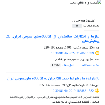
کلیدواژه‌ها =
ایران
تعداد مقالات:
18
نیازها و انتظارات سالمندان از کتابخانه‌های عمومی ایران: یک
پیمایش ملی
دوره 25، شماره 1، بهار 1401، صفحه
193-220
10.30481/lis.2022.312068.1899
اسماعیل وزیری، منصوره فیض آبادی
مشاهده مقاله
اصل مقاله
1.03 M
بازدارنده ها و شرایط جذب ناکاربران به کتابخانه های عمومی ایران
دوره 23، شماره 2، تابستان 1399، صفحه
137-165
10.30481/lis.2019.186888.1582
محمد حسن زاده، حمیدرضا محمودی، عمران قربانی، ابراهیم زارهی، فاطمه
هلالیان، فاطمه هوشیدری، مریم مقدمی