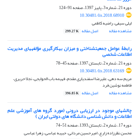
دوره 21، شماره 3، پاییز 1397، صفحه
91-124
10.30481/lis.2018.68910
لیلی سیفی، راضیه کاظمی
مشاهده مقاله
اصل مقاله
299.27 K
رابطۀ عوامل جمعیت‎شناختی و میزان به‎کارگیری مؤلفه‎های مدیریت
اطلاعات شخصی
دوره 21، شماره 2، تابستان 1397، صفحه
45-78
10.30481/lis.2018.63169
مریم سه دهی، علیرضا اسفندیاری مقدم، فهیمه باب الحوایجی، نجلا حریری،
فاطمه نوشین فرد
مشاهده مقاله
اصل مقاله
396.85 K
چالشهای موجود در ارزیابی درونی (مورد گروه های آموزشی علم
اطلاعات و دانش شناسی دانشگاه های دولتی ایران )
دوره 17، شماره 2، تابستان 1393، صفحه
51-74
محسن نظرزاده زارع، امیرحسین مردانی، حبیبه عباسی، زهرا عباسی