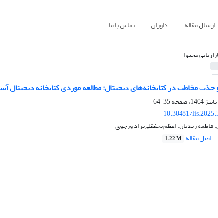
ارسال مقاله
داوران
تماس با ما
ازاریابی محتوا
 و جذب مخاطب در کتابخانه‌­های‌ دیجیتال: مطالعه موردی کتابخانه دیجیتال
35-64
10.30481/lis.2025
 فاطمه زندیان، اعظم نجفقلی‌نژاد ورجوی
اصل مقاله
1.22 M