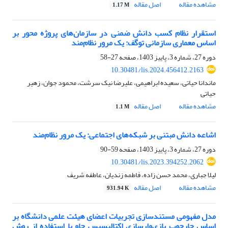
مشاهده مقاله
اصل مقاله
1.17 M
استقرار نظام کسب دانش ضمنی در سازمان‌های پروژه محور بر
اساس معماری سازمانی توگف: یک مرور نظام‌مند
دوره 27، شماره 3، پاییز 1403، صفحه
27-58
10.30481/lis.2024.456412.2163
ماندانا حیاتی، سعیده ابراهیمی، علیرضا نیک سرشت، محمود جوان، زهیر
حیاتی
مشاهده مقاله
اصل مقاله
1.1 M
اشاعه دانش مبتنی بر شبکه‌های اجتماعی: یک مرور نظام‌مند
دوره 27، شماره 3، پاییز 1403، صفحه
59-90
10.30481/lis.2023.394252.2062
لیلا جباری، محمد حسن زاده، فاطمه زندیان، عاطفه شریف
مشاهده مقاله
اصل مقاله
931.94 K
مدل مفهومی مستندسازی تجربیات اعضای هیئت علمی دانشگاه بر
اساس چارچوب بازی‌وارسازی اکتالیسیس چاو با استفاده از روش