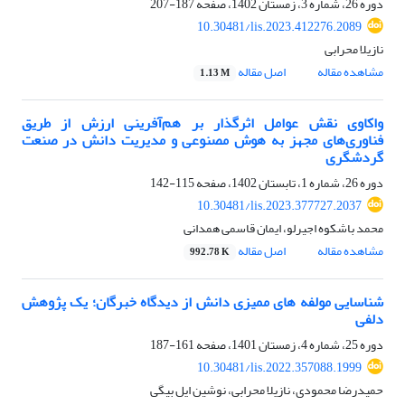
دوره 26، شماره 3، زمستان 1402، صفحه
187-207
10.30481/lis.2023.412276.2089
نازیلا محرابی
مشاهده مقاله
اصل مقاله
1.13 M
واکاوی نقش عوامل اثرگذار بر هم‌آفرینی ارزش از طریق
فناوری‌های مجهز به هوش مصنوعی و مدیریت دانش در صنعت
گردشگری
دوره 26، شماره 1، تابستان 1402، صفحه
115-142
10.30481/lis.2023.377727.2037
محمد باشکوه اجیرلو، ایمان قاسمی همدانی
مشاهده مقاله
اصل مقاله
992.78 K
شناسایی مولفه های ممیزی دانش از دیدگاه خبرگان؛ یک پژوهش
دلفی
دوره 25، شماره 4، زمستان 1401، صفحه
161-187
10.30481/lis.2022.357088.1999
حمیدرضا محمودی، نازیلا محرابی، نوشین ایل بیگی