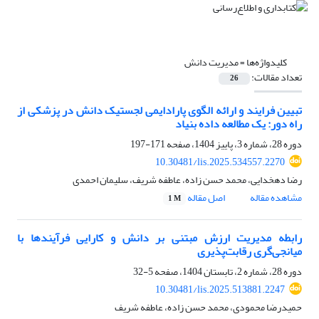
کلیدواژه‌ها =
مدیریت دانش
تعداد مقالات:
26
تبیین فرایند و ارائه الگوی پارادایمی لجستیک دانش در پزشکی از
راه دور: یک مطالعه داده بنیاد
دوره 28، شماره 3، پاییز 1404، صفحه
171-197
10.30481/lis.2025.534557.2270
رضا دهخدایی، محمد حسن زاده، عاطفه شریف، سلیمان احمدی
مشاهده مقاله
اصل مقاله
1 M
رابطه مدیریت ارزش مبتنی بر دانش و کارایی فرآیندها با
میانجی‌گری رقابت‌پذیری
دوره 28، شماره 2، تابستان 1404، صفحه
5-32
10.30481/lis.2025.513881.2247
حمیدرضا محمودی، محمد حسن زاده، عاطفه شریف