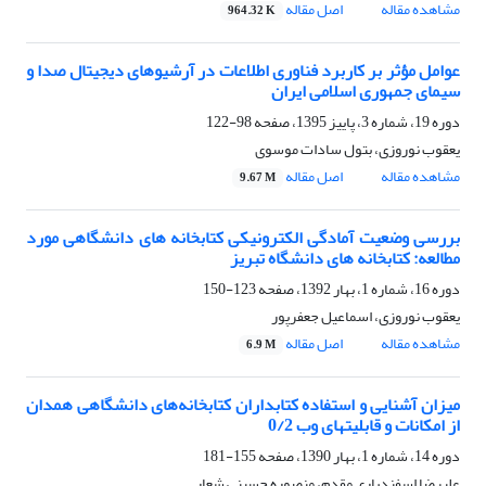
مشاهده مقاله
اصل مقاله
964.32 K
عوامل مؤثر بر کاربرد فناوری اطلاعات در آرشیوهای دیجیتال صدا و
سیمای جمهوری اسلامی ایران
دوره 19، شماره 3، پاییز 1395، صفحه
98-122
یعقوب نوروزی، بتول سادات موسوی
مشاهده مقاله
اصل مقاله
9.67 M
بررسی وضعیت آمادگی الکترونیکی کتابخانه های دانشگاهی مورد
مطالعه: کتابخانه های دانشگاه تبریز
دوره 16، شماره 1، بهار 1392، صفحه
123-150
یعقوب نوروزی، اسماعیل جعفرپور
مشاهده مقاله
اصل مقاله
6.9 M
میزان آشنایی و استفاده کتابداران کتابخانه‌های دانشگاهی همدان
از امکانات و قابلیتهای وب 0/2
دوره 14، شماره 1، بهار 1390، صفحه
155-181
علیرضا اسفندیاری مقدم، منصوره حسینی شعار