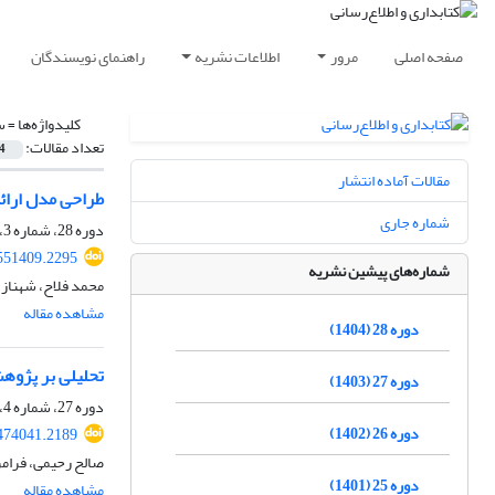
صفحه اصلی
مرور
اطلاعات نشریه
راهنمای نویسندگان
کلیدواژه‌ها =
س
تعداد مقالات:
4
مقالات آماده انتشار
طراحی مدل ارائه
شماره جاری
دوره 28، شماره 3، پاییز 1404، صفحه
.551409.2295
شماره‌های پیشین نشریه
محمد فلاح، شهناز
مشاهده مقاله
دوره 28 (1404)
تحلیلی بر پژوهش
دوره 27 (1403)
دوره 27، شماره 4، زمستان 1403، صفحه
دوره 26 (1402)
.474041.2189
صالح رحیمی، فرامر
دوره 25 (1401)
مشاهده مقاله