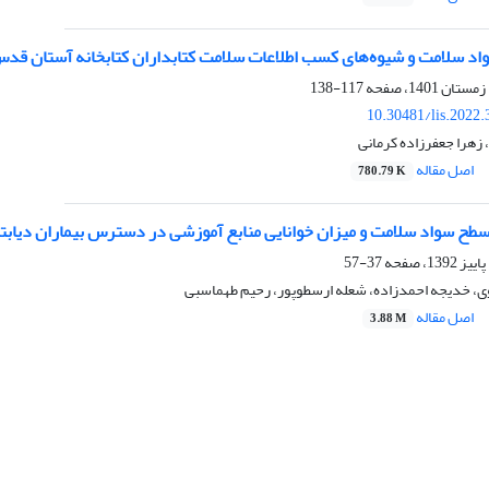
اد سلامت و شیو‌ه‌های کسب اطلاعات سلامت کتابداران کتابخانه آستان قد
117-138
10.30481/lis.2022
 زهرا جعفرزاده کرمانی
اصل مقاله
780.79 K
 سواد سلامت و میزان خوانایی منابع آموزشی در دسترس بیماران دیابتی 
37-57
 خدیجه احمدزاده، شعله ارسطوپور، رحیم طهماسبی
اصل مقاله
3.88 M