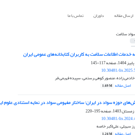
ارسال مقاله
داوران
تماس با ما
واد سلامت
 خدمات اطلاعات سلامت به کاربران کتابخانه‌­های عمومی ایران
117-145
10.30481/lis.2025
 خادمی زاده، منصور کوهی رستمی، سپیده فهیمی فر
اصل مقاله
1.69 M
‌های حوزه سواد در ایران: ساختار مفهومی سواد در نمایه استنادی علوم ای
195-220
10.30481/lis.2024
ز سهیلی، علی‌اکبر خاصه
اصل مقاله
1.24 M