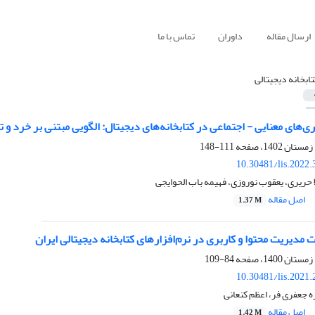
ارسال مقاله
داوران
تماس با ما
تابخانه دیجیتالی
ری‌های معنایی - اجتماعی در کتابخانه‌های دیجیتال: الگویی مبتنی بر خرد 
111-148
10.30481/lis.2022
 حریری، یعقوب نوروزی، فهیمه باب الحوایجی
اصل مقاله
1.37 M
 مدیریت محتوا و کاربری در نرم‌افزارهای کتابخانه دیجیتالی ایران
84-109
10.30481/lis.2021
ه جعفری فر، اعظم کنعانی
اصل مقاله
1.42 M