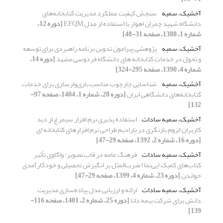
آخشیک، سمیه
سنجش کیفیت عملکرد مدیریت کتابخانه‌های
دانشگاه شهید چمران اهواز با استفاده از مدل EFQM
[دوره 12،
شماره 1، 1388، صفحه 31-48]
آخشیک، سمیه
پژوهشی پیرامون تدوین برنامه راهبردی برای توسعه
و تحول در خدمات کتابخانه های دانشگاه فردوسی مشهد
[دوره 14،
شماره 4، 1390، صفحه 295-324]
آخشیک، سمیه
شناسایی چارچوب مناسب بازی‌وارسازی برای خدمات
کتابخانه‌های دانشگاهی ایران
[دوره 28، شماره 1، 1404، صفحه 97-
132]
آخشیک، سمیه سادات
استفاده پذیری نرم افزار سیمرغ از دید
کاربران:لزوم بازنگری در پارادیم طراحی نرم افزارهای کتابخانه ای
[دوره 16، شماره 2، 1392، صفحه 29-47]
آخشیک، سمیه سادات
فرهنگ عامه در قاب تصویر: واکاوی تأثیر
کتاب‌های کمیک (پی‌نما) ضرب‌المثل بر انگیزش تحصیلی و خودکارآمدی
خواندن
[دوره 23، شماره 4، 1399، صفحه 29-47]
آخشیک، سمیه سادات
ارائه و ارزیابی مدل پیاده‌سازی مدیریت
دانش برای شرکت بیمه دانا
[دوره 25، شماره 2، 1401، صفحه 116-
139]