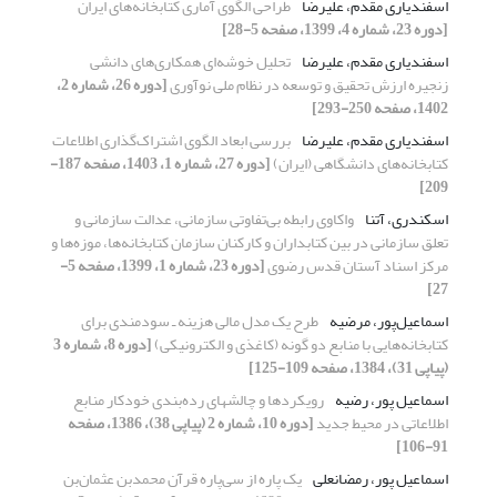
اسفندیاری مقدم، علیرضا
طراحی الگوی آماری کتابخانه‌های ایران
[دوره 23، شماره 4، 1399، صفحه 5-28]
اسفندیاری مقدم، علیرضا
تحلیل خوشه‌ای همکاری‌های دانشی
زنجیره ارزش تحقیق و توسعه در نظام ملی نوآوری
[دوره 26، شماره 2،
1402، صفحه 250-293]
اسفندیاری مقدم، علیرضا
بررسی ابعاد الگوی اشتراک‌گذاری اطلاعات
کتابخانه‌های دانشگاهی (ایران)
[دوره 27، شماره 1، 1403، صفحه 187-
209]
اسکندری، آتنا
واکاوی رابطه بی‌تفاوتی سازمانی، عدالت سازمانی و
تعلق سازمانی در بین کتابداران و کارکنان سازمان کتابخانه‌ها، موزه‌ها و
مرکز اسناد آستان قدس رضوی
[دوره 23، شماره 1، 1399، صفحه 5-
27]
اسماعیل‌پور، مرضیه
طرح یک مدل مالی هزینه ـ سودمندی برای
کتابخانه‌هایی با منابع دو گونه (کاغذی و الکترونیکی)
[دوره 8، شماره 3
(پیاپی 31)، 1384، صفحه 109-125]
اسماعیل پور، رضیه
رویکردها و چالشهای رده‌بندی خودکار منابع
اطلاعاتی در محیط جدید
[دوره 10، شماره 2 (پیاپی 38)، 1386، صفحه
91-106]
اسماعیل پور، رمضانعلی
یک پاره از سی‌پاره قرآن محمدبن عثمان‌بن