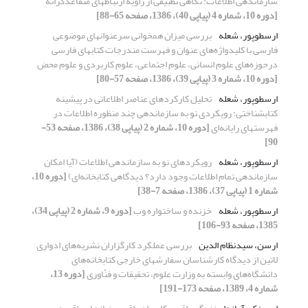
سازماندهی اطلاعات: نگاهی تطبیقی از زاویه ارتباطهای متقاعدگرانه
[دوره 10، شماره 4 (پیاپی 40)، 1386، صفحه 65-88]
ارسطوپور، شعله
بررسی میزان همخوانی سرعنوانهای موضوعی
فارسی با کلیدواژه‌های عنوان و فهرست مندرجات کتابهای فارسی
درحوزه‌های علوم انسانی، علوم اجتماعی، علوم کاربردی و علوم محض
[دوره 10، شماره 3 (پیاپی 39)، 1386، صفحه 57-80]
ارسطوپور، شعله
تحلیل کارکردهای عناصر اطلاعاتی در پیشینه
کتابشناختی: رویکردی نو به سازماندهی چند منظوره اطلاعات در
فهرستهای رایانه‌ای
[دوره 10، شماره 2 (پیاپی 38)، 1386، صفحه 53-
90]
ارسطوپور، شعله
رویکردهای نو به سازماندهی اطلاعات (آیا امکان
سازماندهی تمام اطلاعات وجود دارد؟ دیدگاهی کتابخانه‌ای)
[دوره 10،
شماره 1 (پیاپی 37)، 1386، صفحه 7-38]
ارسطوپور، شعله
خزنده و ساختواره وب
[دوره 9، شماره 2 (پیاپی 34)،
1385، صفحه 93-106]
ارسن، سیدنظام الدین
بررسی عملکرد کارگزاران نشریه‌های ادواری
لاتین از دیدگاه کارشناسان سفارشهای خارجی کتابخانه‌های
دانشگاه‌های وابسته به وزارت علوم، تحقیقات و فنّاوری
[دوره 13،
شماره 4، 1389، صفحه 173-191]