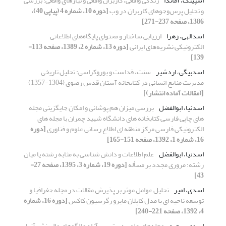
اسپینک، آماندا
زندگی واقعی، کاربران واقعی و نیازهای واقعی: بررسی
و تحلیل پرس‌و‌جوهای کاربران در وب
[دوره 10، شماره 4 (پیاپی 40)،
1386، صفحه 237-271]
اسدالهی، زهرا
ارزیابی ساختار و محتوای پایگاه‌های اطلاعاتی
الکترونیکی نشریه‌های ایرانی
[دوره 13، شماره 2، 1389، صفحه 113-
139]
اسدبیگی، اردشیر
سنت، قداست و بوروکراسی: تحلیل تاریخی
مدیریت منابع انسانی در کتابخانه آستان قدس رضوی (1304-1357)
[(مقالات آماده انتشار)]
اسدنیا، ابوالفضل
بررسی میزان هم پوشانی و امکان جایگزینی مجله
های چاپی فارسی کتابخانه های دانشگاه شهید چمران با مجله های
الکترونیکی فارسی مرکز منطقه ای اطلاع رسانی علوم و فناوری
[دوره
16، شماره 1، 1392، صفحه 151-165]
اسدنیا، ابوالفضل
علم اطلاعات و دانش شناسی به مثابه رشته یا میان
رشته: مروری مجدد بر مسأله
[دوره 19، شماره 3، 1395، صفحه 27-
43]
اسدی، امیر
تحلیل عوامل موثر بر پذیرش مقالات در مجله جغرافیا و
توسعه ناحیه ای با مدل کاپلان مایرو رگرسیون کاکس
[دوره 16، شماره
4، 1392، صفحه 221-240]
اسدی، سعید
مجله‌های علمی دسترسی آزاد و الگوهای مالی نشر آنها