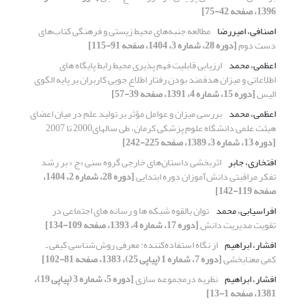
1396، صفحه 42-75]
اصنافی، امیررضا
مطالعه جنبه‌های محیط زیستی و فرهنگی کتاب‌های
دست دوم
[دوره 28، شماره 3، 1404، صفحه 91-115]
اعظمی، محمد
ارزیابی قابلیت فهم پذیری محیط رابط پایگاه های
اطلاعاتی و میزان هدفمند بودن رفتار اطلاع جویی کاربران بر پایه الگوی
الیس
[دوره 15، شماره 4، 1391، صفحه 39-57]
اعظمی، محمد
بررسی میزان و عوامل مؤثر بر تولید علم در میان اعضای
هیئت علمی دانشگاه علوم پزشکی کرمان، طی سالهای2000 تا 2007
[دوره 13، شماره 3، 1389، صفحه 225-242]
افتخاری، جابر
اثربخشی داستان­‌های خارجی گروه سنی «ج » بر رشد
تفکر مراقبتی دانش‌­آموزان دوره ابتدایی
[دوره 28، شماره 2، 1404،
صفحه 119-142]
افراسیابی، محمد
توان بالقوه شبکه ها و رسانه های اجتماعی در
تقویت مدیریت دانش
[دوره 17، شماره 4، 1393، صفحه 109-134]
افشار، ابراهیم
از نگاه استفاده‌کننده: معرفی روش‌شناسی کیفی ـ
کم‍ّی معنابخشی
[دوره 7، شماره 1 (پیاپی 25)، 1383، صفحه 81-102]
افشار، ابراهیم
نظریه درمجموعه سازی
[دوره 5، شماره 3 (پیاپی 19)،
1381، صفحه 1-13]