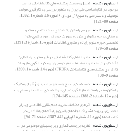
ارسطوپور، شعله
تحلیل وضعیت پیشینه های کتابشناختی فارسی
موجود در کتابشناسی ملی ایران به منظور بررسی به کارگیری قواعد
توصیف و دسترسی به منبع(آر.دی.ای.)
[دوره 16، شماره 1، 1392،
صفحه 89-121]
ارسطوپور، شعله
بررسی امکان رتبه‌بندی مجدد نتایج جستجو
برمبنای درجه دشواری متن به صورت خودکار: مورد کاوی متون
تخصصی حوزه علوم رایانه و فناوری اطلاعات
[دوره 15، شماره 3، 1391،
صفحه 58-79]
ارسطوپور، شعله
خانواده‌های کتابشناختی در فهرستهای رایانه‌ای:
نگاه کاربران به خانواده شاهنامه فردوسی از رویکرد الگوی ملزومات
کارکردی پیشینه‌های کتابشناختی (FRBR)
[دوره 14، شماره 1، 1390،
صفحه 9-38]
ارسطوپور، شعله
دسته‌بندی نتایج جستجو بر مبنای ویژگیهای مدارک
و امکان‌سنجی استفاده از الگوریتمهای خوشه‌بندی مختلف در سطح وب
[دوره 12، شماره 2، 1388، صفحه 145-174]
ارسطوپور، شعله
اثرهای مضاعف نظریه عدم تقارن اطلاعاتی و بازار
انحصاری بر روند اشتراک مجله‌های لاتین و پایگاه‌های اطلاعاتی در
کتابخانه‌ها
[دوره 11، شماره 2 (پیاپی 42)، 1387، صفحه 71-94]
ارسطوپور، شعله
نظریه برچسب‌گذاری و برچسبهای موضوعی در ...