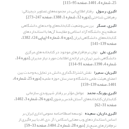
25، شماره 4، 1401، صفحه 95-115]
اکبری، رسول
رفتار اطلاع‌‌یابی در مجموعه‌‌های تصاویر دیجیتالی:
رهیافتی شناختی
[دوره 12، شماره 1، 1388، صفحه 247-273]
اکبری، عسگر
بررسی وضعیت کتابخانه‌های واحدهای دانشگاهی
منطقه پنج دانشگاه آزاد اسلامی و مقایسة آن‌ها با استانداردهای
کتابخانه‌های دانشگاهی ایران
[دوره 6، شماره 4 (پیاپی 24)، 1382،
صفحه 139-141]
اکبری، علی
توان نرم افزارهای موجود در کتابخانه های مرکزی
دانشگاهی شهر تهران در ارائه ی اطلاعات مورد نیاز مدیران
[دوره 14،
شماره 4، 1390، صفحه 91-114]
اکبریان، سمیرا
نقش اشتراک‌گذاری دانش در تمایل به وحدت بین
اعضای هیئت علمی دانشگاه و مدرسان حوزه علمیه
[دوره 25، شماره 4،
1401، صفحه 139-159]
اکبری بورنگ، محمد
عوامل مؤثر بر رفتار شهروندی سازمانی
کتابداران کتابخانه‌های آستان قدس رضوی
[دوره 26، شماره 3، 1402،
صفحه 31-62]
اکبری داریان، سعیده
توسعه اصطلاحنامه‌ عمومی اداری ایران بر
اساس استانداردهای وب معنایی اسکاس/آر.دی.اف با بهره‌گیری از
نرم‌افزارهای منبع‌باز
[دوره 28، شماره 2، 1404، صفحه 33-59]