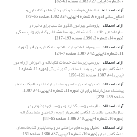
7، شماره 3 (پیاپی 27)، 1383، صفحه 61-82]
آزاد، اسد الله
نظام‌های هوشمند و کاربرد آن‌ها در کتابداری و
اطلاع‌رسانی
[دوره 6، شماره 4 (پیاپی 24)، 1382، صفحه 65-79]
آزاد، اسدالله
پژوهشی پیرامون الگوی مناسب برای ذخیره و
سازماندهی اطلاعات کتابشناختی و نسخه‌شناختی کتابهای چاپ سنگی
[دوره 14، شماره 2، 1390، صفحه 193-217]
آزاد، اسدالله
مفهوم اطلاعات و ارتباطات و میانکنش بین آنها
[دوره
11، شماره 2 (پیاپی 42)، 1387، صفحه 7-24]
آزاد، اسدالله
بررسی زیرساخت خدمات کتابخانه‌ای آموزش از راه دور
دانشگاه پیام نور در پیوند با ساختار آموزشی آن
[دوره 11، شماره 1
(پیاپی 41)، 1387، صفحه 121-156]
آزاد، اسدالله
تعیین و تبیین عناصر و ساختار ارتباط در نظام کتابخانه و
پیشنهاد مدل ارتباط برای آن
[دوره 11، شماره 1 (پیاپی 41)، 1387،
صفحه 259-278]
آزاد، اسدالله
نظریه برچسب‌گذاری و برچسبهای موضوعی در ...
سازماندهی اطلاعات: نگاهی تطبیقی از زاویه ارتباطهای متقاعدگرانه
[دوره 10، شماره 4 (پیاپی 40)، 1386، صفحه 65-88]
آزاد، اسدالله
تحلیل پیوندهای فرامتنی در وب‌سایتهای کتابخانه‌های
دانشگاهی ایران
[دوره 10، شماره 1 (پیاپی 37)، 1386، صفحه 151-