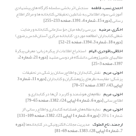
احمدی نسب، فاطمه
سنجش اثر بخشی سلسله کارگاه های پیشنهادی
آموزشی سواد اطلاعاتی به شاغلین تحقیقاتی کتابخانه ها و مراکز اطلاع
رسانی
[دوره 15، شماره 4، 1391، صفحه 233-255]
اخگری، مرضیه
بررسی رابطه میان جوّ سازمانیِ کتابخانه و رضایت
شغلی کتابداران (مطالعه موردی: کتابخانه مرکزی آستان قدس رضوی)
[دوره 18، شماره 3، 1394، صفحه 21-52]
اخلاقی باقوجری، الهام
استخراج اطلاعات از پیکره زبانی: معرفی پیکرۀ
مقاله‎های علمی‎‎پژوهشی دانشگاه فردوسی مشهد
[دوره 21، شماره 2،
1397، صفحه 3-25]
اخوتی، مریم
نقش کتابداران و اطلاع‌رسانان پزشکی در تحقیقات
پزشکی: مقایسه نظرهای پژوهشگران و کتابداران
[دوره 11، شماره 3
(پیاپی 43)، 1387، صفحه 57-70]
اخوتی، مریم
نظام‌های هوشمند و کاربرد آن‌ها در کتابداری و
اطلاع‌رسانی
[دوره 6، شماره 4 (پیاپی 24)، 1382، صفحه 65-79]
اخوتی، مریم
نمایه مقاله‌های فصلنامه کتابداری و اطلاع رسانی (از
شماره 1 تا 20)
[دوره 6، شماره 1 (پیاپی 21)، 1382، صفحه 109-131]
ارجمند، تاج الملوک
مدیریت مجلات الکترونیکی در کتابخانه‌ها
[دوره
7، شماره 4 (پیاپی 28)، 1383، صفحه 69-81]