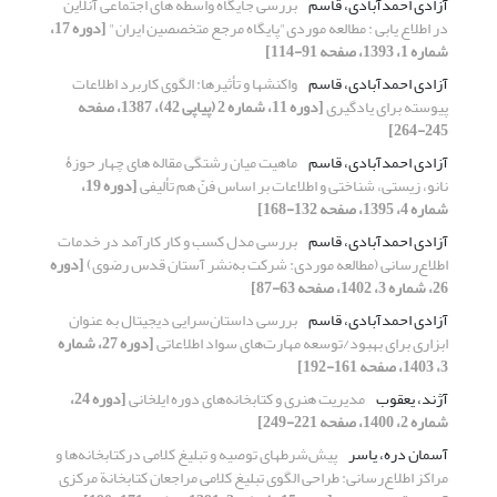
آزادی احمدآبادی، قاسم
بررسی جایگاه واسطه های اجتماعی آنلاین
در اطلاع یابی : مطالعه موردی"پایگاه مرجع متخصصین ایران"
[دوره 17،
شماره 1، 1393، صفحه 91-114]
آزادی احمدآبادی، قاسم
واکنشها و تأثیرها: الگوی کاربرد اطلاعات
پیوسته برای یادگیری
[دوره 11، شماره 2 (پیاپی 42)، 1387، صفحه
245-264]
آزادی احمدآبادی، قاسم
ماهیت میان رشتگی مقاله های چهار حوزۀ
نانو، زیستی، شناختی و اطلاعات بر اساس فنّ هم تألیفی
[دوره 19،
شماره 4، 1395، صفحه 132-168]
آزادی احمدآبادی، قاسم
بررسی مدل کسب و کار کارآمد در خدمات
اطلاع‌رسانی (مطالعه موردی: شرکت به‌نشر آستان قدس رضوی)
[دوره
26، شماره 3، 1402، صفحه 63-87]
آزادی احمدآبادی، قاسم
بررسی داستان‌سرایی دیجیتال به عنوان
ابزاری برای بهبود/توسعه مهارت‌های سواد اطلاعاتی
[دوره 27، شماره
3، 1403، صفحه 161-192]
آژند، یعقوب
مدیریت هنری و کتابخانه‌های دوره ایلخانی
[دوره 24،
شماره 2، 1400، صفحه 221-249]
آسمان دره، یاسر
پیش‌شرطهای توصیه و تبلیغ کلامی درکتابخانه‌ها و
مراکز اطلاع‌رسانی: طراحی الگوی تبلیغ کلامی مراجعان کتابخانة مرکزی