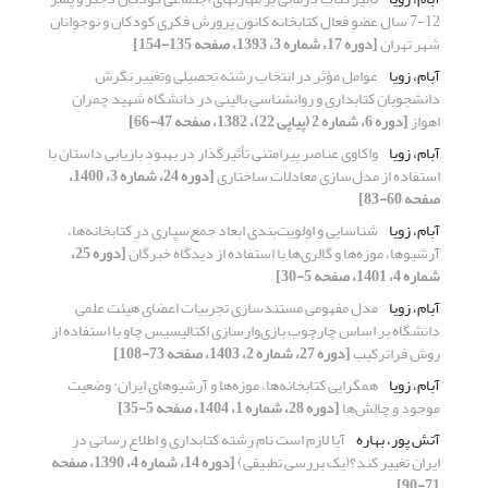
12-7 سال عضو فعال کتابخانه کانون پرورش فکری کودکان و نوجوانان
شهر تهران
[دوره 17، شماره 3، 1393، صفحه 135-154]
آبام، زویا
عوامل مؤثر در انتخاب رشته تحصیلی وتغییر نگرش
دانشجویان کتابداری و روانشناسی بالینی در دانشگاه شهید چمران
اهواز
[دوره 6، شماره 2 (پیاپی 22)، 1382، صفحه 47-66]
آبام، زویا
واکاوی عناصر پیرامتنی تأثیرگذار در بهبود بازیابی داستان با
استفاده از مدل‌سازی معادلات ساختاری
[دوره 24، شماره 3، 1400،
صفحه 60-83]
آبام، زویا
شناسایی و اولویت‌بندی ابعاد جمع‌سپاری در کتابخانه‌ها،
آرشیوها، موزه‌ها و گالری‌ها با استفاده از دیدگاه خبرگان
[دوره 25،
شماره 4، 1401، صفحه 5-30]
آبام، زویا
مدل مفهومی مستندسازی تجربیات اعضای هیئت علمی
دانشگاه بر اساس چارچوب بازی‌وارسازی اکتالیسیس چاو با استفاده از
روش فراترکیب
[دوره 27، شماره 2، 1403، صفحه 73-108]
آبام، زویا
همگرایی کتابخانه‌ها، موزه‌ها و آرشیوهای ایران: وضعیت
موجود و چالش‏‌ها
[دوره 28، شماره 1، 1404، صفحه 5-35]
آتش پور، بهاره
آیا لازم است نام رشته کتابداری و اطلاع رسانی در
ایران تغییر کند؟(یک بررسی تطبیقی)
[دوره 14، شماره 4، 1390، صفحه
71-90]