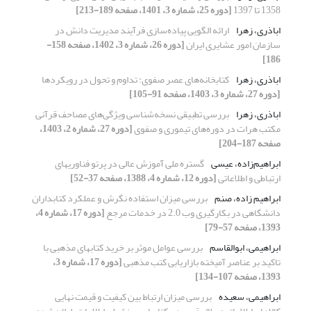
1358 تا 1397
[دوره 25، شماره 3، 1401، صفحه 189-213]
اباذری، زهرا
ارائه الگویی پیاده‌سازی فرآیند مدیریت دانش در
سازمان امور عشایری ایران
[دوره 26، شماره 3، 1402، صفحه 158-
186]
اباذری، زهرا
کتابخانه‌های عصر صفوی: تداوم و تحول در رویکردها
[دوره 27، شماره 3، 1403، صفحه 91-105]
اباذری، زهرا
بررسی تطبیقی نسخه‌شناسی ویژگی‌های مصاحف قرآنی
مکتب هرات در دوره‌های تیموری و صفوی
[دوره 27، شماره 2، 1403،
صفحه 187-204]
ابراهیم‌زاده، عیسی
گستره ملی آموزش عالی در پرتو فناوریهای
ارتباطی و اطلاعاتی
[دوره 12، شماره 4، 1388، صفحه 37-52]
ابراهیم زاده، صنم
بررسی میزان استفاده نگرش و عملکرد کتابداران
دانشگاهی در بکارگیری وب 2.0 در خدمات مرجع
[دوره 17، شماره 4،
1393، صفحه 57-79]
ابراهیمی، ابوالقاسم
بررسی عوامل موثر بر خرید کتابهای مذهبی با
تاکید بر عناصر آمیخته بازاریابی کتب مذهبی
[دوره 17، شماره 3،
1393، صفحه 107-134]
ابراهیمی، سعیده
بررسی میزان ارتباط بین کیفیت و قیمت نهایی