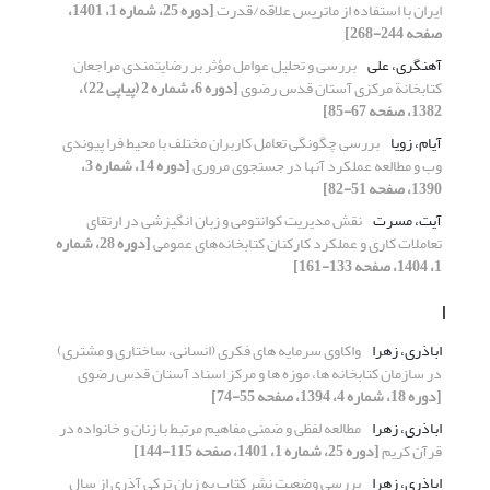
ایران با استفاده از ماتریس علاقه/قدرت
[دوره 25، شماره 1، 1401،
صفحه 244-268]
آهنگری، علی
بررسی و تحلیل عوامل مؤثر بر رضایتمندی مراجعان
کتابخانة مرکزی آستان قدس رضوی
[دوره 6، شماره 2 (پیاپی 22)،
1382، صفحه 67-85]
آیام، زویا
بررسی چگونگی تعامل کاربران مختلف با محیط فرا پیوندی
وب و مطالعه عملکرد آنها در جستجوی مروری
[دوره 14، شماره 3،
1390، صفحه 51-82]
آیت، مسرت
نقش مدیریت کوانتومی و زبان انگیزشی در ارتقای
تعاملات کاری و عملکرد کارکنان کتابخانه‌های عمومی
[دوره 28، شماره
1، 1404، صفحه 133-161]
ا
اباذری، زهرا
واکاوی سرمایه های فکری (انسانی، ساختاری و مشتری)
در سازمان کتابخانه ها، موزه ها و مرکز اسناد آستان قدس رضوی
[دوره 18، شماره 4، 1394، صفحه 55-74]
اباذری، زهرا
مطالعه لفظی و ضمنی مفاهیم مرتبط با زنان و خانواده در
قرآن کریم
[دوره 25، شماره 1، 1401، صفحه 115-144]
اباذری، زهرا
بررسی وضعیت نشر کتاب به زبان ترکی آذری از سال