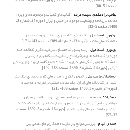
صفحه 51-80]
ابطحی نژادمقدم، سیده طرفه
کتاب‌های کمیاب و مجموعه‌های ویژه:
مطالعه تاریخچه و وضعیت موجود در جهان و ایران
[دوره 24، شماره 3،
1400، صفحه 5-32]
ابونوری، اسماعیل
رتبه‌بندی شاخصهای مقیاس وبومتریک در
دانشگاه‌های منتخب
[دوره 13، شماره 4، 1389، صفحه 143-171]
ابونوری، اسماعیل
رتبه بندی شاخصهای سرمایه فکری (مطالعه چند
موردی: کتابخانه ها و مراکز اطلاع رسانی دانشگاههای مازندران،
دانشگاه علوم پزشکی مازندران، دانشگاه جامع گلستان و علوم پزشکی
گرگان
[دوره 14، شماره 3، 1390، صفحه 163-192]
احسانیان، قاسم علی
تدوین الگوی راهبردهای کاربردپذیری اینترنت
اشیاء در کتابخانه‌های ایران : یک مطالعه مبتنی بر نظریه داده بنیاد
[دوره 24، شماره 3، 1400، صفحه 189-213]
احمدزاده، خدیجه
سنجش تناسب سطح سواد سلامت و میزان
خوانایی منابع آموزشی در دسترس بیماران دیابتی مراجعه کننده به
مراکز بهداشتی درمانی شهر شیراز
[دوره 16، شماره 3، 1392، صفحه
37-57]
احمدی، الهام
بررسی موانع باز دارنده همکاری های علمی بین
المللی(مطالعه موردی اعضای هیئت علمی دانشگاه تهران در تالیف