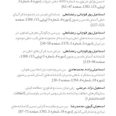
حسین ور‌ّاق غزنوی به شماره 4680 دفتر جزوات
[دوره 6، شماره 3
(پیاپی 23)، 1382، صفحه 47-62]
اسماعیل پور قوچانی، رمضانعلی
نسخه ای نفیس در مجموعه قرآنهای
خطی آستان قدس رضوی
[دوره 4، شماره 3 (پیاپی 15)، 1380، صفحه
121-127]
اسماعیل پور قوچانی، رمضانعلی
بررسی چگونگی معرفی تصاویر در
فهرست نسخه های خطی تهیه شده از مجموعه های کتب خطی موجود
در ایران
[دوره 1، شماره 1، 1376، صفحه 58-58]
اسماعیل پورقوچانی، رمضانعلی
عرض دید قرآن های خطی در
کتابخانه آستان قدس رضوی
[دوره 4، شماره 1 (پیاپی 13)، 1380،
صفحه 96-119]
اسماعیلی زاده، محمدهادی
بررسی وضعیت و رابطه بین هوش
اجتماعی و عملکرد شغلی مدیران کتابخانه های آستان قدس رضوی
[دوره 18، شماره 4، 1394، صفحه 3-30]
اسمعیل نژاد، مرتضی
پلی میان سنت و فناوری: مطالعه کیفی
سازوکارهای حفاظت و اشاعه دانش بومی خرما در بلوچستان
[(مقالات
آماده انتشار)]
اسمعیلی گیوی، محمدرضا
بررسی و مقایسه کارایی نسبی کتابخانه های
نهادی و مشارکتی کشور
[دوره 16، شماره 1، 1392، صفحه 71-87]