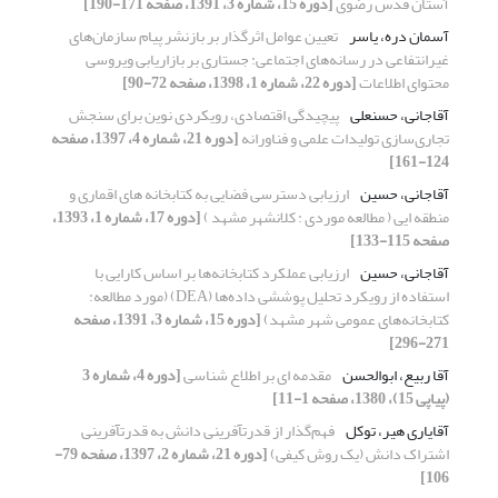
آستان قدس رضوی
[دوره 15، شماره 3، 1391، صفحه 171-190]
آسمان دره، یاسر
تعیین عوامل اثرگذار بر بازنشر پیام سازمان‌های
غیرانتفاعی در رسانه‌های اجتماعی: جستاری بر بازاریابی ویروسی
محتوای اطلاعات
[دوره 22، شماره 1، 1398، صفحه 72-90]
آقاجانی، حسنعلی
پیچیدگی اقتصادی، رویکردی نوین برای سنجش
تجاری‌سازی تولیدات علمی و فناورانه
[دوره 21، شماره 4، 1397، صفحه
124-161]
آقاجانی، حسین
ارزیابی دسترسی فضایی به کتابخانه های اقماری و
منطقه ایی ( مطالعه موردی : کلانشهر مشهد )
[دوره 17، شماره 1، 1393،
صفحه 115-133]
آقاجانی، حسین
ارزیابی عملکرد کتابخانه‌ها بر اساس کارایی با
استفاده از رویکرد تحلیل پوششی داده‌ها (DEA) (مورد مطالعه:
کتابخانه‌های عمومی شهر مشهد)
[دوره 15، شماره 3، 1391، صفحه
271-296]
آقا ربیع، ابوالحسن
مقدمه ای بر اطلاع شناسی
[دوره 4، شماره 3
(پیاپی 15)، 1380، صفحه 1-11]
آقایاری هیر، توکل
فهم‌گذار از قدرت‎آفرینی دانش به قدرت‎آفرینی
اشتراک دانش (یک روش کیفی)
[دوره 21، شماره 2، 1397، صفحه 79-
106]