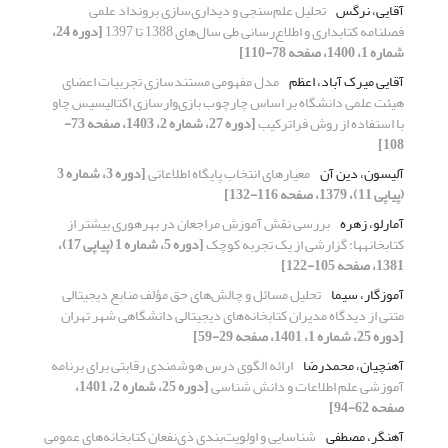
آقایی، نرگس
تحلیل علم‌سنجی و دیداری‌سازی برونداد علمی
فصلنامه کتابداری و اطلاع‌رسانی طی سال‌های 1388 تا 1397
[دوره 24،
شماره 1، 1400، صفحه 78-110]
آقایی میرک آباد، اعظم
مدل مفهومی مستندسازی تجربیات اعضای
هیئت علمی دانشگاه بر اساس چارچوب بازی‌وارسازی اکتالیسیس چاو
با استفاده از روش فراترکیب
[دوره 27، شماره 2، 1403، صفحه 73-
108]
آلیسون، دین آن
معیارهای انتخاب پایگاه اطلاعاتی
[دوره 3، شماره 3
(پیاپی 11)، 1379، صفحه 116-132]
آمارلو، زهره
بررسی نقش آموزش مراجعان در بهرهوری بیشتر از
کتابخانهها: گزارشی از یک تجربه کوچک
[دوره 5، شماره 1 (پیاپی 17)،
1381، صفحه 105-122]
آموزگار، سیما
تحلیل مسائل و چالش‌های حق ‏‌مؤلف منابع دیجیتالی
متنی از دیدگاه مدیران کتابخانه‌های دیجیتالی دانشگاهی شهر تهران
[دوره 25، شماره 1، 1401، صفحه 29-59]
آهنچیان، محمدرضا
ارائه الگوی درس هوشمندی رقابتی برای برنامه
آموزشی علم اطلاعات و دانش شناسی
[دوره 25، شماره 2، 1401،
صفحه 62-94]
آهنگر، مصطفی
شناسایی و اولویت‌بندی ذی‌نفعان کتابخانه‌های عمومی