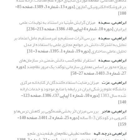
کالاهای اطلاعاتی: مطالعة موردی کتابهای حوزة علم اطلاعات، ارائه شده
در فروشگاه الکترونیکی آمازون
[دوره 13، شماره 3، 1389، صفحه 85-
100]
ابراهیمی، سعیده
میزان گرایش ملّیتها در استناد به تولیدات علمی
ایرانیان
[دوره 10، شماره 4 (پیاپی 40)، 1386، صفحه 213-236]
ابراهیمی، سعیده
بررسی اثرات مستقیم و غیرمستقیم عامل اعتماد بر
تمایل به اشتراک دانش در جوامع مجازی علمی با استفاده از مدل
تحلیل عاملیِ ساختاری
[دوره 19، شماره 1، 1395، صفحه 3-31]
ابراهیمی، سعیده
استقرار نظام کسب دانش ضمنی در سازمان‌های
پروژه محور بر اساس معماری سازمانی توگف: یک مرور نظام‌مند
[دوره
27، شماره 3، 1403، صفحه 27-58]
ابراهیمی، عزت
میزان رضایت استفاده‌کنندگان از کتابخانه مرکزی
دانشگاه علوم پزشکی ایران در رابطه با منابع موجود و خدمات ارائه
شده سال 1383
[دوره 10، شماره 1 (پیاپی 37)، 1386، صفحه 123-
140]
ابراهیمی، هاجر
بررسی میزان اثر بخشی قصه‌گویی بر کاهش ترس‌ها و
کمرویی در کودکان 3-8 ساله
[دوره 25، شماره 2، 1401، صفحه 140-
159]
ابراهیمی درچه، الهه
مطالعه تطبیقی نظام‌های طبقه‌بندی علم و
طرح‌های رده‌بندی کتابخانه‌ای-کتابشناختی
[دوره 22، شماره 2، 1398،