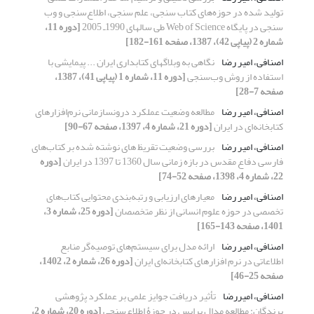
تولید شده در حوزه‌های کتاب‌ سنجی، علم‌ سنجی، اطلاع‌‌سنجی و وب‌
سنجی در پایگاه Web of Science طی سالهای 1990ـ 2005
[دوره 11،
شماره 2 (پیاپی 42)، 1387، صفحه 161-182]
اصنافی، امیر رضا
نگاهی به وبلاگهای کتابداری ایران ... پیمایشی با
استفاده از روش وب‌سنجی
[دوره 11، شماره 1 (پیاپی 41)، 1387،
صفحه 7-28]
اصنافی، امیر رضا
مطالعه وضعیت عملکرد درون‎سازمانی نرم‌افزارهای
کتابخانه‌ای در ایران
[دوره 21، شماره 4، 1397، صفحه 67-90]
اصنافی، امیر رضا
بررسی وضعیت تقریظ های نوشته شده بر کتاب‌های
فارسی دفاع مقدس در بازه زمانی سال 1360 تا 1397 در ایران
[دوره
22، شماره 4، 1398، صفحه 52-74]
اصنافی، امیر رضا
معیارهای ارزیابی و رتبه‌بندی محتوایی کتاب‌های
تخصصی در حوزه‌ علوم انسانی از نظر متخصصان
[دوره 25، شماره 3،
1401، صفحه 143-165]
اصنافی، امیر رضا
ارائه مدل برای سیستم‌های توصیه‌گر منابع
اطلاعاتی در نرم افزارهای کتابخانه‌ای ایران
[دوره 26، شماره 2، 1402،
صفحه 25-46]
اصنافی، امیررضا
تأثیر دریافت جوایز علمی بر عملکرد پژوهشی
برندگان: مطالعه مدال پرایس در حوزۀ اطلاع‌سنجی
[دوره 20، شماره 2،