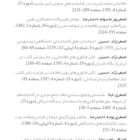
اطلاعاتی نمایه نشریات در کتابخانه های عمومی شهر مشهد
[دوره 15،
شماره 4، 1391، صفحه 209-231]
اصغرپور ماسوله، احمدرضا
عوامل تعیین‌کننده همکاری علمی
بین‌المللی: مروری نظام‌مند بر شواهد تجربی
[دوره 26، شماره 1، 1402،
صفحه 191-224]
اصغرنژاد، حسین
استاندارد های کتابخانه ای دانشگاهی (پیشنویس
ویرایش 1999)
[دوره 3، شماره 4 (پیاپی 12)، 1379، صفحه 69-84]
اصغرنژاد، حسین
تاثیر فناوری های اطلاعاتی بر چاپ و نشر کتاب در
ایران از نگاه ناشران
[دوره 19، شماره 4، 1395، صفحه 85-109]
اصغرنژاد، حسین
تأثیر فناوری‌های نوین اطلاعات بر فرایند نشر کتاب
(یک مطالعۀ پدیدارشناختی )
[دوره 21، شماره 4، 1397، صفحه 91-
123]
اصغری، لیلا
شناسایی و اولویت‌بندی ابعاد جمع‌سپاری در کتابخانه‌ها،
آرشیوها، موزه‌ها و گالری‌ها با استفاده از دیدگاه خبرگان
[دوره 25،
شماره 4، 1401، صفحه 5-30]
اصغری پوده، احمدرضا
عناصر و ویژگیهای مهم در طراحی صفحات وب
سایت کتابخانه های دانشگاهی
[دوره 4، شماره 4 (پیاپی 16)، 1380،
صفحه 31-51]
اصنافی، امیر رضا
بررسی تحلیلی و ترسیم ساختار انتشارات علمی