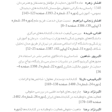
افشار، زهره
ماده 8 قانون حمایت از مؤلفان و مصنفان و هنرمردان
1348 : پاسخی به نگرانی حقوقی مؤسسان کتابخانه های دیجیتال
عمومی- آموزشی
[دوره 17، شماره 2، 1393، صفحه 123-143]
افشار زنجانی، ابراهیم
نسبت میان خدمت، فن و علم
[دوره 10، شماره
3 (پیاپی 39)، 1386، صفحه 3-8]
افنانی، فریده
بررسی کیفیت خدمات کتابخانه‌های مرکزی
دانشگاه‌های علوم پزشکی تابعه وزارت بهداشت ، درمان و آموزش
پزشکی و دانشگاه آزاد اسلامی مستقر در تهران از طریق مدل تحلیل
شکاف
[دوره 11، شماره 2 (پیاپی 42)، 1387، صفحه 25-52]
اکبرپور، شاهین
شناسایی و داده‌کاوی عناصر نشر در استفاده از
مجوزهای کریتیو کامنز در نشریات دسترسی باز پایگاه دوآج برای
حمایت از حقوق مالکیت فکری
[دوره 22، شماره 3، 1398، صفحه 4-
36]
اکبرفهیمی، نازیلا
کتابخانه دوستدار معلول: شاخص‌ها و الزامات
[دوره 24، شماره 3، 1400، صفحه 138-169]
اکبرنژاد، رضا
چارچوب‌های قواعد فقهی در بررسی حقوقی
فعالیت‌های داوطلبانه در کتابخانه‌های ایران
[دوره 26، شماره 4، 1402،
صفحه 149-170]
اکبرنژاد، رضا
ماهیت حقوقی فعالیت داوطلبانه در کتابخانه‌ها
[دوره