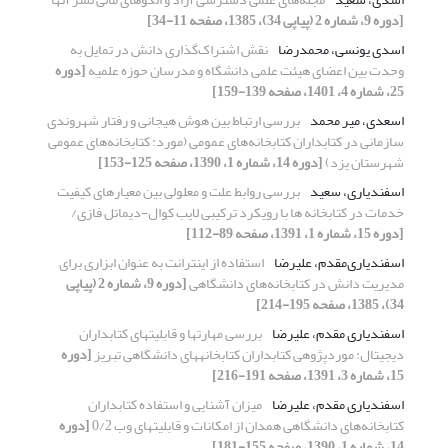
[دوره 9، شماره 2 (پیاپی 34)، 1385، صفحه 11-34]
اسدی یونسی، محمدرضا
نقش اشتراک‌گذاری دانش در تمایل به
وحدت بین اعضای هیئت علمی دانشگاه و مدرسان حوزه علمیه
[دوره
25، شماره 4، 1401، صفحه 139-159]
اسعدی، میر محمد
بررسی ارتباط بین هوش هیجانی و رفتار شهروندی
سازمانی در کتابداران کتابخانه‌های عمومی (مورد: کتابخانه‌های عمومی
شهرستان یزد)
[دوره 14، شماره 1، 1390، صفحه 125-153]
اسفندیاری، سعید
بررسی روابط علت و معلولی بین معیارهای کیفیت
خدمات در کتابخانه ها با رویکرد ترکیبی لایب کوال-دیماتل فازی/
[دوره 15، شماره 1، 1391، صفحه 89-112]
اسفندیاری‌مقدم، علیرضا
استفاده از اینترانت به عنوان ابزاری برای
مدیریت دانش در کتابخانه‌های دانشگاهی
[دوره 9، شماره 2 (پیاپی
34)، 1385، صفحه 195-214]
اسفندیاری مقدم، علیرضا
بررسی مهارتها و قابلیتهای کتابداران
دیجیتال: موردپژوهی کتابداران کتابخانه‎های دانشگاهی تبریز
[دوره
15، شماره 3، 1391، صفحه 191-216]
اسفندیاری مقدم، علیرضا
میزان آشنایی و استفاده کتابداران
کتابخانه‌های دانشگاهی همدان از امکانات و قابلیتهای وب 0/2
[دوره
14، شماره 1، 1390، صفحه 155-181]