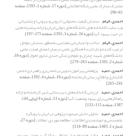
مشترک مدارک علمی پایگاه اطلاعاتی
[دوره 17، شماره 1، 1393، صفحه
65-90]
احمدی، الهام
سنجش کیفیت محتوایی (درونی و بیرونی) و پشتیبانی
وب سایت کتابخانه های دانشگاه های دولتی ایران و ارائه پیشنهادهایی
در جهت بهبود آنها
[دوره 16، شماره 3، 1392، صفحه 175-197]
احمدی، الهام
ساخت و اعتباریابی مقیاسی به‌منظور سنجش عوامل
ترغیب کننده و بازدارندۀ همکاری علمی درمیان اعضای هیئت علمی
دانشگاه‌های شهید چمران و علوم پزشکی جندی شاپور اهواز
[دوره 16،
شماره 2، 1392، صفحه 263-279]
احمدی، حمید
پژوهشی پیرامون تدوین برنامه ریزی راهبردی انجمن
کتابداری و اطلاع رسانی کرمانشاه
[دوره 16، شماره 4، 1392، صفحه
241-265]
احمدی، حمید
ارزیابی کتابخانه‌های دبیرستانی شهر کرمانشاه و ارائه
راهکارهایی برای بهبود وضعیت آنها
[دوره 11، شماره 4 (پیاپی 44)،
1387، صفحه 115-132]
احمدی، حمید
تحلیل دانش مهدویت‌پژوهی در ایران با رویکرد
علم‌سنجی و خوشه‌بندی اطلاعات: مطالعه موردی؛ مقالات
[دوره 27،
شماره 1، 1403، صفحه 89-114]
احمدی، حمید
چالش‌ها و تعارضات اخلاقی به‌ کارگیری هوش مصنوعی