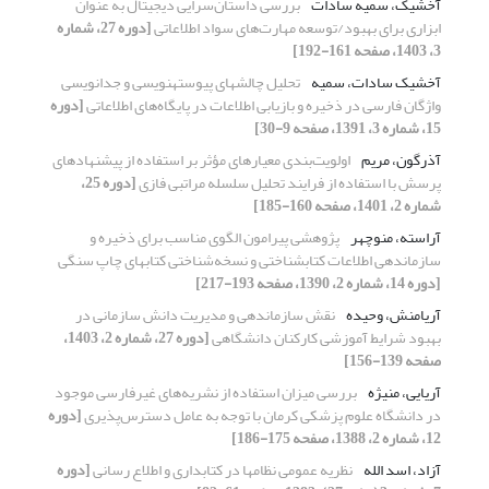
آخشیک، سمیه سادات
بررسی داستان‌سرایی دیجیتال به عنوان
ابزاری برای بهبود/توسعه مهارت‌های سواد اطلاعاتی
[دوره 27، شماره
3، 1403، صفحه 161-192]
آخشیک سادات، سمیه
تحلیل چالشهای پیوسته‎نویسی و جدانویسی
واژگان فارسی در ذخیره و بازیابی اطلاعات در پایگاه‌های اطلاعاتی
[دوره
15، شماره 3، 1391، صفحه 9-30]
آذرگون، مریم
اولویت‌بندی معیارهای مؤثر بر استفاده از پیشنهادهای
پرسش با استفاده از فرایند تحلیل سلسله مراتبی فازی
[دوره 25،
شماره 2، 1401، صفحه 160-185]
آراسته، منوچهر
پژوهشی پیرامون الگوی مناسب برای ذخیره و
سازماندهی اطلاعات کتابشناختی و نسخه‌شناختی کتابهای چاپ سنگی
[دوره 14، شماره 2، 1390، صفحه 193-217]
آریامنش، وحیده
نقش سازماندهی و مدیریت دانش سازمانی در
بهبود شرایط آموزشی کارکنان دانشگاهی
[دوره 27، شماره 2، 1403،
صفحه 139-156]
آریایی، منیژه
بررسی میزان استفاده از نشریه‌های غیرفارسی موجود
در دانشگاه علوم پزشکی کرمان با توجه به عامل دسترس‌پذیری
[دوره
12، شماره 2، 1388، صفحه 175-186]
آزاد، اسد الله
نظریه عمومی نظامها در کتابداری و اطلاع رسانی
[دوره