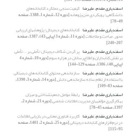
اسفندیاری مقدم، علیرضا
کیفیت‌‌سنجی عملکرد کتابخانه‌‌های
دانشگاهی: رویکردی متن‌‌پژوهانه
[دوره 12، شماره 1، 1388، صفحه
49-78]
اسفندیاری مقدم، علیرضا
کتابخانه‌های دیجیتال: پژوهشهای ارزیابی
محور، مباحث و ملاحظات
[دوره 11، شماره 3 (پیاپی 43)، 1387، صفحه
207-240]
اسفندیاری مقدم، علیرضا
پر کردن شکاف دیجیتال: تأملی بر ... تأملی
بر نقش کتابداران و اطلاع‌رسانان در هزاره سوم
[دوره 10، شماره 4
(پیاپی 40)، 1386، صفحه 129-144]
اسفندیاری مقدم، علیرضا
سازماندهی محتوای کتابخانه های دیجیتالی
با استفاده از نظام ساده سازماندهی دانش
[دوره 14، شماره 3، 1390،
صفحه 83-109]
اسفندیاری مقدم، علیرضا
رابطۀ عوامل جمعیت‎شناختی و میزان
به‎کارگیری مؤلفه‎های مدیریت اطلاعات شخصی
[دوره 21، شماره 2،
1397، صفحه 45-78]
اسفندیاری مقدم، علیرضا
کاربرد فناوری معنایی در بازیابی اطلاعات
در نرم‌افزارهای کتابخانه دیجیتالی
[دوره 25، شماره 2، 1401، صفحه
95-115]