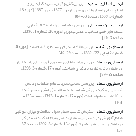
اردلان افتخاری، سامیه
ارزیابی کمّی و کیفی نشریه کتابداری و
اطلاع‌رسانی آستان قدس رضوی از بهار 1377 تا بهار 1387
[دوره 13،
شماره 3، 1389، صفحه 53-84]
اردلان جوان، سیدعلی
بررسی و شناسایی آداب نشانه‌گذاری در
نسخه‌های خطّی منتخب تا عصر تیموری
[دوره 20، شماره 1، 1396،
صفحه 3-20]
ارسطو پور، شعله
ارزش اطلاعات در فهرست‌های کتابخانه‌ای
[دوره 6،
شماره 2 (پیاپی 22)، 1382، صفحه 29-46]
ارسطوپور، شعله
بررسی راهنماهای جستجوی فهرستهای رایانه ای از
دو منظر زبانی و نظریه یادگیری شناختی
[دوره 17، شماره 3، 1393،
صفحه 55-79]
ارسطوپور، شعله
پژوهش سنجی نشریات علم اطلاعات ودانش
شناسی:رویکردی روش شناسانه به مقالات پژوهشی منتشر شده
در10نشریه علم اطلاعات
[دوره 17، شماره 1، 1393، صفحه 135-
161]
ارسطوپور، شعله
سنجش تناسب سطح سواد سلامت و میزان خوانایی
منابع آموزشی در دسترس بیماران دیابتی مراجعه کننده به مراکز
بهداشتی درمانی شهر شیراز
[دوره 16، شماره 3، 1392، صفحه 37-
57]