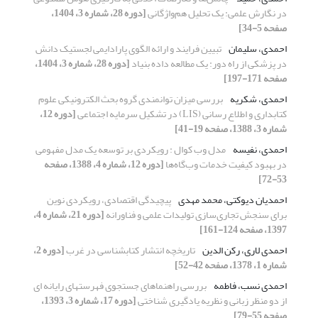
در نگارش علمی: یک تحلیل هم‌واژگانی
[دوره 28، شماره 3، 1404،
صفحه 5-34]
احمدی، سلیمان
تبیین فرایند و ارائه الگوی پارادایمی لجستیک دانش
در پزشکی از راه دور: یک مطالعه داده بنیاد
[دوره 28، شماره 3، 1404،
صفحه 171-197]
احمدی، شکریه
بررسی میزان توانمندی گروه بحث الکترونیکی علوم
کتابداری و اطلاع رسانی (LIS) در تشکیل سرمایه اجتماعی
[دوره 12،
شماره 3، 1388، صفحه 19-41]
احمدی، نفیسه
مدل وب کوال : رویکردی بر توسعه یک مدل مفهومی
در بهبود کیفیت خدمات وب‌گاه‌ها
[دوره 12، شماره 4، 1388، صفحه
53-72]
احمدیان دیوکتی، محمد مهدی
پیچیدگی اقتصادی، رویکردی نوین
برای سنجش تجاری‌سازی تولیدات علمی و فناورانه
[دوره 21، شماره 4،
1397، صفحه 124-161]
احمدی لاری، رکن الدین
تاریخچه انتشار کتابشناسی در غرب
[دوره 2،
شماره 1، 1378، صفحه 42-52]
احمدی نسب، فاطمه
بررسی راهنماهای جستجوی فهرستهای رایانه ای
از دو منظر زبانی و نظریه یادگیری شناختی
[دوره 17، شماره 3، 1393،
صفحه 55-79]