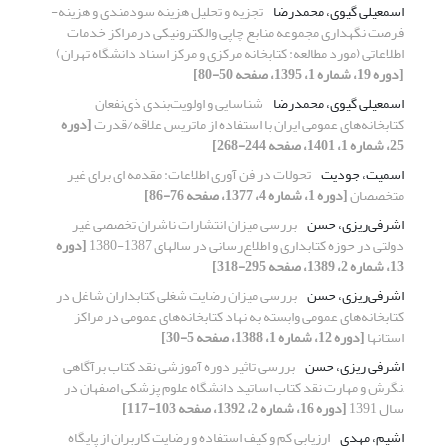
اسمعیلی گیوی، محمدرضا
تجزیه و تحلیل هزینه سودمندی و هزینه-
فرصت نگهداری مجموعه منابع چاپی والکترونیکی درمراکز خدمات
اطلاعاتی (مورد مطالعه: کتابخانه مرکزی و مرکز اسناد دانشگاه تهران)
[دوره 19، شماره 1، 1395، صفحه 50-80]
اسمعیلی گیوی، محمدرضا
شناسایی و اولویت‌بندی ذی‌نفعان
کتابخانه‌های عمومی ایران با استفاده از ماتریس علاقه/قدرت
[دوره
25، شماره 1، 1401، صفحه 244-268]
اسمیت، جودیت
تحولات در فن آوری اطلاعات: مقدمه ای برای غیر
متخصصان
[دوره 1، شماره 4، 1377، صفحه 76-86]
اشرفی‌ریزی، حسن
بررسی میزان انتشارات ناشران تخصصی غیر
دولتی در حوزه کتابداری و اطلاع‌رسانی در سالهای 1387-1380
[دوره
13، شماره 2، 1389، صفحه 295-318]
اشرفی‌ریزی، حسن
بررسی میزان رضایت شغلی کتابداران شاغل در
کتابخانه‌های عمومی وابسته به نهاد کتابخانه‌های عمومی در مراکز
استانها
[دوره 12، شماره 1، 1388، صفحه 5-30]
اشرفی ریزی، حسن
بررسی تاثیر دوره آموزشی نقد کتاب برآگاهی
,نگرش و مهارت نقد کتاب اساتید دانشگاه علوم پزشکی اصفهان در
سال 1391
[دوره 16، شماره 2، 1392، صفحه 103-117]
اشیم، مهدی
ارزیابی کم و کیف استفاده و رضایت کاربران از پایگاه