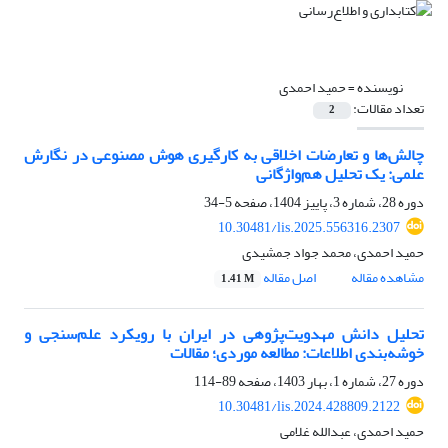
نویسنده =
حمید احمدی
تعداد مقالات:
2
چالش‌ها و تعارضات اخلاقی به‌ کارگیری هوش مصنوعی در نگارش
علمی: یک تحلیل هم‌واژگانی
دوره 28، شماره 3، پاییز 1404، صفحه
5-34
10.30481/lis.2025.556316.2307
حمید احمدی، محمد جواد جمشیدی
مشاهده مقاله
اصل مقاله
1.41 M
تحلیل دانش مهدویت‌پژوهی در ایران با رویکرد علم‌سنجی و
خوشه‌بندی اطلاعات: مطالعه موردی؛ مقالات
دوره 27، شماره 1، بهار 1403، صفحه
89-114
10.30481/lis.2024.428809.2122
حمید احمدی، عبدالله غلامی