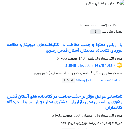
کلیدواژه‌ها =
جذب مخاطب
تعداد مقالات:
2
بازاریابی محتوا و جذب مخاطب در کتابخانه‌­های‌ دیجیتال: مطالعه
موردی کتابخانه دیجیتال آستان قدس رضوی
دوره 28، شماره 3، پاییز 1404، صفحه
35-64
10.30481/lis.2025.395707.2067
حمیدرضا ولی بیگی، فاطمه زندیان، اعظم نجفقلی‌نژاد ورجوی
مشاهده مقاله
اصل مقاله
1.22 M
شناسایی عوامل مؤثر بر جذب مخاطب در کتابخانه های آستان قدس
رضوی بر اساس مدل بازاریابی مشتری مدار «چهار سی» از دیدگاه
کتابداران
دوره 18، شماره 4، زمستان 1394، صفحه
31-54
مریم جوانمرد، علیرضا نوروزی، مریم ناخدا