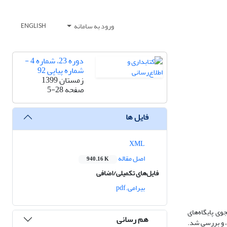
ورود به سامانه
ENGLISH
دوره 23، شماره 4 -
شماره پیاپی 92
زمستان 1399
صفحه
5-28
فایل ها
XML
اصل مقاله
940.16 K
فایل‌های تکمیلی/اضافی
بیرامی.pdf
وی پایگاه‌های
هم رسانی
شد. با ارزیابی 138 منبع در ایران و 223 منبع در جهان انتخاب، و بررسی شد.