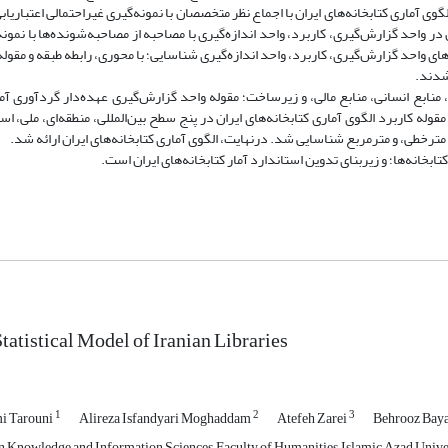
الگوی آماری کتابخانه‌های ایران با اجماع نظر متخصصان با نمونه‌گیری غیراحتمالی اعتباریا
در واحد گزارش‌گیری، کاربرد، واحد اندازه‌گیری با مصاحبه از مصاحبه‌شونده‌ها با نمونه
‌های واحد گزارش‌گیری، کاربرد، واحد اندازه‌گیری شناسایی؛ با محوری، رابطه طبقه و مقوله‌
 شدند.
قلم؛ پنج طبقه مجموعه‌ها، خدمات، منابع انسانی، منابع مالی، و زیرساخت؛ مقوله‌‌ واحد گزارش‌گیری عهده‌دار گردآوری
له کاربرد الگوی آماری کتابخانه‌های ایران در پنج سطح بین‌المللی، منطقه‌ای، ملی، است
مترخطی، و مترمربع شناسایی شد. درنهایت، الگوی آماری کتابخانه‌های ایران ارائه شد.
تابخانه‌ها؛ و زیربنای تدوین استاندارد آمار کتابخانه‌های ایران است.
tatistical Model of Iranian Libraries
1
2
3
i Tarouni
Alireza Isfandyari Moghaddam
Atefeh Zarei
Behrooz Bay
n Knowledge and Information Sciences, Faculty of Humanities, Islamic Azad Unive