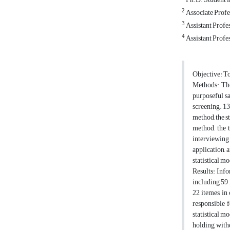
2
Associate Profe
3
Assistant Profe
4
Assistant Profe
Objective: To 
Methods: The
purposeful s
screening. 13
method, the s
method, the t
interviewing
application, 
statistical mo
Results: Info
including 59 
22 itemes in 
responsible f
statistical mo
holding, withd