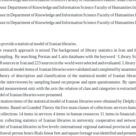
ssor, Department of Knowledge and Information Science, Faculty of Humanities, I
ssor in Department of Knowledge and Information Science, Faculty of Humanities,
ssor in Department of Knowledge and Information Science, Faculty of Humanities,
provide a statistical model of Iranian libraries.
 research approach is mixed.The background of library statistics in Iran and t
ampling. By searching Persian and Latin databases with the keyword "Library Sta
8 sources in Iran and 223 sources in the world were selected and evaluated. Library 
tatistical model items of Iranian libraries were validated and completed by unanim
heory of description and classification of the statistical model of Iranian libr
 the interviewees by sampling based on purpose and open questionnaire. By open-
and measurement unit; with the axis, the relation of class and categories is extracte
del of Iranian libraries were presented.
rmation items of the statistical model of Iranian libraries were obtained by Delphi 
items. Based on Granded Theory, the five main classes of collections, services, huma
collections, 14 items in services, 4 items in human resources, 11 items in financial
or collecting statistics of Iranian libraries in university, cooperative and network
del of Iranian libraries in five levels: international, regional, national, provincial,
rawal, person, hours, Rials, linear feet, and square footage was identified and present