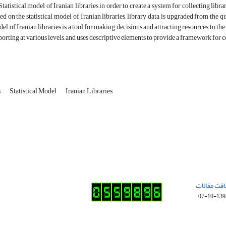
atistical model of Iranian libraries in order to create a system for collecting library 
ed on the statistical model of Iranian libraries, library data is upgraded from the qu
del of Iranian libraries is a tool for making decisions and attracting resources to the 
eporting at various levels, and uses descriptive elements to provide a framework fo
s
Statistical Model
Iranian Libraries
افت مقالات
1395-10-