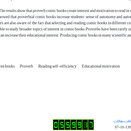
he results show that proverb comic books create interest and motivation to read in 
howed that proverbial comic books increase students' sense of autonomy and autono
s are also aware of the fact that selecting and reading comic books in different co
able to study broader topics of interest in comic books.Proverbs have been rarely us
can increase their educational interest. Producing comic books in many scientific an
ren books
Proverb
Reading self-efficiency
Educational motivation
افت مقالات
1395-10-