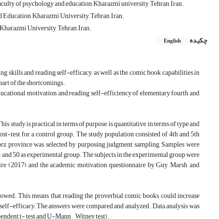
ulty of psychology and education, Kharazmi university, Tehran, Iran.
 Education, Kharazmi University, Tehran, Iran.
Kharazmi University, Tehran, Iran.
چکیده
English
 skills and reading self-efficacy, as well as the comic book capabilities in
 part of the shortcomings.
educational motivation and reading self-efficiency of elementary fourth and
 study is practical in terms of purpose, is quantitative in terms of type and
st-test for a control group. The study population consisted of 4th and 5th
lborz province was selected by purposing judgment sampling, Samples were
 and 50 as experimental group. The subjects in the experimental group were
ire (2017) and the academic motivation questionnaire by Guy, Marsh, and
owed. This means that reading the proverbial comic books could increase
eir self-efficacy.The answers were compared and analyzed. Data analysis was
ependent t- test and U-Mann _Witney test).