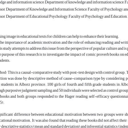
ge and information science, Department of knowledge and information science, Fac
ssor, Department of Knowledge and Information Science, Faculty of Psychology and
ssor, Department of Educational Psychology, Faculty of Psychology and Education, 
ing image in educational texts for children can help to enhance their learning.
he importance of academic motivation and the role of enhancing reading and writing
his study attempts to address this issue from the perspective of popular culture and is
e purpose of this research is to investigate the impact of comic proverb books on 
udents.
od: This is a causal-comparative study with post-test design with control group. This
ection was done by descriptive method of cause-comparison type by considering po
 students in Alborz province. 100 girls of fourth and fifth grade students in A
ugh purposive judgment sampling and 50 individuals were selected as control group
books and both groups responded to the Hager reading self-efficacy questionna
5).
gnificant difference between educational motivation between two groups were sh
cational motivation. It was also found that reading these books did not affect th
descriptive statistics (mean and standard deviation) and inferential statistics (ind