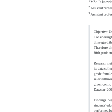
1
MSc. In knowled
2
Assistant profe
3
Assistant profe
Objective: Us
Considering t
this regard, t
Therefore, th
fifth grade st
Research meth
its data coll
grade female
selected thro
given comic 
Dawson (200
Findings: Si
students' edu
performed by 