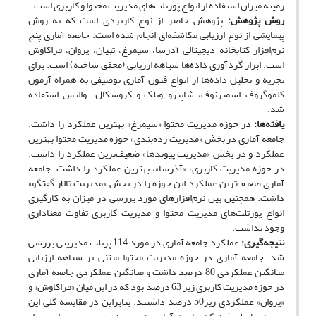
زمینه میزان استفاده از انواع پورتلت‌های مدیریت محتوا و کاربری است.
روش پژوهش:
پژوهش حاضر از نوع کاربردی است که به روش
پیمایشی از نوع ارزیابی مکاشفه‌ای انجام شده است. جامعه آماری پنج
نرم‌افزار کتابخانه دیجیتالی آذرسا، سیمرغ، تبیان، پروان، فراکاوش
است. ابزار گردآوری داده‌ها سیاهه ارزیابی (محقق ساخته) است. برای
تجزیه و تحلیل داده‌ها از انواع فنون آماری توصیفی به همراه آزمون
کلموگروف-اسمیرنوف، شاپیرو-ویلک و کروسکال -والیس استفاده
شد.
یافته‌ها:
در حوزه مدیریت محتوا «سیمرغ» بهترین عملکرد را داشت.
جامعه آماری در بخش «مدیریت رده‌بندی» حوزه مدیریت محتوا بهترین
عملکرد و در بخش «مدیریت پیوندها» ضعیف‌ترین عملکرد را داشت.
در حوزه مدیریت کاربری، «آذرسا»، بهترین عملکرد را داشت. جامعه
آماری ضعیف‌ترین عملکرد این حوزه را در بخش «مدیریت تالار گفتگو»
داشت. همچنین بین نرم‌افزارهای مورد بررسی در میزان به کارگیری
انواع پورتلت‌های مدیریت محتوا و مدیریت کاربری تفاوت معناداری
وجود نداشت.
نتیجه‌گیری:
عملکرد جامعه آماری در مورد 114 پرتلت مدیریتی بررسی
شد. جامعه آماری در حوزه مدیریت محتوا مبتنی بر سیاهه ارزیابی
میانگین عملکردی 80 درصد داشت و میانگین عملکردی جامعه آماری
در حوزه مدیریت کاربری زیر 63 درصد بود که در این میان «فراکاوش» و
«پروان» عملکردی زیر50 درصد داشتند. بنابراین در مقایسه کلی این