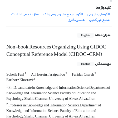
کلیدواژه‌ها
الگوهای مفهومی
الگوی مرجع مفهومی سی‌داک
سازماندهی اطلاعات
منابع غیرکتابی
هستی‌نگاری
عنوان مقاله
English
Non-book Resources Organizing Using CIDOC
Conceptual Reference Model (CIDOC-CRM)
نویسندگان
English
1
2
2
Soheila Faal
A. Hossein Farajpahlou
Farideh Osareh
3
Fariborz Khosravi
1
Ph.D. candidate in Knowledge and Information Science, Department of
Knowledge and Information Science, Faculty of Education and
Psychology, Shahid Chamran University of Ahvaz, Ahvaz, Iran.
2
Professor in Knowledge and Information Science, Department of
Knowledge and Information Science, Faculty of Education and
Psychology, Shahid Chamran University of Ahvaz, Ahvaz, Iran.