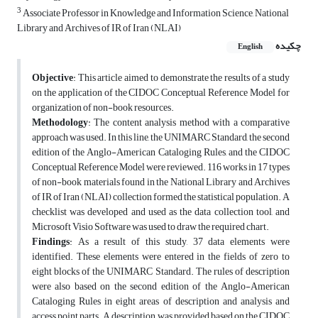
3
Associate Professor in Knowledge and Information Science, National
Library and Archives of IR of Iran (NLAI)
چکیده
English
Objective
: This article aimed to demonstrate the results of a study
on the
application of the CIDOC Conceptual Reference Model for
organization of non-book resources.
Methodology
: The content analysis method with a comparative
approach was used. In this line, the UNIMARC Standard, the second
edition of the Anglo-American Cataloging Rules, and the CIDOC
Conceptual Reference Model were reviewed. 116 works in 17 types
of non-book materials found in the National Library and Archives
of IR of Iran (NLAI) collection formed the statistical population. A
checklist was developed and used as the data collection tool, and
Microsoft Visio Software was used to draw the required chart.
Findings
: As a result of this study, 37 data elements were
identified. These elements were entered in the fields of zero to
eight blocks of the UNIMARC Standard. The rules of description
were also based on the second edition of the Anglo-American
Cataloging Rules in eight areas of description and analysis and
access point parts. A description was provided based on the CIDOC