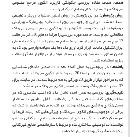
هدف:
هدف مقاله بررسی چگونگی کاربرد الگوی مرجع مفهومی
سی‌داک برای سازماندهی منابع غیرکتابی است.
روش پژوهش:
در این پژوهش از روش تحلیل محتوا با رویکرد تطبیقی
استفاده شد. در این چارچوب بر روی استاندارد یونی‌مارک، ویرایش
دوم قواعد فهرست‌نویسی انگلوامریکن و الگوی مرجع مفهومی سی‌داک
مطالعاتی انجام شد. جامعه مورد بررسی را فراداده‌های 116 اثر در قالب
17 نوع منبع غیرکتابی از مجموعه منابع سازمان اسناد و کتابخانه ملی
ایران تشکیل دادند. ابزار گردآوری داده‌ها یک سیاهه وارسی بود که به
همین منظور تهیه شد و برای ترسیم نمودار از نرم‌افزار مایکروسافت
ویزیو استفاده شد.
یافته‌ها:
در پژوهش به عمل آمده تعداد 37 عنصر داده‌ای شناسایی
شد. همچنین، در این راستا 20 موجودیت از الگوی سی‌داک انتخاب شد
که به فراخور نیاز از طریق 23 ویژگی به هم مرتبط شدند. در نهایت، برای
37 عنصر داده‌ای، 24 توصیف بر اساس الگوی سی‌داک تعریف شد.
نتیجه‌گیری:
بررسی به عمل آمده نشان داد که اغلب عناصری که در
ساختارهای کتاب‌شناختی به کار رفته‌اند، قابل تطبیق با ساختار
هستی‌نگاری و الگوی سی‌داک بودند. در نتیجه می­‌توان اظهار داشت که
برخی از موجودیت‌های الگوی سی‌داک و ویژگی‌هایی که ارتباط آن‌ها را
تعریف کرده‌اند، بیانگر جنبه‌ای از سازماندهی منابع غیرکتابی بوده و
توانسته‌اند توصیفی ساختاریافته و مرتبط با سازماندهی منابع غیرکتابی
از دو جنبه فیزیکی و محتوایی ارائه دهند.