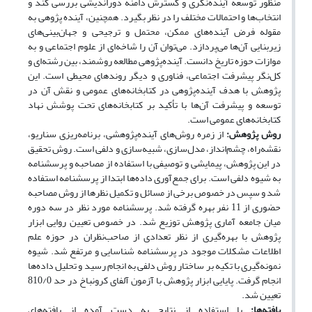
منظور توسعه آینده‌‌نگری‌ و گسترش دامنه دوراندیشی بررسی کند و
انتخاب‌‌ها‏ و احتمالات مختلف را در نظر بگیرد. همچنین، آینده پژوهی به
مقوله فرض آینده‌های ممکن، محتمل و ترجیحی و جهان‌بینی‌های
زیربنایی آن‌ها می‌پردازد. می‌توان آن را شاخه‌ای از علوم اجتماعی و به
موازات حوزه تاریخ دانست. آینده‌پژوهی مطالعه روشمند، بین رشته‌‎ای و
کل‌نگر پیشرفت اجتماعی، فناوری و دیگر روندهای محیطی است. این
پژوهش با هدف آینده‌پژوهی در کتابخانه‌های عمومی و نقش آن در
توسعه و پیشرفت آن‌ها با تأکید بر کتابخانه‌های تحت پوشش نهاد
کتابخانه‌های عمومی‌ است‏.
روش پژوهش:
از زمره روش‌های آینده‌پژوهشی، برنامه‌ریزی سناریو،
نقشه‌راه، چشم‌انداز، مدل‌سازی، شبیه‌سازی و دلفی است. روش تحقیق
در این پژوهش، پیمایشی و توصیفی با استفاده از مصاحبه و پرسشنامه
به شیوه دلفی است. برای جمع‌آوری داده‌ها ابتدا از پرسشنامه استفاده
شد و سپس در خصوص برخی از مسائل و تکمیل نظرها از روش مصاحبه
حضوری از 11 نفر بهره گرفته شد. پرسشنامه مورد نظر در سه دوره
میان جامعه آماری پژوهش توزیع شد. در خصوص تعیین روایی ابزار
پژوهش با بهره‌گیری از نظر تعدادی از صاحب‌نظران در حوزه علم
اطلاعات مشکلات موجود در پرسشنامه شناسایی و مرتفع شد. شیوه
نمونه‌گیری با تکیه بر ساختار روش دلفی به انجام رسید و تحلیل داده‌ها
انجام گرفت. پایایی ابزار پژوهش با آزمون آلفای کرونباخ در حد 810/0
تعیین شد.
یافته‌ها:
با استفاده از نتایج به دست آمده از یافته‌های