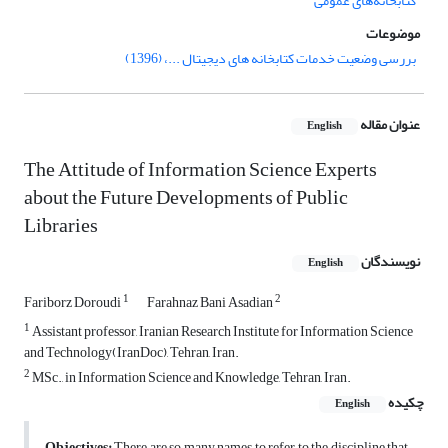
کتابخانه‌های عمومی
موضوعات
بررسی وضعیت خدمات کتابخانه های دیجیتال ...، (1396)
عنوان مقاله
English
The Attitude of Information Science Experts
about the Future Developments of Public
Libraries
نویسندگان
English
1
2
Fariborz Doroudi
Farahnaz Bani Asadian
1
Assistant professor, Iranian Research Institute for Information Science
and Technology(IranDoc), Tehran, Iran.
2
MSc., in Information Science and Knowledge, Tehran, Iran.
چکیده
English
Objectives:
There are so many names to refer to the discipline that