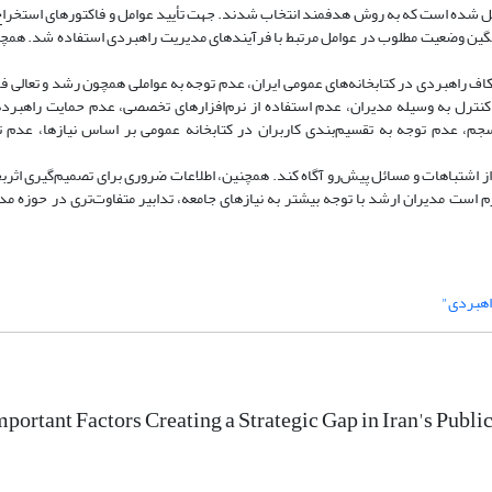
ی عمومی ایران تشکیل شده است که به روش هدفمند انتخاب شدند. جهت تأیید عوامل و فاکتورهای استخ
مون تی (t) تک‌ نمونه‌ای جهت بررسی میانگین وضعیت مطلوب در عوامل مرتبط با فرآیندهای مدیریت راهبردی استفاده شد. 
شکاف راهبردی در کتابخانه‌های عمومی ایران، عدم توجه به عواملی همچون رشد و تعالی 
 کنترل به وسیله مدیران، عدم استفاده از نرم‌افزارهای تخصصی، عدم حمایت راهبرد
، عدم توجه به تقسیم‌بندی کاربران در کتابخانه‌ عمومی بر اساس نیازها، عدم تو
را از اشتباهات و مسائل پیش‌رو آگاه کند. همچنین، اطلاعات ضروری برای تصمیم‌گیری ا
زم است مدیران ارشد با توجه بیشتر به نیازهای جامعه، تدابیر متفاوت‌تری در حوزه‌ م
اهبردی"
portant Factors Creating a Strategic Gap in Iran's Public