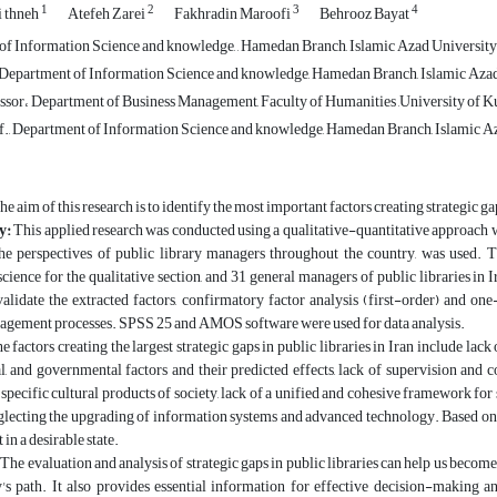
1
2
3
4
 thneh
Atefeh Zarei
Fakhradin Maroofi
Behrooz Bayat
of Information Science and knowledge, , Hamedan Branch, Islamic Azad University 
, Department of Information Science and knowledge, Hamedan Branch, Islamic Azad
sor، Department of Business Management, Faculty of Humanities ,University of Kurd
of., Department of Information Science and knowledge, Hamedan Branch, Islamic Az
he aim of this research is to identify the most important factors creating strategic gap
y:
This applied research was conducted using a qualitative-quantitative approach 
he perspectives of public library managers throughout the country, was used. 
cience for the qualitative section, and 31 general managers of public libraries in 
lidate the extracted factors, confirmatory factor analysis (first-order) and one
nagement processes. SPSS 25 and AMOS software were used for data analysis.
 factors creating the largest strategic gaps in public libraries in Iran include lack
gal, and governmental factors and their predicted effects, lack of supervision and
r specific cultural products of society, lack of a unified and cohesive framework for 
glecting the upgrading of information systems and advanced technology. Based on the 
 in a desirable state.
:
The evaluation and analysis of strategic gaps in public libraries can help us become 
y's path. It also provides essential information for effective decision-making a