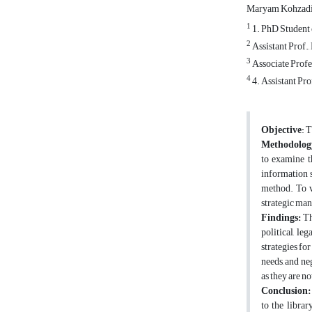
Maryam Kohzadi
1
1. PhD Student 
2
Assistant Prof.
3
Associate Profes
4
4. Assistant Pr
Objective
:
T
Methodolog
to examine t
information s
method. To va
strategic ma
Findings:
The
political, le
strategies fo
needs, and ne
as they are not
Conclusion
to the librar