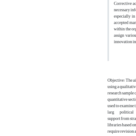
Corrective ac
necessary inf
especially in
accepted mana
within the or
assign vario
innovation in
Objective: The ai
using a qualitati
research sample c
quantitative sect
used to examine t
larg
political
support from stra
libraries based o
require revision a