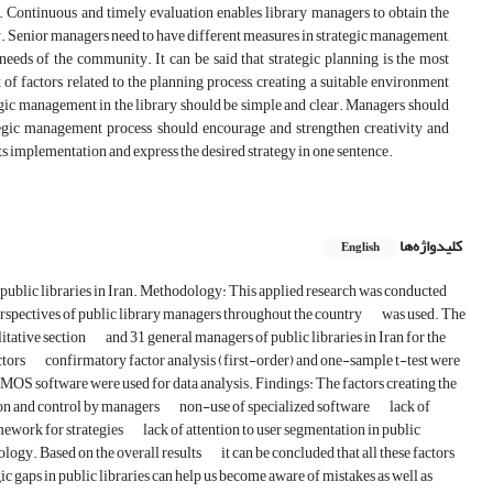
s. Continuous and timely evaluation enables library managers to obtain the
. Senior managers need to have different measures in strategic management,
needs of the community. It can be said that strategic planning is the most
of factors related to the planning process, creating a suitable environment
egic management in the library should be simple and clear. Managers should
ategic management process should encourage and strengthen creativity and
ts implementation and express the desired strategy in one sentence.
کلیدواژه‌ها
English
in public libraries in Iran. Methodology: This applied research was conducted
rspectives of public library managers throughout the country
was used. The
itative section
and 31 general managers of public libraries in Iran for the
ctors
confirmatory factor analysis (first-order) and one-sample t-test were
MOS software were used for data analysis. Findings: The factors creating the
ion and control by managers
non-use of specialized software
lack of
amework for strategies
lack of attention to user segmentation in public
logy. Based on the overall results
it can be concluded that all these factors
gic gaps in public libraries can help us become aware of mistakes as well as