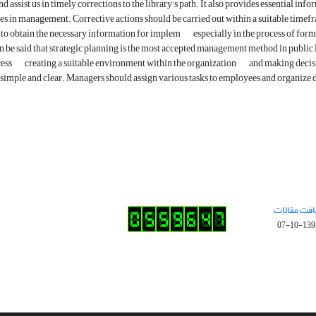
nd assist us in timely corrections to the library's path. It also provides essential i
ties in management. Corrective actions should be carried out within a suitable time
 to obtain the necessary information for implem
especially in the process of fo
 be said that strategic planning is the most accepted management method in public 
cess
creating a suitable environment within the organization
and making decisi
 simple and clear. Managers should assign various tasks to employees and organize 
افت مقالات
1395-10-