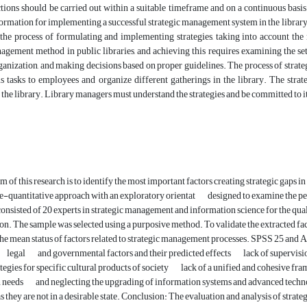
tions should be carried out within a suitable timeframe and on a continuous basi
ormation for implementing a successful strategic management system in the library
 the process of formulating and implementing strategies, taking into account the 
gement method in public libraries, and achieving this requires examining the set 
ganization, and making decisions based on proper guidelines. The process of strat
us tasks to employees and organize different gatherings in the library. The str
 the library. Library managers must understand the strategies and be committed to i
m of this research is to identify the most important factors creating strategic gaps 
ve-quantitative approach with an exploratory orientat
designed to examine the pe
onsisted of 20 experts in strategic management and information science for the qual
ion. The sample was selected using a purposive method. To validate the extracted fa
he mean status of factors related to strategic management processes. SPSS 25 and A
legal
and governmental factors and their predicted effects
lack of supervis
tegies for specific cultural products of society
lack of a unified and cohesive fr
n needs
and neglecting the upgrading of information systems and advanced techno
s they are not in a desirable state. Conclusion: The evaluation and analysis of strate