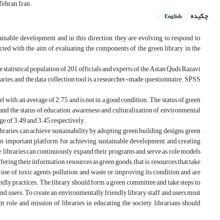
ehran, Iran.
چکیده
English
tainable development and in this direction, they are evolving to respond to
ted with the aim of evaluating the components of the green library in the
 statistical population of 201 officials and experts of the Astan Quds Razavi
aries, and the data collection tool is a researcher-made questionnaire. SPSS
el with an average of 2.75 and is not in a good condition. The status of green
and the status of education, awareness and culturalization of environmental
ge of 3.49 and 3.45 respectively.
Libraries can achieve sustainability by adopting green building designs, green
e an important platform for achieving sustainable development and creating
e, libraries can continuously expand their programs and serve as role models
ing their information resources as green goods; that is, resources that take
se of toxic agents, pollution, and waste, or improving its condition, and are
dly practices. The library should form a green committee and take steps to
nd users. To create an environmentally friendly library, staff and users must
 role and mission of libraries in educating the society, librarians should