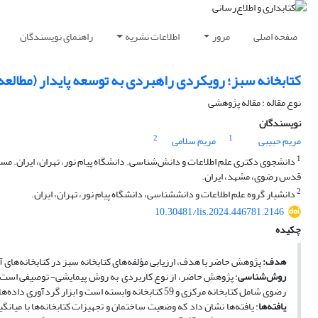
صفحه اصلی
مرور
اطلاعات نشریه
راهنمای نویسندگان
کتابخانه سبز؛ رویکردی راهبردی به توسعه پایدار (مطالعه
نوع مقاله : مقاله پژوهشی
نویسندگان
2
1
مریم حبیبی
مریم سلامی
1
دانشجوی دکتری علم اطلاعات و دانش‌شناسی. دانشگاه پیام نور، تهران، ایران. مس
قدس رضوی، مشهد، ایران.
2
دانشیار گروه علم اطلاعات و دانش‏شناسی، دانشگاه پیام نور، تهران، ایران.
10.30481/lis.2024.446781.2146
چکیده
هدف:
پژوهش حاضر با هدف، ارزیابی مؤلفه‌های کتابخانه سبز در کتابخانه‌ه
روش‌شناسی
رضوی شامل کتابخانه مرکزی و 59 کتابخانه وابسته است و ابزار گردآوری داده‌ها، پرسشنامه محقق‌ساخته است. برای تجزیه‌ و تحلیل یافته‌ها از نرم‌افزار SPSS استفاده شد.
یافته‌ها