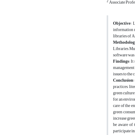
2
Associate Profe
Objective
: 
information 
libraries of 
Methodolog
Libraries, Mu
software was 
Findings
: I
management an
issues to the
Conclusion
:
practices, li
green culture
for an enviro
care of the e
green consume
increase gree
be aware of t
participate i