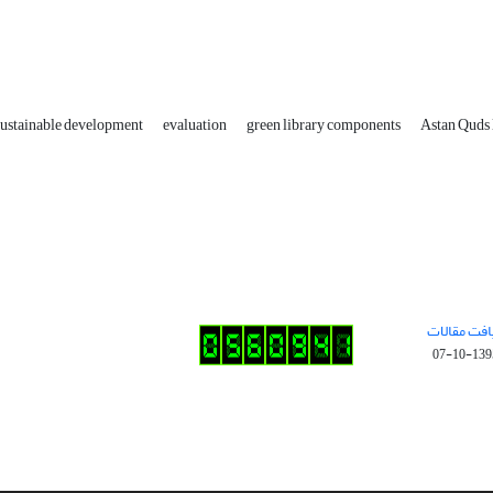
sustainable development
evaluation
green library components
Astan Quds 
افت مقالات
1395-10-