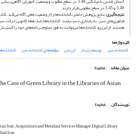
آستان قدس با میانگین 3.48 در سطح مطلوب و وضعیت آموز
3.49 و 3.45 در سطح مطلوبی قرار دارند.
نتیجه‌گیری:
نتایج پژوهش حاضر، کتابخانه‌ها را از وضعیت فعلی آگاه می‌کند. کتا
فناوری‌های سبز، به پایداری دست‌یابند. کتابخانه‌ها باید نقطه کانونی حرکت سب
هستند. از این ‌رو، کتابخانه‌ها می‌توانند به ‌طور مداوم برنامه‌های خود را گستر
کلیدواژه‌ها
کتابخانه سبز
توسعه پایدار
ارزیابی
مؤلفه‌های کتابخانه سبز
کتابخانه‌
عنوان مقاله
English
e Case of Green Library in the Libraries of Astan
نویسندگان
English
, Iran – Acquisitions and Metadata Services Manager, Digital Library
had, Iran