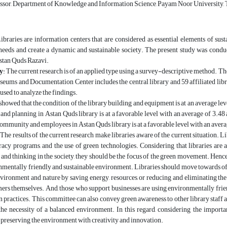
ssor, Department of Knowledge and Information Science, Payam Noor University, T
Libraries are information centers that are considered as essential elements of sus
needs and create a dynamic and sustainable society. The present study was conduc
Astan Quds Razavi.
y
: The current research is of an applied type using a survey-descriptive method. The
seums and Documentation Center includes the central library and 59 affiliated libr
used to analyze the findings.
t showed that the condition of the library building and equipment is at an average lev
d planning in Astan Quds library is at a favorable level with an average of 3.48 
 community and employees in Astan Quds library is at a favorable level with an avera
 The results of the current research make libraries aware of the current situation. 
teracy programs, and the use of green technologies. Considering that libraries ar
 and thinking in the society, they should be the focus of the green movement. Henc
nmentally friendly and sustainable environment. Libraries should move towards offer
nvironment and nature by saving energy, resources, or reducing and eliminating the u
rs themselves. And, those who support businesses are using environmentally frien
n practices. This committee can also convey green awareness to other library staff a
he necessity of a balanced environment. In this regard, considering the important
n preserving the environment with creativity and innovation.