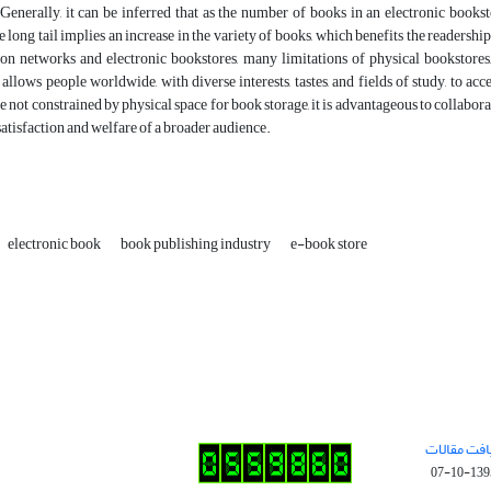
Generally, it can be inferred that as the number of books in an electronic booksto
 long tail implies an increase in the variety of books, which benefits the readersh
n networks and electronic bookstores, many limitations of physical bookstores, 
llows people worldwide, with diverse interests, tastes, and fields of study, to acc
e not constrained by physical space for book storage, it is advantageous to collabora
satisfaction and welfare of a broader audience.
electronic book
book publishing industry
e-book store
افت مقالات
1395-10-