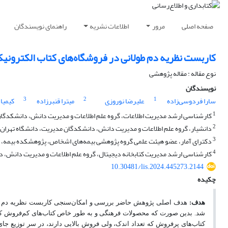
صفحه اصلی
مرور
اطلاعات نشریه
راهنمای نویسندگان
کاربست نظریه دم طولانی در فروشگاه‌‏های کتاب الکترونی
نوع مقاله : مقاله پژوهشی
نویسندگان
3
2
1
سارا فردوسی‏‌زاده
علیرضا نوروزی
میترا قنبرزاده
کیمیا
1
کارشناسی ارشد مدیریت اطلاعات، گروه علم اطلاعات و مدیریت دانش، دانشکدگان م
2
دانشیار، گروه علم اطلاعات و مدیریت دانش، دانشکدگان مدیریت، دانشگاه تهران، ت
3
دکترای آمار، عضو هیئت علمی گروه پژوهشی بیمه‌های اشخاص، پژوهشکده بیمه، ته
4
کارشناسی ارشد مدیریت کتابخانه دیجیتال، گروه علم اطلاعات و مدیریت دانش، دا
10.30481/lis.2024.445273.2144
چکیده
هدف:
هدف اصلی پژوهش حاضر بررسی و امکان‏‌سنجی کاربست نظریه دم طول
شد. بدین صورت که محصولات فرهنگی و به طور خاص کتاب‌های کم‌فروش که تنو
کتاب‌های پرفروش که تعداد اندک، ولی فروش بالایی دارند، در سر توزیع 