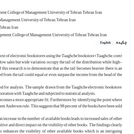
, College of Management, University of Tehran, Tehran, Iran
anagement, University of Tehran, Tehran, Iran
Tehran, Iran
ent, College of Management, University of Tehran, Tehran, Iran
چکیده
English
ontext of electronic bookstores, using the Taaghche bookstore (Taaghche.com)
low sales but wide variation, occupy the tail of the distribution, while high-
 this research is to demonstrate that as the tail becomes heavier, there is an
ed from the tail could equal or even surpass the income from the head of the
od for analysis. The sample, drawn from the Taaghche electronic bookstore,
boration with Taaghche and subjected to statistical analysis.
n becomes a more appropriate fit. Furthermore, by identifying the point where
ercent Anderson rule. This suggests that 98 percent of the books have been sold
an increase in the number of available books leads to increased sales of other
itive and direct impact on the visibility of other books. The findings clearly
o enhances the visibility of other available books, which is an intriguing