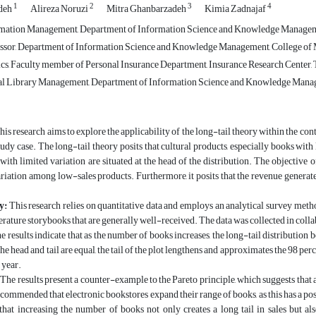
1
2
3
4
adeh
Alireza Noruzi
Mitra Ghanbarzadeh
Kimia Zadnajaf
mation Management, Department of Information Science and Knowledge Management
ssor, Department of Information Science and Knowledge Management, College of M
ics, Faculty member of Personal Insurance Department, Insurance Research Center, 
al Library Management, Department of Information Science and Knowledge Managem
This research aims to explore the applicability of the long-tail theory within the c
tudy case. The long-tail theory posits that cultural products, especially books with 
 with limited variation are situated at the head of the distribution. The objective of
ariation among low-sales products. Furthermore, it posits that the revenue generat
y:
This research relies on quantitative data and employs an analytical survey meth
iterature storybooks that are generally well-received. The data was collected in colla
he results indicate that as the number of books increases, the long-tail distributio
 the head and tail are equal, the tail of the plot lengthens and approximates the 98 p
a year.
 The results present a counter-example to the Pareto principle, which suggests that 
recommended that electronic bookstores expand their range of books, as this has a pos
hat increasing the number of books not only creates a long tail in sales but als