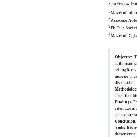
Sara Ferdowsiz
1
Master of Infor
2
Associate Profe
3
Ph.D. in Statist
4
Master of Digit
Objective
: 
as the main s
selling items
increase in v
distribution.
Methodolog
consists of l
Findings
: T
sales rates in
at least once 
Conclusion
:
books. It is 
demonstrate t