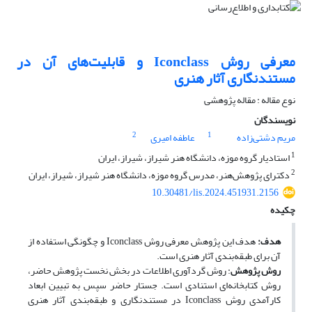
معرفی روش Iconclass و قابلیت‌های آن در
مستندنگاری آثار هنری
نوع مقاله : مقاله پژوهشی
نویسندگان
2
1
مریم دشتی‌زاده
عاطفه امیری
1
استادیار گروه موزه، دانشگاه هنر شیراز، شیراز، ایران
2
دکترای پژوهش‌هنر، مدرس گروه موزه، دانشگاه هنر شیراز، شیراز، ایران
10.30481/lis.2024.451931.2156
چکیده
هدف:
هدف این پژوهش معرفی روش Iconclass و چگونگی استفاده از
آن برای طبقه‌بندی آثار هنری است.
روش پژوهش
: روش گردآوری اطلاعات در بخش نخست پژوهش حاضر،
روش کتابخانه‌ای استنادی است. جستار حاضر سپس به تبیین ابعاد
کارآمدی روش Iconclass در مستندنگاری و طبقه‌بندی آثار هنری