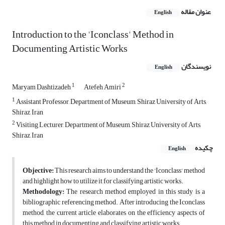
عنوان مقاله
English
Introduction to the 'Iconclass' Method in
Documenting Artistic Works
نویسندگان
English
1
2
Maryam Dashtizadeh
Atefeh Amiri
1
Assistant Professor, Department of Museum, Shiraz University of Arts,
Shiraz, Iran
2
Visiting Lecturer, Department of Museum, Shiraz University of Arts,
Shiraz, Iran
چکیده
English
Objective:
This research aims to understand the 'Iconclass' method
and highlight how to utilize it for classifying artistic works.
Methodology:
The research method employed in this study is a
bibliographic referencing method. After introducing the Iconclass
method, the current article elaborates on the efficiency aspects of
this method in documenting and classifying artistic works.