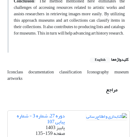
Conclusion
: The method mentioned here eliminates the
challenges of accessing resources related to artistic works and
assists researchers in retrieving images more easily. By utilizing
this approach, museums and art collections can classify items in
their collections. It also contributes to producing lists and catalogs
for museums. This, in turn, will help advancing art history research.
کلیدواژه‌ها
English
Iconclass
documentation
classification
Iconography
museum
artworks
مراجع
دوره 27، شماره 3 - شماره
پیاپی 107
پاییز 1403
صفحه
135-159