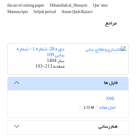
the art of cutting paper
Hibatullah al_Husayni
Qurʾānic
Manuscripts
Seljuk period
Astan Quds Razavi
مراجع
دوره 28، شماره 1 - شماره
پیاپی 109
بهار 1404
صفحه
193-213
فایل ها
XML
اصل مقاله
1.71 M
هم رسانی