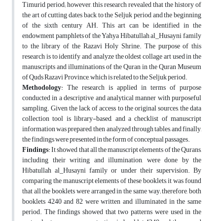
Timurid period; however, this research revealed that the history of
the art of cutting dates back to the Seljuk period and the beginning
of the sixth century AH. This art can be identified in the
endowment pamphlets of the Yahya Hibatullah al_Husayni family
to the library of the Razavi Holy Shrine. The purpose of this
research is to identify and analyze the oldest collage art used in the
manuscripts and illuminations of the Quran in the Quran Museum
of Quds Razavi Province, which is related to the Seljuk period.
Method
ology
: The research is applied in terms of purpose
conducted in a descriptive and analytical manner with purposeful
sampling. Given the lack of access to the original sources, the data
collection tool is library-based, and a checklist of manuscript
information was prepared, then analyzed through tables, and finally,
the findings were presented in the form of conceptual passages.
Finding
s
: It showed that all the manuscript elements of the Qurans,
including their writing and illumination, were done by the
Hibatullah al_Husayni family or under their supervision. By
comparing the manuscript elements of these booklets, it was found
that all the booklets were arranged in the same way; therefore, both
booklets 4240 and 82 were written and illuminated in the same
period. The findings showed that two patterns were used in the