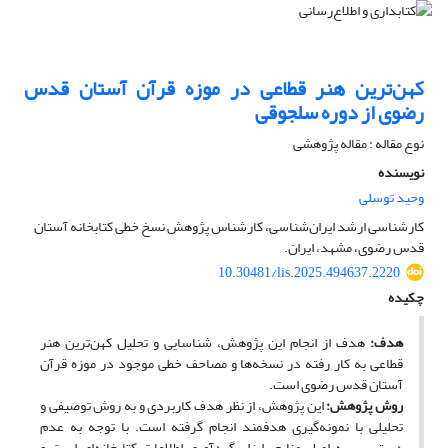
کهن‌ترین هنر قطاعی در موزه قرآن آستان قدس
رضوی از دوره سلجوقی
نوع مقاله : مقاله پژوهشی
نویسنده
وحید توسلی
کارشناسی ارشد ایران‌شناسی، کارشناس پژوهش نسخ خطی کتابخانه آستان
قدس رضوی، مشهد، ایران.
10.30481/lis.2025.494637.2220
چکیده
هدف:
هدف از انجام این پژوهش، شناسایی و تحلیل کهن‌­ترین هنر
قطاعی به کار رفته در نسخه­‌ها و مصاحف خطی موجود در موزه قرآن
آستان قدس رضوی است.
روش پژوهش:
این پژوهش، از نظر هدف کاربردی و به روش توصیفی و
تحلیلی با نمونه‌­گیری هدفمند انجام گرفته است. با توجه به عدم
دسترسی به اصل منابع، ابزار گردآوری اطلاعات کتابخانه‌­ای است و