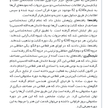
چک‌­لیستی از اطلاعات نسخه‌­شناسی دو سری جزوات که نمونه­‌های آن‌ها
به شماره4240 و 82 موجود در موزه قرآن است، تهیه شده و سپس
اطلاعات از طریق جداول مورد تجزیه و تحلیل قرار گرفته است.
یافته‌­ها:
یافته‌­های پژوهش نشان داد که تمام ارکان نسخه­‌شناسی
مصاحف از جمله کتابت و تذهیب آن‌ها توسط خاندان هبه الله الحسینی یا
زیر نظر ایشان انجام گرفته است. با تطبیق ارکان نسخه‌­شناسی این
جزوات مشخص شد که تمام جزوات به یک شیوه کتاب­‌آرایی شده­‌اند؛
بنابراین، هر دو جزوه 4240 و 82 در یک دوره کتابت و تذهیب شده‌­اند.
یافته‌­ها، نشان دادند که در اوراق هنر قطاعی دو الگو، یکی حفاظتی در
جزوه 4240 و دوم الگوی حفاظتی و تزئینی در جزوه 82 به کار رفته است.
نتیجه­‌گیری:
یافته‌­های به دست آمده از بررسی نسخه­‌شناسی مصاحف
نشان داد که هنر قطاعی این آثار توسط خاندان هبه الله الحسینی انجام
گرفته است و به نوعی هنرمند یا استادی که هنر قطاعی را انجام داده،
در کانون کتابت ایشان به فعالیت می­‌پرداخته است. از نتایج دیگر این
پژوهش شناخت کهن­‌ترین هنر قطاعی مربوط به دوره سلجوقی است که
به صورت ساده یا طرح­های گره‌­بندی هندسی انجام گرفته است.
الگوهای به ­دست آمده نشان داد که هنر قطاعی در مصاحف دیگری از
دوره سلجوقی به ­کار رفته است و از این طریق محل کتابت آن‌ها را می‌­
توان شناسایی کرد. در نهایت، مشخص شد که این هنر در دوره
سلجوقی بروز فراوانی داشته و می‌­توان قدمت این هنر را مربوط به این
دوره معرفی کرد.