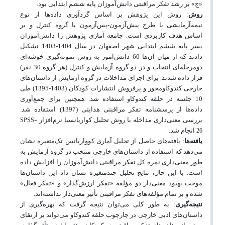
«ج» بر رشد تفکر مراقبتی دانش‌آموزان پایه ششم ابتدایی بود.
روش
: روش این پژوهش بر اساس گردآوری داده‌ها از نوع
نیمه‌آزمایشی با طرح پیش‌آزمون-پس‌آزمون با گروه کنترل و بر
اساس هدف کاربردی است. جامعه آماری پژوهش را دانش‌آموزان
پسر پایه ششم ابتدایی شهر اصفهان در سال 1404-1403 تشکیل
دادند که از میان آن‌ها 60 دانش‌آموز به روش نمونه‌گیری خوشه‌ای
دو‌مرحله‌ای انتخاب و در دو گروه آزمایش و کنترل (هر گروه 30 نفر)
قرار داده شدند. برای اجرای مداخلات در
گروه آزمایش از داستان‌های
خارجی کندوکاومحور و پرفروش انتشارات کودکان (1403-1395)
طی
10 جلسه در حلقه کندوکاو استفاده شد
. همچنین برای جمع‌آوری
داده‌ها از پرسشنامه تفکر مراقبتی هدایتی (1397) استفاده شد.
SPSS-
بررسی معنی‌داری مداخله با روش تحلیل کواریانسبا نرم‌افزار
26
انجام شد.
یافته‌ها
:
یافته‌های حاصل از تحلیل آماری کوواریانس تک‌متغیره نشان
می‌دهد که استفاده از داستان‌های خارجی منتخب در گروه آزمایش به
‌طور معنی‌داری نمره کل تفکر مراقبتی دانش‌آموزان را افزایش داده
است. با این حال، نتایج تحلیل چندمتغیره نشان داد این داستان‌ها
موجب بهبود معنی‌دار دو مؤلفه «تفکر ارزش‌گذار» و «تفکر فعال»
شده و بر تمام مؤلفه‌های تفکر مراقبتی تأثیر معنی‌دار نداشته‌اند.
نتیجه‌گیری
:
به‌ طور کلی می‌توان نتیجه گرفت که بهره‌گیری از
داستان‌های ادبی خارجی در چارچوب حلقه‌ کندوکاو می‌تواند بر ارتقای