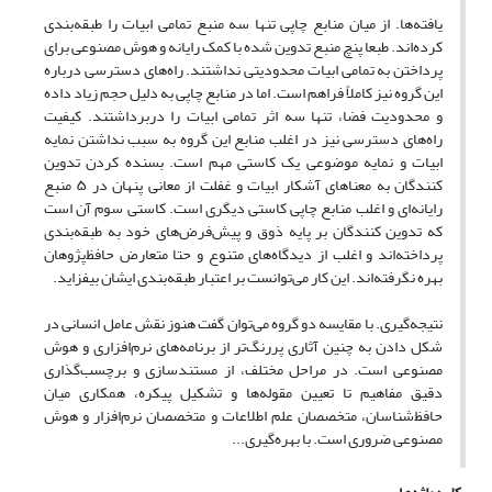
یافته‌ها. از میان منابع چاپی تنها سه منبع تمامی ابیات را طبقه‌بندی
‌کرده‌اند. طبعا پنچ منبع تدوین شده با کمک رایانه و هوش مصنوعی برای
پرداختن به تمامی ابیات محدودیتی نداشتند. راه‌های دسترسی درباره
این گروه نیز کاملاً فراهم است. اما در منابع چاپی به دلیل حجم زیاد داده
و محدودیت فضا، تنها سه اثر تمامی ابیات را دربر‌داشتند. کیفیت
راه‌های دسترسی نیز در اغلب منابع این گروه به سبب نداشتن نمایه‌
ابیات و نمایه موضوعی یک کاستی مهم است. بسنده کردن تدوین
کنندگان به معناهای آشکار ابیات و غفلت از معانی پنهان در ۵ منبع
رایانه‌ای و اغلب منابع چاپی کاستی دیگری است. کاستی سوم آن است
که تدوین کنندگان بر پایه ذوق و پیش‌فرض‌های خود به طبقه‌بندی‌
پرداخته‌اند و اغلب از دیدگاه‌های متنوع و حتا متعارض حافظ‌پژوهان
بهره نگرفته‌اند. این کار می‌توانست بر اعتبار طبقه‌بندی ‌ایشان بیفزاید.
نتیجه‌گیری. با مقایسه دو گروه می‌توان گفت هنوز نقش عامل انسانی در
شکل دادن به چنین آثاری پررنگ‌تر از برنامه‌های نرم‌افزاری و هوش
مصنوعی است. در مراحل مختلف، از مستندسازی و برچسب‌گذاری
دقیق مفاهیم تا تعیین مقوله‌ها و تشکیل پیکره‌، همکاری میان
حافظ‌شناسان، متخصصان علم اطلاعات و متخصصان نرم‌افزار و هوش
مصنوعی ضروری است. با بهره‌گیری...