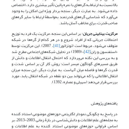
بالا نسبت به ارتباط به گره‌های با نمره پائین تأثیر بیشتری دارد، اختصاص
داده می‌شود. به عبارت دیگر، سنجه بردار ویژه این امکان را به وجود
می‌آورد که شناسایی گره‌های قدرتمند به‌واسطۀ ارتباط با سایر گره‌های
صاحب قدرت، برای مخاطب آسان باشد.
مرکزیت بینابینی جریان
: بر اساس این سنجه، مرکزیت یک فرد به توزیع
احتمالات جریانی که از افراد شروع و در هر کدام از گره‌ها در شبکه
متوقف می‌شود، مربوط است (توتزائور
[41]
، 2007). این مرکزیت توسط
«استفنسون و زلن
[42]
» (1989) در تحلیل شبکه‌های اجتماعی مطرح شد
و به بررسی این نکته می‌پردازد که احتمال انتقال اطلاعات و دانش از
طریق مسیرهای گوناگون میسر است؛ روش کار آن بر اساس شدت و
قدرت گره‌ها و فاصله میان آنهاست. به عبارت دیگر، این سنجه میزان
انتقال اطلاعاتی را که می‌تواند بین دو نقطه در شبکه انتقال یابد، مورد
بررسی قرار می‌دهد (سهیلی و عصاره، 1392).
یافته‌های پژوهش
در پاسخ به چگونگی نمودار لگاریتمی حوزه‌های موضوعی استناد کننده
به مجله‌های علم اطلاعات و دانش‌شناسی در بازۀ زمانی 2003-2013، بر
اساس فراوانی حوزه‌های موضوعی استناد کننده به علم اطلاعات و