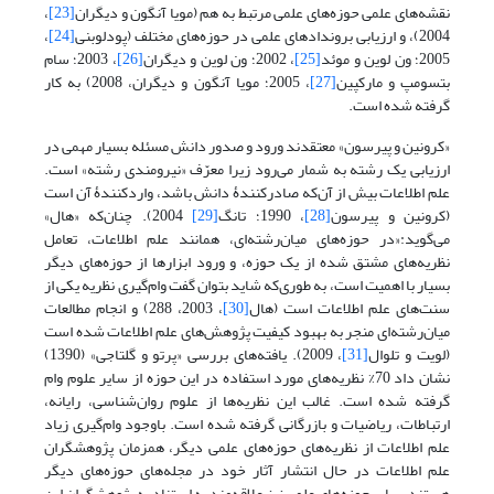
نقشه‌های علمی حوزه‌های علمی مرتبط به هم (مویا آنگون و دیگران
[23]
،
2004)، و ارزیابی بروندادهای علمی در حوزه‌های مختلف (پودلوبنی
[24]
،
2005؛ ون لوین و موئد
[25]
، 2002؛ ون لوین و دیگران
[26]
، 2003؛ سام
بتسومپ و مارکپین
[27]
، 2005؛ مویا آنگون و دیگران، 2008) به کار
گرفته شده است.
«کرونین و پیرسون» معتقدند ورود و صدور دانش مسئله بسیار مهمی در
ارزیابی یک رشته به شمار می‌رود زیرا معرّف «نیرومندی رشته» است.
علم اطلاعات بیش از آن‌که صادرکنندۀ دانش باشد، واردکنندۀ آن است
(کرونین و پیرسون
[28]
، 1990؛ تانگ
[29]
2004). چنان‌که «هال»
می‌گوید:«در حوزه‌های میان‌رشته‌ای، همانند علم اطلاعات، تعامل
نظریه‌های مشتق شده از یک حوزه، و ورود ابزارها از حوزه‌های دیگر
بسیار با اهمیت است، به طوری‌که شاید بتوان گفت وام‌گیری نظریه یکی از
سنت‌های علم اطلاعات است (هال
[30]
، 2003، 288) و انجام مطالعات
میان‌رشته‌ای منجر به بهبود کیفیت پژوهش‌های علم اطلاعات شده است
(لویت و تلوال
[31]
، 2009). یافته‌های بررسی «پرتو و گلتاجی» (1390)
نشان داد 70% نظریه‌های مورد استفاده در این حوزه از سایر علوم وام
گرفته شده است. غالب این نظریه‌ها از علوم روان‌شناسی، رایانه،
ارتباطات، ریاضیات و بازرگانی گرفته شده است. باوجود وام‌گیری زیاد
علم اطلاعات از نظریه‌های حوزه‌های علمی دیگر، همزمان پژوهشگران
علم اطلاعات در حال انتشار آثار خود در مجله‌های حوزه‌های دیگر
هستند. سایر حوزه‌های علمی نیز علاقه‌مند به استناد به پژوهشگران این