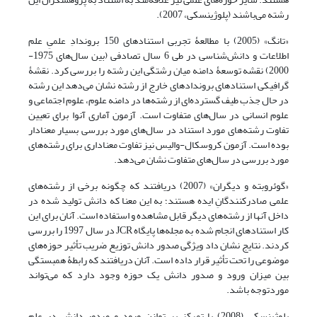
رشته می‌باشند (پلوژینسکی، 2007).
«تانگ» (2005) با مطالعۀ تجربی استنادهای 150 بروندادِ علمیِ علم
اطلاعات و دانش‌شناسی در طی 6 سال تصادفی (بین سال‌های 1975-
2000) نقشه توسعۀ دامنه میان رشتگی این رشته را بررسی کرد. نقشۀ
گرافیکی استنادهای بروندادهای خارج از رشته نشان می‌دهد این رشته
در حال جذب طیف گسترده‌ای از رشته‌ها در دامنه علوم، علوم اجتماعی و
علوم انسانی در سال‌های متفاوت است. آزمون آماری آنوا برای تعیین
تفاوت رشته‌های مورد استناد در سال‌های مورد بررسی بسیار معنا‌دار
بوده است. آزمون کروسکال-والیس نیز تفاوت معنا‌داری برای رشته‌های
مورد بررسی در سال‌های متفاوت نشان می‌دهد.
«گوئروبته و دیگران» (2007) دریافتند که چگونه برخی از رشته‌های
علمی صادرکنندگانِ ایده هستند؛ به این معنا که دانش تولید شده در
داخل آنها از رشته‌های دیگر قابل مشاهده و استفاده است. آنان برای این
کار استنادهای انجام شده به مجله‌ها پایگاه JCR در سال 1997 را بررسی
کردند. نتایج نشان داد ویژگی صدور دانش توزیع ضریب تأثیر حوزه‌های
موضوعی را تحت تأثیر قرار داده است. آنان دریافتند که رابطۀ همبستگی
بین میزان ورود و صدور دانش یک حوزه وجود دارد که می‌تواند
موردتوجه باشد.
پلوژینسکی (2008) با تمرکز بر توازن ورود و صدور دانش در علم