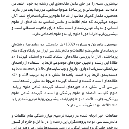
بیشترین سهم را در جای دادن مقاله‌های این رشته به خود اختصاص
داده‌اند. علوم انسانی و زیرشاخۀ علوم اجتماعی، در رتبۀ بعد قرار دارد.
همچنین، مقدار کمی از مطالب از شاخۀ علوم پزشکی استخراج شد. آنان
نتیجه می‌گیرند که علم اطلاعات و دانش‌شناسی نه شاخه‌ای از علوم
انسانی و نه یک میان‌رشته‌ای است بلکه دارای ماهیت مستقلی است و
بیشترین ارتباط را با حوزۀ علوم رایانه و علوم اجتماعی دارد.
«یوسفی، طاهریان و عصاره» (1392) طی پژوهشی به روابط میان‌رشته‌ای
بروندادهای علمیِ علم اطلاعات و دانش‌شناسی ایران در پایگاه وبگاه علم
پرداختند. آنان با بررسی مقاله‌های استناد کننده و استناد گیرندۀ 27
مقالۀ این رشته و تعیین حوزه‌های موضوعی آن‌ها با استفاده از راهنمای
بین‌المللی نشریات ادواری اولریخ و وب‌سایت‌های SJR و Journalseek به
دسته‌بندی آن‌ها پرداختند. یافته‌ها نشان داد به ترتیب 19% و 37%
مقاله‌های استناد کننده و استناد گیرنده مربوط به سایر رشته‌هاست.
بررسی آنان نشان داد حوزه‌های استناد گیرنده شامل علوم رایانه،
علوم-کلیات، اقتصاد و علوم پزشکی و استناد گیرنده شامل علوم
پزشکی، تجارت، اقتصاد، و علوم رایانه، بیشترین روابط میان‌رشته‌ای را با
علم اطلاعات و دانش‌شناسی دارند.
مطالعات اخیر انجام شده در زمینۀ ترسیم میان‌رشتگی علم اطلاعات و
دانش‌شناسی، توجه پژوهشگران این رشته را در داخل و خارج از کشور
به خود جلب کرده است. لیکن، بررسی پیشینه‌ها نشان می‌دهد در این