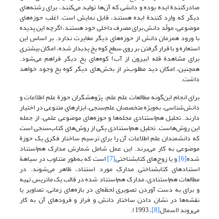
صادرکنندة ایده بوده و دانشی که آن‌ها تولید می‌کنند، برای رشته‌های
دیگر که وارد کنندة ایده هستند، قابل نمایش است. اغلب حوزه‌های
موضوعی، مولّد دانش برای مصرف داخلی خود هستند، اگرچه این پدیده
با ورود همزمان دانش از حوزه‌های دیگر مغایرت ندارد. بر اساس این
استعاره و با قرار گرفتن بر روی سطح کوه یخ پدیدار شده، امکان بیشتری
برای مشاهدة قله (بیرون از آب) کوه‌های یخ دیگر فراهم می‌شود.
همچنین، امکان دید مطلوب‌تر از بخش‌های دیگر کوه یخ وجود خواهد
داشت.
برای انجام این‌گونه مطالعات علمِ علم، پژوهشگران حوزة علم اطلاعات و
دانش‌شناسی، به‌ویژه متخصصان علم‌سنجی، ابزارهای متنوعی در اختیار
دارند. تحلیل هم‌استنادی مجله‌ها و حوزه‌های موضوعی علمی، از جمله
این روش‌هاست. تحلیل هم‌استنادی یکی از روش‌های کتاب‌سنجی است
که دانشمندان علم اطلاعات آن را برای ترسیم ساختار فکری یک حوزة
موضوعی به کار می‌برند. این عمل شامل شمارش مدارک هم‌استناد
شده
[6]
و یا زوج‌های کتابشناختی
[7]
است که به‌طور متناوب در سیاهة
استنادهای کتابشناختیِ مدارکِ مورد استناد، ظاهر می‌شوند. در
مطالعات هم‌استنادی، مدارک هم‌استناد شده در قالب یک ماتریس تهیه
و برای به دست آوردن تصویری لحظه‌ای در بازه‌های زمانی، تصاویر یا
نقشه‌ها در نشان دادن ساختار دانش و فراز و فرودهای آن به کار
می‌روند (اسمال
[8]
، 1993).