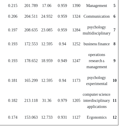
0.215
201.789
17.06
0.959
1390
Management
5
0.206
204.511
24.932
0.959
1324
Communication
6
psychology,
0.197
208.635
23.085
0.959
1284
7
multidisciplinary
0.193
172.553
12.595
0.94
1252
business, finance
8
operations
0.193
178.652
18.959
0.949
1247
research &
9
management
psychology,
0.181
165.299
12.595
0.94
1173
10
experimental
computer science,
0.182
213.118
31.36
0.979
1205
interdisciplinary
11
applications
0.174
153.063
12.733
0.931
1127
Ergonomics
12