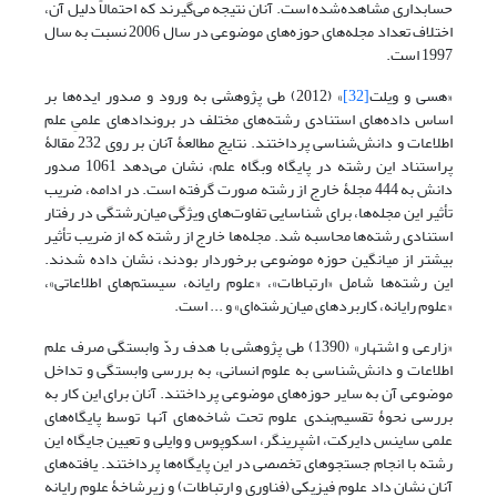
حسابداری مشاهده‌شده است. آنان نتیجه‌ می‌گیرند که احتمالاً دلیل آن،
اختلاف تعداد مجله‌های حوزه‌های موضوعی در سال 2006 نسبت به سال
1997 است.
«هسی و ویلت
[32]
» (2012) طی پژوهشی به ورود و صدور ایده‌ها بر
اساس داده‌های استنادی رشته‌های مختلف در بروندادهای علمیِ علم
اطلاعات و دانش‌شناسی پرداختند. نتایج مطالعۀ آنان بر روی 232 مقالۀ
پراستناد این رشته در پایگاه وبگاه علم، نشان می‌دهد 1061 صدور
دانش به 444 مجلۀ خارج از رشته صورت گرفته است. در ادامه، ضریب
تأثیر این مجله‌ها، برای شناسایی تفاوت‌های ویژگی میان‌رشتگی در رفتار
استنادی رشته‌ها محاسبه شد. مجله‌ها خارج از رشته که از ضریب تأثیر
بیشتر از میانگین حوزه موضوعی برخوردار بودند، نشان داده شدند.
این رشته‌ها شامل «ارتباطات»، «علوم رایانه، سیستم‌های اطلاعاتی»،
«علوم رایانه، کاربردهای میان‌رشته‌ای» و ... است.
«زارعی و اشتهار» (1390) طی پژوهشی با هدف ردّ وابستگی صرف علم
اطلاعات و دانش‌شناسی به علوم انسانی، به بررسی وابستگی و تداخل
موضوعی آن به سایر حوزه‌های موضوعی پرداختند. آنان برای این کار به
بررسی نحوۀ تقسیم‌بندی علوم تحت شاخه‌های آنها توسط پایگاه‌های
علمی ساینس دایرکت، اشپرینگر، اسکوپوس و وایلی و تعیین جایگاه این
رشته با انجام جستجوهای تخصصی در این پایگاه‌ها پرداختند. یافته‌های
آنان نشان داد علوم فیزیکی (فناوری و ارتباطات) و زیرشاخۀ علوم رایانه