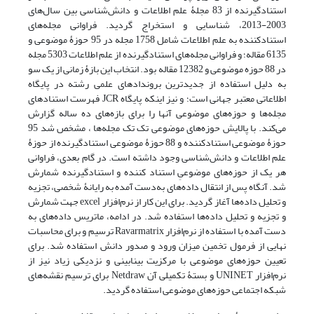
استنادگیرنده از 83 مجلۀ علم اطلاعات و دانش‌شناسی بین سال‌های
2003-2013، شناسایی و استخراج گردید. فراوانی مجله‌های
استنادکننده به علم اطلاعات شامل 1758 مجله در 95 حوزۀ موضوعی و
6135 مقاله؛ و فراوانی مجله‌های استنادگیرنده از علم اطلاعات 5303 مجله
در 88 حوزه موضوعی و 12382 مقاله بود. انتخاب این بازۀ زمانی از یک سو
به دلیل استفاده از جدیدترین بروندادهای علمی رشته در پایگاه
اطلاعاتی معتبر جهانی است؛ و نیز اینکه پایگاه JCR فهرست استنادهای
مجله‌ها و حوزه‌های موضوعی آنها را برای بازه‌های ده ساله گزارش
می‌کند. با پالایش حوزه‌های موضوعی تک تک مجله‌ها ، مشخص شد 95
حوزۀ موضوعی استنادکننده و 88 حوزۀ موضوعی استنادگیرنده از حوزۀ
علم اطلاعات و دانش‌شناسی وجود داشته است. در گام بعدی، فراوانی
هر یک از حوزه‌های موضوعیِ استناد کننده و استنادگیرنده شمارش
شد. آنگاه پس از انتقال داده‌های به‌دست آمده به رایانۀ شخصی، تجزیه
و تحلیل داده‌ها آغاز گردید. برای این کار از نرم‌افزار excel جهت شمارش
و تجزیه و تحلیل داده‌ها استفاده شد. در ادامه، ماتریس داده‌های به
دست آمده با استفاده از نرم‌افزار Ravarmatrix ترسیم و برای محاسبات
نهایی از فرمول تخمین میزان ورود و صدور دانش استفاده شد. برای
تعیین حوزه‌های موضوعی با مرکزیت بینابینی و نزدیکی زیاد نیز از
نرم‌افزار UNINET و بستۀ تکمیلی آن Netdraw برای ترسیم نقشه‌های
شبکه اجتماعی حوزه‌های موضوعی استفاده گردید.