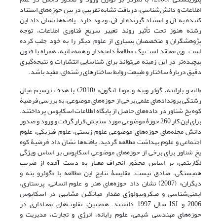
اطلاعات و دانش‌شناسی، دریافت تشابه تقریبی در بین حوزه‌های استناد
کننده به آن و استناد گیرنده از آن، وجود دارد. یافته‌ها نشان داد این
رشته هنوز تحت تأثیر روند تغییر سریع فناوری اطلاعات، توجه
پژوهشگران و متخصصان بسیاری از علوم دیگر را به خود جلب کرده
است. وی معتقد است یک مطالعۀ دامنه‌دار و همه‌جانبه، همراه با فنون
پیچیده‌تر در این زمینه می‌تواند برای شناسایی انتشارات و نتیجه‌گیری
دقیق دربارۀ ساختار و طبیعت روابط ساختارهای رشته‌ای، مفید باشد.
«لانچو بارانته، گوئر وبته و مونا آنگون» (2010) با هدف ترسیم میان
رشتگی بروندادهای علمی برخی از حوزه‌های موضوعی، به بررسی فرضیۀ
کوه یخ شناور در داده‌های حاصل از پایگاه اطلاعات اسکاپوس پرداختند.
برای این کار 260 حوزۀ موضوعی مورد سنجش قرار گرفت و ورود و صدور
دانش مجله‌های حوزه‌های موضوعی علوم زیستی، علوم فیزیکی، علوم
اجتماعی و علوم بهداشت مطالعه گردید. یافته‌ها نشان داد فرضیۀ کوه
یخ شناور برای برخی از حوزه‌های موضوعی اسکاپوس بر اساس ویژگی
لگاریتمی، بر اساس مجذور انحراف معیار به دست آمده از ضریب
همبستگی، صادق نیست. مقایسۀ نتایج این مطالعه با «گوئرو بته و
دیگران» (2007) نشان داد حوزه‌های هنر و علوم انسانی، پرستاری،
ایمنی‌شناسی و میکروبیولوژی مقدار میانگین مشابهی در اسکاپوس
2006 و ISI سال 1997 داشتند. همچنین، تفاوت‌های معناداری در
حوزه‌های مهندسی شیمی، علوم رایانه، انرژی و تجارت، مدیریت و