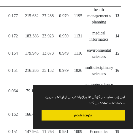
health
0.177
215.632
27.288
0.979
1195
management &
13
planning
medical
0.172
183.386
23.923
0.959
1131
14
informatics
environmental
0.164
179.946
13.873
0.949
1116
15
sciences
multidisciplinary
0.151
216.286
35.132
0.979
1026
16
sciences
computer science,
0.064
79.102
7.722
0.879
453
hardware &
17
این وب سایت از کوکی ها برای اطمینان از ارائه بهترین
architecture
خدمات استفاده می کند.
computer science,
0.162
166.689
15.797
0.94
1082
software
18
متوجه شدم
engineering
0.151
147.964
11.763
0.931
1009
Economics
19