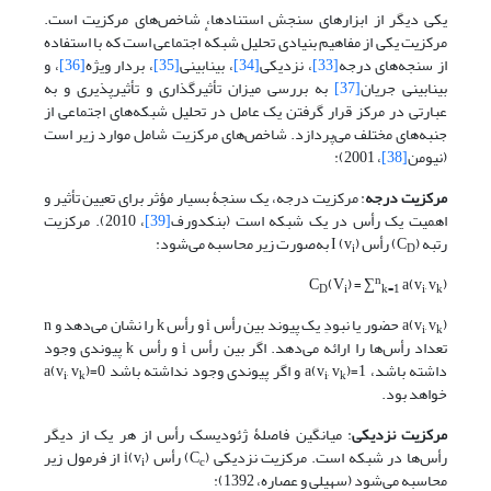
یکی دیگر از ابزارهای سنجش استنادها، شاخص‌های مرکزیت است.
مرکزیت یکی از مفاهیم بنیادی تحلیل شبکهٔ اجتماعی است که با استفاده
از سنجه‌های درجه
[33]
، نزدیکی
[34]
، بینابینی
[35]
، بردار ویژه
[36]
، و
بینابینی جریان
[37]
به بررسی میزان تأثیرگذاری و تأثیرپذیری و به
عبارتی در مرکز قرار گرفتن یک عامل در تحلیل شبکه‌های اجتماعی از
جنبه‌های مختلف می‌پردازد. شاخص‌های مرکزیت شامل موارد زیر است
(نیومن
[38]
، 2001):
مرکزیت درجه
: مرکزیت درجه، یک سنجۀ بسیار مؤثر برای تعیین تأثیر و
اهمیت یک رأس در یک شبکه است (بنکدورف
[39]
، 2010). مرکزیت
رتبه (C
) رأس I (v
) به‌صورت زیر محاسبه می‌شود:
i
D
n
C
(V
) = ∑
a(v
, v
)
D
i
k=1
i
k
, v
a(v
) حضور یا نبودِ یک پیوند بین رأس i و رأس k را نشان می‌دهد و n
i
k
تعداد رأس‌ها را ارائه می‌دهد. اگر بین رأس i و رأس k پیوندی وجود
داشته باشد، 1=a(v
) و اگر پیوندی وجود نداشته باشد 0=a(v
, v
)
, v
i
k
i
k
خواهد بود.
مرکزیت نزدیکی
: میانگین فاصلۀ ژئودیسک رأس از هر یک از دیگر
رأس‌ها در شبکه است. مرکزیت نزدیکی (C
) رأس i(v
) از فرمول زیر
i
c
محاسبه می‌شود (سهیلی و عصاره، 1392):