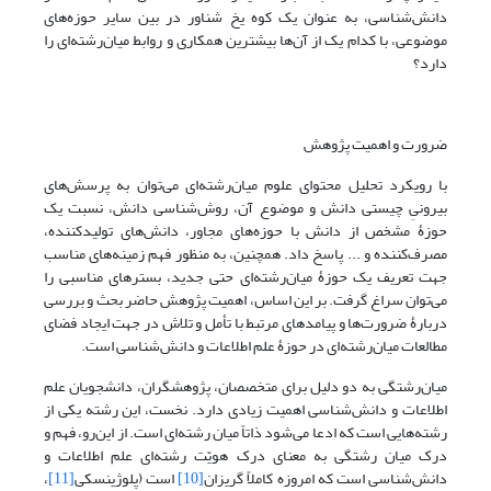
دانش‌شناسی، به عنوان یک کوه یخ شناور در بین سایر حوزه‌های
موضوعی، با کدام یک از آن‌ها بیشترین همکاری و روابط میان‌رشته‌ای را
دارد؟
ضرورت و اهمیت پژوهش
با رویکرد تحلیل محتوای علوم میان‌رشته‌ای می‌توان به پرسش‌های
بیرونیِ چیستی دانش و موضوع آن، روش‌شناسی دانش، نسبت یک
حوزۀ مشخص از دانش با حوزه‌های مجاور، دانش‌های تولیدکننده،
مصرف‌کننده و ... پاسخ داد. همچنین، به منظور فهم زمینه‌های مناسب
جهت تعریف یک حوزۀ میان‌رشته‌ای حتی جدید، بسترهای مناسبی را
می‌توان سراغ گرفت. بر این اساس، اهمیت پژوهش حاضر بحث و بررسی
دربارۀ ضرورت‌ها و پیامدهای مرتبط با تأمل و تلاش در جهت ایجاد فضای
مطالعات میان‌رشته‌ای در حوزۀ علم اطلاعات و دانش‌شناسی است.
میان‌رشتگی به دو دلیل برای متخصصان، پژوهشگران، دانشجویان علم
اطلاعات و دانش‌شناسی اهمیت زیادی دارد. نخست، این رشته یکی از
رشته‌هایی است که ادعا می‌شود ذاتاً میان رشته‌ای است. از این‌رو، فهم و
درک میان رشتگی به معنای درک هویّت رشته‌ای علم اطلاعات و
دانش‌شناسی است که امروزه کاملاً گریزان
[10]
است (پلوژینسکی
[11]
،