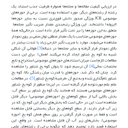
در ارزیابی کیفیت مقاله‌ها و مجله‌ها همواره ظرفیت جذب استناد یک
رشته از رشته‌های دیگر، مورد استفاده بوده است. برخی از حوزه‌های
موضوعی JCR ویژگی صدور دانش قوی‌تری نسبت به سایر حوزه‌ها
(ایزوله) داشته‌اند. این ویژگی رتبه‌بندی مقدار ضریب تأثیر مجله‌ها
متعلق به این حوزه‌ها را نیز تحت تأثیر قرار داده است. درحالی‌که همة
حوزه‌های موضوعی متناسب با یک مقدار منطقی توان منفی بر روی نمودار
مشاهده می‌شوند، موارد با ضریب تأثیر خارجی زیاد با شدت بیشتر در
بالای نمودار قرار گرفته و سایر مجله‌ها در دنبالة
[3]
طولانی آن شکلی
شبیه به کوه یخ شناور ایجاد کرده می‌کنند (همان). برای این دست
مطالعات لازم است میزان استنادهای حوزه‌های موضوعی استخراج و تابع
مختصات نمائی
[4]
آن ترسیم شود تا بتوان کوه یخ شناور را مشاهده
کرد. چنان که ذکر شد، حوزه‌های با قدرت میان رشتگی بالا، کوه یخ
شناور نام‌گذاری شده و به تبع آن «فرضیة کوه یخ شناور
[5]
» در مطالعات
علمِ علم موردتوجه قرار گرفته است. در این‌جا منظور از کوه یخ شناور
حوزه‌های موضوعی هستند که همانند یک کوه یخ شناور بر سطح آب،
بخشِ بالایی آنها از سطح کوه‌های یخ (حوزه‌های موضوعی) دیگر قابل
مشاهده است؛ این در حالی است که بخش‌های دیگر این کوه یخ، که در
زیر آب قرار دارند، از سطح کوه‌های یخ دیگر به‌سختی قابل مشاهده
است و فقط در صورت قرار گرفتن بر روی سطح همان کوه یخ (حوزه
موضوعی)، بخش‌های زیر آب آن قابل مشاهده است. در واقع، این
استعاره قصد دارد توضیح دهد که چگونه برخی از رشته‌های علمی