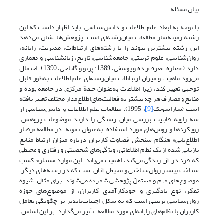
بیان مسئله
با توجه به ابعاد علم اطلاعات و دانش‌شناسی، باید اظهار داشت که این
رشته زمینه‌ساز مطالعات میان‌رشته‌ای است. پژوهش‌ها نشان می‌دهد
این رشته بیشترین پیوند را با رشته‌های ارتباطات، مدیریت، رایانه،
روان‌شناسی، علوم تربیتی، جامعه‌شناسی، تاریخ، زبانشناسی و معماری
دارد (عصاره، معرف‌زاده و یوسفی، 1389؛ پرتو و گلتاجی، 1390). احتمال
می‌رود ماهیت و میزان ارتباطات میان‌رشته‌ای علم اطلاعات به‌طور قابل
توجهی تغییر کند، زیرا اطلاعات به‌عنوان حلقة مرکزی در جامعه بوده و
منابع و مصارف هر چه بیشتر به فعالیت‌های اطلاع‌مدار مختلف تغییر یافته
است (ساراسویک
[9]
، 1995). مطالعات علم اطلاعات و دانش‌شناسی از
سه زاویه قابلیت بررسی میان رشتگی را دارند موضوعات پژوهش،
رویکردها و روش‌های مورد استفاده. به‌عنوان نمونه، در مطالعة «رفتار
اطلاع‌یابی» هنگام سنجش قضاوت کاربران دربارة میزان ارتباط منابع
بازیابی شده از یک نظام اطلاعاتی، ویژگی‌های شخصیتی و رفتاری و محیطی
که فرد در آن زندگی می‌کند، اهمیت می‌یابد. این موارد مستلزم کسب
شناخت بیشتر روان‌شناختی و محیطی آنان است که در رشته‌های دیگر،
موضوع‌های مهم و مستقلّ پژوهشی شمرده می‌شوند. برای مثال، شیوة
تفکر، نوع یادگیری و خودکارآمدی کاربران، از موضوع‌های حوزة
روان‌شناسی تربیتی است که به شکل اجتناب‌ناپذیر بر چگونگی تعامل
کاربران با نظام‌های رایانه‌ای مورد مطالعه، تأثیر می‌گذارد. بر این اساس،