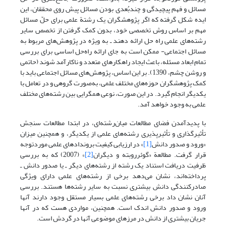
مسائل و فهم پیچیدگی و چندبُعدی بودن مسائل پیش روی محققان، این
ایده شکل گرفته که اگر پژوهشگران یک رشتة علمی برای حلّ مسائل
مهم بر اساس روش تخصصی خود، بدون کمک گرفتن از تخصص سایر
رشته‌های علمی راه حل ارائه دهند ­ـ به ویژه در پژوهش‌های مربوط به
مسائل اجتماعی- ممکن است به جای ارائه راه‌حل اساسی برای بررسی
تمام ابعاد مسئله، باعث ایجاد راهکارهای متعدد و ناکارآمد شوند (حاتمی
و روشن چشم، 1390). بر این اساس، پژوهش‌های مسائل اجتماعی باید با
کمک پژوهشگران حوزه‌های مختلف علمی، به‌صورت گروهی و در تعامل با
یکدیگر انجام گیرد. در این صورت، نوعی همگرایی بین رشته‌های مختلف
علمی به وجود خواهد آمد.
با پدیدآمدن فضای مطالعات میان‌رشته‌ای، در ابتدا مطالعات سنجش
تأثیرگذاری و تأثیرپذیری رشته‌های علمی از یکدیگر، و همچنین میزان
«ورود و صدور دانش
[1]
» در ارزیابی کیفیت بروندادهای علمی موردتوجه
قرار گرفت. مطالعة «گوئرروبته و دیگران
[2]
» (2007) که به بررسی
ظرفیت دریافت استناد یک رشته از رشته‌های دیگر ـ یا صدور دانش ـ
پرداخته‌اند، نشان می‌دهد برخی از رشته‌های علمی دارای ویژگی
صادرکنندگی دانش بیشتری نسبت به سایر رشته‌ها هستند. بررسی
آنان نشان داد برخی رشته‌های علمی بسیار مستقل وجود دارند آنها
ورود و صدور دانش اندک است. همچنین، مواردی هست که در آنها
جریان بیشتری از دانش در مرزهای موضوعی آنها در گردش است.