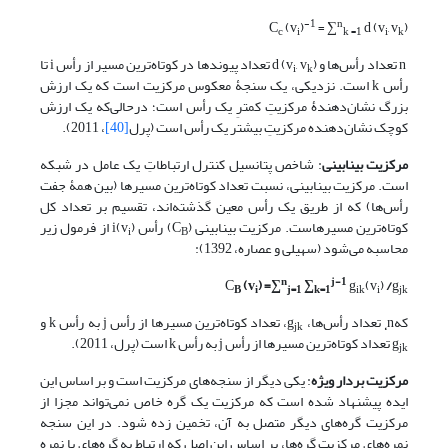
-1
n
C
(v
)
= ∑
d (v
, v
)
c
i
k =1
i
k
n تعداد رأس‌ها و d (v
, v
) تعداد پیوندها در کوتاه‌ترین مسیر از رأس i تا
i
k
رأس k است. نزدیکی، یک سنجۀ معکوس مرکزیت است که یک ارزش
بزرگ نشان‌دهندۀ مرکزیتِ کمترِ یک رأس است؛ درحالی‌که یک ارزش
کوچک نشان‌دهنده مرکزیتِ بیشتر یک رأس است (پرل
[40]
، 2011).
مرکزیت بینابینی
: شاخص پتانسیل کنترل ارتباطاتِ یک عامل در شبکه
است. مرکزیت بینابینی، نسبت تعداد کوتاه‌ترین مسیرها (بین همۀ جفت
رأس‌ها) که از طریق یک رأس معین گذشته‌اند، تقسیم بر تعداد کل
کوتاه‌ترین مسیرهاست. مرکزیت بینابینی (C
) رأس i(v
) از فرمول زیر
i
B
محاسبه می‌شود (سهیلی و عصاره، 1392):
n
j-1
C
(v
) =∑
∑
g
(v
)
/
g
B
i
j=1
k=1
ik
i
jk
کهn
تعداد رأس‌ها، g
، تعداد کوتاه‌ترین مسیرها از رأس j به رأس k و
jk
،
g
تعداد کوتاه‌ترین مسیرها از رأس j به رأس k است (پرل، 2011).
jk
مرکزیت بردار ویژه
: یکی دیگر از سنجه‌های مرکزیت است و بر اساس این
ایده پیشنهاد شده است که مرکزیت یک گره خاص نمی‌تواند مجزا از
مرکزیت گره‌های دیگر متصل به آن، تخمین زده شود. در این سنجه
نمره‌های مرکزیت گره‌ها، بر اساس این اصل که ارتباط به گره‌های با نمره