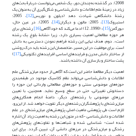
2008). در گذشته نه‌چندان دور، یک شخص می‌توانست دربارۀ بحث‌های
زیاد در زمینۀ علم اطلاعات و دانش‌شناسی و شکل‌گیری آن به‌عنوان یک
رشتۀ دانشگاهی شهادت دهد (دیلون و نوریس
[12]
، 2005؛
استبروک
[13]
، 2005؛ مالون و دیگران
[14]
، 2005). در عین حال،
«بورگمن
[15]
» (1990، 12) ادعا می‌کند که خودآگاهی
[16]
رشته‌ای برای
هر حوزهٔ مطالعاتی اهمیت بسیاری دارد، زیرا «نشانة بلوغ یک رشته
است». دوم، هدف نهایی این رشته فراهم نمودن دسترسی به دانش
است. برای موفقیت در این مسیر، متخصصان این رشته باید درک روشنی
از ساختار دانش مدرن و فرایندهای اساسی (فرایندهای تکتونیکی
[17]
)
پشت ساختار و بازسازی آن داشته باشند.
اهمیت دیگر مطالعة حاضر این است که آگاهی از حدود میان‌رشتگی علم
اطلاعات و دانش‌شناسی می‌تواند نظم کلاسیک موجود در طبقه‌بندی
حوزه‌های موضوعی سنتی و حوزه‌های مطالعاتی وارداتی این حوزه را
دستخوش تغییراتی، حتی در سطح وسیع نماید. همچنین، با تعیین
مرزهای موضوعی با رشته‌های دیگر، دامنۀ انجام همکاری‌های
میان‌رشته‌ای با پژوهشگران رشته‌های دیگر تقویت خواهد شد. از این‌رو،
لازم است طی پژوهشی ماهیت اصلیِ پژوهش‌های میان‌رشته‌ای در علم
اطلاعات و دانش‌شناسی -که در متون این رشته به اهمیت زیاد آن اشاره
شده است- شناسایی شده و شباهت‌ها و تفاوت‌های پژوهش‌های
رشتگی و میان‌رشتگی در مرزهای دانشی آن، تبیین گردد. برای این
منظور، در درجۀ اول باید به این نکته پرداخت که این نوع پدیده‌ها