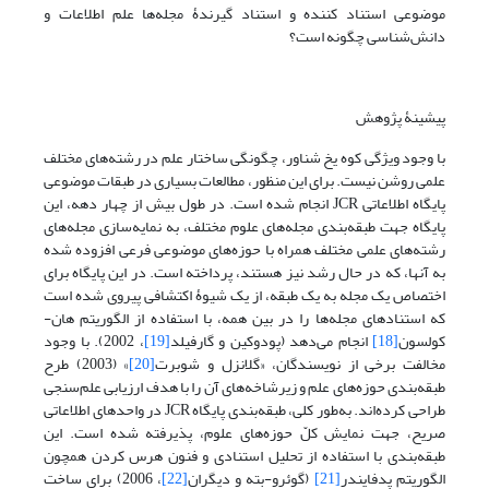
موضوعی استناد کننده و استناد گیرندۀ مجله‌ها علم اطلاعات و
دانش‌شناسی چگونه است؟
پیشینۀ پژوهش
با وجود ویژگی کوه یخ شناور، چگونگی ساختار علم در رشته‌های مختلف
علمی روشن نیست. برای این منظور، مطالعات بسیاری در طبقات موضوعی
پایگاه اطلاعاتی JCR انجام شده است. در طول بیش از چهار دهه، این
پایگاه جهت طبقه‌بندی مجله‌های علوم مختلف، به نمایه‌سازی مجله‌های
رشته‌های علمی مختلف همراه با حوزه‌های موضوعی فرعی افزوده شده
به آنها، که در حال رشد نیز هستند، پرداخته است. در این پایگاه برای
اختصاص یک مجله به یک طبقه، از یک شیوۀ اکتشافی پیروی شده است
که استنادهای مجله‌ها را در بین همه، با استفاده از الگوریتم هان-
کولسون
[18]
انجام می‌دهد (پودوکین و گارفیلد
[19]
، 2002). با وجود
مخالفت برخی از نویسندگان، «گلانزل و شوبرت
[20]
» (2003) طرح
طبقه‌بندی حوزه‌های علم و زیرشاخه‌های آن را با هدف ارزیابی علم‌سنجی
طراحی کرده‌اند. به‌طور کلی، طبقه‌بندی پایگاه JCR در واحدهای اطلاعاتی
صریح، جهت نمایش کلّ حوزه‌های علوم، پذیرفته شده است. این
طبقه‌بندی با استفاده از تحلیل استنادی و فنون هرس کردن همچون
الگوریتم پدفایندر
[21]
(گوئرو-بته و دیگران
[22]
، 2006) برای ساخت