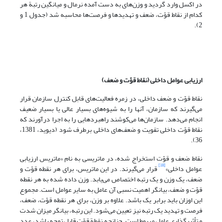
در اکسل وارد گردید و وزن‌های به دست آمده نرمال و میانگین رتبة هر
کدام از نقاط قوّت، ضعف و تهدیدها و فرصت‌ها محاسبه شد (جدول 1 و
2).
ارزیابی عوامل داخلی (نقاط قوّت و ضعف)
نقاط قوّت و ضعف داخلی، در زمره فعالیت‌های قابل کنترل سازمان قرار
می‌‌گیرند که سازمان، آنها را به شیوه‌های بسیار عالی یا بسیار ضعیف
انجام می‌دهد. سازمان‌ها می‌کوشند راهبردهایی را به اجرا درآورند که
نقاط قوّت داخلی تقویت و ضعف‌های داخلی برطرف شود (دیوید، 1381،
36).
نقاط ضعف و قوّت استخراج شده، در ماتریسی به نام «ماتریس ارزیابی
[18]
عوامل داخلی»
قرار می‌گیرند. در این ماتریس، برای هر نقطه قوّت و
ضعف، یک وزن و یک رتبه اختصاص می‌یابد. وزن داده شده به هر نقطه
قوّت و ضعف، بیانگر اهمیت نسبی آن عامل به سایر عوامل است. مجموع
این اوزان باید برابر یک باشد. علاوه بر وزن، برای هر نقطه قوّت، ضعف،
فرصت و تهدید یک رتبه نیز تعیین می‌شود. این رتبه، بیانگر میزان شدت
و تأثیرگذاری عامل مربوط است. چنانچه نقطة قوّت قابل توجه باشد، عدد