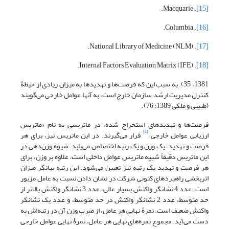
. Macquarie.
[15]
. Columbia.
[16]
. National Library of Medicine (NLM).
[17]
. Internal Factors Evaluation Matrix (IFE).
[18]
1381، 35). به سبب این که فرصت‌ها و تهدیدها به میزان زیادی از حیطۀ
کنترل مدیریت ارشد سازمان خارج است، به آنها عوامل خارجی می‌گویند
(طبیبی و ملکی 1389: 76).
فرصت‌ها و تهدیدهای استخراج شده، در ماتریسی به نام «ماتریس
[1]
ارزیابی عوامل خارجی»
قرار می‌گیرند. در این ماتریس نیز، برای هر
فرصت و تهدید، یک وزن و یک رتبه اختصاص می‌یابد. شیوه وزن‌دهی در
این ماتریس دقیقاً شبیه ماتریس عوامل داخلی است. علاوه بر وزن، برای
هر فرصت و تهدید یک رتبه نیز تعیین می‌شود. این رتبه بیانگر میزان
اثربخشی راهبردهای کنونی شرکت در نشان دادن نسبت به عامل مزبور
است. عدد 4 نشانگر واکنش بسیار عالی، عدد 3 نشانگر واکنش بالاتر از
حد متوسط، عدد 2 نشانگر واکنش در حد متوسط، و عدد یک نشانگر
واکنش ضعیف است. نمرۀ نهایی هر عامل، از ضرب وزن آن در رتبه‌اش به
دست می‌آید. مجموع نمره‌های نهایی هر عامل، نمرۀ نهایی عوامل خارجی