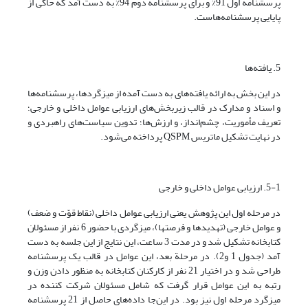
پرسشنامة اول 91% و برای پرسشنامه دوم 94% به‌ دست آمد که حاکی از
پایایی پرسشنامه‌هاست.
5. یافته‌ها
در این بخش به ارائه یافته‌های به دست آمده از میزگردها، پرسشنامه‌ها
و اسناد و مدارک در قالب زیربخش‌های ارزیابی عوامل داخلی و خارجی؛
تعریف مأموریت، چشم‌انداز، و ارزش‌ها؛ تدوین سیاست‌های راهبردی و
در نهایت تشکیل ماتریس QSPM پرداخته می‌شود.
5-1. ارزیابی عوامل داخلی و خارجی
در مرحله اول این پژوهش یعنی ارزیابی عوامل داخلی (نقاط قوّت و ضعف)
و عوامل خارجی (تهدیدها و فرصتها)، میزگردی با حضور 6 نفر از مسئولان
کتابخانه تشکیل شد و در مدت 3 ساعت، این نتایج از این جلسه به دست
آمد (جدول 1 و2). در مرحلة بعد، این عوامل در قالب یک پرسشنامه
طراحی شد و در اختیار 21 نفر از کارکنان کتابخانه به منظور دادن وزن و
رتبه به این عوامل قرار گرفت که شامل مسئولان شرکت کننده در
میزگرد مرحله اول نیز بود. در این‌جا داده‌های حاصل از 21 پرسشنامه