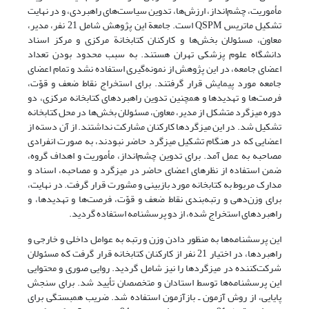
مأموریت، چشم‌انداز، ارزش‌ها، تدوین سیاست‌های راهبردی، و در نهایت
تشکیل ماتریس QSPM است. جامعة این پژوهش شامل 21 نفر، مدیر،
معاون، مسئولان بخش‌ها و کارکنان کتابخانة مرکزی و مرکز اسناد
دانشگاه علوم پزشکی تهران هستند. به سبب محدود بودن تعداد
اعضای جامعه، در این پژوهش از نمونه‌گیری استفاده نشد و تمام اعضای
جامعه مورد پیمایش قرار گرفتند. برای استخراج نقاط ضعف و قوّت،
فرصت‌ها و تهدیدها و همچنین تدوین راهبردهای کتابخانه مرکزی، دو
دوره میزگرد متشکل از مدیر، معاون، مسئولان بخش‌ها در محل کتابخانه
تشکیل شد. در این میزگردها کارکنان مشارکت نداشتند. از آن دسته از
اعضایی که در هنگام تشکیل میزگرد حاضر نبودند، به صورت انفرادی
مصاحبه به عمل آمد. برای تدوین چشم‌انداز، مأموریت و اهداف گروه،
ضمن استفاده از نظرهای اعضای حاضر در میزگرد و مصاحبه، اسناد و
مدارک مربوط به کتابخانه مورد بازبینی و مشورت قرار گرفت. در نهایت،
برای وزن‌دهی و رتبه‌بندی نقاط ضعف و قوّت، فرصت‌ها و تهدیدها، و
راهبردهای استخراج شده، از دو پرسشنامه استفاده گردید.
این پرسشنامه‌ها به منظور دادن وزن و رتبه به عوامل داخلی و خارجی و
راهبردها، در اختیار 21 نفر از کارکنان کتابخانه قرار گرفت که مسئولان
شرکت‌کننده در میزگردها را نیز شامل گردید. روایی صوری و محتوایی
این پرسشنامه‌ها توسط استادان و متخصصان تأیید شد. برای سنجش
پایایی، از روش آزمون ـ بازآزمون استفاده شد. ضریب همبستگی برای