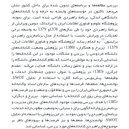
بررسی مطالعه‌ها و برنامه‌های تدوین شده برای داخل کشور نشان
می‌دهد تاکنون در مؤسسه‌های وابسته به حرفه و یا کتابخانه‌های
دانشگاهی اندکی، برنامة راهبردی طراحی شده است. برای نمونه،
پژوهشگاه علوم و فناوری اطلاعات ایران یا ایرانداک، دومین ویرایش از
برنامة راهبردی خود را طی سال‌های 1378و 1379 به واسطه برخی
تعدیلات در ویرایش نخست، با استفاده از مدل برنامه‌ریزی راهبردی
[5]
برایسون
به انجام رساند (پژوهشگاه علوم و فناوری اطلاعات ایران،
1379). «پریرخ و همکاران» (1380) در پژوهشی وضعیت کتابخانه‌های
دانشگاه فردوسی را بررسی و مشکلات موجود در این کتابخانه‌ها را
شناسایی کردند و به عواملی پرداختند که نظام کتابخانه‌های دانشگاه را
در ارائه خدمات بهتر و تحقق رسالت دانشگاه، هدایت می‌کند. «مقدم
چرکری» (1383) در پژوهشی با عنوان «تدوین چشم‌انداز خدمات و
وظیفه‌ها: پیش‌نویس برنامه کلان» با استفاده از تحلیل SWOT،
توانمندی‌ها، ضعف‌ها، فرصت‌ها و تهدیدهای سازمان اسناد وکتابخانه
ملی جمهوری اسلامی ایران را بررسی و نقاط قوّت و ضعف و نیز فرصت‌ها و
تهدیدهای پیش روی این کتابخانه را شناسایی نمود. «پریرخ و دیگران»
(1385) با هدف بررسی وضعیت موجود کتابخانه‌های سازمان مدیریت و
برنامه‌ریزی و ارائه الگویی برای دستیابی به وضعیت مطلوب ارائه خدمات،
برنامه‌ای راهبردی را تدوین نمودند. در این پژوهش، با استفاده از تحلیل
SWOT، توانمندی‌ها، ضعف‌ها و نیز فرصت‌ها و بهبودهای ناظر بر
موضوع‌های راهبردی کتابخانه‌های مورد بررسی، شناسایی شد.