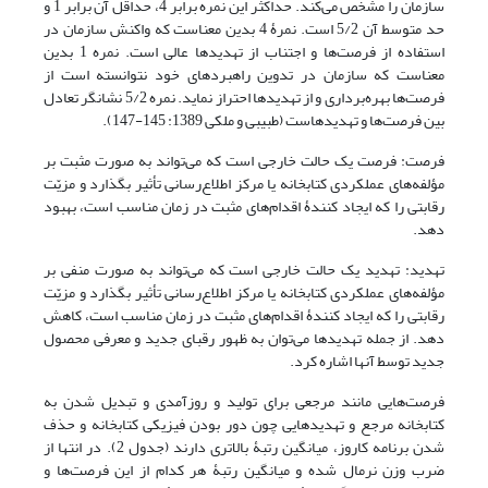
سازمان را مشخص می‌کند. حداکثر این نمره برابر 4، حداقل آن برابر 1 و
حد متوسط آن 5/2 است. نمرۀ 4 بدین معناست که واکنش سازمان در
استفاده از فرصت‌ها و اجتناب از تهدیدها عالی است. نمره 1 بدین
معناست که سازمان در تدوین راهبردهای خود نتوانسته است از
فرصت‌ها بهره‌برداری و از تهدیدها احتراز نماید. نمره 5/2 نشانگر تعادل
بین فرصت‌ها و تهدیدهاست (طبیبی و ملکی 1389: 145-147).
فرصت: فرصت یک حالت خارجی است که می‌تواند به صورت مثبت بر
مؤلفه‌های عملکردی کتابخانه یا مرکز اطلاع‌رسانی تأثیر بگذارد و مزیّت
رقابتی را که ایجاد کنندۀ اقدام‌های مثبت در زمان مناسب است، بهبود
دهد.
تهدید: تهدید یک حالت خارجی است که می‌تواند به صورت منفی بر
مؤلفه‌های عملکردی کتابخانه یا مرکز اطلاع‌رسانی تأثیر بگذارد و مزیّت
رقابتی را که ایجاد کنندۀ اقدام‌های مثبت در زمان مناسب است، کاهش
دهد. از جمله تهدیدها می‌توان به ظهور رقبای جدید و معرفی محصول
جدید توسط آنها اشاره کرد.
فرصت‌هایی مانند مرجعی برای تولید و روزآمدی و تبدیل شدن به
کتابخانه مرجع و تهدیدهایی چون دور بودن فیزیکی کتابخانه و حذف
شدن برنامه کاروز، میانگین رتبۀ بالاتری دارند (جدول 2). در انتها از
ضرب وزن نرمال شده و میانگین رتبۀ هر کدام از این فرصت‌ها و