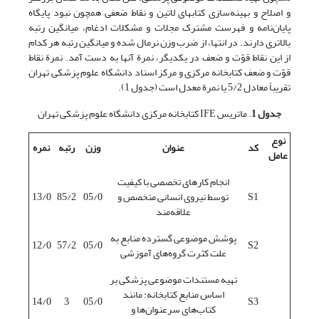
و اصلاح و بهینه‌سازی کتابهای لاتین و نقاط ضعفی همچون نبود پایگاه
پایان‌نامه و فهرست مشترک مجلات و مشکلات ادغام، میانگین رتبه
بالاتری دارند. در انتها، از ضرب وزن نرمال شده و میانگین رتبه هر کدام
از این نقاط قوّت و ضعف در یکدیگر، نمرة آنها به دست آمد. نمرة نقاط
قوّت و ضعف کتابخانه مرکزی و مرکز اسناد دانشگاه علوم پزشکی تهران
تقریباً معادل 5/2 یا نمرة معدل است (جدول 1).
جدول 1
. ماتریس IFE کتابخانه مرکزی دانشگاه علوم پزشکی تهران
نوع
کد
عنوان
وزن
رتبه
نمره
عامل
انجام کارهای تخصصی با کیفیت
S1
توسط نیروی انسانی متخصص و
05/0
85/2
13/0
علاقه‌مند
پوشش موضوعی گسترده منابع به
12/0
57/2
05/0
S2
علت کثرت گروه‌های آموزشی
تهیه مستندات موضوعی پزشکی بر
اساس منابع کتابخانه؛ مانند
14/0
3
05/0
S3
کتاب‌های سرعنوان‌ها و