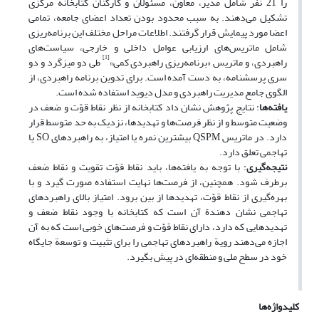
را 21 نفر شامل مدیر، معاون، مسئولان و کارکنان کتابخانه مرکزی
تشکیل می‌دهند. به سبب محدود بودن تعداد اعضای جامعه، تمامی
اعضا مورد پیمایش قرار گرفتند. اطلاعات مراحل مختلف این برنامه‌ریزی
شامل ماتریس‌های ارزیابی عوامل داخلی و خارجی، سیاست‌های
[1]
راهبردی، و ماتریس «برنامه‌ریزی راهبردی کمی»
طی دو میزگرد و دو
سری پرسشنامه، به دست آمده است. برای تدوین برنامه راهبردی، از
الگوی جامع مدیریت راهبردی و مدل دیوید استفاده شده است.
یافته‌ها
: نتایج پژوهش نشان داد کتابخانه از نظر نقاط قوّت و ضعف در
وضعیت متوسط و از نظر فرصت‌ها و تهدیدها، نزدیک به حد متوسط قرار
دارد. در ماتریس QSPM بیشترین نمره یا امتیاز، به راهبردهای SO یا
تهاجمی تعلق دارد.
نتیجه‌گیری
: با توجه به یافته‌ها، باید نقاط قوّت تقویت و نقاط ضعف
برطرف شود. همچنین، از فرصت‌ها نهایت استفاده صورت گیرد و با
بهره‌گیری از نقاط قوّت، تهدیدها از بین برود. امتیاز بالای راهبردهای
تهاجمی نشان دهندة آن است که کتابخانه با وجود نقاط ضعف و
تهدیدهایی که دارد، دارای نقاط قوّت و فرصت‌های خوبی است که به آن
اجازه می‌دهند رویة راهبردهای تهاجمی را برای تثبیت و توسعة جایگاه
خود در سطح ملی و منطقه‌ای در پیش بگیرد.
کلیدواژه‌ها