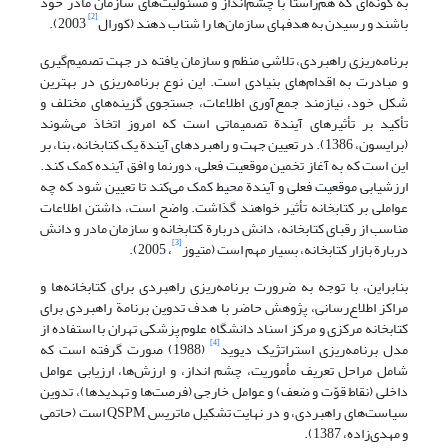
به گونه‌ای که هم‌راستا با چشم‌انداز و مسئولیت‌های سازمان مادر خود
[2]
باشند و رسیدن به هدفهای سازمان‌ها را شتاب دهند (کورال
2003).
برنامه‌ریزی راهبردی، تلاشی منظم و سازمان یافته در جهت تصمیم‌گیری
و مبادرت به اقدام‌های بنیادی است. این نوع برنامه‌ریزی در بهترین
شکل خود، نیازمند جمع‌آوری اطلاعات، جستجوی گزینه‌های مختلف و
تأکید بر تأثیرهای آیندة تصمیماتی است که امروز اتخاذ می‌شوند
(برایسون، 1386). در تعیین جهت و راهبردهای آیندة یک کتابخانه، بنا، بر
این است که به آغاز تخمین موقعیت فعلی، دورنما و افق آینده کمک کند.
ارزشیابی موقعیت فعلی و آیندة محیط کمک می‌کند تا تعیین شود که چه
عواملی بر کتابخانه تأثیر خواهند گذاشت. واضح است، داشتن اطلاعات
مناسب از رقبای کتابخانه، دانش دربارة کتابخانه و سازمان مادر و دانش
[3]
دربارة بازار کتابخانه، بسیار مهم است (متیوز
، 2005).
بنابراین، با توجه به ضرورت برنامه‌ریزی راهبردی برای کتابخانه‌ها و
مراکز اطلاع‌رسانی، پژوهش حاضر با هدف تدوین برنامة‌ راهبردی برای
کتابخانه مرکزی و مرکز اسناد دانشگاه علوم پزشکی تهران با استفاده از
[4]
مدل برنامه‌ریزی استراتژیک دیوید
(1988) صورت گرفته است که
شامل مراحل تعریف مأموریت، چشم انداز، و ارزش‌ها، ارزیابی عوامل
داخلی (نقاط قوّت و ضعف) و عوامل خارجی (فرصت‌ها و تهدیدها)، تدوین
سیاست‌های راهبردی، و در نهایت تشکیل ماتریس QSPM است (حاتمی
و مهدی‌زاده، 1387).