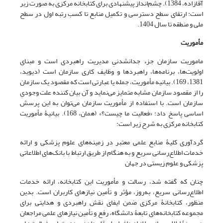
آقازاده، 1384). چشم‌انداز پیشنهادی برای کتابخانه مرکزی به صورت زیر
است: ارتقای سطح دسترسی و تکمیل منابع تا کسب رتبه اول در سطح
ملی و منطقه تا سال 1404.
مأموریت
ماموریت سازمان جزء جدانشدنیِ مدیریت راهبردی است و مبنای
اولویت‌ها، برنامه‌ها، راهبردها و وظایف کاری سازمان است (دیوید،
1381، 169). بیانیه مأموریت، جمله یا عبارتی است که مقصود یک سازمان
را از مقصود سازمان مشابه متمایز می‌نماید و آن بیان کننده علت وجودیِ
سازمان است. با استفاده از مأموریت سازمان می‌توان به این پرسش
اساسی پاسخ داد: «فعالیت ما چیست؟» (همان، 168). بیانیۀ مأموریت
کتابخانه مرکزی به شرح زیر است:
گردآوری کلیۀ منابع علمی معتبر در زمینه‌های علوم پزشکی و ارائه
خدمات اطلاع‌رسانی سریع و به هنگام از طریق ارتباط با بانک‌های اطلاعاتی
پزشکی و علوم زیستی در جهان
چنان که گفته شد، رسالت و مأموریت این کتابخانه، ارائه خدمات
اطلاع‌رسانی سریع، به‌روز، مؤثر و تأمین نیازهای ‌کاربران است. بدین
منظور، کتابخانۀ مرکزی ضمن ایفای نقش راهبردی و هدایتی برای
مجموعه کتابخانه‌های تابعۀ دانشگاه، رفع و تأمین نیازهای علمی مراجعان