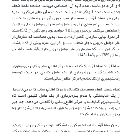
4 و اگر عادی باشد، عدد 3 به آن اختصاص می‌یابد. چنانچه نقطة ضعف
جدی باشد، عدد 1 و اگر عادی باشد، عدد 2 به آن تعلق می ‌گیرد. نمرة
نهایی هر نقطه قوّت و ضعف، از ضرب وزن آن در رتبه‌اش به دست
می‌آید. مجموع نمره‌های نهایی هر عامل، نمرة نهایی عوامل داخلی سازمان
را مشخص می‌کند. این نمره بین 1 تا 4 خواهد بود و میانگین آن 5/2 است.
اگر نمرة نهایی سازمان، کمتر از5/2 باشد، بدین معناست که سازمان از
نظر عوامل درونی دچار ضعف است و اگر این نمره بیش از 5/2 باشد،
بیانگر این است که سازمان از نظر عوامل درونی دارای قوّت است (طبیبی
و ملکی 1389، ص 143-145)
نقطة قوّت: نقطه قوّت یک کتابخانه یا مرکز اطلاع‌رسانی، کاربردی موفق از
یک شایستگی یا بهره‌برداری از یک عامل کلیدی در جهت توسعة
رقابت‌پذیری آن کتابخانه یا مرکز اطلاع‌رسانی است.
نقطة ضعف: نقطه ضعف یک کتابخانه یا مرکز اطلاع‌رسانی کاربردی ناموفق
از یک شایستگی یا عدم بهره‌برداری از یک عامل کلیدی است که
رقابت‌پذیری کتابخانه یا مرکز اطلاع‌رسانی را کاهش می‌دهد. چه چیز
می‌تواند بهبود داده شود؟ چه چیز به طور نامناسبی انجام می‌شود؟ از چه
چیزی می‌توان اجتناب کرد؟
از بین نقاط قوّت کتابخانه مرکزی دانشگاه علوم پزشکی تهران، مواردی
همچون تهیة مستندات موضوعی پزشکی، نقل مکان به ساختمان بزرگتر