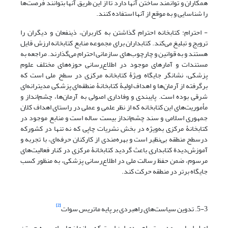
همکاران و توانمند ‌ساختن آنها دارد تا از این طریق آنها بتوانند فرصت‌ها
را شناسایی و به موقع از آنها استفاده کنند.
- احترام: کتابخانه احترام گذاشتن به کاربران، ذینفعان و دیگران را
ترویج و تبلیغ می‌کند. کتابداران برای مجموعه منابع کتابخانه ارزش قایل
هستند و به قوانین و چارچوب‌های سازمانی احترام می‌گذارند. مراجعه به
مستندات و آمارهای موجود در اطلاع‌رسانی حوزه‌های مختلف علوم
پزشکی، نشانگر جایگاه ویژۀ کتابخانه مرکزی در سطح ملی است که
برگرفته از آرمان‌ها و اهداف اولیۀ کتابخانۀ منطقه‌ای پزشکی مدیترانه‌ای
شرقی بوده است. پایبندی و وفاداری اصولی به آرمان‌ها، چشم‌انداز و
مأموریت‌های این کتابخانه که از نظر علمی و عملی در راستای اهداف کلان
جمهوری اسلامی و سند چشم‌انداز بیست ساله است و منابع موجود در
کتابخانۀ مرکزی به‌ویژه در بخش نشریات چاپی که نه تنها در کشورکه
درسطح منطقه بی‌نظیر است و بهره‌مندی از کارکنان حرفه‌ای، با تجربه و
آموزش‌دیدة کتابداری باعث گردید کتابخانۀ مرکزی در کنار فعالیت‌های
مرسوم، ضمن حفظ رسالت ملی در اطلاع‌رسانی پزشکی، به منظور کسب
جایگاه برتر در منطقه حرکت کند.
[2]
5-3. تدوین سیاست‌های راهبردی بر پایه ماتریس سوات
اصل اساسی مدیریت راهبردی این است که سازمان‌ها برای بهره جستن