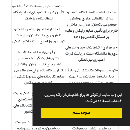
- منسجم کردن مستندات گذشته و
- ایجاد تفاهم نامه با کتابخانه‌ها و
تأمین شرایط لازم برای ایجاد پایگاه
مراکز اطلاعاتی (دارای پوشش
اصطلاحنامه پزشکی
موضوعی یکسان) فعال در داخل و
- ایجاد ارتباط با وزارت بهداشت و
خارج برای تأمین منابع رایگان و غلبه
تلاش برای جا انداختن مرجعیت
بر مشکل کاهش بودجه
تولید و روزآمدی مستندات پزشکی
- برقراری ارتباطات لازم با واحدهای
- برقراری ارتباط و تعاملات با
ذی‌ربط دانشگاه جهت دریافت کارت
کشورهای دیگر (به خصوص
اعتباری بین‌المللی
کشورهای فارسی‌زبان) و انتقال
- تهیه محصولات کتابشناختی (پایگاه
تجارب کتابخانه برای سازماندهی
پایان‌نامه‌ها، مجلات و ...) جهت
منابع کتابخانه‌های علوم پزشکی آن
معرفی بیشتر مجموعه و جذب
کشورها و بر عکس
مخاطب
- اهدای اصطلاحنامۀ پزشکی جهت
این وب سایت از کوکی ها برای اطمینان از ارائه بهترین
- برگزاری جلسات دوره‌ای برای
یکدست‌سازی سیاست‌های
خدمات استفاده می کند.
بررسی مشکلات کتابخانه و تلاش
سازماندهی منابع در کتابخانه‌های
برای برطرف کردن آنها
داخل و خارج کشور
متوجه شدم
- توسعه ارتباط با انتشارات دانشگاه
- تشویق همکاران جهت سرعت
به منظور انتشار محصولات
بخشیدن به کارهای مربوط به