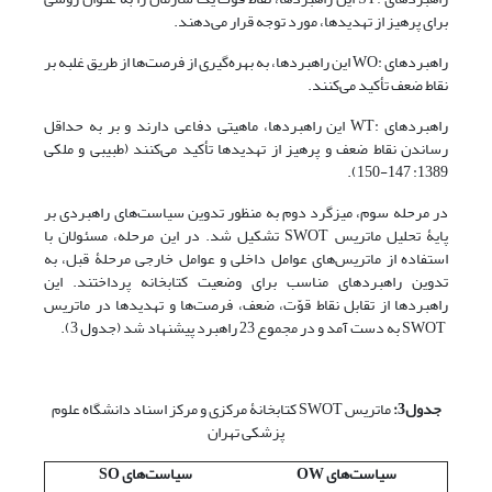
برای پرهیز از تهدیدها، مورد توجه قرار می‌دهند.
راهبردهای :WO این راهبردها، به بهره‌گیری از فرصت‌ها از طریق غلبه بر
نقاط ضعف تأکید می‌کنند.
راهبردهای :WT این راهبردها، ماهیتی دفاعی دارند و بر به حداقل
رساندن نقاط ضعف و پرهیز از تهدیدها تأکید می‌کنند (طبیبی و ملکی
1389: 147-150).
در مرحله سوم، میزگرد دوم به منظور تدوین سیاست‌های راهبردی بر
پایۀ تحلیل ماتریس SWOT تشکیل شد. در این مرحله، مسئولان با
استفاده از ماتریس‌های عوامل داخلی و عوامل خارجی مرحلۀ قبل، به
تدوین راهبردهای مناسب برای وضعیت کتابخانه پرداختند. این
راهبردها از تقابل نقاط قوّت، ضعف، فرصت‌ها و تهدیدها در ماتریس
SWOT به دست آمد و در مجموع 23 راهبرد پیشنهاد شد (جدول 3).
جدول3:
ماتریس SWOT کتابخانۀ مرکزی و مرکز اسناد دانشگاه علوم
پزشکی تهران
سیاست‌های OW
سیاست‌های SO