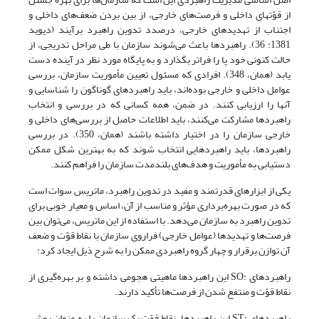
از قوّتهای داخلی و فرصت‌های خارجی، از بین بردن ضعف‌های داخلی و
اجتناب از تهدیدهای خارجی، درصدد تدوین راهبرد برآیند (دیوید
1381: 36). راهبردها باعث می‌شوند سازمان با طی مراحل تدریجی، از
حالت کنونی خود پا را فراتر بگذارد و به پایگاه مورد نظر در آینده دست
یابد (همان، 348). افرادی که مسئول تعیین مأموریت سازمان، بررسی
عوامل داخلی و خارجی بوده‌اند، باید راهبردهای گوناگون را شناسایی و
آنها را ارزیابی کنند. در ضمن، همه کسانی که در بررسی و انتخاب
راهبردها مشارکت می‌کنند، باید اطلاعات حاصل از بررسی‌های داخلی و
خارجی سازمان را در اختیار داشته باشند (همان، 350). در بررسی
راهبردها، باید راهبردهایی انتخاب شوند که به بهترین شکل ممکن
دستیابی به مأموریت و هدف‌های بلندمدت سازمان را فراهم کنند.
یکی از ابزارهای قدرتمند و مفید در تدوین راهبرد، ماتریس سوات است
که در صورت بهر‌ه‌برداری مؤثر و مناسب از آن، اساس و معیار خوبی برای
تدوین راهبرد به سازمان می‌دهد. با استفاده از این ماتریس، می‌توان بین
فرصت‌ها و تهدیدها (عوامل خارجی) فراروی سازمان با نقاط قوّت و ضعف
آن توازن برقرار و چهار گروه راهبردی ممکن را به شرح ذیل ایجاد کرد:
راهبردهای :SO این راهبردها ماهیتی هجومی داشته و بر بهره‌گیری از
نقاط قوّت و منتفع شدن از فرصت‌ها تأکید دارند.
راهبردهای :ST این راهبردها، نقاط قوّت یک سازمان را به عنوان روشی