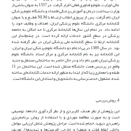
عالی (وزارت علوم و فناوری فعلی) قرار گرفت. در 1357 به عنوان بخشی از
وزارت بهداشت درمان و آموزش پزشکی قلمداد و دانشگاه علوم پزشکی
ایران نام گرفت. پس از پیروزی انقلاب ارتبــاط با NLM قطـــع و با عنوان
کتابخانه مرکزی دانشگاه علوم پزشکی ایران، اهداف و وظایف خود را
ادامه داد. در تمام این سال‌ها کتابخانة مرکزی تا حد امکان به جامعه
پزشکی در سطح کشور خدمات ارائه کرده است. در چشم‌انداز این
کتابخانه، ارتقا تا سطح کتابخانه ملی پزشکی ایران در نظر گرفته شده
بود. در سال 1389 در پی ادغام دو دانشگاه علوم پزشکی تهران و ایران،
این کتابخانه نیز به نام کتابخانه مرکزی و مرکز اسناد دانشگاه علوم
پزشکی تهران تغییر نام داد و در حال حاضر به ساختمانی مستقل و جدید
واقع در پردیس همت دانشگاه منتقل شده است. این ساختمان در 11
طبقه و با معماری زیبا که از ابتدا به منظور ارائه خدمات کتابخانه‌ای ساخته
شده، مشغول خدمت‌رسانی به دانشجویان و استادان این دانشگاه است.
4. روش بررسی
این پژوهش از نظر هدف، کاربردی و از نظر گردآوری داده‌ها، توصیفی
است و به صورت مطالعه موردی و با استفاده از روش برنامه‌ریزی
راهبردی دیوید، انجام شده است. مراحل پژوهش شامل ارزیابی عوامل
داخلی (نقاط قوّت و ضعف) و خارجی (فرصت‌ها و تهدیدها)، تعریف