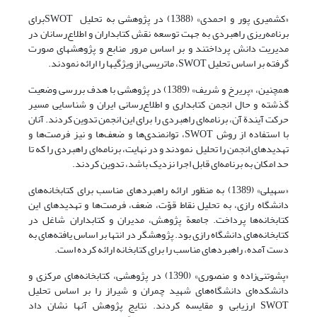
«کشمیری پور و احمدی» (1388) در پژوهشی به تحلیل SWOTبرای
برنامه‌ریزی راهبردی به جهت توسعه نقش کتابداران و اطلاع‌رسانان در
مدیریت دانش پرداختند و بر اساس مرور منابع و پژوهشهای صورت
گرفته بر اساس تحلیل SWOT، ماتریسی از ویژگیها را ارائه نمودند.
همچنین، «پریرخ و شریف» (1389) در پژوهشی با هدف بررسی وضعیت
گذشته و حال انجمن کتابداری و اطلاع‌رسانی ایران و شناسایی مسیر
حرکت آیندة آن، برنامه‌ای راهبردی را برای این انجمن تدوین کردند. آنان
با استفاده از روش SWOT، توانمندی‌ها و ضعف‌ها و نیز فرصت‌ها و
تهدیدهای انجمن را تحلیل نمودند و در نهایت، برنامه‌ای راهبردی را که تا
حد امکان به برنامه‌ای قابل اجرا نزدیک باشد، تدوین کردند.
«سهیلی» (1389) به منظور ارائه راهبردهای مناسب برای کتابخانه‌های
دانشگاه رازی، به تحلیل نقاط قوّت، ضعف، فرصت‌ها و تهدیدهای این
کتابخانه‌ها پرداخت. جامعة پژوهش، مدیران و کتابداران شاغل در
کتابخانه‌های دانشگاه رازی بود. پژوهشگر در انتها بر اساس یافته‌های به
دست آمده، راهبردهای مناسب را برای کتابخانه ارائه کرده است.
«پشوتنی‌زاده و منصوری» (1390) در پژوهشی، کتابخانه‌های مرکزی و
دانشکده‌ای دانشگاه‌های شهید چمران و شیراز را بر اساس تحلیل
SWOT ارزیابی و مقایسه کردند. نتایج پژوهش آنها نشان داد