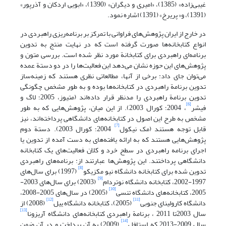
غیبی‌زاده» (1385)، «امیری و دیگران» (1390)، «ابویی اردکان و آذرپور»
(1391)، و« پریرخ» (1391) اشاره نمود.
در خارج از ایران پژوهش‌های فراوانی با تمرکز بر برنامه‌ریزی راهبردی در
انواع کتابخانه‌ها صورت گرفته است که در نهایت منتج به تدوین
برنامه‌ای راهبردی برای کتابخانة مورد نظر شده است. بررسی متون و
پژوهش‌های این حوزه نشان می‌دهد این فعالیت‌ها را در دو دستة عمده
می‌توان جای داد: برخی از آنها، مطالعاتی نظری هستند که زمینه‌ساز
تدوین برنامة راهبردی در کتابخانه‌ها بوده و به طور مشخص چگونگی
تدوین برنامة راهبردی را مدنظر قرار داده‌اند (متیوز، 2005؛ لاگ و
[6]
فیشر
، 2004؛ کورال 2003). از این میان، پژوهش‌هایی که به طور
مشخص به طرح این اصول در کتابخانه‌های دانشگاهی پرداخته‌اند، نیز
[7]
قابل توجه هستند (مک نیکول
2004؛ کورال 2003). دستة دوم
پژوهش‌هایی هستند که به ارائه یافته‌های به دست آمده از تدوین یا
اجرای برنامه راهبردی در سطح خرد و کلان فعالیت‌های یک کتابخانه
دانشگاهی پرداختند. این پژوهش‌ها عبارتند از: برنامه‌های راهبردی
[8]
تدوین شده برای کتابخانه دانشگاه نیو مکزیکو
(1997) برای سال‌های
[9]
1997-2002، کتابخانه دانشگاه نوتردام
(2003) برای سال‌های 2003-
[10]
2005، کتابخانه‌های دانشگاه تنسی
(2005) در سال‌های 2005-2008،
[12]
[11]
دانشگاه کارولینای جنوبی
(2005)، کتابخانه دانشگاه ییل
(2008) از
[13]
سال 2003تا 2011 ، برنامة راهبردی کتابخانه‌های دانشگاه آریزونا
[14]
سال 2009-2013 که استافل
(2009) به آن پرداخت و در آن ضمن