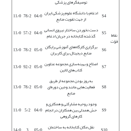
توصیفگرهای پزشکی
ادغام با دانشگاه علوم پزشکی ایران
11/0
78/2
04/0
S4
از جهت تقویت منابع
دست نخوردن ساختار نیروی انسانی
11/0
57/2
04/0
S5
نقاط
گذشته کتابخانه در جریان ادغام
قوّت
برگزاری کارگاه‌های آموزشی رایگان
13/0
78/2
05/0
S6
منابع دیجیتال برای کاربران
اصلاح و بهینه‌سازی مجموعه عناوین
13/0
92/2
05/0
S7
کتاب‌های لاتین
به روز بودن مجموعه از طریق
S8
فعالیت‌هایی مانند وجین دوره‌ای
05/0
78/2
13/0
منابع
وجود روحیه مشارکتی و همکاری و
S9
حسّ همدلی بین همکاران در انجام
04/0
5/2
11/0
کارهای گروهی
نقل مکان کتابخانه به ساختمان
14/0
3
05/0
S10