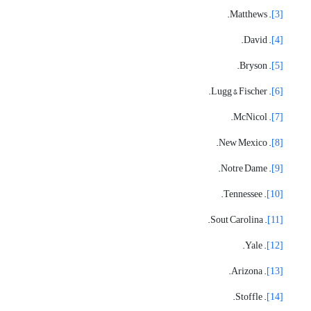
. Matthews.
[3]
. David.
[4]
. Bryson.
[5]
. Lugg & Fischer.
[6]
. McNicol.
[7]
. New Mexico.
[8]
. Notre Dame.
[9]
. Tennessee.
[10]
. Sout Carolina.
[11]
. Yale.
[12]
. Arizona.
[13]
. Stoffle.
[14]