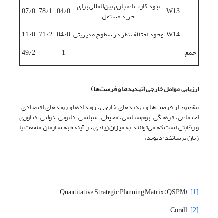
نبود کارت اعتباری بین‌المللی برای
07/0
78/1
04/0
W13
خرید مستقل
W14
وجود اختلاف نظر در سطوح مدیریتی
04/0
71/2
11/0
جمع
1
49/2
ارزیابی عوامل خارجی (تهدیدها و فرصت‌ها)
مقصود از فرصت‌ها و تهدیدهای خارجی، رویدادها و روندهای اقتصادی،
اجتماعی، فرهنگی، بوم‌شناسی، محیطی، سیاسی، قانونی، دولتی، فناوری
و رقابتی است که می‌توانند به میزان زیادی در آینده به سازمان منفعت یا
زیان برسانند (دیوید،
. Quantitative Strategic Planning Matrix (QSPM).
[1]
. Corall.
[2]