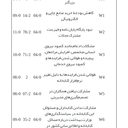
بزرگتر
کاهش بودجة خرید منابع چاپی و
09/0
14/2
04/0
W1
الکترونیکی
نبود پایگاه پایان نامه و فهرست
11/0
78/2
04/0
W2
مشترک مجلات
مشکلات ادغام مانند کمبود نیروی
انسانی متخصص، افزایش مراجعان،
10/0
71/2
04/0
W3
پیچیده و طولانی شدن فرایندها و
کمبود نیروی خدماتی
طولانی شدن فرایندها به دلیل تغییر
08/0
2
04/0
W4
نرم‌افزار کتابخانه
مشارکت نیافتن همکاران در
08/0
07/2
04/0
W5
تصمیم‌گیری‌های مدیریتی
مشارکت ندادن کتابداران و مسئولان
این کتابخانه در سیاستگذاری‌های
W6
وزارت بهداشت درباره مسائل
04/0
35/2
09/0
کتابخانه و اطلاع‌رسانی کشور در