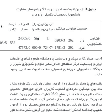
جدول 3
. آزمون تفاوت معناداری بین میانگین نمره‌های قضاوت
دانشجویان تحصیلات تکمیلی زن و مرد
آزمون لوین برای
انحراف
درجه
t
جنسیت
فراوانی
میانگین
برابری واریانسها
معیار
آزادی
قضاوت
F
Sig
24005/0
زن
262
0203/3
03/5-
552
دانشجویان
مرد
292
1781/3
724/74
000/0
47573/0
4. بین میزان کاربردپذیری وب‌سایت پژوهشگاه علوم و فناوری اطلاعات
ایران و وب‌سایت مرکز منطقه‌ای اطلاع‌رسانی علوم و تکنولوژی شیراز از
دیدگاه دانشجویان حوزه‌های تحصیلی مختلف تفاوت معناداری وجود
دارد.
یافته‌های پژوهش با استفاده از آزمون تحلیل واریانس یک طرفه نشان
داد بین میانگین نمره‌های قضاوت کاربران دارای حوزه‌های تحصیلی
مختلف نام برده شده، در سطح 05/0 تفاوت معناداری وجود داشت
(جدول5). برای اینکه به طور دقیق مشخص گردد تفاوت مشاهده شده
در آزمون تحلیل واریانس مربوط به کدام حوزه‌های تحصیلی بود، از آزمون
تعقیبی چندگانه (دانکن) استفاده شد. نتایج این آزمون نشان داد به طور