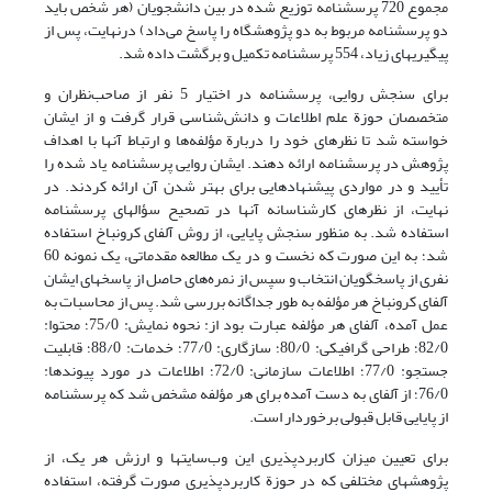
مجموع 720 پرسشنامه توزیع شده در بین دانشجویان (هر شخص باید
دو پرسشنامه مربوط به دو پژوهشگاه را پاسخ می‌داد) درنهایت، پس از
پیگیریهای زیاد، 554 پرسشنامه تکمیل و برگشت داده شد.
برای سنجش روایی، پرسشنامه در اختیار 5 نفر از صاحب‌نظران و
متخصصان حوزة علم اطلاعات و دانش‌شناسی قرار گرفت و از ایشان
خواسته شد تا نظرهای خود را دربارة مؤلفه‌ها و ارتباط آنها با اهداف
پژوهش در پرسشنامه ارائه دهند. ایشان روایی پرسشنامه یاد شده را
تأیید و در مواردی پیشنهادهایی برای بهتر شدن آن ارائه کردند. در
نهایت، از نظرهای کارشناسانه آنها در تصحیح سؤالهای پرسشنامه
استفاده شد. به منظور سنجش پایایی، از روش آلفای کرونباخ استفاده
شد؛ به این صورت که نخست و در یک مطالعه مقدماتی، یک نمونه 60
نفری از پاسخگویان انتخاب و سپس از نمره‌های حاصل از پاسخهای ایشان
آلفای کرونباخ هر مؤلفه به طور جداگانه بررسی شد. پس از محاسبات به
عمل آمده، آلفای هر مؤلفه عبارت بود از: نحوه نمایش: 75/0؛ محتوا:
82/0؛ طراحی گرافیکی: 80/0؛ سازگاری: 77/0؛ خدمات: 88/0؛ قابلیت
جستجو: 77/0؛ اطلاعات سازمانی: 72/0؛ اطلاعات در مورد پیوندها:
76/0؛ از آلفای به دست آمده برای هر مؤلفه مشخص شد که پرسشنامه
از پایایی قابل قبولی برخوردار است.
برای تعیین میزان کاربردپذیری این وب‌سایتها و ارزش هر یک، از
پژوهشهای مختلفی که در حوزة کاربردپذیری صورت گرفته، استفاده