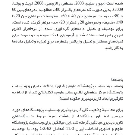
شده است (چیو و سلیم، 2003؛ مصطفی و الزوعبی، 2008؛ تویت و بوثما،
2009). بدین صورت که نمره‌های بالاتر از 80%، «مطلوب»؛ نمره‌های بین 60
تا 80%، «خوب»؛ نمره‌های بین 40 تا 60%، «متوسط»؛ نمره‌های بین 20 تا
40%، «ضعیف» و نمره‌های 20 و کمتر از 20% «بد» درنظر گرفته شده است.
برای توصیف و تحلیل داده‌های گردآوری شده، از نرم‌افزار آماری
اس.پی.اس.اساستفاده شد و آزمونهای
t
یک نمونه و دو نمونه برای
نمونه‌های مستقل و تحلیل واریانس یک‌طرفه برای تجزیه و تحلیل داده‌ها
به کار رفت.
یافته‌ها
وضعیت وب‌سایت پژوهشگاه علوم و فناوری اطلاعات ایران و وب‌سایت
پژوهشگاه مرکز منطقه‌ای اطلاع‌رسانی علوم و تکنولوژی شیراز از لحاظ به
کارگیری ابعاد کاربردپذیری چگونه است؟
برای محاسبة وضعیت کلی کاربردپذیری وب‌سایت پژوهشگاه‌های مورد
بررسی (به طور جداگانه)، از هشت نمرة مربوط به مؤلفه‌های
کاربردپذیری میانگین گرفته شد. این میانگین برای وب‌سایت پژوهشگاه
علوم و فناوری اطلاعات ایران 11/3 (معادل 2/62%) بود. با توجه به
میانگین به دست آمده از این وب‌سایت، می‌توان دریافت که به طور کلی