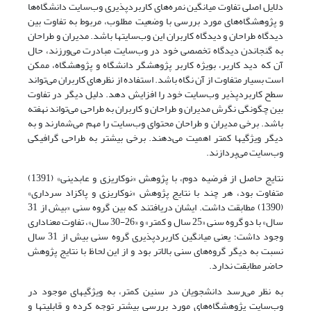
دلایل اصلی تفاوت میانگین نمره‌های کاربردپذیری وب‌سایت دانشگاه‌ها
و پژوهشگاه‌های مورد بررسی با وضعیت مطلوب، مربوط به تفاوت بین
دیدگاه طراحان و دیدگاه کاربران این وب‌سایتها باشد. مدیران و طراحان
به گنجاندن دیدگاه تخصصی خود در وب‌سایت مبادرت می‌ورزند، حال
آن که دید کاربر، بویژه کاربر پژوهشگر دانشگاه و پژوهشگاه، ممکن
است بسیار متفاوت از آن نگاه باشد. استفاده از نظرهای کاربران می‌تواند
سطح کاربردپذیر وب‌سایت خود را افزایش دهد. دلیل دیگر در تفاوت
بین چگونگی نگرش مدیران و طراحان و کاربران به طراحی می‌تواند نهفته
باشد. برخی مدیران و طراحان محتوای وب‌سایت را مهم می‌شمارند و به
دیگر ویژگیها کمتر اهمیت می‌دهند. برخی بیشتر به طراحی گرافیکی
وب‌سایت می‌پردازند.
نتایج حاصل از فرضیه دوم، با پژوهش «نوکاریزی و عابدینی» (1391)
متفاوت بود، هر چند با نتایج پژوهش «نوکاریزی و پاکزاد سرداری»
(1390) مطابقت داشت. ایشان دریافتند که بین گروه سنی «بیش از 31
سال» با دو گروه سنی «25 سال و کمتر» و «26-30 سال»، تفاوت معناداری
وجود داشت؛ یعنی میانگین کاربردپذیری گروه سنی بیش از 31 سال
نسبت به دیگر گروه‌های سنی بالاتر بود و از این لحاظ با نتایج پژوهش
حاضر مطابقت ندارد.
به نظر می‌رسد دانشجویان در سنین کمتر، به ویژگیهای موجود در
وب‌سایت پژوهشگاه‌های مورد بررسی بیشتر توجه کرده و قابلیتها و