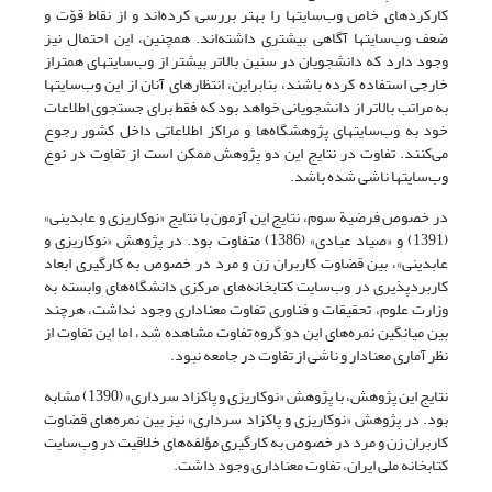
کارکردهای خاص وب‌سایتها را بهتر بررسی کرده‌اند و از نقاط قوّت و
ضعف وب‌سایتها آگاهی بیشتری داشته‌اند. همچنین، این احتمال نیز
وجود دارد که دانشجویان در سنین بالاتر بیشتر از وب‌سایتهای همتراز
خارجی استفاده کرده باشند، بنابراین، انتظارهای آنان از این وب‌سایتها
به مراتب بالاتر از دانشجویانی خواهد بود که فقط برای جستجوی اطلاعات
خود به وب‌سایتهای پژوهشگاه‌ها و مراکز اطلاعاتی داخل کشور رجوع
می‌کنند. تفاوت در نتایج این دو پژوهش ممکن است از تفاوت در نوع
وب‌سایتها ناشی شده باشد.
در خصوص فرضیة سوم، نتایج این آزمون با نتایج «نوکاریزی و عابدینی»
(1391) و «صیاد عبادی» (1386) متفاوت بود. در پژوهش «نوکاریزی و
عابدینی»، بین قضاوت کاربران زن و مرد در خصوص به کارگیری ابعاد
کاربردپذیری در وب‌سایت کتابخانه‌های مرکزی دانشگاه‌های وابسته به
وزارت علوم، تحقیقات و فناوری تفاوت معناداری وجود نداشت، هرچند
بین میانگین نمره‌های این دو گروه تفاوت مشاهده شد، اما این تفاوت از
نظر آماری معنادار و ناشی از تفاوت در جامعه نبود.
نتایج این پژوهش، با پژوهش «نوکاریزی و پاکزاد سرداری» (1390) مشابه
بود. در پژوهش «نوکاریزی و پاکزاد سرداری» نیز بین نمره‌های قضاوت
کاربران زن و مرد در خصوص به کارگیری مؤلفه‌های خلاقیت در وب‌سایت
کتابخانه ملی ایران، تفاوت معناداری وجود داشت.