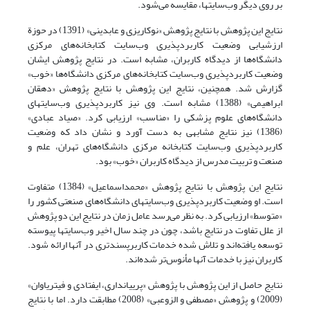
بر روی دیگر وب‌سایتها، مقایسه می‌شود.
نتایج این پژوهش با نتایج پژوهش «نوکاریزی و عابدینی» (1391) در حوزة
ارزشیابی وضعیت کاربردپذیری وب‌سایت کتابخانه‌های مرکزی
دانشگاه‌ها از دیدگاه کاربران، مشابه است. در نتایج پژوهش ایشان
وضعیت کاربردپذیری وب‌سایت کتابخانه‌های مرکزی دانشگاه‌ها «خوب»
گزارش شد. همچنین، نتایج این پژوهش با نتایج پژوهش «دهقان
ابراهیمی» (1388) مشابه است. وی نیز کاربردپذیری وب‌سایتهای
دانشگاه‌های علوم پزشکی را «مناسب» ارزیابی کرد. «صیاد عبادی»
(1386) نیز نتایج مشابهی به دست آورد و نشان داد که وضعیت
کاربردپذیری وب‌سایت کتابخانه مرکزی دانشگاه‌های تهران، علم و
صنعت و تربیت مدرس از دیدگاه کاربران «خوب» بود.
نتایج این پژوهش با نتایج پژوهش «محمداسماعیل» (1384) متفاوت
است. او وضعیت کاربردپذیری وب‌سایتهای دانشگاه‌های صنعتی کشور را
«متوسط» ارزیابی کرد. به نظر می‌رسد عامل زمان در نتایج این دو پژوهش
از علل تفاوت در نتایج باشد، چون در چند سال اخیر وب‌سایتها پیوسته
توسعه یافته‌اند و تلاش شده خدمات کاربرپسندتری در آنها ارائه شود.
کاربران نیز با خدمات آنها مأنوس‌تر شده‌اند.
نتایج حاصل از این پژوهش با پژوهش «پرییانداری، ایفتادی و فیتریاوان»
(2009) و پژوهش «مصطفی و الزوعبی» (2008) مطابقت دارد. اما با نتایج