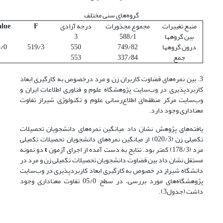
گروه‌های سنی مختلف
منبع تغییرات
مجموع مجذورات
درجه آزادی
F
alue
بین گروه­ها
588/1
3
درون گروه­ها
749/82
550
519/3
5/0
جمع
337/84
553
3. بین نمره‌های قضاوت کاربران زن و مرد درخصوص به کارگیری ابعاد
کاربردپذیری در وب‌سایت پژوهشگاه علوم و فناوری اطلاعات ایران و
وب‌سایت مرکز منطقه‌ای اطلاع‌رسانی علوم و تکنولوژی شیراز تفاوت
معناداری وجود دارد.
یافته‌های پژوهش نشان داد میانگین نمره‌های دانشجویان تحصیلات
تکمیلی زن (020/3) از میانگین نمره‌های دانشجویان تحصیلات تکمیلی
مرد (178/3) کمتر بود. نتایج به دست آمده از اجرای آزمون
t
دو نمونه
مستقل نشان داد بین قضاوت دانشجویان تحصیلات تکمیلی زن و مرد در
دانشگاه شیراز در خصوص به کارگیری ابعاد کاربردپذیری در وب‌سایت
پژوهشگاه‌های مورد بررسی، در سطح 05/0 تفاوت معناداری وجود
داشت (جدول3).