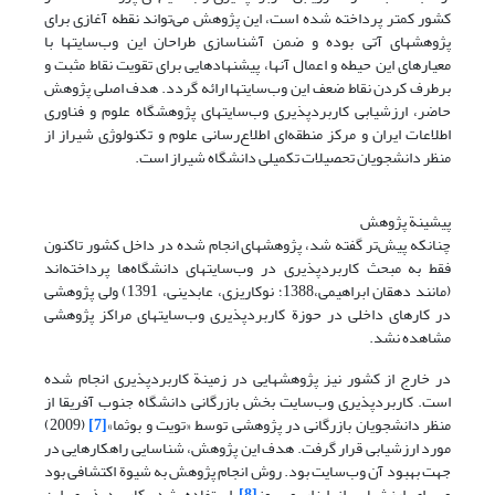
کشور کمتر پرداخته شده است، این پژوهش می‌تواند نقطه آغازی برای
پژوهشهای آتی بوده و ضمن آشناسازی طراحان این وب‌سایتها با
معیارهای این حیطه و اعمال آنها، پیشنهادهایی برای تقویت نقاط مثبت و
برطرف کردن نقاط ضعف این وب‌سایتها ارائه گردد. هدف اصلی پژوهش
حاضر، ارزشیابی کاربردپذیری وب‌سایتهای پژوهشگاه علوم و فناوری
اطلاعات ایران و مرکز منطقه‌ای اطلاع‌رسانی علوم و تکنولوژی شیراز از
منظر دانشجویان تحصیلات تکمیلی دانشگاه شیراز است.
پیشینة پژوهش
چنانکه پیش‌تر گفته شد، پژوهشهای انجام شده در داخل کشور تاکنون
فقط به مبحث کاربردپذیری در وب‌سایتهای دانشگاه‌ها پرداخته‌اند
(مانند دهقان ابراهیمی،1388؛ نوکاریزی، عابدینی، 1391) ولی پژوهشی
در کارهای داخلی در حوزة کاربردپذیری وب‌سایتهای مراکز پژوهشی
مشاهده نشد.
در خارج از کشور نیز پژوهشهایی در زمینة کاربردپذیری انجام شده
است. کاربردپذیری وب‌سایت بخش بازرگانی دانشگاه جنوب آفریقا از
منظر دانشجویان بازرگانی در پژوهشی توسط «تویت و بوثما»
[7]
(2009)
مورد ارزشیابی قرار گرفت. هدف این پژوهش، شناسایی راهکارهایی در
جهت بهبود آن وب‌سایت بود. روش انجام پژوهش به شیوة اکتشافی بود
و برای ارزشیابی از ابزار وب‌یوز
[8]
استفاده شد. کاربردپذیری این