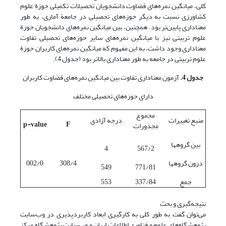
کلی، میانگین نمره‌های قضاوت دانشجویان تحصیلات تکمیلی حوزة علوم
کشاورزی نسبت به دیگر حوزه‌های تحصیلی در جامعة آماری، به طور
معناداری پایین‌تر بود. همچنین، بین میانگین نمره‌های دانشجویان حوزة
علوم تربیتی نیز با میانگین نمره‌های سایر حوزه‌های تحصیلی تفاوت
معناداری وجود داشت، به این مفهوم که میانگین نمره‌های کاربران حوزة
علوم تربیتی در جامعه به طور معناداری بالاتر بود (جدول 4).
جدول 4.
آزمون معناداری تفاوت بین میانگین نمره‌های قضاوت کاربران
دارای حوزه‌های تحصیلی مختلف
مجموع
منبع تغییرات
درجه آزادی
p-value
F
مجذورات
بین گروه­ها
4
567/2
درون گروه­ها
308/4
002/0
549
771/81
جمع
337/84
553
نتیجه‌گیری و بحث
می‌توان گفت به طور کلی به کارگیری ابعاد کاربردپذیری در وب‌سایت
پژوهشگاه‌های علوم و فناوری اطلاعات ایران و وب‌سایت پژوهشگاه مرکز