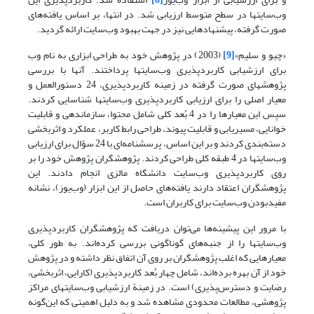
وب‌سایتها در سطح متوسط ارزیابی شد. در انتها، بر اساس یافته‌های
صورت گرفته، پیشنهادهایی نیز در جهت بهبود وب‌سایت ارائه گردید.
«چیو و سلیم»
[9]
(2003) در پژوهش خود به طراحی ابزاری به نام وب
برای ارزشیابی کاربردپذیری وب‌سایتها پرداختند. آنها با بررسی
پژوهشهای صورت گرفته در زمینه کاربردپذیری، 24 دستورالعمل و
معیار اصلی را برای ارزیابی کاربردپذیری وب‌سایتها شناسایی کردند.
سپس این معیارها را در 4 بُعد کلی شامل محتوا، سازماندهی و قابلیت
خوانایی، مسیریابی و قابلیت پیوند، طراحی رابط کاربر، عملکرد و اثربخشی
دسته‌بندی کردند و بر این اساس، پرسشنامه‌ای با 24 سؤال برای ارزیابی
وب‌سایتها در 4 طبقه کلی طراحی کردند. پژوهشگران پژوهش خود را بر
روی کاربردپذیری وب‌سایت دانشگاه مالزی انجام دادند. این
پژوهشگران اعتقاد دارند یافته‌های حاصل از این ابزار (وب‌یوز)، نشانه
مفیدبودن وب‌سایت برای کاربران است.
با مرور این پیشینه‌ها می‌توان دریافت که پژوهشگران کاربردپذیری
وب‌سایتها را از جنبه‌های گوناگونی بررسی کرده‌اند. به طور کلی،
معیارهایی که اغلب پژوهشگران بر روی آن اتفاق نظر داشته و در پژوهش
خود از آن بهره برده‌اند، شامل چهار بُعد کاربردپذیری (کارایی، اثربخشی،
رضایت و دسترس‌پذیری) است. در زمینة ارزشیابی وب‌سایتهای مراکز
پژوهشی، مطالعات محدودی مشاهده شد و به دلیل اهمیتی که این‌گونه