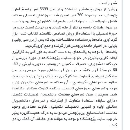
شیراز است.
روش: از روش پیمایشی استفاده و از بین 5399 نفر جامعة آماری
پژوهش، حجم نمونه 360 نفر تعیین شد. حوزه‌های تحصیلی مختلف
شامل علوم‌انسانی، علوم‌اجتماعی، علوم‌پایه، کشاورزی و فنی‌ومهندسی،
به عنوان طبقات جامعه در نظر گرفته شدند و در نهایت نسبت حجم هر
حوزة تحصیلی با استفاده از روش تصادفی نظاممند انتخاب شد. ابزار
گردآوری داده‌ها پرسشنامه محققساخته بود که پس از بررسی روایی و
پایایی، در اختیار جامعة پژوهش قرار گرفته و جمع‌آوری گردید.
یافته‌ها: با توجه به یافته‌های به دست آمده، به طور کلی به کارگیری
ابعاد کاربردپذیری در دو وب‌سایت پژوهشگاه‌های مورد بررسی از
دیدگاه دانشجویان تحصیلات تکمیلی در وضعیت «خوبی» (بیش از 60-
80 درصد) قرار داشت. در بین فرضیه‌های مورد بررسی نیز بین
میانگین نمره‌های قضاوت «به کارگیری ابعاد کاربردپذیری» با «وضعیت
مطلوب»، نمره‌های «گروه‌های سنّی مختلف»، نمره‌های «کاربران زن و
مرد» و نمره‌های «حوزه‌های تحصیلی مختلف» تفاوت معنادار مشاهده
شد. همچنین، میان نمره‌های قضاوت دانشجویان تحصیلات تکمیلی
«دارای سابقة استفادة متفاوت از اینترنت» و نمره‌های «دانشجویان
سالهای اولیه و انتهایی تحصیلات تکمیلی»، تفاوت معناداری وجود
نداشت.اصالت:نتایج این پژوهش می تواند به درک اهمیت کاربرد پذیر
در وب سایت پژوهشگاه و توجه به مولفه های مختلف آن،کمک زیادی
کند.