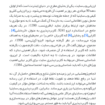
ارزیابی وب‌سایت، یکی از بحثهای مطرح در دنیای اینترنت است که از اوایل
دهه 90 میلادی، هر روز بر اهمیت آن افزوده می‌شود، زیرا ارزیابی کمّی و
کیفی وب‌سایتها که از جمله ملزومات توسعه و پیشبرد وب به منزلة یک
محمل نوین اطلاعاتی است، به دارندة آن کمک می‌کند تا به نحو مؤثری با
مخاطبان خود ارتباط برقرار نماید (باقری‌نسب، 1390). در یک تعریف
جامع در استاندارد ایزو 9241، کاربردپذیری به عنوان «اثربخشی
[4]
،
کارایی
[5]
و رضایتی
[6]
که کاربران خاص را در محیطهای ویژه به اهداف
ویژه می‌رساند» در نظر گرفته می‌شود (ایزو/آی‌ئی‌سی، 1998). در
مجموع، می‌توان گفت اگر در طراحی وب‌سایت، دقت لازم صورت نگرفته
باشد که کاربر از استفاده از آن منصرف شود، دیگر اهمیتی ندارد که
اطلاعات موجود در وب‌سایت تا چه اندازه باکیفیت است. از این‌رو،
شناسایی مسائل مربوط به کاربردپذیری سایت برای کاربر نهایی اهمیت
ویژه‌ای دارد که باید شناسایی و بررسی شود (محمداسماعیل، 1384).
انجام پژوهشهایی در این زمینه و تحلیل نتایج و یافته‌های حاصل از آن، نه
تنها در رفع نقاط ضعف و تقویت نقاط قوّت در استفاده از این رسانه
اطلاعاتی می‌تواند ارزشمند باشد، بلکه به شناخت عوامل مؤثر در کیفیت
این‌گونه وب‌سایتها نیز یاری می‌رساند. بنابراین، کاربردپذیری وب‌سایتها
(به‌ویژه وب‌سایتهای مراکز علمی و پژوهشی که جامعة استفاده‌کننده آنها
اغلب پژوهشگران هستند) و نیز عوامل و معیارهای مؤثر در بهینه‌سازی و
بهبود کاربردپذیری آنها باید به طور مستمر بررسی و ارزیابی شود.