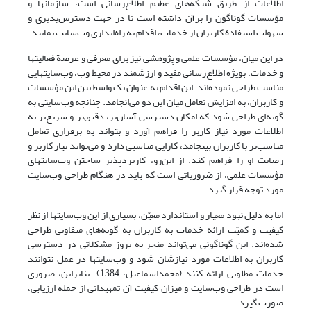
اطلاعات از طریق شبکه‌های عظیم اطلاع‌رسانی است، سازمانها و
مؤسسات گوناگون را برآن داشته است تا در جهت دسترس‌پذیری و
سهولت استفادة کاربران از خدمات، اقدام به راه‌اندازی وب‌سایت نمایند.
در این میان، مؤسسات علمی و پژوهشی نیز برای معرفی و عرضة فعالیتها
و خدمات، بویژه اطلاع‌رسانی مفید و ارزشمند در محیط وب، وب‌سایتهایی
مناسب طراحی نموده‌اند. این اقدام به عنوان یک واسط بین این مؤسسات
و کاربران، به افزایش تعامل میان این ‌دو می‌انجامد. چنانچه وب‌سایتی به
گونه‌ای طراحی شود که امکان دسترسی آسان‌تر، دقیق‌تر و سریع‌تر به
اطلاعات مورد نیاز کاربر را فراهم آورد و بتواند به برقراری تعامل
مناسب‌تر با کاربران بینجامد، کارایی مناسبی دارد و می‌تواند نیاز کاربر و
رضایت او را فراهم کند. از این‌رو، کاربردپذیر ساختن وب‌سایتهای
مؤسسات علمی، از ضروریاتی است که باید در هنگام طراحی وب‌سایت
مورد توجه قرار گیرد.
اما به دلیل نبود معیار و استاندارد معیّن، بسیاری از این وب‌سایتها از نظر
کیفیت و کمیّت ارائه خدمات به کاربران به گونه‌های متفاوتی طراحی
شده‌اند. این گوناگونی می‌تواند منجر به بروز مشکلاتی در دسترسی
کاربران به اطلاعات مورد نیازشان شود و وب‌سایتها در عمل نتوانند
خدمات مطلوبی ارائه کنند (محمداسماعیل، 1384). بنابراین، ضروری
است در طراحی وب‌سایت و میزان کیفیت آن تمهیداتی از جمله ارزیابی،
صورت گیرد.