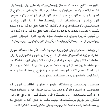
با توجه به نتایج به دست آمده از پژوهش، پیشنهادهایی برای پژوهشهای
آینده ارائه می‌شود: می‌توان وب‌سایتهای مراکز پژوهشی در خارج از
کشور را از جنبة کاربردپذیری از منظر کاربران آن ارزشیابی کرد. سپس
کاربردپذیری وب‌سایتهای این پژوهشگاه‌ها را با کاربردپذیری
وب‌سایتهای پژوهشگاه‌های داخل کشور (با معیارهای به کار برده شده
یکسان) مقایسه نمود. با توجه به اینکه معیارهای به کار برده شده در
ارزشیابی کاربردپذیری وب‌سایتها، تنوع بالایی دارد، می‌توان همین
پژوهش را از لحاظ به کارگیری ابعاد دیگری از کاربردپذیری، بررسی کرد.
در رابطه با محدودیتهای این پژوهش باید گفت، اگرچه دانشگاه شیراز
اشتراک پژوهشگاه مرکز منطقه‌ای اطلاع‌رسانی علوم و تکنولوژی را برای
استفادة دانشجویان خود در اختیار دارد، دانشجویان این دانشگاه به
طور منظم یا روزآمد از این وب‌سایت برای جستجوی اطلاعات مورد نیاز
خود استفاده نمی‌‌کنند. این مسئله در حین توزیع پرسشنامه‌ها و عدم
پاسخگویی دانشجویان به پرسشنامه، نمایان شد.
همچنین، وب‌سایت پژوهشگاه علوم و فناوری اطلاعات ایران که
محدودیتی در استفاده از آن وجود ندارد، نیز چندان مورد استفاده منظم
و روزآمد دانشجویان این دانشگاه قرار نمی‌گرفت. اما برای حل این
مشکل، در توزیع پرسشنامه‌ها نهایت دقت به عمل آمد تا افرادی به
پرسشنامه‌ها پاسخ دهند که از وب‌سایتهای مذکور استفاده کرده‌اند.