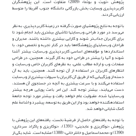
پژوهش «تویت و بوثما» (2009) متفاوت است. این پژوهشگران
کاربردپذیری وب­سایت بخش بازرگانی دانشگاه جنوب آفریقا را متوسط
ارزیابی کردند.
با توجه به نتایج پژوهشهای صورت گرفته در زمینة کاربردپذیری، به نظر
می‌رسد در مورد طراحی وب‌سایتها تلاشهای بیشتری ‌باید انجام شود تا
برای کاربران جذاب‌تر شوند و کارایی بیشتری داشته باشند. مدیران و
طراحان وب‌سایتهای پژوهشگاه‌ها باید در کنار تجربه و تخصص خود، با
استانداردها و مؤلفه‌های اساسی کاربردپذیری وب‌سایت بیشتر آشنا
شوند و آنها را بیشتر در طراحی خود به کار گیرند. همچنین، در طراحی
صفحات وب و ارائه مطالب علمی، به نظرهای کاربران خاص وب‌سایت و
انتظارهای کاربران در استفاده از آن توجه کنند. همچنین، باید به آن
دسته از ویژگیهایی که از طریق آن کاربران با سهولت بیشتری از وب‌سایت
استفاده می‌کنند و با سرعت بیشتری به آنچه در جستجوی آن هستند،
دست می‌یابند، بیشتر توجه کند. این امر باعث پویایی هرچه بیشتر
وب‌سایتها شده، مقبولیت عام خواهد یافت و بیشتر مورد توجه جامعة
استفاده­کننده خواهد بود و از این طریق به توسعه، پیشبرد و اشاعة علم
کمک شایانی خواهد شد.
با توجه به یافته‌های حاصل از فرضیة نخست، یافته‌های این پژوهش با
پژوهش «نوکاریزی و عابدینی» (1391)، «نوکاریزی و پاکزاد سرداری»
(1390) و «محمداسماعیل و خانلرخانی» (1388) مشابه است. شاید یکی از