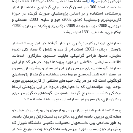
مورگان و کرجسی
[10]
استفاده شد (دیانی، 1382، ص 109). حجم نمونة
به دست آمده 360 نفر تعیین گردید. برای گردآوری داده‌ها از ابزار
پرسشنامه استفاده و بر اساس پژوهشهای صورت گرفته در حوزة
کاربردپذیری وب‌سایتها (چائو، 2002؛ چیو و سلیم، 2003؛ مصطفی و
الزوعبی، 2008؛ تویت و بوثما، 2009؛ نوکاریزی و پاکزاد سرداری، 1390؛
نوکاریزی و عابدینی، 1391) طراحی شد.
معیارهای ارزیابی کاربردپذیری در نظر گرفته در این پرسشنامه از
پژوهش «چائو» (2002) استخراج گردید و شامل 8 معیار کلی (نحوه
نمایش، محتوا، طراحی گرافیکی، قابلیت جستجو، سازگاری، خدمات،
اطلاعات سازمانی، اطلاعاتی در مورد پیوندها) بود. در هر کدام از این
معیارها، گویه‌هایی برای بررسی و ارزیابی هر معیار و روشن‌سازی مفهوم
هر معیار ارائه شد. گویه‌های مربوط به پرسشنامه برگرفته از پژوهشهای
گوناگونی است که در هر یک، جنبه‌های مختلفی از کاربردپذیری مورد
توجه بود. مؤلفه‌هایی که با معیارهای مربوط در این پژوهش ارتباط
نزدیکی داشت، استخراج گردید. همچنین، گویه‌های دیگری نیز برای
روشن‌سازی بهتر مفهوم هر معیار اصلی، به پرسشنامه اضافه شد.
پرسشنامة تنظیم شده پس از بررسی و آزمون روایی و پایایی، در طول دو
هفته کاری در بین جامعه آماری به، با توجه به نسبت زنان و مردان جامعه،
به طور تصادفی بین دانشجویان تحصیلات تکمیلی دانشگاه شیراز که
پیش‌تر از دو وب‌سایت مورد بررسی استفاده کرده بودند، توزیع شد. از