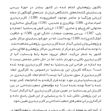
تاکنون پژوهشهای انجام شده در کشور بیشتر در حوزة بررسی
وب‌سایتهای کتابخانه‌های دانشگاهی ایران از جنبه‌های گوناگون از جمله
ارزیابی ویژگیها و عناصر موجود (اصغری‌پوده، 1380)، کاربردپذیری
(صیادعبادی، 1386؛ نوکاریزی و عابدینی، 1391)، ویژگیهای ساختاری و
محتوایی (فرج‌پهلو و صابری، 1387)، ارزیابی کیفی وب‌سایتها (عصاره و
پاپی، 1387)، بررسی وضعیت صفحات خانگی (ورع، 1386) و خلاقیت
(ملک‌آبادی‌زاده، 1389) بوده است، اما در حوزة وب‌سایتهای مراکز علمی
و پژوهشی و ارزشیابی آنها از جنبة کاربردپذیری، پژوهشی مشاهده نشد.
با توجه به اینکه این دو مرکز از عمده‌ترین مراکز پژوهشی و اطلاع‌رسانی
کشور به شمار می‌آیند، انتظار می‌رود محیط رابط وب‌سایت آنها از
کاربردپذیری بالایی برخوردار باشد، اما در حال حاضر مشخص نیست تا
چه اندازه در طراحی این وب‌سایتها به ابعاد کاربردپذیری توجه شده
است؟ دیدگاه کاربران این وب‌سایتها درخصوص به کارگیری ابعاد
کاربردپذیری از سوی مدیران آنها چیست؟ کدام ابعاد کاربردپذیری در
این وب‌سایتها بیش‌تر مورد توجه قرار گرفته و به کدام ابعاد کمتر توجه
شده یا اصلأ توجه نشده است؟ چه مؤلفه‌های جمعیت‌شناختی در بین
کاربران این وب‌سایتها در تعیین میزان کاربردپذیری آنها اثرگذار است؟
در این پژوهش تلاش شد تا به پرسشهایی از این قبیل پاسخ داده و
اثرگذاری برخی متغیرهای جمعیت‌شناختی بر کاربردپذیری تعیین شود.
از آنجا‌ که به مقولة ارزیابی کاربردپذیری وب‌سایتهای پژوهشگاه‌ها در