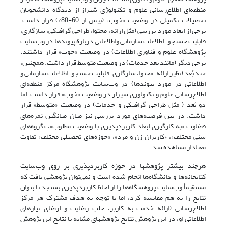
منطقه‌ای اطلاع‌رسانی علوم و تکنولوژی شیراز از دیدگاه دانشجویان
تحصیلات تکمیلی در وضعیت «خوب» (بیش از 60-80%) قرار داشت.
برخی از ابعاد مورد بررسی (مثل ارائه، محتوا، طراحی گرافیکی، سازگاری،
قابلیت جستجو، اطلاعات سازمانی واطلاعاتی دربارة پیوندها در وب‌سایت
پژوهشگاه علوم و فناوری اطلاعات) در وضعیت «خوب» قرار داشتند.
برخی دیگر (مانند بعد خدمات) در وضعیت متوسط قرار داشت. همچنین،
چند بُعد (نظیر ارائه، محتوا، سازگاری، قابلیت جستجو، اطلاعات سازمانی و
اطلاعاتی در مورد پیوندها) در وب‌سایت پژوهشگاه مرکز منطقه‌ای
اطلاع‌رسانی علوم و تکنولوژی شیراز در وضعیت «خوب» قرار داشت، اما
دو بُعد ( مثل طراحی گرافیکی و خدمات) در وضعیت «متوسط» قرار
داشت. در بین فرضیه‌های مورد بررسی نیز میان میانگین نمره‌های
قضاوت «به کارگیری ابعاد کاربردپذیری با وضعیت مطلوب»، «گروه‌های
سنی مختلف»، «کاربران زن و مرد»، «حوزه‌های تحصیلی مختلف» تفاوت
معنادار مشاهده شد.
هرچند بیشتر پژوهشها در حوزة کاربردپذیری بر روی وب‌سایت
کتابخانه‌ها و دانشگاه‌ها انجام شده است و نمی‌توان پژوهشی یافت که
مستقیمأ وب‌سایت پژوهشگاه‌ها را از لحاظ کاربردپذیری بسنجد تا بتوان
نتایج را به هم مقایسه کرد، اما با توجه به هدف مشترک هر مرکز
اطلاع‌رسانی (ارائه خدمت به کاربر، جلب رضایت و ارضای نیازهای
اطلاعاتی او، در این پژوهش نتایج پژوهشهای مشابه با نتایج این پژوهش