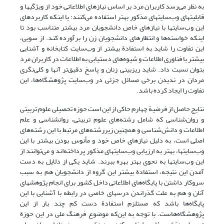
به نظر می‌رسد کاربران مرد بر اساس نیازهای اطلاعاتی خود از ویژگیها و
قابلیتهای وب‌سایتهای مذکور بهتر استفاده می‌کنند؛ یا اینکه کاربردهای
این وب‌سایتها با نیازهای خاص دانشجویان مرد بیشتر متناسب بود تا
اینکه خواسته‌ها و انتظارهای دانشجویان زن را برآورده کند. از سویی،
این تفاوت را شاید به استفادة بیشتر از وب‌سایت کتابخانه و آشنایی
بیشتر با فناوری اطلاعات و شیوه‌های دستیابی به اطلاعات در کاربران مرد
بتوان نسبت داد. شاید ریزبینی زنان و پاسخ دقیق‌تر آنها و کلی‌نگری
مردان در ندیدن برخی مسائل جزئی در وب‌سایت پژوهشگاه‌ها، این
تفاوت را ایجاد کرده باشد.
نتایج حاصل از فرضیة چهارم حاکی از این است حوزه تحصیلی علوم تربیتی
و روان‌شناسی که شامل رشته‌های علوم تربیتی، روانشناسی و علم
اطلاعات و دانش‌شناسی و همچنین زیررشته‌های مرتبط با این رشته‌های
اصلی است، به دلیل نیازهای خاص خود و مأنوس بودن بیشتر با این
وب‌سایتها، بهتر به ارزیابی وب‌سایتهای مذکور پرداخته‌اند و می‌توانند از
این وب‌سایتها به نحوی بهتر بهره ببرند. شاید یکی از دلایل به دست
آمدن این نتیجه، استفادة بیشتر این گروه از دانشجویان هم به سبب
سروکار داشتن با پایگاه‌های اطلاعاتی داخل کشور برای انجام پژوهشهای
آنان و هم به علت گذراندن درسهای خاصی در رابطه با آشنایی با این
پایگاه‌ها باشد که مستلزم استفادة دست کم چند بار از این
پژوهشگاه‌هاست. با توجه به این‌که موضوع فرهنگ ملی در این حوزة