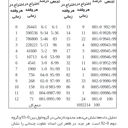
درصد
درصد
تجمعی
تجمعی
اختراع در
اختراع در
اختراع در
اختراع در
هر وقفه
هر وقفه
هر وقفه
هر وقفه
زمانی
زمانی
زمانی
زمانی
0
26443
6/1
6/1
13
9
001/0
992/99
1
590536
9/34
5/36
14
11
001/0
9928/99
2
786800
5/46
83
15
22
001/0
9941/99
3
228221
5/13
96
16
4
0002/0
9943/99
4
41600
5/2
99
17
3
0002/0
9945/99
5
10713
6/0
53/99
18
1
0001/0
9946/99
6
4541
3/0
8/99
32
11
001/0
9952/99
7
1900
1/0
91/99
51
14
001/0
9960/99
8
756
04/0
95/99
82
1
0001/0
9961/99
9
268
02/0
97/99
85
33
002/0
9980/99
10
158
01/0
983/99
86
8
0005/0
9985/99
11
65
004/0
987/99
91
1
0001/0
9986/99
12
71
001/0
991/99
92
24
001/0
100
100
1692214
جمع کل
تحلیل داده‌ها نشان می‌دهد محدودة زمانی در گروه اول بین 0-93 و گروه
دوم 0-92 است. هر چند در ظاهر این اعداد تفاوت چندانی را نشان