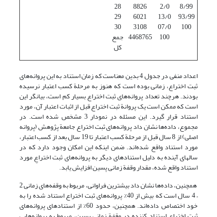
28
8826
2/0
8/99
29
6021
13/0
93/99
30
3108
07/0
100
100
4468765
جمع
کل
اعداد منفی در جدول 4 بدین معناست که زمان استناد به این پروانه‌های
ثبت اختراع، زمانی بوده است که هنوز به مرحلة کسب اعتبار نرسیده
بودند. هرچند تعداد پروانه‌های ثبت اختراع بسیار کم است، بیانگر این
است که ممکن است یک پروانة ثبت اختراع قبل از اثبات اعتبار آن، مورد
استناد قرار گیرد. این مسئله در نمودار 3 مشخص شده است. در
مجموع، داده‌ها نشان داد پروانه‌های ثبت اختراع جامعة پژوهش (پروانه
اصلی) از 8 سال قبل از مرحلة کسب اعتبار تا 19 سال بعد از کسب اعتبار،
مورد استناد واقع شده‌اند. ضمن اینکه این امکان وجود دارد که در
سالهای آینده به دلیل استنادهای دیگر به پروانه‌های ثبت اختراعِ مورد
استناد واقع شده، مقدار وقفة زمانی پسین افزایش یابد.
همچنین، داده‌ها نشان داد بیشترین فراوانی، مربوط به وقفه‌های زمانی 2
– 4 سال است که بیش از 40% پروانه‌های ثبت اختراع استناد شده را به
خود اختصاص داده‌اند. همچنین، حدود 60% از استنادهای پروانه‌های
ثبت اختراع استناد کننده در وقفة زمانی پسین، مربوط به پروانه‌هایی