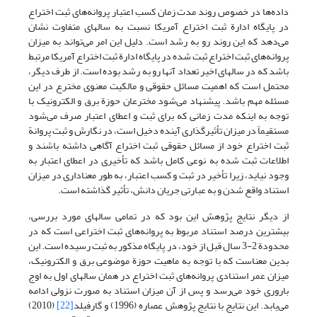
داده‌ها در خصوص روند مدت زمان کسب اعتبار پروانه‌های ثبت اختراع
در پایگاه ادارة ثبت اختراع آمریکا نسبت به سالهای متفاوت نشان
می‌دهد که این روند رو به رشد است. دلیل این امر می‌تواند به میزان
پروانه‌های ثبت اختراع ثبت شده در پایگاه ادارة ثبت اختراع آمریکا مرتبط
باشد که در سالهای اخیر تعداد آنها رو به رشد بوده است. از طرف دیگر،
محتمل است که اهمیت مسائل حقوقی و مالکیت معنوی مخترع در این
مسئله مهم باشد. پیشنهاد می‌شود مخترعان حوزة برق و الکترونیک با
توجه به اینکه مدت زمانی که برای ثبت و اعطای اعتبار صرف می‌شود
مستقیماً در میزان تأثیرگذاری آینده دخیل است، در نگارش و ثبت پروانة
ثبت اختراع خود از مسائل حقوقی ثبت اختراع آگاهی داشته باشند و
اطلاعات ثبت شده به نوعی کامل باشد که تأخیری در اعطای اعتبار به
وجود نیاید، زیرا تأخیر در ثبت و کسب اعتبار، به طور معناداری در میزان
استناد واقع شدن و به عبارتی جریان دانش، تأثیر گذاشته است.
از دیگر نتایج پژوهش این بود که در تمامی سالهای مورد بررسی،
بیشترین درصد استناد مربوط به پروانه‌های ثبت اختراعی است که در
محدودة 2-3 سال قبل از خود، در پایگاه مذکور به ثبت رسیده است. این
بدین معناست که با توجه به ماهیت حوزة موضوعی برق و الکترونیک،
میزان عمر استنادی پروانه‌های ثبت اختراع در همان سالهای اول به اوج
باروری خود می‌رسد و پس از آن میزان استناد به صورت نزولی ادامه
می‌یابد. این نتایج با نتایج پژوهش عصاره (1996) و گارفیلد
[22]
(2010)