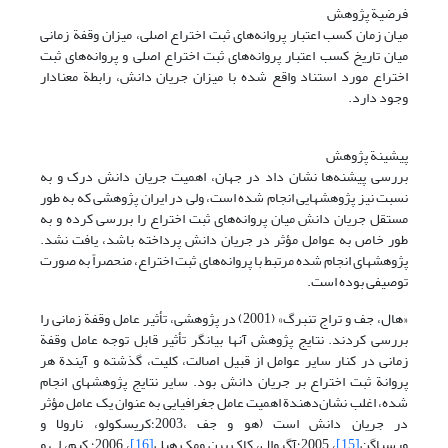
فرضیة پژوهش
میان زمان کسب اعتبار پروانه‌های ثبت اختراع اصلی، میزان وقفة زمانی
میان تاریخ کسب اعتبار پروانه‌های ثبت اختراع اصلی و پروانه‌های ثبت
اختراع مورد استناد واقع شده با میزان جریان دانش، رابطة معنادار
وجود دارد.
پیشینة پژوهش
بررسی پیشنه‌ها نشان داد در جهان، اهمیت جریان دانش درک و به
نسبت نیز پژوهشهایی انجام شده است، ولی در ایران پژوهشی که به طور
مستقل جریان دانش میان پروانه‌های ثبت اختراع را بررسی کرده و به
طور خاص به عوامل مؤثر در جریان دانش پرداخته باشد، یافت نشد.
پژوهشهای انجام شده مرتبط با پروانه‌های ثبت اختراع، منحصراً به صورت
توصیفی بوده است.
«هال، جف و تراج تنبرگ» (2001) در پژوهشی، تأثیر عامل وقفة زمانی را
بررسی کردند. نتایج پژوهش آنها بیانگر تأثیر قابل توجه عامل وقفة
زمانی در کنار سایر عوامل از قبیل اصالت، کلیت، گذشته و آیندة هر
پروانة ثبت اختراع بر جریان دانش بود. سایر نتایج پژوهشهای انجام
شده، اغلب نشان‌دهندة اهمیت عامل جغرافیایی به عنوان یک عامل مؤثر
در جریان دانش است (هو و جف ،2003؛کریسکولو، نارولا و
ورسپاگن
[15]
، 2005؛آگروال، کاک برن ومک هیل
[16]
، 2006؛ کیم، لی و