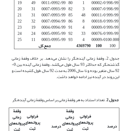
19
49
0011/0
992/99
80
1
00002/0
998/99
20
31
0007/0
993/99
82
3
00007/0
998/99
21
31
0007/0
993/99
85
48
00011/0
999/99
22
32
0007/0
994/99
86
8
00018/0
999/99
23
19
0004/0
994/99
91
4
00009/0
999/99
24
24
0005/0
995/99
92
33
00076/0
999/99
25
11
0003/0
995/99
93
4
00009/0
100.000
100
100
4369790
جمع کل
جدول 2، وقفة زمانی آینده‌نگر را نشان می‌دهد. بر خلاف وقفة زمانی
گذشته‌نگر که حداکثر 93 سال طول می‌کشد، وقفة زمانی آینده بین 0-
92 سال متغیر بوده و تا سال 2006 به مدت 92 سال طول کشیده است و
این روند در آینده نیز ادامه خواهد داشت.
جدول 2
. تعداد استناد به هر وقفة زمانی بر اساس وقفة زمانی آینده‌نگر
وقفة
وقفة
فراوانی
فراوانی
زمانی
زمانی
پروانه‌های
پروانه‌های
پروانه‌های
پروانه‌های
درصد
درصد
ثبت
ثبت
ثبت
ثبت