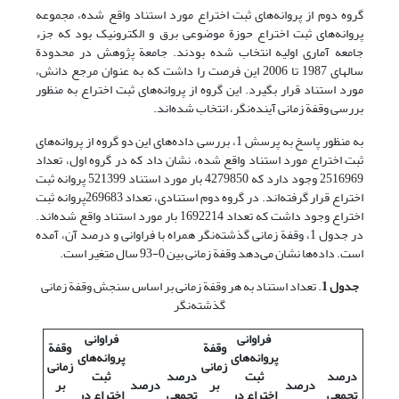
گروه دوم از پروانه‌های ثبت اختراع مورد استناد واقع شده، مجموعه
پروانه‌های ثبت اختراع حوزة موضوعی برق و الکترونیک بود که جزء
جامعه آماری اولیه انتخاب شده بودند. جامعة پژوهش در محدودة
سالهای 1987 تا 2006 این فرصت را داشت که به عنوان مرجع دانش،
مورد استناد قرار بگیرد. این گروه از پروانه‌های ثبت اختراع به منظور
بررسی وقفة زمانی آینده‌نگر، انتخاب شده‌اند.
به منظور پاسخ به پرسش 1، بررسی داده‌های این دو گروه از پروانه‌های
ثبت اختراع مورد استناد واقع شده، نشان داد که در گروه اول، تعداد
2516969 وجود دارد که 4279850 بار مورد استناد 521399 پروانه ثبت
اختراع قرار گرفته‌اند. در گروه دوم استنادی، تعداد 269683پروانه ثبت
اختراع وجود داشت که تعداد 1692214 بار مورد استناد واقع شده‌اند.
در جدول 1، وقفة زمانی گذشته‌نگر همراه با فراوانی و درصد آن، آمده
است. داده‌ها نشان می‌دهد وقفة زمانی بین 0-93 سال متغیر است.
جدول 1
. تعداد استناد به هر وقفة زمانی بر اساس سنجش وقفة زمانی
گذشته‌نگر
فراوانی
فراوانی
وقفة
وقفة
پروانه‌های
پروانه‌های
زمانی
زمانی
درصد
ثبت
درصد
ثبت
درصد
بر
درصد
بر
تجمعی
اختراع در
تجمعی
اختراع در