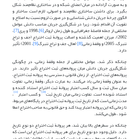
و به صورت آزادانه در میان اعضای شبکه و در ساختاری نظام‌مند شکل
بگیرد. برای داشتن ساختاری نظام‌مند و اصولی، لازم است ساختار و
الگوی چرخة جریان دانش شناسایی و در صورت لزوم نسبت به اصلاح و
تقویت آن اقدام شود، زیرا در شکل‌گیری جریان مناسب دانش عوامل
مختلفی از جمله فاصلة جغرافیایی و طول زمان (زوکر
[6]
،1998 و پری
[7]
،
2002)، میزان اهمیت گذشته و اصالت پروانة ثبت اختراع (جف و تراج
تنبرگ، 2005) و وقفة زمانی
[8]
(هال، جف و تراج تنبرگ
[9]
، 2001) تأثیر
دارد.
چنانکه ذکر شد، عوامل مختلفی از جمله وقفة زمانی، در چگونگی
شکل‌گیری جریان دانش میان پروانه‌های ثبت اختراع تأثیر دارند. در
پروانه‌های ثبت اختراع، از زمان قانونی دسترسی به پروانه ثبت اختراع،
به عنوان وقفة زمانی یاد می‌کنند. به عبارت دیگر، وقفة زمانی، تفاوت
میان سال ثبت و سال کسب اعتبار پروانة ثبت اختراع استناد کننده و
[11]
[10]
استناد شونده است. تفاوت زمانی میان تاریخ ثبت
و کسب اعتبار
،
مدت زمانی است که از تاریخ ثبت پروانه ثبت اختراع در پایگاه‌های مربوط،
تا زمانی که این پروانه اعتبار پیدا کند و حق قانونی به صاحب اختراع اعطا
شود ، طول می‌کشد.
چنانکه در سطرهای بالا بیان شد، هر پروانة ثبت اختراع دو نوع تاریخ
دارد. دلیل وجود دو نوع تاریخ برای هر پروانه ثبت اختراع این است که
در پایگاه‌های مربوط، رسم بر این است که پس از ثبت اطلاعات اختراع در