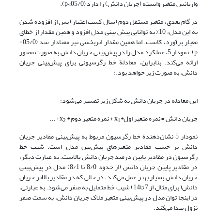
واریانس متغیر وابسته (جریان دانش) را دارد (05/0>p).
در گام بعدی، متغیر مستقل دوم (سال کسب اعتبار) پس از افزوده شدن
به این مدل، 10% به توانایی پیش بینی مدل افزود و همین مقدار از خطای
معیار برآورد، کاست. اما همین مقدار اثربخشی نیز معنادار شد (05/0=
p). نمودار 5، عملکرد مدل را در پیش‌بینی جریان دانش به صورت مصور
ارائه می‌کند. بنابراین، معادلة خط رگرسیونی برای پیش‌بینی جریان
دانش، به صورت زیر خواهد بود.:
این معادله در جریان دانش به شکل زیر تفسیر می‌شود:
جریان دانش = نمرة متغیر اول*x
+ نمرة متغیر دوم * x
+ ...
2
1
نمودار 5 نشان‌دهندة خط رگرسیون مربوط به پیش‌بینی مقادیر جریان
دانش بر حسب مقادیر متغیرهای پیش‌بین مدل است. شیب خط
رگرسیون در مقادیر پایین درصد جریان دانش بالاست. به عبارت دیگر،
در مقادیر پایین جریان دانش (از حدود 8/0 تا 8/1) مدل در پیش‌بینی
جریان دانش بسیار بهتر عمل می‌کند، در حالی که در مقادیر بالاتر جریان
دانش( برای مثال از 7 تا14) شیب خط متمایل به صفر می‌شود. به عبارتی،
در اینجا توان مدل در پیش‌بینی متغیر ملاک جریان دانش، به سمت صفر
نزول پیدا می‌کند.