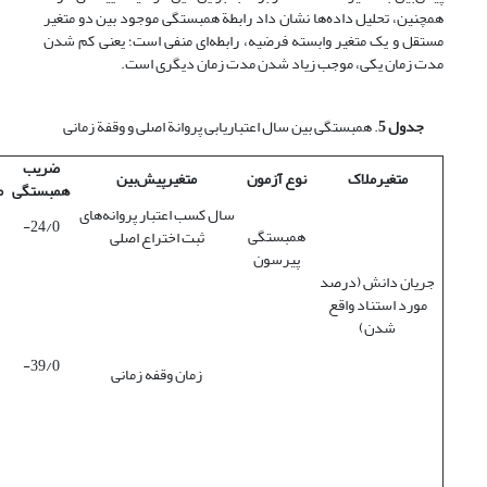
همچنین، تحلیل داده‌ها نشان داد رابطة همبستگی موجود بین دو متغیر
مستقل و یک متغیر وابسته فرضیه، رابطه‌ای منفی است؛ یعنی کم شدن
مدت زمان یکی، موجب زیاد شدن مدت زمان دیگری است.
جدول 5
. همبستگی بین سال اعتباریابی پروانة اصلی و وقفة زمانی
ضریب
متغیرملاک
نوع آزمون
متغیرپیش‌بین
همبستگی
م
سال کسب اعتبار پروانه‌های
24/0-
همبستگی
ثبت اختراع اصلی
پیرسون
جریان دانش (درصد
مورد استناد واقع
شدن)
39/0-
زمان وقفه زمانی