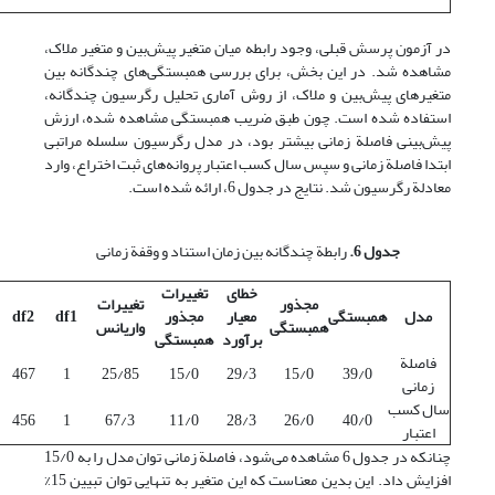
در آزمون پرسش قبلی، وجود رابطه میان متغیر پیش‌بین و متغیر ملاک،
مشاهده شد. در این بخش، برای بررسی همبستگی‌های چندگانه بین
متغیرهای پیش‌بین و ملاک، از روش آماری تحلیل رگرسیون چندگانه،
استفاده شده است. چون طبق ضریب همبستگی مشاهده شده، ارزش
پیش‌بینی فاصلة زمانی بیشتر بود، در مدل رگرسیون سلسله مراتبی
ابتدا فاصلة زمانی و سپس سال کسب اعتبار پروانه‌های ثبت اختراع، وارد
معادلة رگرسیون شد. نتایج در جدول 6، ارائه شده است.
جدول 6.
رابطة چندگانه بین زمان استناد و وقفة زمانی
خطای
تغییرات
مجذور
تغییرات
مدل
همبستگی
معیار
مجذور
df1
df2
همبستگی
واریانس
برآورد
همبستگی
فاصلة
467
1
25/85
15/0
29/3
15/0
39/0
زمانی
سال کسب
456
1
67/3
11/0
28/3
26/0
40/0
اعتبار
چنانکه در جدول 6 مشاهده می‌شود، فاصلة زمانی توان مدل را به 15/0
افزایش داد. این بدین معناست که این متغیر به تنهایی توان تبیین 15%