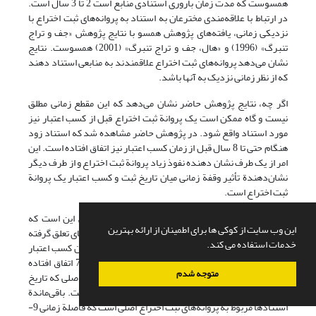
همسوست که مدت زمان باروری استنادی منابع است 2 تا 3 سال است.
در ارتباط با علاقه‌مندی مخترعان به استناد به پروانه‌های ثبت اختراع با
نزدیکی زمانی، یافته‌های پژوهش همسو با نتایج پژوهش «جف و تراج
تنبرگ» (1996) و «هال، جف و تراج تنبرگ» (2001) همسوست. نتایج
نشان می‌دهد پروانه‌های ثبت اختراع علاقمندند به منابعی استناد دهند
که از نظر زمانی نزدیک به آنها باشد.
اگر چه، نتایج پژوهش حاضر نشان می‌دهد که این مقطع زمانی مطلق
نیست و گاه ممکن است یک پروانة ثبت اختراع قبل از کسب اعتبار نیز
مورد استناد واقع شود. در پژوهش حاضر مشاهده شد که استناد زود
هنگام حتی تا 8 سال قبل از زمان کسب اعتبار نیز اتفاق افتاده است. این
امر از یک طرف نشان دهنده نفوذ زیاد پروانة ثبت اختراع و از طرف دیگر
نشان‌دهندة تأثیر وقفة زمانی میان تاریخ ثبت و کسب اعتبار یک پروانة
ثبت اختراع است.
از دیگر نتایج بررسی تأثیر وقفة زمانی در جریان دانش این است که
این وب سایت از کوکی ها برای اطمینان از ارائه بهترین
پروانه‌های ثبت اختراع اصلی، زمانی بیش از 50% از استنادهای تعلق گرفته
خدمات استفاده می کند.
به خود را دریافت کرده‌اند، که 5 سال یا کمتر از آن از زمان کسب اعتبار
آنها گذشته است. 25% استنادها در وقفة زمانی بین 5-7 اتفاق افتاده
متوجه شدم
است؛ 10% از مجموع استنادها، به پروانه‌های ثبت اختراع اصلی که تاریخ
کسب آنها بین 7-9 سال طول کشیده، صورت گرفته است. باقی‌ماندة
استنادها مربوط به پروانه‌های ثبت اختراع اصلی است که فاصلة زمانی 9-