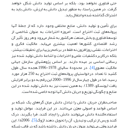
حتی فناوری نخواهد بود، بلکه بر اساس تولید دانش شکل خواهد
گرفت. در همین راستا، به منظور تبدیل دانش به ارزش، دانش باید به
اشتراک گذاشته شده و انتقال یابد.
برای تأمین و تولید دانش، منابع مختلفی وجود دارد که از جملة آنها
پروانه‌های ثبت اختراع است. امروزه اختراعات به عنوان شاخصی از
توسعة فناوری و بخش صنعت هرکشور به شمار می‌رود و هر روز تأثیر آن
رشد اقتصادی کشورها اهمیت بیشتری می‌یابد. مالکیت فکری و
اختراعات، نقشی روزافزون نه فقط در برنامه‌ریزیها برای تحقیقات بیشتر،
بلکه درکاربردکشفیات علمی و اختراعات و اشاعة دانش تولید شده نیز
رسالتی اساسی بر عهده دارند. بر اساس پژوهشهای سازمان جهانی
مالکیت معنوی
[4]
، در محدودة سالهای 1978-1996،هجده سال طول
کشید تا تعداد درخواستهای پروانه‌های ثبت اختراع به 250 هزار مورد
رسید، اما در طول چهارسال از 1996 -2000 این رقم به دو برابر افزایش
یافت (یونسکو، 1389). به همین نسبت نیز به دانش تولید شده در این
منابع و چگونگی توزیع و جریان دانش آنها توجه خاصی شده است.
صاحب‌نظران جریان دانش را تبادل دانش میان گره‌های یک شبکه بر
اساس قواعد و اصولی معیّن می‌دانند. در این فرایند، عوامل تولید و
استفاده‌کنندة دانش می‌توانند دانش را ایجاد کنند، فرا بگیرند، درک
کنند و پس از ترکیب و تبدیل، آن را تحویل دهند (ژوگ
[5]
، a2006). این
فرایند وقتی می‌تواند عنوان جریان دانش داشته باشد که در قالب شبکه