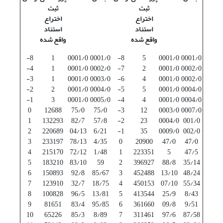
ثبت
ثبت
اختراع
اختراع
استناد
استناد
واقع شده
واقع شده
8-
1
0001/0
0001/0
8-
5
0001/0
0001/0
4-
1
0001/0
0002/0
7-
2
0001/0
0002/0
3-
1
0001/0
0003/0
6-
4
0001/0
0002/0
2-
2
0001/0
0004/0
5-
5
0001/0
0004/0
1-
3
0001/0
0005/0
4-
4
0001/0
0004/0
0
12688
75/0
75/0
3-
12
0003/0
0007/0
1
132293
82/7
57/8
2-
23
0004/0
001/0
2
220689
04/13
6/21
1-
35
0009/0
002/0
3
233197
78/13
4/35
0
20900
47/0
47/0
4
215170
72/12
1/48
1
223351
5
47/5
5
183210
83/10
59
2
396927
88/8
35/14
6
150893
92/8
85/67
3
452488
13/10
48/24
7
123910
32/7
18/75
4
450153
07/10
55/34
8
100828
96/5
13/81
5
413544
25/9
8/43
9
81651
83/4
95/85
6
361660
09/8
9/51
10
65226
85/3
8/89
7
311461
97/6
87/58