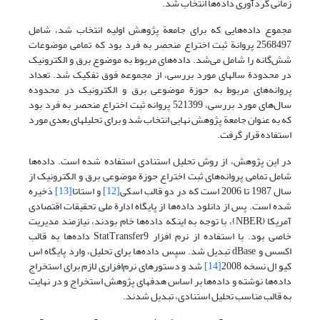
زمانی گردآوری داده‌ها انتخاب شد.
مجموع داده‌هایی که برای جامعة پژوهش اولیه انتخاب شد، شامل
2568497 پروانة ثبت اختراع منحصر به فرد بود که تمامی موضوعات
شش‌گانه را شامل می‌شد. داده‌های مربوط به موضوع برق و الکترونیک
در محدودة سالهای مورد بررسی، از مجموعه فوق تفکیک شد. تعداد
پروانه‌های مربوط به حوزة موضوعی برق و الکترونیک در محدوده
سال‌های مورد بررسی، 521399 پروانه ثبت اختراع منحصر به فرد بود
که به عنوان جامعة پژوهش نهایی انتخاب شد و برای تحلیلهای بعدی مورد
استفاده قرار گرفت.
در این پژوهش، از روش تحلیل استنادی استفاده شده است. داده‌ها
شامل تمامی پروانه‌های ثبت اختراع حوزة موضوعی برق و الکترونیک از
سال 1987 تا 2006 است که در دو قالب اسکی
[12]
و استاتا
[13]
ذخیره
شده است. پس از دانلود داده‌ها از پایگاه ادارة ملی تحقیقات اقتصادی
آمریکا (NBER)، با توجه به اینکه داده‌ها خام بودند، نیازمند مدیریت
خاصی بود. با استفاده از نرم افزار StatTransfer9 داده‌ها به قالب
اکسس و dBase تبدیل شد. سپس داده‌ها برای تحلیل، وارد پایگاه اس
کیو ال نسخه 2008
[14]
شد و دستورهای نرم‌افزاری لازم برای استخراج
داده‌ها نوشته و داده‌ها بر اساس هدفهای پژوهش استخراج و در نهایت
به قالب مناسب تحلیل استنادی، تبدیل شدند.