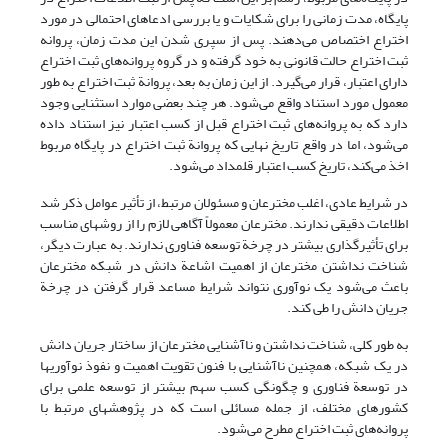
پایگاه، مدت زمانی را برای شکایات و یا بررسی ادعاهای احتمالی در مورد
اختراع اختصاص می‌دهند. پس از سپری شدن این مدت زمان، پروانه
ثبت اختراع حالت قانونی به خود گرفته و در گروه پروانه‌های ثبت اختراع
دارای اعتبار، قرار می‌گیرد. از این زمان به بعد، پروانة ثبت اختراع به طور
معمول مورد استناد واقع می‌شود. هر چند بعضی موارد استثنایی وجود
دارد که به پروانه‌های ثبت اختراع قبل از کسب اعتبار نیز استناد داده
می‌شود، اما در واقع تاریخ نهایی که پروانة ثبت اختراع در پایگاه مربوط
اخذ می‌کند، تاریخ کسب اعتبار قلمداد می‌شود.
در شرایط عادی، اغلب مخترعان و مسئولان مرتبط، از تأثیر عوامل ذکر شد
اطلاعات دقیقی ندارند. مخترعان معمولاً آگاهی لازم را از روشهای مناسب
برای تأثیرگذاری بیشتر در چرخة توسعه فناوری ندارند. به عبارت دیگر،
شناخت نداشتن مخترعان از اهمیت اشاعة دانش در شبکه مخترعان
باعث می‌شود یک نوآوری نتواند شرایط مساعد قرار گرفتن در چرخة
جریان دانش را طی کند.
به طور کلی، شناخت نداشتن و ناآشنایی مخترعان از ساختار جریان دانش
در یک شبکه، همچنین ناآشنایی با فنون تقویت اهمیت و نفوذ نوآوریها
در توسعة فناوری و چگونگی کسب سهم بیشتر از توسعه علمی برای
کشورهای مختلف، از جمله مسائلی است که در پژوهشهای مرتبط با
پروانه‌های ثبت اختراع مطرح می‌شود.