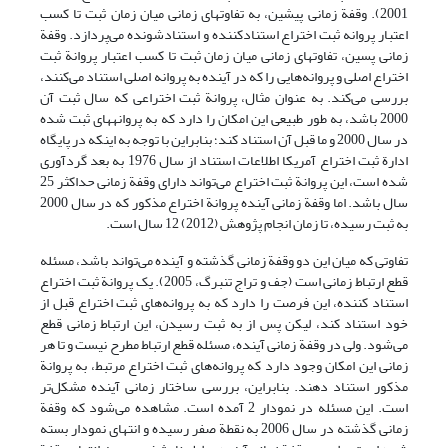
2001). وقفة زمانی پیشین، به تفاوتهای زمانی میان زمان ثبت تا کسب
اعتبار پروانه ثبت اختراع استنادکننده و استنادشونده می‌پردازد. وقفة
زمانی پسین، تفاوتهای زمانی میان زمان ثبت تا کسب اعتبار پروانة ثبت
اختراع اصلی و پروانه‌هایی را که در آینده به پروانه اصلی استناد می‌کنند،
بررسی می‌کند. به عنوان مثال، پروانة ثبت اختراعی که سال ثبت آن
2000 باشد، به طور طبیعی این امکان را دارد که به پروانه­های ثبت شده
در سال 2000 و ما قبل آن استناد کند؛ بنابراین با توجه به اینکه در پایگاه
ادارة ثبت اختراع آمریکا اطلاعات استناد از سال 1976 به بعد گردآوری
شده است، این پروانة ثبت اختراع می‌تواند دارای وقفة زمانی حداکثر 25
سال باشد. اما وقفة زمانی آینده پروانة اختراع مذکور که در سال 2000
به ثبت رسیده، تا زمان انجام پژوهش (2012) 12 سال است.
تفاوتی که میان این دو وقفة زمانی گذشته و آینده می‌تواند باشد، مسئله
قطع ارتباط زمانی است (جف و تراج تنبرگ، 2005). یک پروانة ثبت اختراع
استناد کننده، این فرصت را دارد که به پروانه‌های ثبت اختراع قبل از
خود استناد کند، لیکن پس از به ثبت رسیدن، این ارتباط زمانی قطع
می‌شود. ولی در وقفة زمانی آینده، مسئله قطع ارتباط مطرح نیست و تا هر
زمانی این امکان وجود دارد که پروانه‌های ثبت اختراع مرتبط، به پروانة
مذکور استناد دهند. بنابراین، بررسی ساختار زمانی آینده مشکل‌تر
است. این مسئله در نمودار 2 آمده است. مشاهده می‌شود که وقفة
زمانی گذشته در سال 2006 به نقطة صفر رسیده و انتهای نمودار بسته