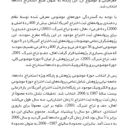
جغرافیایی و موضوع آن، این پایگاه به عنوان منبع استخراج داده‌ها
انتخاب شد.
با توجه به گستردگی حوزه‌های موضوعی معرفی شده توسط نظام
رده‌بندی پروانه‌های ثبت اختراع آمریکا (شامل بیش از 400 ردة اصلی و
12000 ردة فرعی)، «هال، جف و تراج تنبرگ» (2001) رده‌بندی جدیدی را
برای پروانه‌های ثبت اختراع موجود در این پایگاه مطرح نمودند. این
پژوهشگران تمامی موضوعات پروانه‌های ثبت اختراع آمریکا را در 6 حوزة
موضوعی اصلی و 36 حوزة فرعی و بیش از 400 ردة فرعی تقسیم نمودند
که مبنای بسیاری از پژوهشها قرار گرفت (هال، جف و تراج تنبرگ، 2001،
جف، تراج تنبرگ، 2005). در این پژوهش، از میان 6 حوزة موضوعی کلی،
حوزة موضوعی برق و الکترونیک انتخاب و داده‌ها استخراج شد.
پس از انتخاب حوزة موضوعی پژوهش و پایگاه ویژه استخراج داده‌ها،
جامعه نهایی پژوهش شامل تمامی پروانه‌های ثبت اختراع حوزة موضوعی
برق و الکترونیک موجود در پایگاه ادارة ثبت اختراع آمریکا در بازة زمانی
بیست سالۀ 1987 تا 2006، انتخاب شد. تحقیقات نشان داده معمولاً از
زمان ثبت پروانه ثبت اختراع تا زمان اعتباریابی، سه سال طول می‌کشد
(هال، جف و تراج تنبرگ، 2001). علاوه بر این، معمولاً برای باروری
استنادی، حداقل دو سال را پیشنهاد می‌کنند. مجموع سالهای این دو
برابر با 5 سال بود که از زمان گردآوری داده‌ها کسر گردید و سال 2006
به دست آمد. بنابراین، محدودة سالهای 1987- 2006 به عنوان محدودة