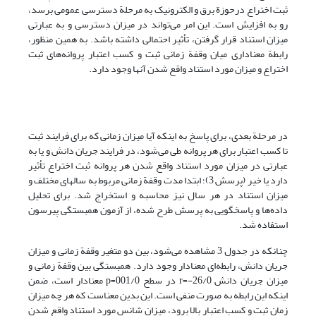
ثبت اختراع درحوزة برق و الکترونیک به مرحلة دسترسی عمومی برسد،
رو به افزایش است. این امر می‌تواند در میزان دسترسی و به عبارتی
میزان استناد قرار گرفتن، تأثیر احتمالی داشته باشد. به همین منظور،
رابطة معناداری میان وقفة زمانی ثبت و کسب اعتبار پروانه‌های ثبت
اختراع و میزان مورد استناد واقع شدن آنها وجود دارد.
در مرحلة بعدی، برای پاسخ به اینکه آیا میزان زمانی که برای فرایند ثبت
تا کسب اعتبار برای هر پروانه طی می‌شود، در فرایند جریان دانش و یا به
عبارتی در میزان مورد استناد واقع شدن هر پروانه ثبت اختراع تأثیر
دارد یا خیر (پرسش 3)؛ ابتدا مدت وقفة زمانی مربوط به سالهای مختلف و
میزان استناد در هر سال نیز محاسبه و استخراج شد. برای تحلیل
داده‌ها و پاسخگویی به پرسش طرح شده، از آزمون همبستگی پیرسون
استفاده شد.
چنانکه در جدول 3 مشاهده می‌شود، بین دو متغیر وقفة زمانی و میزان
جریان دانش، رابطه‌ای معنادار وجود دارد. همبستگی بین وقفة زمانی و
میزان جریان دانش 26/0-=r در سطح 001/0=p معنا‌دار است، ضمن
اینکه این رابطه به صورت منفی است. این بدین معناست که هر چه میزان
زمان ثبت و کسب اعتبار بالا برود، میزان شانس مورد استناد واقع شدن