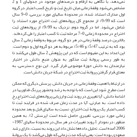
نمی‌دهد، با نگاهی به ارقام و درصدهای موجود در جدولهای 1 و 2
مشخص می‌‌شود وقفة زمانی میان تاریخ ثبت و تاریخ کسب اعتبار در گروه
اول مدارک استناد شده، در محدودة سالهای مورد بررسی، 0-9 سال
است که 9/99% از مجموع کل پروانه‌های ثبت اختراع مورد استناد را
شامل می‌شود. اما در گروه دوم، نزدیک به 9/99% از پروانه‌های ثبت
اختراع در محدودة زمانی 0-7 مرحله ثبت تا کسب اعتبار را طی کرده‌‌اند.
بالاترین درصد وقفة زمانی در هر دو گروه، مربوط به وقفة زمانی 2 سال
بود که به ترتیب 5/47% و 5/46% مربوط به هر دو گروه اول و دوم است.
این اعداد به این مفهوم است که در این پژوهش 2 سال طول می‌کشد تا
به طور رسمی پروانة ثبت مذکور به عنوان منبع دانش در اختیار
نیازمندان به دانش حوزة موضوعی قرار گیرد. این نوع دسترسی، به
معنای قرار گرفتن پروانة ثبت اختراع در شبکة جریان دانش است.
در ارتباط با اهمیت وقفة زمانی در جریان دانش، پرسش دیگری که ممکن
است مطرح شود این است که با توجه به رشد وحضور پررنگ فناوریها در
اشاعة دانش، آیا تغییری در روند ثبت و ارزیابی پروانه‌های ثبت اختراع رخ
داده است. به عبارتی، آیا در مدت زمان صرف شده در فرایند ثبت تا
کسب اعتبار یک پروانة ثبت اختراع، نسبت به سالهای قبل و بعد محدوده
زمانی مورد بررسی، تغییری حاصل شده است (پرسش 2). به همین
منظور، در نمودار 1 روند تغییرات در هر سال در محدودة سالهای 1987-
2006 آمده است. تحلیل داده‌ها نشان داد این روند به نسبت، دارای رشد
صعودی بوده است؛ یعنی اینکه مدت زمانی که طول می‌کشد تا یک پروانة