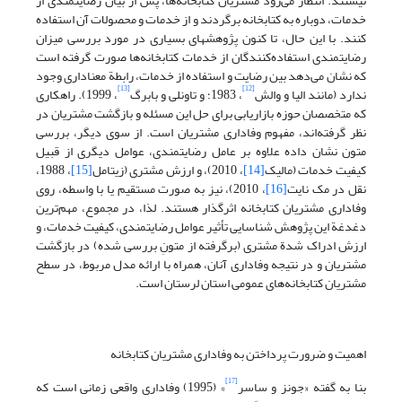
نیستند. انتظار می‌رود مشتریان کتابخانه‌ها، پس از بیان رضایتمندی از
خدمات، دوباره به کتابخانه برگردند و از خدمات و محصولات آن استفاده
کنند. با این حال، تا کنون پژوهشهای بسیاری در مورد بررسی میزان
رضایتمندی استفاده‌کنندگان از خدمات کتابخانه‌ها صورت گرفته است
که نشان می‌دهد بین رضایت و استفاده از خدمات، رابطة معنا‌داری وجود
[13]
[12]
ندارد (مانند الیا و والش
، 1983؛ و تاونلی و بابرگ
، 1999). راهکاری
که متخصصان حوزه بازاریابی برای حل این مسئله و بازگشت مشتریان در
نظر گرفته‌اند، مفهوم وفاداری مشتریان است. از سوی دیگر، بررسی
متون نشان داده علاوه بر عامل رضایتمندی، عوامل دیگری از قبیل
کیفیت خدمات (مالیک
[14]
، 2010)، و ارزش مشتری (زیتامل
[15]
، 1988،
نقل در مک نایت
[16]
، 2010)، نیز به صورت مستقیم یا با واسطه، روی
وفاداری مشتریان کتابخانه اثرگذار هستند. لذا، در مجموع، مهم‌ترین
دغدغة این پژوهش شناسایی تأثیر عوامل رضایتمندی، کیفیت خدمات، و
ارزش ادراک شدة مشتری (برگرفته از متونِ بررسی شده) در بازگشت
مشتریان و در نتیجه وفاداری آنان، همراه با ارائه مدل مربوط، در سطح
مشتریان کتابخانه‌های عمومی استان لرستان است.
اهمیت و ضرورت پرداختن به وفاداری مشتریان کتابخانه
[17]
بنا به گفته «جونز و ساسر
» (1995) وفاداری واقعی زمانی است که