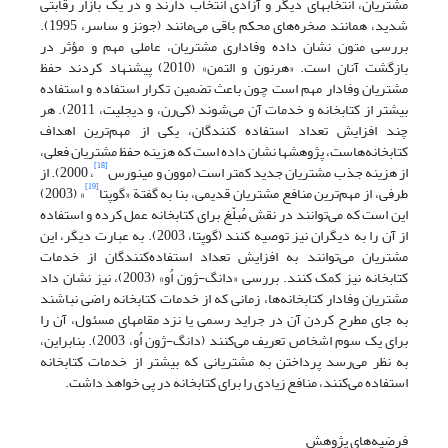
مشتریان، انتخابهای دیگر و آزادی انتخاب دارند و در یک بازار رقابتی
شدید، همانند صخره‌های محکم باقی می‌مانند (جونز و ساسر، 1995).
بررسی متون نشان داده وفاداری مشتریان، عاملی مهم و مؤثر در
بازگشت آنان است. «هرنون و التمن» (2010) پیشنهاد کردند حفظ
مشتریان وفادار مهم است چون باعث تضمین تکرار استفاده و استفاده
بیشتر از کتابخانه و خدمات آن می‌شوند (کی‌رن، و دیجلیت، 2011). هر
چند افزایش تعداد استفاده کنندگان، یکی از مهم‌ترین اهداف
کتابخانه‌هاست، پژوهشها نشان داده است که هزینه حفظ مشتریان فعلی،
[18]
از هزینه جذب مشتریان جدید کمتر است (موون و مینورس
، 2000). از
[19]
طرفی، از مهم‌ترین منافع مشتریان قدیمی، بنا به گفتة «گوپتا
» (2003)
این است که می‌توانند در نقش مُبلّغ برای کتابخانه عمل کرده و استفاده
از آن را به دیگران نیز توصیه کنند (گوپتا، 2003). به عبارت دیگر، این
مشتریان می‌توانند به افزایش تعداد استفاده‌کنندگان از خدمات
کتابخانه نیز کمک کنند. بررسی «دانگ-ژون اُو» (2003)، نیز نشان داد
مشتریان وفادار کتابخانه‌ها، زمانی که از خدمات کتابخانه راضی نباشند
به جای مطرح کردن آن در جراید رسمی یا نزد مقامهای مسئول، آن را
برای یک سوم اشخاص تعریف می‌کنند (دانگ-ژون اُو، 2003). بنابراین،
به نظر می‌رسد پرداختن به مشتریانی که بیشتر از خدمات کتابخانه
استفاده می‌کنند، منافع زیادی را برای کتابخانه در پی خواهد داشت.
فرضیه‌های پژوهش