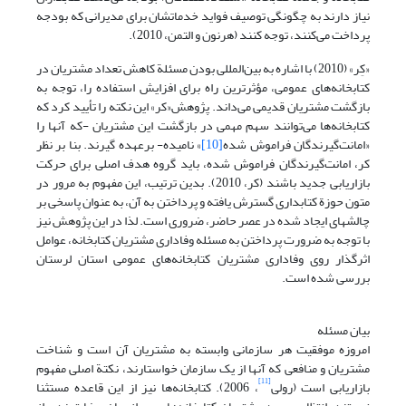
نیاز دارند به چگونگی توصیف فواید خدماتشان برای مدیرانی که بودجه
پرداخت می‌کنند، توجه کنند (هرنون و التمن، 2010).
«کِر» (2010) با اشاره به بین‌المللی بودن مسئلة کاهش تعداد مشتریان در
کتابخانه‌های عمومی، مؤثرترین راه برای افزایش استفاده را، توجه به
بازگشت مشتریان قدیمی می‌داند. پژوهش«کر» این نکته را تأیید کرد که
کتابخانه‌ها می‌توانند سهم مهمی در بازگشت این مشتریان -که آنها را
«امانت‌گیرندگان فراموش شده
[10]
» نامیده- برعهده گیرند. بنا بر نظر
کر، امانت‌گیرندگان فراموش شده، باید گروه هدف اصلی برای حرکت
بازاریابی جدید باشند (کر، 2010). بدین ترتیب، این مفهوم به مرور در
متون حوزة کتابداری گسترش یافته و پرداختن به آن، به عنوان پاسخی بر
چالشهای ایجاد شده در عصر حاضر، ضروری است. لذا در این پژوهش نیز
با توجه به ضرورت پرداختن به مسئله وفاداری مشتریان کتابخانه، عوامل
اثرگذار روی وفاداری مشتریان کتابخانه‌های عمومی استان لرستان
بررسی شده است.
بیان مسئله
امروزه موفقیت هر سازمانی وابسته به مشتریان آن است و شناخت
مشتریان و منافعی که آنها از یک سازمان خواستارند، نکتة اصلی مفهوم
[11]
بازاریابی است (رولی
، 2006). کتابخانه‌ها نیز از این قاعده مستثنا