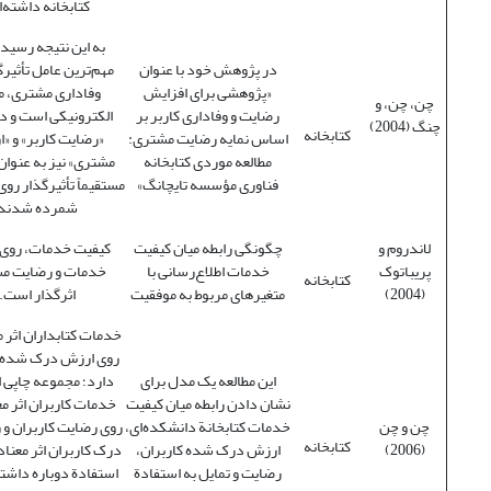
کتابخانه داشته‌ا
به این نتیجه رسید
در پژوهش خود با عنوان
مهم‌ترین عامل تأثیرگ
«پژوهشی برای افزایش
وفاداری مشتری، م
چن، چن، و
رضایت و وفاداری کاربر بر
الکترونیکی است و د
چنگ (2004)
کتابخانه
اساس نمایه رضایت مشتری:
«رضایت کاربر» و «
مطالعه موردی کتابخانه
مشتری» نیز به عنوان
فناوری مؤسسه تایچانگ»
مستقیماً تأثیرگذار روی
شمرده شدند
لاندروم و
چگونگی رابطه میان کیفیت
کیفیت خدمات، روی
پریباتوک
خدمات اطلاع‌رسانی با
خدمات و رضایت م
کتابخانه
(2004)
متغیرهای مربوط به موفقیت
اثرگذار است.
خدمات کتابداران اثر م
روی ارزش درک شده
این مطالعه یک مدل برای
دارد؛ مجموعه چاپی ا
نشان دادن رابطه میان کیفیت
خدمات کاربران اثر مع
چن و چن
خدمات کتابخانة دانشکده‌ای،
روی رضایت کاربران و 
کتابخانه
(2006)
ارزش درک شده کاربران،
درک کاربران اثر معناد
رضایت و تمایل به استفادة
استفادة دوباره داشت