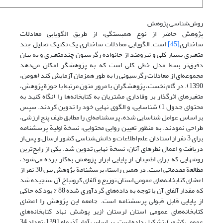
روش‌شناسی پژوهش
پژوهش حاضر از نوع همبستگی، از طریق الگویابی معادلات
ساختاری
[45]
است. الگویابی معادلات ساختاری یک تکنیک تحلیل چند
متغیری بسیار کلی و نیرومند از خانواده رگرسیون چندمتغیری و به بیان
دقیق‌تر بسط مدل خطی کلی است که به پژوهشگر امکان می‌دهد
مجموعه‌ای از معادلات رگرسیونی را به طور همزمان آزمایش کند (هومن،
1390). در گام نخست، پژوهشگران با مرور متون مرتبط با حوزة پژوهش،
متغیرهای اثرگذار بر وفاداری مشتریان به کتابخانه‌ها را (نگاه کنید به
محتوای جدول 1) شناسایی، و الگوی نهایی خود را تدوین کردند. سپس
بر اساس عوامل شناسایی شده، پرسشنامه‌ای را مطابق طیف پنج ارزشی،
طراحی نمودند. به منظور تعیین روایی محتوایی، نسخة اولیة پرسشنامه
برای 3 نفر از استادان علم اطلاعات و دانش‌شناسی کشور ارسال و پس از
دریافت و اعمال نظرهای آنان، نسخة نهایی تدوین شد. یکی از رایج‌ترین
روشهایی که برای اطمینان از پایایی ابزار پژوهش به‌کار برده می‌شود،
مطالعة مقدماتی است. در همین راستا، پرسشنامة پژوهش بین 30 نفر از
اعضای کتابخانه‌های عمومی استان توزیع و آلفای کرونباخ آن سنجیده شد
که مقدار آلفای آن با توجه به داده‌های گردآوری شده 88 % بود که حاکی
از پایایی قابل قبولی پرسشنامه است. جامعه این پژوهش را اعضای
کتابخانه‌های عمومی استان لرستان (زیر پوشش نهاد کتابخانه‌های
عمومی کشور)، تشکیل داده است. بر اساس آمار آذرماه 1391، تعداد 34