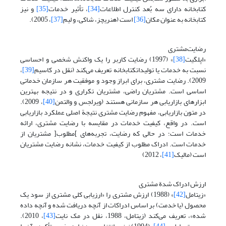
کتابخانه دارای سه بُعد کنترل اطلاعات
[34]
، تأثیر خدمات
[35]
و نیز
کتابخانه به عنوان مکان
[36]
است (هنریچز، شاکی، و لیم
[37]
، 2005).
رضایت‌مشتری
«اپلگیت
[38]
» (1997) رضایت کاربر را یک واکنش شخصی و احساسی
نسبت به خدمات یا تولیداتکتابخانه تعریف می‌کند (نقل در کاسیم
[39]
،
2009). رضایت مشتری، برای ابراز وجود و موفقیت هر سازمان خدماتی
اساسی است. مشتریان راضی، مشتریان تکراری و در نتیجه بهترین
ابزارهای بازاریابی هر سازمانی هستند (ویرلجس و والتمن
[40]
، 2009).
در متون بازاریابی، مفهوم رضایت مشتری نتیجة اصلی عملکرد بازاریابی
است. در واقع، کیفیت خدمات در مقایسه با رضایت مشتری، ارائه
خدمات است؛ در حالی که رضایت، تجربه‌های ]مطلوب[ مشتریان از
خدمات است. ادراک مطلوب از کیفیت خدمات، نشانه رضایت مشتریان
است (مالیک
[41]
، 2012)
ارزش ادراک شدة مشتری
«زیتامل
[42]
» (1988) ارزش مشتری را «ارزیابی کلی مشتری از سود یک
محصول (یا خدمت) بر اساس ادراکات از آنچه دریافت شده و آنچه داده
شده»، تعریف می‌کند (زیتامل، 1988، نقل در مک نایت
[43]
، 2010).