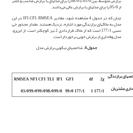
برازش متوسط، بین 05/0 تا 08/0 را برای مدلهای با برازش مناسب و کمتر
از 05/0 را برای مدلهای با برازش عالی می‌دانند.
چنان که در جدول 4 مشاهده ‌شود، مقادیر IFI،CFI، RMSEA در این
مدل به ملاکهای برازندگی مورد اشاره، نزدیک هستند. مقدار مجذور خی
نسبی 177/1 است که از ملاک قراردادی 2 نیز کوچکتر است. از این‌رو،
مدل وفاداری از برازش خوبی برخوردار است.
جدول 4.
شاخصهای نیکویی برازش مدل
ی برازندگی
RMSEA
NFI
CFI
TLI
IFI
GFI
df
2
χ
داری مشتریان
03/0
99/0
99/0
98/0
99/0
99/0
177/1
1
177/1