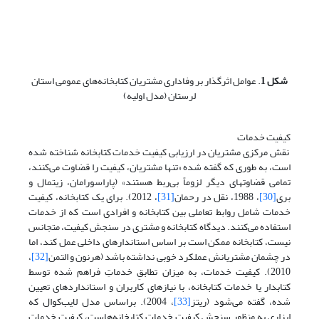
شکل 1
. عوامل اثرگذار بر وفاداری مشتریان کتابخانه‌های عمومی استان
لرستان (مدل اولیه)
کیفیت خدمات
نقش مرکزی مشتریان در ارزیابی کیفیت خدمات کتابخانه شناخته شده
است، به طوری که گفته شده «تنها مشتریان، کیفیت را قضاوت می‌کنند،
تمامی قضاوتهای دیگر لزوماً بی‌ربط هستند» (پاراسورامان، زیتمال و
بری
[30]
، 1988، نقل در رحمان
[31]
، 2012). برای یک کتابخانه، کیفیت
خدمات شامل روابط تعاملی بین کتابخانه و افرادی است که از خدمات
استفاده می‌کنند. دیدگاه کتابخانه و مشتری در سنجش کیفیت، متجانس
نیست، کتابخانه ممکن است بر اساس استاندارهای داخلی عمل کند، اما
در چشمان مشتریانش عملکرد خوبی نداشته باشد (هرنون و التمن
[32]
،
2010). کیفیت خدمات، به میزان تطابقِ خدماتِ فراهم شده توسط
کتابدار یا خدمات کتابخانه، با نیازهای کاربران و استانداردهای تعیین
شده، گفته می‌شود (ریتز
[33]
، 2004). براساس مدل لایب‌کوال که
ابزاری به منظور سنجش کیفیت خدمات کتابخانه‌هاست، کیفیت خدمات