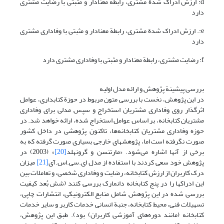
d: ارزش ادراک شدة مشتری، رابطة معنادار و مثبتی با رضایت مشتری
دارد
e:. ارزش ادراک شدة مشتری، رابطة معنادار و مثبتی با وفاداری مشتری
دارد
f: رضایت مشتری، رابطة معنادار و مثبتی با وفاداری مشتری دارد
بررسی پیشینة پژوهش و ارائه مدل اولیه
در این پژوهش، نخست با بررسی متون مربوط در حوزة کتابداری، عوامل
اثرگذار روی وفاداری مشتریان استخراج و سپس مدلی برای وفاداری
مشتریان کتابخانه، بر اساس عوامل استخراج شده، ارائه خواهد شد. در
حوزه وفاداری مشتریان کتابخانه‌ها، تاکنون پژوهشی در داخل کشور
صورت نگرفته است اما، پژوهشهای خارجی بسیاری صورت گرفته که به
برخی از آنها اشاره می‌شود. «مارتنسن و گرونهلد
[20]
» (2003) در
پژوهش خود سعی کردند با استفاده از مدل ای.سی.اس.آی
[21]
میزان
درک کاربران از ارزش کتابخانه، رضایت و وفاداری شخصی، و تعاملات بین
این ادراکها را در پنج کتابخانه دانمارک بررسی کنند (شش بُعد کیفیت
بررسی شده در این پژوهش شامل منابع الکترونیکی، انتشارات چاپی،
تسهیلات فنی، محیط کتابخانه، جنبة انسانی خدمات کاربر و سایر خدمات
کتابخانه (مانند دوره‌های آموزشی کاربران) بود). طبق این پژوهش،