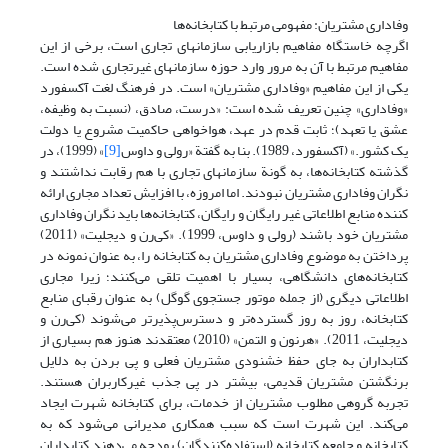
وفاداری مشتریان: مفهومی مرتبط با کتابخانه‌ها
اگرچه خاستگاه مفاهیم بازاریابی سازمانهای تجاری است، برخی از این
مفاهیم مرتبط با آن به مرور وارد حوزه سازمانهای غیرتجاری شده است.
یکی از این مفاهیم «وفاداری مشتریان» است. در فرهنگ لغت آکسفورد
«وفاداری» چنین تعریف شده است: «درست، صادق، (نسبت به وظیفه،
عشق یا تعهد)؛ ثابت قدم در عهد، هواخواهی حاکمیت مشروع یا دولت
یک کشور.» (آکسفورد، 1989). بنا به گفتة «رولی و داوس
[9]
» (1999)، در
گذشته کتابخانه‌ها، به گونة سازمانهای تجاری با هم رقابت نداشتند و
نگران وفاداری مشتریان نبودند. اما امروزه، با افزایش تعداد مجاری ارائه
کننده منابع اطلاعاتی غیر رایگان و رایگان، کتابخانه‌ها باید نگران وفاداری
مشتریان خود باشند (رولی و داوس، 1999). «کی‌رن و دیجلیت» (2011)
پرداختن به موضوع وفاداری مشتریان به کتابخانه را، به عنوان نمونه در
کتابخانه‌های دانشگاهی، بسیار با اهمیت تلقی می‌کنند؛ زیرا مجاری
اطلاعاتی دیگری (از جمله موتور جستجوی گوگل) به عنوان رقبای منابع
کتابخانه، روز به روز گسترده‌تر و دسترس‌پذیرتر می‌شوند (کی‌رن و
دیجلیت، 2011). «هرنون و التمن» (2010) معتقدند هنوز هم بسیاری از
کتابداران به جای حفظ خشنودی مشتریان فعلی و پی بردن به دلایل
برنگشتن مشتریان قدیمی، بیشتر در پی جذب غیرکاربران هستند.
تجربه گروهی مطلوب مشتریان از خدمات، برای کتابخانه شهرت ایجاد
می‌کند. این شهرت است که سبب همکاری مدیرانی می‌شود که به
کتابخانه و جامعه کتابخانه (استفاده‌کنندگان) بودجه می‌دهند کتابداران