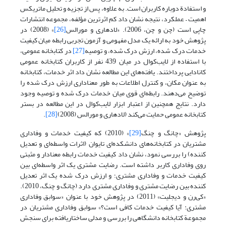
و استفادة دوباره کاربران است. به علاوه، پس از تجزیه و تحلیل ماتریکس
اهمیت – عملکرد، نتیجه نشان داد کم اثرترین مؤلفه، مجموعه انتشارات
چاپی است (چن و چن، 2006). «لادهاری و مورالس
[26]
» (2008) در
پژوهش خود به ارائه یک مدل مفهومی و آزمون تجربی رابطه میان کیفیت
خدمات درک شده، ارزش درک شده، و توصیه
[27]
در کتابخانه عمومی،
با استفاده از لایب‌کوال در میان 439 نفر از کاربران کتابخانه عمومی
کانادایی پرداختند. یافته‌های این مطالعه نشان داد اثر خدمات، کتابخانه
به عنوان مکان، و کنترل اطلاعات به طور معناداری ارزش درک شده را
توضیح می‌دهند. رابطه‌ای قوی میان خدمات درک شده و توصیه وجود
دارد. نتایج همچنین از اعتبار ابزار لایب‌کوال در این مطالعه در بستر
کتابخانه عمومی حمایت می‌کند (لادهاری و مورالس (2008)
[28]
.
پژوهش «چانگ و چنگ
[29]
» (2010) که کیفیت خدمات و وفاداری
مشتریان در کتابخانه‌های دانشکده‌ای تایوان (اثرات واسطه‌ای و تعدیل
کننده) را بررسی نمود، نشان داد کیفیت خدمات رابطه معنادار و مثبتی
روی وفاداری کاربر داشته است. رضایت مشتری یک اثر واسطه‌ای بین
کیفیت خدمات و وفاداری مشتری؛ و ارزش درک شده یک اثر تعدیل
کننده بین رضایت مشتری و وفاداری مشتری دارد (چانگ و چنگ، 2010).
«کی‌رن و دیجلیت» (2011) در پژوهش خود با عنوان «سوابق وفاداری
مشتری: آیا کیفیت خدمات کافی است؟» سوابق وفاداری مشتریان در
مجموعة کتابخانه دانشگاهی را بررسی و مدلی ساختاریافته برای سنجش