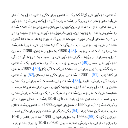
شاخص مجذور خی (
χ
2
) که یک شاخص برازندگی مطلق مدل به شمار
می‌آید، هر چه از صفر بزرگتر باشد، برازندگی مدل کمتر می‌شود. مجذور
خی معنادار، تفاوت معنادار بین کوواریانس‌های مفروض و مشاهده شده
را نشان می‌دهد. با وجود این، چون فرمول مجذور خی، حجم نمونه را در
بر دارد، مقدار آن در مورد نمونه‌های بزرگ متورم و اغلب به لحاظ آماری
معنادار می‌شود، و این سبب می‌گردد آمارة مجذور خی تقریباً همیشه
مدل را رد کند (بنتلر و بنت
[48]
، 1980؛ به نقل از هومن، 1390). به این
دلیل، بسیاری از پژوهشگران مجذور خی را نسبت به درجه آزادی آن
(مجذور خی نسبی
[49]
) بررسی و نسبت 2 را به‌عنوان یک شاخص
سرانگشتی نیکویی برازش استفاده می‌کنند (آربوکل
[50]
، 1997، به نقل
از کالکوئیت
[51]
، 2001). شاخص برازندگی مقایسه‌ای
[52]
و شاخص
برازندگی برازش تطبیقی
[53]
، شاخصهایی هستند که برازش یک مدل
معیّن را با مدل پایه که قایل به ‌وجود کوواریانس میان متغیرها نیست،
مقایسه می‌کند. هر چه این شاخصها به یک نزدیک‌تر باشد، برازش مدل
بهتر است. البته، این مدل باید حداقل 90/0 باشد تا مدل مورد نظر
پذیرفته شود (بنتلر، 1990؛ به‌نقل از هومن، 1390). شاخص ریشه خطای
تقریب میانگین مجذورات
[54]
یکی دیگر از شاخصهای برازندگی است.
«براون و کودک
[55]
» (1993؛ به نقل از هومن، 1390) مقادیر بالاتر از 10/0
را برای مدلهایی با برازش ضعیف، بین 08/0 تا 10/0 را برای مدلهای با