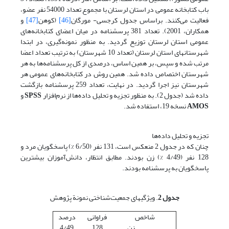
باب کتابخانه عمومی در استان لرستان با مجموع تعداد 54000 نفر عضو،
فعالیت می‌کنند. براساس جدول کرجسی- مورگان
[46]
(کوهن
[47]
و
همکاران، 2001). تعداد 381 پرسشنامه در میان اعضای کتابخانه‌های
عمومی استان لرستان توزیع گردید. به منظور نمونه‌گیری، در ابتدا
شهرستانهای استان لرستان (تعداد 10 شهرستان) به ترتیب تعداد اعضا
مرتب شده و سپس، بر همین اساس، درصدی از کل پرسشنامه‌ها به هر
شهرستان اختصاص داده شد. همین روش در کتابخانه‌های عمومی هر
شهرستان نیز اجرا گردید. در نهایت، تعداد 259 پرسشنامه بازگشت
داده شد (جدول 2). به منظور تجزیه‌ و تحلیل داده‌ها از نرم‌افزار
SPSS
و
AMOS
نسخه 19، استفاده شد.
تجزیه و تحلیل داده‌ها
چنان که در جدول 2 منعکس است، 131 نفر (6/50 %) پاسخگویان مرد و
128 نفر (4/49 %) زن بودند. مطابق انتظار، دانش‌آموزان بیشترین
پاسخگویان به پرسشنامه بودند.
جدول 2
. ویژگیهای جمعیت‌شناختی نمونة پژوهش
شاخص
فراوانی
درصد
زن
128
4/49