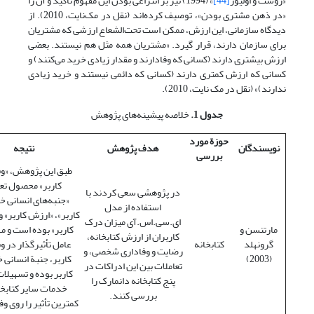
«روست و اولیور
[44]
» (1994) نیز بر انتزاعی بودن این مفهوم تأکید و آن را
«در ذهن مشتری بودن»، توصیف کرده‌اند (نقل در مک‌نایت، 2010). از
دیدگاه سازمانی، این ارزش، ممکن است تحت‌الشعاع ارزشی که مشتریان
برای سازمان دارند، قرار گیرد. «مشتریان همه مثل هم نیستند. بعضی
ارزش بیشتری دارند (کسانی که وفادارند و مقدار زیادی خرید می‌کنند) و
کسانی که ارزش کمتری دارند (کسانی که دائمی نیستند و خرید زیادی
ندارند)» (نقل در مک نایت، 2010).
جدول 1.
خلاصه پیشینه‌های پژوهش
حوزة مورد
نویسندگان
هدف پژوهش
نتیجه
بررسی
طبق این پژوهش، «وف
کاربر» محصول تع
در پژوهشی سعی کردند با
«جنبه‌های انسانی 
استفاده از مدل
کاربر»، «ارزش کاربر» 
ای.سی.اس.آی میزان درک
مارتنسن و
کاربر» بوده است و مه
کاربران از ارزش کتابخانه،
گرونهلد
کتابخانه
عامل تأثیرگذار در و
رضایت و وفاداری شخصی، و
(2003)
کاربر، جنبة انسانی
تعاملات بین این ادراکات در
کاربر بوده و تسهیلات
پنج کتابخانه دانمارک را
خدمات سایر کتابخا
بررسی کنند.
کمترین تأثیر را روی وف