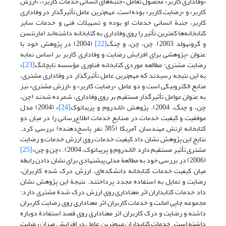
«وفاداری کاربر» محصول تعامل «جنبه‌های انسانی خدمات کاربر»، «ارزش
کاربر» و «رضایت کاربر» بوده است. مهم‌ترین عامل تأثیرگذار در وفاداری
کاربر، جنبة انسانی خدمات او بوده و تسهیلات فنی و خدمات سایر
کتابخانه‌ها کمترین تأثیر را روی وفاداری به کتابخانه داشته‌اند (مارتنسن
و گرونهولد 2003). چن، چن، و چنگ
[22]
(2004) در پژوهش خود با
عنوان «پژوهشی برای افزایش رضایت و وفاداری کاربر بر اساس نمایه
رضایت مشتری: مطالعه موردی کتابخانه فناوری مؤسسه تایچانگ
[23]
»
به این نتیجه رسیدند که مهم‌ترین عامل تأثیرگذار در وفاداری مشتری،
منابع الکترونیکی است و دو عامل «رضایت کاربر» و «ارزش مشتری» نیز
به عنوان عوامل تأثیرگذار مستقیم بر روی وفاداری، شمرده شدند (چن،
چن، و چنگ، 2004). پژوهش «لاندروم و پریباتوک
[24]
» (2004) مدل
موفقیت و کیفیت خدمات در صنایع خدمات اطلاع‌رسانی را در میان دو
کتابخانه ارتش مهندسان ‌آمریکا (385 نفر پاسخ‌دهنده) بررسی کرد.
نتایج این پژوهش نشان داد کیفیت خدمات روی ارزش خدمات و رضایت
مشتری تأثیر مستقیم دارد (لاندروم و پریباتوک، 2004). «چن و چن»
[25]
(2006) در بررسی خود به مطالعة مدلی پیشنهادی برای نشان دادن رابطه
میان کیفیت خدمات کتابخانه دانشکده‌ای، ارزش درک شده کاربران،
رضایت و تمایل به استفاده مجدد پرداختند. نتیجة این پژوهش نشان
داد خدمات کتابداران اثر معناداری روی ارزش درک شدة مشتری دارد؛
مجموعه چاپی امانت و خدمات کاربران اثر معناداری روی رضایت کاربران
داشته و رضایت و درک کاربران اثر معناداری روی قصد استفادة دوباره
داشته است. خدمات کتابداران مهم‌ترین عامل در افزایش میزان رضایت