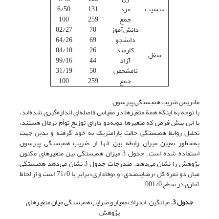
جنسیت
مرد
131
6/50
جمع
259
100
دانش‌آموز
70
02/27
دانشجو
69
64/26
کارمند
26
04/10
شغل
آزاد
44
99/16
نامشخص
50
31/19
جمع
259
100
ماتریس ضریب همبستگی پیرسون
با توجه به اینکه همة متغیرها در مقیاس فاصله‌ای اندازه‌گیری شده‌اند،
با این پیش فرض ‌که متغیرها دوبه‌دو دارای توزیع توأم نرمال هستند،
تحلیل روابط همبستگی حالت پارامتریک به خود گرفته و بدین جهت
به‌منظور تعیین میزان رابطه بین آنها از ضریب همبستگی پیرسون
استفاده شده است. جدول 3 میزان همبستگی بین متغیرهای مکنون
پژوهش را نشان می‌دهد. مندرجات جدول 3 نشان می‌دهد همبستگی
میان دو نمرة کل «رضایتمندی» و «وفاداری» برابر با 71/0 است و از لحاظ
آماری در سطح 001/0
جدول 3.
میانگین، انحراف معیار و ضرایب همبستگی میان متغیرهای
پژوهش