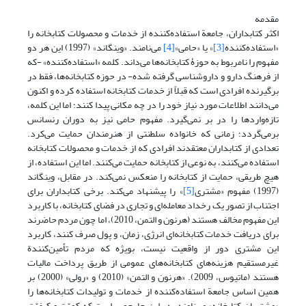
مقدمه
اکثر کتابداران، جامعة استفاده‌کننده از خدمات و محصولات کتابخانه را
«استفاده‌کننده
[3]
» یا «حامی»
[4]
می‌نامند. «وینگاند» (1997) این هر دو
مفهوم را نامربوط به حوزۀ کتابخانه‌ها می‌داند. کلمه «استفاده‌کننده» -که
از فرهنگ دارو و داروشناسی گرفته شده- در حوزه کتابخانه‌ها، فقط در
برگیرنده افرادی است که قبلاً از خدمات کتابخانه استفاده کرده و اکنون
می‌دانند اطلاعات مورد نیاز خود را در چه مکانی پیدا کنند؛ اما این کلمه،
تازه‌واردها را در بر نمی‌گیرد. مفهوم حامی نیز به دوران رنسانس
برمی‌گردد؛ زمانی که خانواده سلطنتی از هنرمندان حمایت می‌کرد.
تعدادی از کتابداران معتقدند افرادی که از خدمات و محصولات کتابخانه
استفاده می‌کنند، به نوعی از کتابخانه حمایت می‌کنند. اما این استفاده، از
هیچ طریقی، حمایت از کتابخانه را منعکس نمی‌کند. در مقابل، وینگاند
(1997) مفهوم «مشتری
[5]
» را پیشنهاد می‌کند. برخی کتابداران برای
اجتناب از تصور یک رخداد معامله‌ای و تجاری در فضای کتابخانه، با کاربرد
این مفهوم مخالف هستند (هرنون و التمن، 2010)، اما چون مردم حاضرند
برای دریافت خدمات کتابخانه‌ای انرژی، زمان، و پول صرف کنند، کاربرد
این مشتری دور از واقعیت نیست، بویژه که مردم تأمین‌کنندة
غیرمستقیم هزینه‌های کتابخانه‌های عمومی از طریق پرداخت مالیات
هستند (ماتیوس، 2009). «هرنون و التمن» (2010) و «رولی» (2000) بر
همین اساس جامعة استفاده‌کننده از خدمات و تولیدات کتابخانه‌ها را
«مشتریان کتابخانه» می‌نامند. در این چارچوب است که کمیّت و کیفیّت