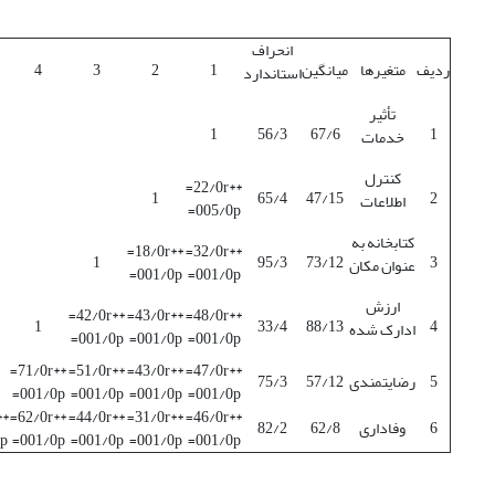
انحراف
ردیف
متغیرها
میانگین
1
2
3
4
استاندارد
تأثیر
1
56/3
67/6
1
خدمات
کنترل
**22/0r=
1
65/4
47/15
2
اطلاعات
005/0p=
کتابخانه به
**18/0r=
**32/0r=
1
95/3
73/12
3
عنوان مکان
001/0p=
001/0p=
ارزش
**42/0r=
**43/0r=
**48/0r=
1
33/4
88/13
4
ادارک شده
001/0p=
001/0p=
001/0p=
**71/0r=
**51/0r=
**43/0r=
**47/0r=
5
رضایتمندی
57/12
75/3
001/0p=
001/0p=
001/0p=
001/0p=
71/0r=
**62/0r=
**44/0r=
**31/0r=
**46/0r=
6
وفاداری
62/8
82/2
p=
001/0p=
001/0p=
001/0p=
001/0p=