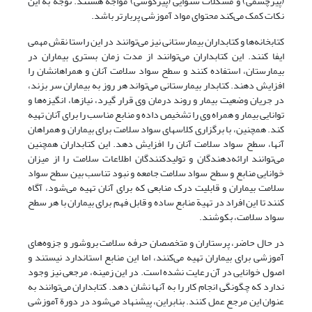
(پیرچشمی) و مشکلات شنوایی (پیرگوشی) مواجه هستند. توجه به این
نکات کمک می‌کند محتوای مواد آموزشی پربارتر باشد.
کتابخانه‌ها و کتابداران بیمارستانی نیز می‌توانند در این راستا نقش مهمی
ایفا کنند. این کتابداران می‌توانند از مدت زمان بستری بیماران در
بیمارستان، استفاده کنند و سطح سواد سلامت آنان و همراهانشان را
افزایش دهند. کتابدار بیمارستانی می‌تواند هر روز به بیماران سر بزند،
در جریان وضعیت بیمار و روند درمان وی قرار گیرد، نیازها، انگیزه‌ها و
توانایی بیمار و همراه وی را تشخیص داده و منابع مناسب را برای آنان تهیه
کند. همچنین، با برگزاری کلاسهای سواد سلامت برای بیماران و همراهان
آنها، سطح سواد سلامت آنان را افزایش دهد. این کتابداران همچنین
می‌توانند ارائه‌دهندگان و تولیدکنندگان اطلاعات سلامت را از میزان
خوانایی منابع و سطح سواد سلامت جامعه و نبود تناسب بین سطح سواد
سلامت بیماران و قابلیت درک منابعی که برای آنان تهیه می‌شود، آگاه
کنند تا این افراد در تهیة منابع ساده و قابل فهم برای بیماران با هر سطح
سواد سلامت، بکوشند.
در حال حاضر، پرستاران و متخصصان حرفه سلامت بروشور و جزوه‌های
آموزشی برای بیماران تهیه می‌کنند، اما این منابع استاندارد نیستند و
اصول خوانایی در آن رعایت نشده است. در این زمینه، مرجعی نیز وجود
ندارد که چگونگی انجام کار را به آنها نشان دهد. کتابداران می‌توانند به
عنوان این مرجع عمل کنند. بنابراین، پیشنهاد می‌شود در دورة آموزشی