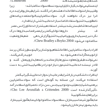
کنندهاینمنابعنوشتهشده‌اند (Lindstrom, 2008).
اینمسئلهمی‌تواندیکیازدلایلپایینبودنسطحسوادسلامتباشد؛ زیرا
وقتیبیماراننتواننداطلاعاتدادهشدهرادرککنند،شرایطبیماریوفراینددرم
انرا نیز درک نخواهند کرد. سوادسلامتپایینباانواعمتعددپیامد‌های
نامطلوببهداشتیواستفادةنامناسبازخدماتبهداشتی،ارتباطدارد.
اینپیامد‌هاشاملبستریشدنبیشتر،استفادهبیشترازخدماتاورژانس،مصر
ف بیشتر دارو‌ها،تواناییکمتربرایمصرفمناسبدارو‌ها،درک
نکردنبرچسبهایداروییوپیامهایبهداشتیوگزارش‌دهی ضعیفازوضعیت
سلامتخود می‌شود (Chew, Bradley, & Boyko, 2004).
افرادباسوادسلامتپایین،اطلاعاتشفاهیونوشتاریراکهتوسطپزشکان،پرست
ارانوبیمه‌گراندادهمی‌شود،به خوبیدرکنمی‌کنند،
نمی‌توانندطبقرویّه‌هاودستور‌هایلازممانندبرنامه‌هایداروییعمل کنند و
قادر نیستندخدماتبهداشتیموردنیازخودرادرنظامهایبهداشتی به دست
آورند.
اینافراددانشکمیدربارةشرایطدرمانیدارندوازخدماتپیشگیرانهکمتر
استفاده می‌کنند. این مسئله به گونه‌ای است که سوادسلامتپایین
برهمهبخشهایجمعیّتیبدونتوجهبهجنس،سن،نژاد،تحصیلاتویاسطحدرآمد
،تأثیرگذارشده است (Cho, Lee, Arozullah, & Crittenden, 2008).
برایرفعاینمشکلوتهیة
منابعآموزشیمناسببیماران،سطحسوادسلامتوخواناییمنابعآموزشیبیماران
بایدبهصورتهمزمانارزیابیشود.