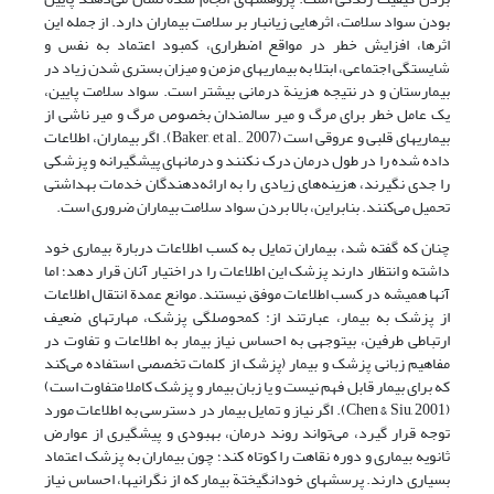
بودن سواد سلامت، اثرهایی زیانبار بر سلامت بیماران دارد. از جمله این
اثرها، افزایش خطر در مواقع اضطراری، کمبود اعتماد به نفس و
شایستگی اجتماعی، ابتلا به بیماریهای مزمن و میزان بستری شدن زیاد در
بیمارستان و در نتیجه هزینة درمانی بیشتر است. سواد سلامت پایین،
یک عامل خطر برای مرگ و میر سالمندان بخصوص مرگ و میر ناشی از
بیماریهای قلبی و عروقی است (Baker, et al., 2007). اگر بیماران، اطلاعات
داده شده را در طول درمان درک نکنند و درمانهای پیشگیرانه و پزشکی
را جدی نگیرند، هزینه‌های زیادی را به ارائه‌دهندگان خدمات بهداشتی
تحمیل می‌کنند. بنابراین، بالا بردن سواد سلامت بیماران ضروری است.
چنان که گفته شد، بیماران تمایل به کسب اطلاعات دربارة بیماری خود
داشته و انتظار دارند پزشک این اطلاعات را در اختیار آنان قرار دهد؛ اما
آنها همیشه در کسب اطلاعات موفق نیستند. موانع عمدة انتقال اطلاعات
از پزشک به بیمار، عبارتند از: کم‏حوصلگی پزشک، مهارتهای ضعیف
ارتباطی طرفین، بی‏توجهی به احساس نیاز بیمار به اطلاعات و تفاوت در
مفاهیم زبانی پزشک و بیمار (پزشک از کلمات تخصصی استفاده می‌کند
که برای بیمار قابل فهم نیست و یا زبان بیمار و پزشک کاملا متفاوت است)
(Chen & Siu, 2001). اگر نیاز و تمایل بیمار در دسترسی به اطلاعات مورد
توجه قرار گیرد، می‌تواند روند درمان، بهبودی و پیشگیری از عوارض
ثانویه بیماری و دوره نقاهت را کوتاه کند؛ چون بیماران به پزشک اعتماد
بسیاری دارند. پرسشهای خودانگیختة بیمار که از نگرانیها، احساس نیاز