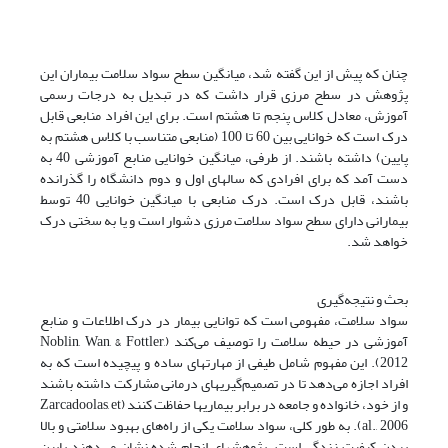
چنان که پیش از این گفته شد، میانگین سطح سواد سلامت بیماران این
پژوهش در سطح مرزی قرار داشت که در تبدیل به درجات رسمی
آموزش، معادل کلاس پنجم تا هشتم است. برای این افراد منابعی قابل
درک است که خوانایی بین 60 تا 100 (منابعی متناسب با کلاس هشتم به
پایین) داشته باشند. از طرفی، میانگین خوانایی منابع آموزشی 40 به
دست آمد که برای افرادی که سالهای اول و دوم دانشگاه را گذرانده
باشند، قابل درک است. درک منابعی با میانگین خوانایی 40 توسط
بیمارانی دارای سطح سواد سلامت مرزی دشوار است و یا به سختی درک
خواهد شد.
بحث و نتیجه‌گیری
سواد سلامت، مفهومی است که توانایی بیمار در درک اطلاعات و منابع
آموزشی در حیطه سلامت را توصیف می‌کند (Noblin, Wan, & Fottler,
2012). این مفهوم شامل طیفی از مهارتهای ساده و پیچیده است که به
افراد اجازه می‌دهد تا در تصمیم‌گیریهای درمانی مشارکت داشته باشند
و از خود، خانواده و جامعه در برابر بیماریها حفاظت کنند (Zarcadoolas, et
al., 2006). به طور کلی، سواد سلامت یکی از راه‌های بهبود سلامتی و بالا
بردن کیفیت زندگی است. پژوهشهای انجام شده نشان می‌دهند پایین