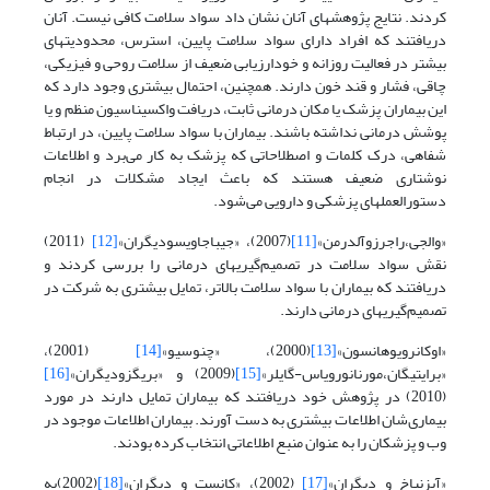
کردند. نتایج پژوهشهای آنان نشان داد سواد سلامت کافی نیست. آنان
دریافتند که افراد دارای سواد سلامت پایین، استرس، محدودیتهای
بیشتر در فعالیت روزانه و خودارزیابی ضعیف از سلامت روحی و فیزیکی،
چاقی، فشار و قند خون دارند. همچنین، احتمال بیشتری وجود دارد که
این بیماران پزشک یا مکان درمانی ثابت، دریافت واکسیناسیون منظم و یا
پوشش درمانی نداشته باشند. بیماران با سواد سلامت پایین، در ارتباط
شفاهی، درک کلمات و اصطلاحاتی که پزشک به کار می‌برد و اطلاعات
نوشتاری ضعیف هستند که باعث ایجاد مشکلات در انجام
دستورالعملهای پزشکی و دارویی می‌شود.
«والجی،راجرزوآلدرمن»
[11]
(2007)، «جیباجا‌ویسودیگران»
[12]
(2011)
نقش سواد سلامت در تصمیم‌گیریهای درمانی را بررسی کردند و
دریافتند که بیماران با سواد سلامت بالاتر، تمایل بیشتری به شرکت در
تصمیم‌گیریهای درمانی دارند.
«اوکانرویوهانسون»
[13]
(2000)، «چنوسیو»
[14]
(2001)،
«برایتیگان،مورنانورویاس-گایلر»
[15]
(2009) و «بریگزودیگران»
[16]
(2010) در پژوهش خود دریافتند که بیماران تمایل دارند در مورد
بیماری‌شان اطلاعات بیشتری به دست آورند. بیماران اطلاعات موجود در
وب و پزشکان را به عنوان منبع اطلاعاتی انتخاب کرده بودند.
«آیزنباخ و دیگران»
[17]
(2002)، «کانست و دیگران»
[18]
(2002)به