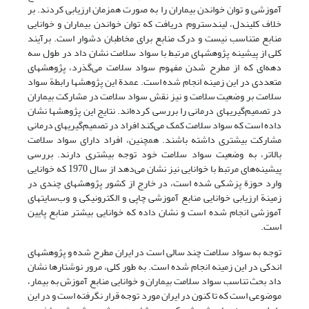
آموزشی و توان خواندن بیماران را به صورت همزمان ارزیابی کردند. بر
خلاف کلیندل، لیندستروم دریافت که توان خواندن بیماران و خوانایی
منابع متناسب نیست و درک منابع برای مخاطبان دشوار است. برآیند
کلی از پیشینه پژوهشهای مرتبط با سواد سلامت نشان داد در طول سه
‌دهه‌ای که از مطرح شدن مفهوم سواد سلامت می‌گذرد، پژوهشهای
متعددی در این زمینه انجام شده است. عمدة این پژوهشها رابطة سواد
سلامت بر وضعیت سلامت و نیز نقش سواد سلامت در مشارکت بیماران
در تصمیم‌گیریهای درمانی را بررسی کرده‌اند. نتایج این پژوهشها نشان
داده است که سواد سلامت کمک می‌کند افراد در تصمیم‌گیریهای درمانی
مشارکت بیشتری داشته باشند. همچنین، افراد دارای سواد سلامت
بالاتر، به وضعیت سواد سلامت خود توجه بیشتری دارند. بررسی
پیشینه‌های مرتبط با خوانایی نیز نشان می‌دهد از سال 1970 که خوانایی
وارد حوزة پزشکی شده است، در خارج از کشور پژوهشهای چندی در
زمینة ارزیابی خوانایی منابع آموزشی چاپی و الکترونیکی و وب‌سایتهای
آموزشی انجام شده است و نشان داده که خوانایی بیشتر منابع پایین
است.
توجه به سواد سلامت چند سالی است در ایران مطرح شده و پژوهشهای
اندکی در این زمینه انجام شده است. به طور کلی، مرور نوشتار‌ها نشان
داد بحث تناسب سواد سلامت بیماران و خوانایی منابع آموزش به بیمار،
موضوعی است که تا کنون در ایران مورد توجه قرار نگرفته است و در این