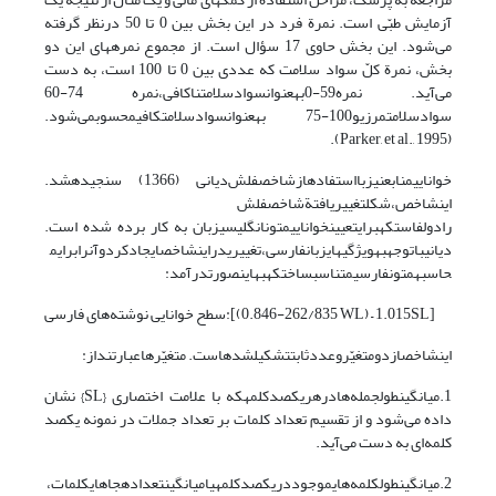
آزمایش طبّی است. نمرة فرد در این بخش بین 0 تا 50 درنظر گرفته
می‌شود. این بخش حاوی 17 سؤال است. از مجموع نمره‏های این دو
بخش، نمرة کلّ سواد سلامت که عددی بین 0 تا 100 است، به دست
می‌آید. نمره59-0بهعنوانسوادسلامتناکافی،نمره 74-60
سوادسلامتمرزیو100-75 بهعنوانسوادسلامتکافیمحسوبمی‌شود.
(Parker, et al., 1995).
خواناییمنابعنیزبااستفادهازشاخصفلش‌دیانی (1366) سنجیدهشد.
اینشاخص،شکلتغییریافتةشاخصفلش
‌رادولفاستکهبرایتعیینخواناییمتونانگلیسیزبان به کار برده شده است.
دیانیباتوجهبهویژگیهایزبانفارسی،تغییریدراینشاخصایجادکردوآنرابرایم
حاسبهمتونفارسیمتناسبساختکهبهاینصورتدرآمد:
سطح خوانایی نوشته‌های فارسی:[(262/835-0.846 WL) – 1.015SL]
اینشاخصازدومتغیّروعددثابتتشکیلشدهاست. متغیّر‌هاعبارتنداز:
1.میانگینطولجمله‌هادرهریکصدکلمهکه با علامت اختصاری {SL} نشان
داده می‌شود و از تقسیم تعداد کلمات بر تعداد جملات در نمونه یکصد
کلمه‌ای به دست می‌آید.
2.میانگینطولکلمه‌هایموجوددریکصدکلمهیامیانگینتعدادهجاهایکلمات،