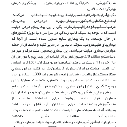
منابعآموزشی دارایآخریناطلاعاتدربارةبیماری، پیشگیری،درمان
وبازگرداندنسلامتی
تکیهوآنرابهعنوانراهیمناسببرایانتقالپیامهایبهداشتیانتخاب می‌کنند.
اینمنابع،مکملبرنامهآموزشبهبیمارانبویژه دردرمان بیماریهای
مزمنیاستکهبهخودمراقبتینیازدارد. یکی از این بیماریهای مزمن دیابت
است که با توجه به سبک غالب زندگی در سراسر دنیا بویژه کشورهای
در حال توسعه، به یک بیماری شایع تبدیل شده است. از آنجا که
بیماریهای قلبی‌عروقی، شوک، نابینایی، نارسایی کلیه و مانند آن از جمله
عوارض بیماری دیابت می‌باشد، این بیماری پنجمین علت مرگ و میر در
دنیاست و سالانه 3/8 میلیون نفر بر اثر ابتلا به این بیماری و یا عوارض آن
جان خود را از دست می‌دهند (صادقیه‌اهریو دیگران، 1387). بر اساس
آمار انجمن دیابت در ایران، بیش از 3 میلیون نفر در کشور به این بیماری
مبتلا هستند(طل، الحانی، شجاعی‌زاده و شریفی‌راد، 1390). علاوه بر این،
سن ابتلا به دیابت نیز به سنین نوجوانی کاهش یافته است (همان). از این
رو، پیشگیری و کنترل این بیماری مورد توجّه قرار گرفته است و منابع
آموزشی برای پیشگیری و کنترل پیشرفت بیماری تهیه و در اختیار این
بیماران قرار داده می‌شود. برای استفاده مناسب از
منابعآموزشی،اینمنابعباید برای مخاطبان آن قابل درک باشد
وخواناییآنباسطحسوادبیمارانیکهاستفاده‌کنندهاینمنابعهستند،همخوانی
داشتهباشد. مطالعات نشان داده‌اند
بسیاریازمنابعآموزشیبیماراندرسطحیبالاترازسوادخواندنبیماراندریافت‌