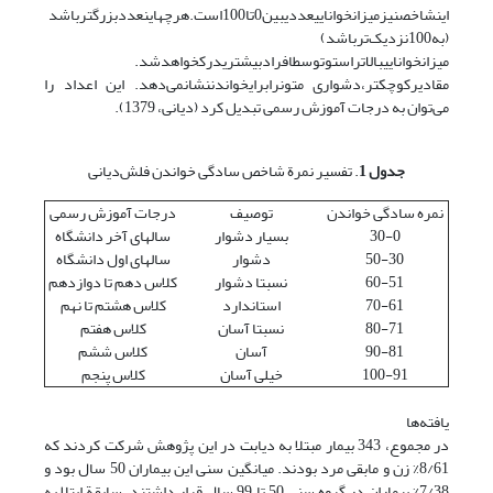
اینشاخصنیزمیزانخواناییعددیبین0تا100است.هرچهاینعددبزرگترباشد
(به100نزدیک‌ترباشد)
میزانخواناییبالاتراستوتوسطافرادبیشتریدرکخواهدشد.
مقادیرکوچکتر،دشواری متونرابرایخواندننشانمی‌دهد. این اعداد را
می‌‌توان به درجات آموزش رسمی تبدیل کرد (دیانی، 1379).
جدول 1
. تفسیر نمرة شاخص سادگی خواندن فلش‌دیانی
نمره سادگی خواندن
توصیف
درجات آموزش رسمی
30-0
بسیار دشوار
سالهای آخر دانشگاه
50-30
دشوار
سالهای اول دانشگاه
60-51
نسبتا دشوار
کلاس دهم تا دوازدهم
70-61
استاندارد
کلاس هشتم تا نهم
80-71
نسبتا آسان
کلاس هفتم
90-81
آسان
کلاس ششم
100-91
خیلی آسان
کلاس پنجم
یافته‌ها
در مجموع، 343 بیمار مبتلا به دیابت در این پژوهش شرکت کردند که
8/61% زن و مابقی مرد بودند. میانگین سنی این بیماران 50 سال بود و
7/38% بیماران در گروه سنی 50 تا 99 سال قرار داشتند. سابقة ابتلا به