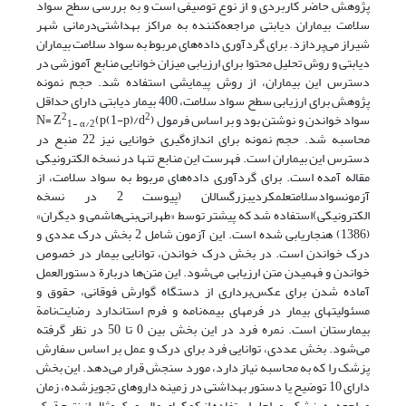
پژوهش حاضر کاربردی و از نوع توصیفی است و به بررسی سطح سواد
سلامت بیماران دیابتی مراجعه‌کننده به مراکز بهداشتی‌درمانی شهر
شیراز می‌پردازد. برای گردآوری داده‌های مربوط به سواد سلامت بیماران
دیابتی و روش تحلیل محتوا برای ارزیابی میزان خوانایی منابع آموزشی در
دسترس این بیماران، از روش پیمایشی استفاده شد. حجم نمونه
پژوهش برای ارزیابی سطح سواد سلامت، 400 بیمار دیابتی دارای حداقل
2
2
سواد خواندن و نوشتن بود و بر اساس فرمول N= Z
)
(p(1-p)/d
1- α/2
محاسبه شد. حجم نمونه برای اندازه‌گیری خوانایی نیز 22 منبع در
دسترس این بیماران است. فهرست این منابع تنها در نسخه الکترونیکی
مقاله آمده است. برای گرد‌آوری داده‌های مربوط به سواد سلامت، از
آزمونسوادسلامتعلمکردیبزرگسالان (پیوست 2 در نسخه
الکترونیکی)استفاده شد که پیشتر توسط «طهرانی‌بنی‌هاشمی و دیگران»
(1386) هنجاریابی شده است. این آزمون شامل 2 بخش درک عددی و
درک خواندن است. در بخش درک خواندن، توانایی بیمار در خصوص
خواندن و فهمیدن متن ارزیابی می‌شود. این متن‌ها دربارة دستورالعمل
آماده شدن برای عکس‌برداری از دستگاه گوارش فوقانی، حقوق و
مسئولیتهای بیمار در فرمهای بیمه‌نامه و فرم استاندارد رضایت‌نامة
بیمارستان است. نمره فرد در این بخش بین 0 تا 50 در نظر گرفته
می‌شود. بخش عددی، توانایی فرد برای درک و عمل بر اساس سفارش
پزشک را که به محاسبه نیاز دارد، مورد سنجش قرار می‌دهد. این بخش
دارای 10 توضیح یا دستور بهداشتی در زمینه دارو‌های تجویزشده، زمان
مراجعه به پزشک، مراحل استفاده از کمکهای مالی و یک مثال از نتیجة یک