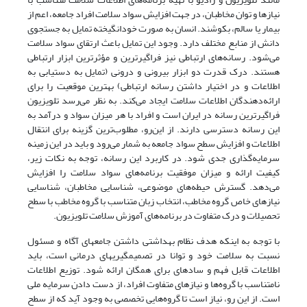
نیازها و توان مخاطبان، در جهت افزایش سواد سلامت افراد جامعه، اعم از
بیمار یا سالم، بکوشند. انسان به صورت خودانگیخته تمایل به جستجوی
دانش از منابع مختلف دارد. وجود این تمایل باعث ارتقای سواد سلامت
می‌شود. رسانه‌های ارتباطی نیز فراگیرترین و مؤثرترین ابزار ارتباطی
هستند. درک قدرت دو ابزار بیرونی و درونی (تمایل به دستیابی به
اطلاعات و در اختیار داشتن رسانه ارتباطی) بهترین موقعیت را برای
ارائه‌دهندگان اطلاعات سلامت ایجاد می‌کند. به نظر می‌رسد تلویزیون
فراگیرترین رسانه در ایران است و افراد با هر میزان سواد و درآمد به
این رسانه دسترسی دارند. از این‌رو، مطلوب‌ترین گزینه برای انتقال
اطلاعات و افزایش سطح سواد جامعه به شمار می‌رود و باید در این زمینه
سرمایه‌گذاری جدی شود. در کاربرد این رسانه، توجه به نکات زیر،
کیفیت ارائه و میزان موفقیت برنامه‌های سواد سلامت را افزایش
می‌دهد. گسترش حیطه‌های موضوعی، شناسایی مخاطبان، شناسایی
نیازهای خاص گروه مخاطب، انتخاب زبان متناسب با گروه مخاطب با سطح
تحصیلات و درک متفاوت در برنامه‌های آموزش سلامت تلویزیون.
با توجه به اینکه هدف نظام بهداشتی داشتن جامعه‏ای آگاه و مسئول
نسبت به سلامت خود و توانا در تصمیم‏گیریهای درمانی است، باید
اطلاعات قابل فهم و ساده‏ای برای همگان ارائه شود. توزیع اطلاعات
نامتناسب با گروه‌ها و نیازهای متفاوت افراد، از دست دادن سرمایه ملی
است. از این رو، نیاز است تا گروه‌هایی تخصصی به وجود آید که از سطح