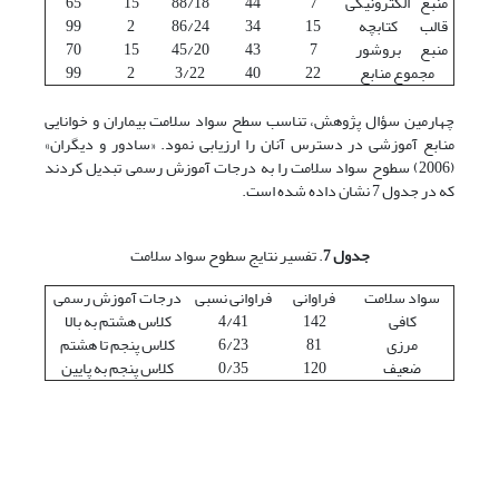
منبع
الکترونیکی
7
44
88/18
15
65
قالب
کتابچه
15
34
86/24
2
99
منبع
بروشور
7
43
45/20
15
70
مجموع منابع
22
40
3/22
2
99
چهارمین سؤال پژوهش، تناسب سطح سواد سلامت بیماران و خوانایی
منابع آموزشی در دسترس آنان را ارزیابی نمود. «سادور و دیگران»
(2006) سطوح سواد سلامت را به درجات آموزش رسمی تبدیل کردند
که در جدول 7 نشان داده شده است.
جدول 7
. تفسیر نتایج سطوح سواد سلامت
سواد سلامت
فراوانی
فراوانی نسبی
درجات آموزش رسمی
کافی
142
4/41
کلاس هشتم به بالا
مرزی
81
6/23
کلاس پنجم تا هشتم
ضعیف
120
0/35
کلاس پنجم به پایین