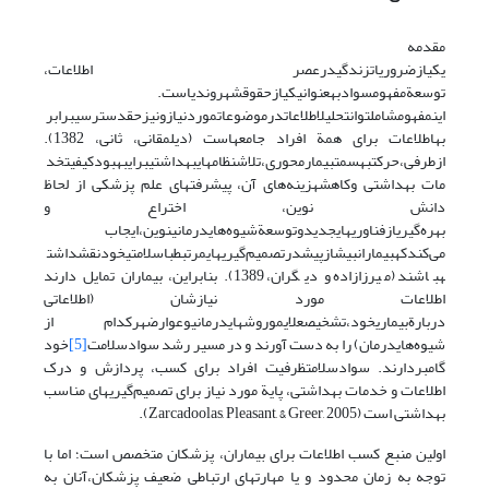
مقدمه
یکیازضروریاتزندگیدرعصر اطلاعات،
توسعةمفهومسوادبهعنوانیکیازحقوقشهروندیاست.
اینمفهومشاملتوانتحلیلاطلاعاتدرموضوعاتموردنیازونیزحقدسترسیبرابر
بهاطلاعات برای همة افراد جامعهاست (دیلمقانی، ثانی، 1382).
ازطرفی،حرکتبهسمتبیمار‌محوری،تلاشنظامهایبهداشتیبرایبهبودکیفیتخد
مات بهداشتی وکاهشهزینه‌های آن، پیشرفتهای علم پزشکی از لحاظ
دانش نوین، اختراع و
بهره‌گیریازفناوریهایجدیدوتوسعةشیوه‌هایدرمانینوین،ایجاب
می‌کندکهبیمارانبیشازپیشدرتصمیم‌گیریهایمرتبطباسلامتیخودنقشداشت
هباشند (میرزازاده و دیگران، 1389). بنابراین، بیماران تمایل دارند
اطلاعات مورد نیازشان (اطلاعاتی
دربارةبیماریخود،تشخیصعلایموروشهایدرمانیوعوارضهرکدام از
شیوه‌هایدرمان) را به دست آورند و در مسیر رشد سوادسلامت
[5]
خود
گامبردارند. سوادسلامتظرفیت افراد برای کسب، پردازش و درک
اطلاعات و خدمات بهداشتی، پایة مورد نیاز برای تصمیم‌گیریهای مناسب
بهداشتی است (Zarcadoolas, Pleasant, & Greer, 2005).
اولین منبع کسب اطلاعات برای بیماران، پزشکان متخصص است؛ اما با
توجه به زمان محدود و یا مهارتهای ارتباطی ضعیف پزشکان،آنان به