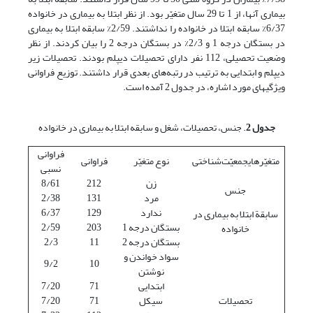
بیماری آنها، از 1 تا 29 سال متغیّر بود. از نظر ابتلا به بیماری در خانواده
6/37% سابقه ابتلا در خانواده را نداشتند. 2/59% سابقه ابتلا به بیماری
در بستگان درجه 1 و 2/3% در بستگان درجه 2 را بیان کردند. از نظر
وضعیت تحصیلی، 112 نفر دارای تحصیلات دیپلم بودند. تحصیلات زیر
دیپلم و ابتدایی به ترتیب در رتبه‌های بعدی قرار داشتند. توزیع فراوانی
ویژگیهای مورد اشاره، در جدول 2 آمده است.
جدول 2
. جنس، تحصیلات، شغل و سابقه ابتلا به بیماری در خانواده
فراوانی
متغیّرهایجمعیّت‌شناختی
نوع متغیّر
فراوانی
نسبی
زن
212
8/61
جنس
مرد
131
2/38
ندارد
129
6/37
سابقة ابتلا به بیماری در
بستگان درجه 1
203
2/59
خانواده
بستگان درجه 2
11
2/3
سواد خواندن و
9/2
10
نوشتن
ابتدایی
71
7/20
تحصیلات
سیکل
71
7/20