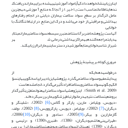
اینارزیابینشانخواهددادکهآیاموادآموزشیتهیهشده،برایبیماراندریافت‌کن
ندهایناطلاعاتمناسب است یا خیر. از آنجا که منابع آموزشی مهم‌ترین
عامل اثرگذار بر سطح سواد سلامت بیماران دیابتی در انجام رفتار‌‌های
بهداشتی و مراقبتی از خود می‌باشد و درک این منابع در ارتباط تنگاتنگ با
خوانایی
آنهاست،پژوهشحاضربرآناستتاضمنبررسیسطحسوادسلامتبیمارانمبتلاب
هدیابتمراجعه‌کنندهبهمراکزبهداشتی‌درمانی شهر
شیراز،تناسبخواناییمنابعآموزشیدردسترساینبیمارانراارزیابیکند.
مروری کوتاه بر پیشینة پژوهش
درطولسهدهه‌ایکه از
پیدایشمفهومسوادسلامتمی‌گذرد،پژوهشهایزیادیبرایپاسخگوییبهاینسؤ
الکهچگونهسوادسلامترویسلامتافرادتأثیرمی‌گذارد،انجامشدهاست
(Smith et al., 2009). اینپژوهشهاسوادسلامترابهعنوانمتغیّریتأثیرگذار
بروضعیتسلامت،نتیجهدرمانوارتباطپزشکوبیماربررسیکرده‌اند.
«دیویس، ویلیامز، مارین، پارکر و گلاس»
[6]
(2002)، «شلینگر و
دیگران»
[7]
(2002)، «ویلیامز، دیویس، پارکروویس»
[8]
(2002)، «ولف،
گازمارارین و بیکر»
[9]
(2005)، «سادور و دیگران»
[10]
(2006)،
«طهرانی‌بنی‌هاشمیودیگران» (1386)، «قنبری»(1390) و «رئیسی و
دیگران» (1390) تعییناثراتسوادسلامترویوضعیتسلامتبیمارانرا بررسی