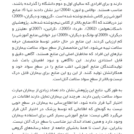
دارند و برای افرادی که سالهای اول و دوم دانشگاه را گذرانده باشند،
مناسب هستند. «والاس و لنون» (2004) نیز نشان دادند تنها 6% منابع
آموزشی زیر کلاس ششم نوشته شده است. «گری‌وود و دیگران» (2009)
نیز دریافتند که 81% منابع بالاتر از کلاس نهم نوشته شده‌اند. پژوهشهای
«اسکات‌هولمز» (2002)، «فردا» (2005)، «کرانین» (2007)و «هلیتزر و
دیگران» (2009)و «وانگ و دیگران» (2009) نیز خوانایی منابع آموزشی را
کم ارزیابی کردند. این منابع در حال حاضر توسط متخصصان حرفه
سلامت تهیه می‌شود، اما این متخصصان از سطح سواد سلامت بیماران و
نیازهای این افراد که مخاطبان اصلی این منابع هستند، آگاهی دقیق و
قابل استنادی ندارند. این ناآگاهی و نبود اطمینان باعث شد
تولید‌کنندگان منابع آموزشی، اغلب منابع را در سطح سواد خود و
همکارانشان تولید کنند. از این رو این منابع برای بیماران قابل درک
نیست و بالاتر از سطح سواد سلامت آنان است.
به طور کلی، نتایج این پژوهش نشان داد تعداد زیادی از بیماران مهارت
سواد سلامت پایین دارند. هرچند این بیماران تمایل دارند اطلاعات در
اختیار آنها قرار داده شود، اما اطلاع‌رسانی به بیماران در سطح خوبی
نیست به گونه‌ای که اطلاعاتی که توسط پزشک در اختیار آنان قرار
می‌گیرد کافی نیست؛ منابع آموزشی بسیار کمی برای استفاده بیماران
وجود دارد و همین تعداد اندک نیز متناسب با سطح درک آنان نیست.
بنابراین، نیاز است تا همة بخشهای جامعه از جمله رسانه‌های گروهی
مانند تلویزیون و رادیو با تهیة برنامه‌های اطلاعات سلامت متناسب با