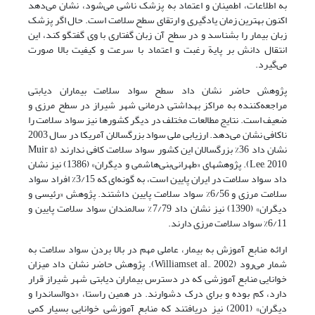
به اطلاعات، اطمینان و اعتماد به پزشک ناشی می‌شود، نشان می‌دهد
اکنون بهترین زمان یادگیری و ارتقای سطح سلامت است. حال اگر پزشک
زبان بیمار را بشناسد و در سطح آن زبان گفتاری با وی گفتگو کند، این
انتقال دانش بر پایة رغبت و اعتماد با سرعت و کیفیت بالا صورت
می‌گیرد.
پژوهش حاضر نشان داد سطح سواد سلامت بیماران دیابتی
مراجعه‌کننده به مراکز بهداشتی‌ درمانی شهر شیراز در سطح مرزی و
ضعیف است. نتایج مطالعات مختلف در دیگر کشورها نیز سواد سلامت را
ناکافی نشان می‌دهد. ارزیابی ملی سواد بزرگسالان آمریکا در سال 2003
نشان داد 36% بزرگسالان این کشور سواد سلامت کافی ندارند (Muir &
Lee, 2010). پژوهشهای «طهرانی‌بنی‌هاشمی و دیگران» (1386) نیز نشان
داد سواد سلامت در ایران پایین است، به گونه‌ای که 3/15% افراد سواد
سلامت مرزی و 6/56% سواد سلامت پایین داشتند. پژوهش «رئیسی و
دیگران» (1390) نیز نشان داد 7/79% سالمندان سواد سلامت پایین و
6/11% سواد سلامت مرزی دارند.
ارائه منابع آموزش به بیمار، عاملی مهم در بالا بردن سواد سلامت به
شمار می‌رود (Williams,et al., 2002). پژوهش حاضر نشان داد میزان
خوانایی منابع آموزشی که در دسترس بیماران دیابتی شهر شیراز قرار
دارد، کم بوده و برای درک دشوارند. در همین راستا، «دوالساندرا و
دیگران» (2001) نیز دریافتند که منابع آموزشی خوانایی بسیار کمی