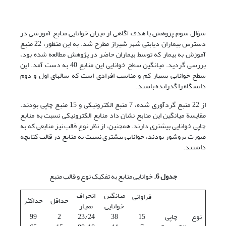
سؤال سوم پژوهش با هدف آگاهی از میزان خوانایی منابع آموزشی در
دسترس بیماران دیابتی شهر شیراز مطرح شد. به این منظور، 22 منبع
آموزش به بیمار که توسط بیماران حاضر در پژوهش مطالعه شده بود،
بررسی گردید. میانگین سطح خوانایی این منابع 40 به دست آمد. این
سطح خوانایی بسیار کم و مناسب افرادی است که سالهای اول و دوم
دانشگاه را گذرانده باشند.
از 22 منبع گردآوری شده، 7 منبع الکترونیکی و 15 منبع چاپی بودند.
مقایسة میانگین این منابع نشان داد منابع الکترونیکی نسبت به منابع
چاپی خوانایی بیشتری دارند. همچنین، از نظر نوع قالب نیز منابعی که به
صورت بروشور بودند، خوانایی بیشتری نسبت به منابع در قالب کتابچه
داشتند.
جدول 6.
خوانایی منابع به تفکیک نوع و قالب منبع
میانگین
انحراف
فراوانی
حداقل
حداکثر
خوانایی
معیار
نوع
چاپی
15
38
23/24
2
99