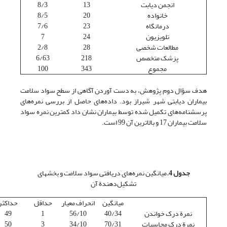
انجمن دیابت
13
8/3
خانواده
20
8/5
درمانگاه
23
7/6
تلویزیون
24
7
مطالعات شخصی
28
2/8
پزشک متخصص
218
6/63
مجموع
343
100
هدف سؤال دوم پژوهش، به دست آوردن آگاهی از سطح سواد سلامت
بیماران دیابتی شهر شیراز بود. داده‌های حاصل از بررسی نمره‌های
پرسشنامه‌های تکمیل شده توسط بیماران نشان داد کمترین نمره سواد
سلامت بیماران 17 و بالاترین آن 99 است.
جدول 4.
میانگین نمره‌های دریافتی سواد سلامت و بخشهای
تشکیل‌دهندة آن
میانگین
انحراف معیار
حداقل
حداکثر
نمرة درک خواندن
40/34
56/10
1
49
نمرة درک محاسبات
70/31
34/10
3
50