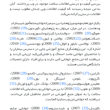
بررسی کیفیت و درستی اطلاعات سلامت موجود در وب پرداختند. آنان
به این نتیجه رسیدند که کیفیت اطلاعات وبی چندان مطلوب نیست و
اطلاعات درستی را ارائه نمی‌کند.
یکیازحوزه‌هایموضوعیپژوهشها،بررسیمیزانخواناییمنابعآموزشیبیمارانب
ودهاست. در این میان، می‌توان به پژوهشهای «کورسون»
[19]
(1995)،
«هوگو»
[20]
(1999)، «دوالساندرا،کینزلیوجانسون‌وست»
[21]
(2001)،
«اسکات‌هولمز»
[22]
(2002)، «والاس و لنون»
[23]
(2004)، «فردا»
[24]
(2005)، «والانس، تایلور و لاوال»
[25]
(2008)و «وودمنسی»
[26]
(2010)
اشاره کرد. این پژوهشگران منابع آموزشی چاپی در دسترس بیماران را
با شاخصهای خوانایی مانند اسماگ و یا فلش‌کین‌کید ارزیابی کردند و
دریافتند که این منابع خوانایی کمی دارند و برای افراد دارای تحصیلات
دانشگاهی مناسب هستند.
«کرانین»
[27]
(2007)، «ساباروال،بادارودینوآنیس-کانجو»
[28]
(2008)،
«گری‌وود، بلومن، اسپیگل و بون»
[29]
(2009)،
«هلیتزر،هولیسواوستریچر»
[30]
(2009)، «وانگ، جان، کاپو و اوریلاز»
[31]
(2009) و «هوپ»
[32]
(2010) با بررسی خوانایی وب‌سایتهایی که اطلاعات
سلامت را به عنوان منبع آموزشی در اختیار مخاطبان قرار می‌دادند،
دریافتند که خوانایی این وب‌سایتها کم است.
«کلیندل»
[33]
(2007) و «لیندستروم»
[34]
(2008) خوانایی منابع