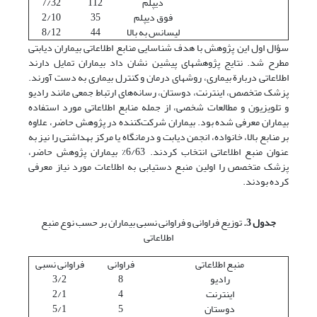
دیپلم
112
7/32
فوق دیپلم
35
2/10
لیسانس به بالا
44
8/12
سؤال اول این پژوهش با هدف شناسایی منابع اطلاعاتی بیماران دیابتی
مطرح شد. نتایج پژوهشهای پیشین نشان داد بیماران تمایل دارند
اطلاعاتی دربارة بیماری، روشهای درمان و کنترل بیماری به دست آورند.
پزشک متخصص، اینترنت، دوستان، رسانه‌های ارتباط جمعی مانند رادیو
و تلویزیون و مطالعات شخصی، از جمله منابع اطلاعاتی مورد استفاده
بیماران معرفی شده بود. بیماران شرکت‌کننده در پژوهش حاضر، علاوه
بر منابع بالا، خانواده، انجمن دیابت و درمانگاه یا مرکز بهداشتی را نیز به
عنوان منبع اطلاعاتی انتخاب کردند. 6/63% بیماران پژوهش حاضر،
پزشک متخصص را اولین منبع دستیابی به اطلاعات مورد نیاز معرفی
کرده بودند.
جدول 3.
توزیع فراوانی و فراوانی نسبی بیماران بر حسب نوع منبع
اطلاعاتی
منبع اطلاعاتی
فراوانی
فراوانی نسبی
رادیو
8
3/2
اینترنت
4
2/1
دوستان
5
5/1