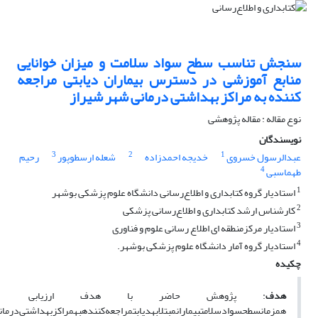
سنجش تناسب سطح سواد سلامت و میزان خوانایی
منابع آموزشی در دسترس بیماران دیابتی مراجعه
کننده به مراکز بهداشتی درمانی شهر شیراز
نوع مقاله : مقاله پژوهشی
نویسندگان
3
2
1
عبدالرسول خسروی
خدیجه احمدزاده
شعله ارسطوپور
رحیم
4
طهماسبی
1
استادیار گروه کتابداری و اطلاع‌رسانی دانشگاه علوم پزشکی بوشهر
2
کارشناس ارشد کتابداری و اطلاع‌رسانی پزشکی
3
استادیار مرکزمنطقه ای اطلاع رسانی علوم و فناوری
4
استادیار گروه آمار دانشگاه علوم پزشکی بوشهر.
چکیده
هدف
: پژوهش حاضر با هدف ارزیابی
همزمانسطحسوادسلامتبیمارانمبتلابهدیابتمراجعه‌کنندهبهمراکزبهداشتی‌درمان