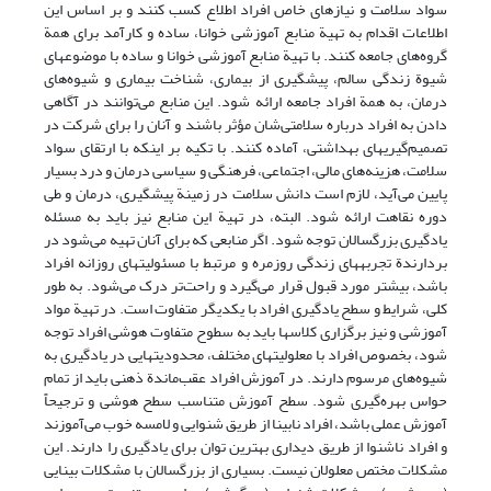
سواد سلامت و نیازهای خاص افراد اطلاع کسب کنند و بر اساس این
اطلاعات اقدام به تهیة منابع آموزشی خوانا، ساده و کارآمد برای همة
گروه‌های جامعه کنند. با تهیة منابع آموزشی خوانا و ساده با موضوعهای
شیوة زندگی سالم، پیشگیری از بیماری، شناخت بیماری و شیوه‌های
درمان، به همة افراد جامعه ارائه شود. این منابع می‌توانند در آگاهی
دادن به افراد درباره سلامتی‌شان مؤثر باشند و آنان را برای شرکت در
تصمیم‌‌گیریهای بهداشتی، آماده کنند. با تکیه بر اینکه با ارتقای سواد
سلامت، هزینه‌های مالی، اجتماعی، فرهنگی و سیاسی درمان و درد بسیار
پایین می‌آید، لازم است دانش سلامت در زمینة پیشگیری، درمان و طی
دوره نقاهت ارائه شود. البته، در تهیة این منابع نیز باید به مسئله
یادگیری بزرگسالان توجه شود. اگر منابعی که برای آنان تهیه می‌شود در
بردارندة تجربه‏های زندگی روزمره و مرتبط با مسئولیتهای روزانه افراد
باشد، بیشتر مورد قبول قرار می‌گیرد و راحت‌تر درک می‌شود. به طور
کلی، شرایط و سطح یادگیری افراد با یکدیگر متفاوت است. در تهیة مواد
آموزشی و نیز برگزاری کلاسها باید به سطوح متفاوت هوشی افراد توجه
شود، بخصوص افراد با معلولیتهای مختلف، محدودیتهایی در یادگیری به
شیوه‌های مرسوم دارند. در آموزش افراد عقب‌ماندة ذهنی باید از تمام
حواس بهره‌‌گیری شود. سطح آموزش متناسب سطح هوشی و ترجیحاًً
آموزش عملی باشد، افراد نابینا از طریق شنوایی و لامسه خوب می‌آموزند
و افراد ناشنوا از طریق دیداری بهترین توان برای یادگیری را دارند. این
مشکلات مختص معلولان نیست. بسیاری از بزرگسالان با مشکلات بینایی