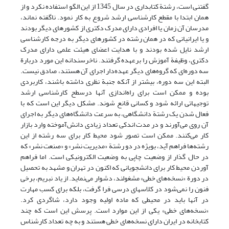
گفتنی است، رشتة کتابداری در سال 1345 از این الگو استفاده نکرد و از
همان ابتدا با مقطع کارشناسی ارشد شروع به کار نمود. ناگفته نماند،
مدرسان آن زمان یا افرادی دارای مدرک دکتری از کشورهای دیگر بودند
و یا ایرانیانی که در همان رشته در کشورهای دیگر به درجه کارشناسی
ارشد نایل شده بودند و با هدایت اعضای هیئت علمی دارای مدرک
دکتری، وظیفة آموزش را برعهده گرفتند. ناخرسندانه این مورد دربارة
سه دوره‌ای که گروه‌های دیگر عهده‌دار اجرای آن هستند، صادق نیست.
البته این سه دوره، بیشتر از آنکه جنبة نظری داشته باشند، کاربردی
بوده و ممکن است برای راه‌اندازی آنها درسطح کارشناسی ارشد
توجیهاتی ارائه شود و کسانی قانع شوند. مشکل دیگر این است که با
فعال شدن یک رشتة دانشگاهی، به سرعت دانشگاه‌های دیگر به اجرای
آن روی می‌آورند و در مدت اندکی تعداد زیادی دانش‌آموخته وارد بازار
کار می‌کنند. ممکن است تصور شود محیط کار برای سه رشته از این
رشته‌ها فراهم آید، بویژه در دو رشتة «مدیریت نشر» و «صنعت نشر» که
در حال گذار از وضعیت چاپی به وضعیت الکترونیکی است. اما فراهم
آوردن محیط کار برای دانشجویانی که اکنون در تهران و مشهد به تحصیل
در دورة «نسخه‌های خطی» مشغولند، دشوار می‌نماید. از یاد نبریم، برخی
فنون را نمی‌شود در کلاسهای درسی فرا گرفت، بلکه برای کسب مهارت
در آنها باید در محیطی که ماده اولیه وجود دارد، شاگردی کرد.
«نسخه‌های خطی» یکی از این موارد است. پرسش این است که چند
کتابخانه در ایران دارای نسخه‌های خطی هستند و به چه تعداد کارشناس