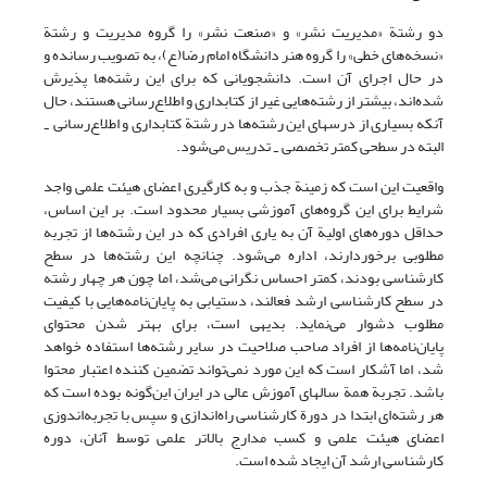
دو رشتة «مدیریت نشر» و «صنعت نشر» را گروه مدیریت و رشتة
«نسخه‌های خطی» را گروه هنر دانشگاه امام رضا(ع)، به تصویب رسانده و
در حال اجرای آن است. دانشجویانی که برای این رشته‌ها پذیرش
شده‌اند، بیشتر از رشته‌هایی غیر از کتابداری و اطلاع‌رسانی هستند، حال
آنکه بسیاری از درسهای این رشته‌ها در رشتة کتابداری و اطلاع‌رسانی
-
البته در سطحی کمتر تخصصی
تدریس می‌شود.
-
واقعیت این است که زمینة جذب و به کارگیری اعضای هیئت علمی واجد
شرایط برای این گروه‌های آموزشی بسیار محدود است. بر این اساس،
حداقل دوره‌های اولیة آن به یاری افرادی که در این رشته‌ها از تجربه
مطلوبی برخوردارند، اداره می‌شود. چنانچه این رشته‌ها در سطح
کارشناسی بودند، کمتر احساس نگرانی می‌شد، اما چون هر چهار رشته
در سطح کارشناسی ارشد فعالند، دستیابی به پایان‌نامه‌هایی با کیفیت
مطلوب دشوار می‌نماید. بدیهی است، برای بهتر شدن محتوای
پایان‌نامه‌ها از افراد صاحب صلاحیت در سایر رشته‌ها استفاده خواهد
شد، اما آشکار است که این مورد نمی‌تواند تضمین کننده اعتبار محتوا
باشد. تجربة همة سالهای آموزش عالی در ایران این‌گونه بوده است که
هر رشته‌ای ابتدا در دورة کارشناسی راه‌اندازی و سپس با تجربه‌اندوزی
اعضای هیئت علمی و کسب مدارج بالاتر علمی توسط آنان، دوره
کارشناسی ارشد آن ایجاد شده است.