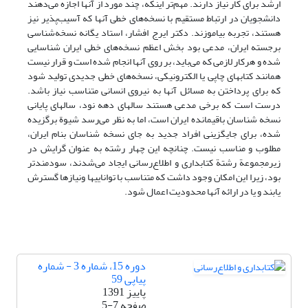
ارشد برای کار نیاز دارند. مهم‌تر اینکه، چند مورد از آنها اجازه می‌دهند
دانشجویان در ارتباط مستقیم با نسخه‌های خطی آنها که آسیب‌پذیر نیز
هستند، تجربه بیاموزند. دکتر ایرج افشار، استاد یگانه نسخه‌شناسی
برجسته ایران، مدعی بود بخش اعظم نسخه‌های خطی ایران شناسایی
شده و هرکار لازمی که می‌باید، بر روی آنها انجام شده است و قرار نیست
همانند کتابهای چاپی یا الکترونیکی، نسخه‌های خطی جدیدی تولید شود
که برای پرداختن به مسائل آنها به نیروی انسانی متناسب نیاز باشد.
درست است که برخی مدعی هستند سالهای دهه نود، سالهای پایانی
نسخه شناسان باقیمانده ایران است، اما به نظر می‌رسد شیوة برگزیده
شده، برای جایگزینی افراد جدید به جای نسخه شناسان بنام ایران،
مطلوب و مناسب نیست. چنانچه این چهار رشته به عنوان گرایش در
زیرمجموعة رشتة کتابداری و اطلاع‌رسانی ایجاد می‌شدند، سودمندتر
بود، زیرا این امکان وجود داشت که متناسب با تواناییها ونیازها گسترش
یابند و یا در ارائه آنها محدودیت اعمال شود.
دوره 15، شماره 3 - شماره
پیاپی 59
پاییز 1391
صفحه
5-7