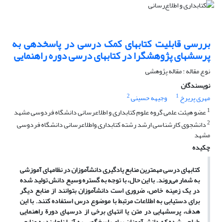
بررسی قابلیت کتابهای کمک ‏درسی در پاسخ‏دهی به
پرسشهای پژوهش‏‏گرا در کتابهای درسی دوره راهنمایی
نوع مقاله : مقاله پژوهشی
نویسندگان
2
1
مهری پریرخ
وجیهه حسینی
1
عضو هیئت علمی گروه علوم کتابداری و اطلاع‏رسانی دانشگاه فردوسی مشهد
2
دانشجوی کارشناسی ارشد رشته کتابداری واطلاع‏رسانی دانشگاه فردوسی
مشهد
چکیده
کتابهای درسی مهم‏ترین منابع یادگیری دانش‏آموزان در نظامهای آموزشی
به شمار می‌روند. با این حال، با توجه به گستره وسیع دانش تولید شده
در یک زمینه خاص، ضروری است دانش‏آموزان بتوانند از منابع دیگر
برای دستیابی به اطلاعات مرتبط با موضوع درس استفاده کنند. با این
هدف، پرسشهایی در متن یا انتهای برخی از درسهای دورة راهنمایی
طراحی شده‏ که دانش‌آموزان برای پاسخگویی به آنها ناچارند به منابعی