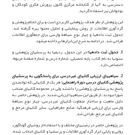
دسترسی به آنها از کتابخانه مرکزی کانون پرورش فکری کودکان و
نوجوانان نیز استفاده گردید.
این پژوهش از نظر هدف، پژوهشی کاربردی است و برای انجام پژوهش و
گردآوری اطلاعات، از روش پیمایشی و تحلیل محتوا بهره گرفته شد.
جدول ثبت داده‏ها و چهار نوع سیاهة وارسی برای جمع‏آوری اطلاعات
طراحی شد. در ادامه به شرح این ابزارها پرداخته می‏شود.
1. جدول ثبت داده‏ها:
در این جدول، ردیفها به پرسشهای پژوهشی و
ستونها به نام کتاب، پایه تحصیلی، شماره درس و شماره صفحة مربوط،
اختصاص دارد.
2
.
سیاهه‏‏های ارزیابی کتابهای غیردرسی برای پاسخگویی به پرسشهای
پژوهشی کتابهای درسی دورة راهنمایی:
هر یک از کتابهایی که توانمندی
پاسخ به پرسشهای پژوهشی را داشتند ولی در مجموعه کتابهای منتخب
شورا نبودند، از طریق این سیاهه‏ها ارزیابی شدند. در پژوهش حاضر، به
دلیل ماهیت و ساختار متفاوت کتابهای غیردرسی، چهار نوع سیاهة
‏‏وارسی برای ارزیابی فرهنگها، منابع جغرافیایی، سایر کتابهای مرجع و
کتابهای غیر مرجع، طراحی شد.
در پژوهش حاضر در زمینه‏‏های مختلف و با استفاده از روشهای گوناگون،
روایی و پایایی ابزار گردآوری اطلاعات و پرسشها و کتابهای انتخاب شده،