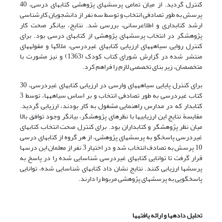
کنترل گردید. از میان تمامی پرسشهای پژوهشی کتابهای درسی، 40
پرسش به طور تصادفی انتخاب و توسط سه نفر از دانشجویان کارشناسی
ارشد کتابداری و اطلاع‏رسانی، بررسی شد. نتایج، بیانگر صحت کار
پژوهشگر در انتخاب پرسشهای پژوهشی از کتابهای درسی بود. برای
کنترل روایی سیاهه‏های ارزیابی کتابهای غیردرسی، ملاکها و مقوله‏های
منتشر شده در گزارش شورای کتاب کودک (1363) و نیز مشورت با
متخصصان، زیر بنای تخصصی لازم را فراهم کرد.
برای کنترل پایایی سیاهه‏های وارسی در ارزیابی کتابهای غیردرسی، 30
کتاب غیردرسی به طور تصادفی انتخاب و بر اساس سیاهه‏ها، توسط 3
کتابدار که در مدارس راهنمایی مشغول به کار بودند، ارزیابی گردید.
مقایسة نتایج این ارزیابی‏ها با نظرهای پژوهشگر، بیانگر وجود توافق بالا
میان نظر پژوهشگر و کتابداران بود. برای کنترل صحت انتخاب کتابهای
غیردرسی پاسخگو به پرسشهای پژوهشی، از هر گروه از کتابهای درسی
10 پرسش به تصادف انتخاب شد و در اختیار 3 نفر از معلمان این درسها
قرار گرفت تا توانایی کتابهای غیردرسی شناسایی شده را در پاسخ به
پرسشها ارزیابی کنند. نتایج نشان داد کتابهای شناسایی شده، توانایی
پاسخگویی به پرسشهای پژوهشی مربوط را دارند.
تحلیل داده‏ها و ارائه یافته‏ها