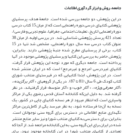
جامعه، روش و ابزار گردآوری اطلاعات
در این پژوهش، دو جامعه بررسی شده است. جامعة هدف، پرسشهای
پژوهشی کتابهای درسی دوره راهنمایی است که از میان 15 کتاب درسی
دورة راهنمایی (تاریخ، تعلیمات اجتماعی، جغرافیا، علوم تجربی و فارسی)،
تعداد 421 پرسش‎ پژوهشی شناسایی شد. در بررسی اولیه، از میان 38
عنوان کتاب درسی سه سال دورة راهنمایی، مشخص شد تنها در 15
کتاب، برخی از پرسشهای مطرح شده جنبة پژوهشی دارند. بنابراین،
پژوهش حاضر به بررسی این کتابها و پرسشهای پژوهشی موجود در آنها
پرداخته است. جامعه دیگری که مورد توجه این پژوهش قرار گرفت،
کتابهای غیردرسی (مرجع و غیرمرجع) است که در ایران منتشر شده
است. در این پژوهش، ابتدا کتابهایی که در فهرستهای منتخب شورای
کتاب کودک طی 6 سال (81 تا 87). در یکی از گروه‏های «
آثار برگزیده»،
«آثار معرفی ویژه
»، «
آثار خوب
» و «آثار متوسط» قرار گرفته‏‏اند، در نظر
گرفته شد. به دلیل این‌که کتابخانه آستان قدس رضوی یکی از مراکز
واسپاری است که انتظار می‏رود از هر نسخه کتابهای چاپی در کشور، یک
نسخه به آن‌جا فرستاده شود، به نظر می‏رسد یکی از کامل‌ترین مراکز
نگهداری منابع اطلاعاتی در دسترس برای گروه سنی نوجوانان است.
بنابراین، برای دسترسی به کتابهای منتخب شورا و نیز سایر منابع منتشر
شده در ایران برای این گروه سنی، به این کتابخانه مراجعه شد. از آنجا که
تعدادی از کتابهای منتخب شورا در این کتابخانه موجود نبود، برای