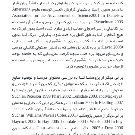
کتابخانه مجهز کرد و مواد خواندنی فراوانی در اختیار دانش‏آموزان قرار
داد. در همین راستا، یافته‏های گزارش «انجمن توسعه علوم» (American
Association for the Advancement of Science,2001 In Daniels &
Zemelman, 2003) در مورد محتوای کتابهای درسی، بیانگر آن است که
در کتابهای درسی امروزی مطالب زیادی مطرح شده است بدون این‌که به
هیچ کدام از آنها به طور کامل پرداخته شود. بنابراین، درک آنها بدون
استفاده از کتاب کمک‏درسی برای دانش‏آموزان، مشکل است. «لاور»
(Laver, 2008) بر پایة نتایج پژوهشی که به تحلیل محتوای کتابهای درسی
و تمرینهای مربوط پرداخت، نتیجه گرفت تمرینهایی که به حافظه توجه
دارد، به رشد فکری دانش‏آموزان آسیب می‏زند. این پژوهش نیز استفاده
از مواد خواندنی متنوع را توصیه کرد.
برخی دیگر از پژوهشها تنها به بررسی محتوای درسها و توصیه منابع
خواندنی اکتفا نکردند، بلکه به عوامل دیگری که بین کتابهای خواندنی و
محتوای درسها رابطه برقرار می‏کنند، توجه دارند. یافته‏های این پژوهشها
(Such as: Peterson, 1999; Pharr, 2002; Lonsdale, 2003; and Mackey &
Jacobson, 2005 In Riedling, 2007) بر همکاری میان کتابداران و معلمان
در تهیة منابع اطلاعاتی کتابخانه و موفقیت دانش‏آموزان، تأکید کردند.
برخی دیگر از همین پژوهشها (Such as: Williams, Wavell & Coles, 2001;
Haycock, 2003 In Hay, 2005; Lonsdale, 2003 & Wools, 2004 In Hay,
2005 & Dent, 2006) تأثیر منابع و خدمات کتابخانه آموزشگاهی روی
پیشرفت تحصیلی و افزایش یادگیری را مورد توجه قرار دادند.