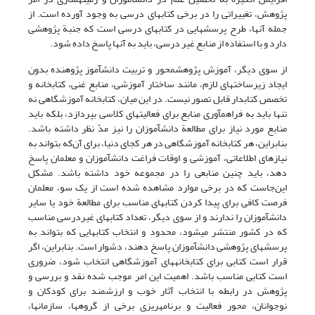
پژوهش، تغییراتی را در برخی کتابهای درسی به وجود آورده است. از
جمله آنها، طرح پرسشهایی در کتابهای درسی است که جنبة پژوهشی
دارد و با استفاده از منابع غیر درسی، باید به آنها پاسخ داده شود.
از سوی دیگر، آموزش پژوهش‎محور و تربیت دانش‎آموز پژوهنده بدون
ایجاد زیرساختهای لازم، مانند ساختار آموزشی، منابع غنی، کتابخانه و
تخصص کتابدار قابل تصور نیست. در این میان، کتابخانه آموزشگاهی نه
تنها باید به فراهم‏آوری منابع برای فعالیتهای کلاسی بپردازد، بلکه باید
منابع مورد نیاز برای مطالعة دانش‏آموزان را نیز مدّ نظر داشته باشد.
بنابراین، هر کتابخانه آموزشگاهی در هر کجای دنیا، برای آن‌که بتواند به
نیازهای اطلاعاتی، آموزشی و اوقات فراغت دانش‏آموزان و معلمان پاسخ
دهد، باید چنین منابعی را در مجموعه خود داشته باشد. مشکل
این‌جاست که در برخی موارد مشاهده شده است از یک سو، معلمان
فرصت کافی برای پیدا کردن کتابهای مناسب برای مطالعة خود یا سایر
دانش‎آموزان را ندارند و از سوی دیگر، تعداد کتابهای غیردرسی مناسب
که در کشور منتشر می‎شود، محدود و انتخاب کتابهایی که بتواند به
پرسشهای پژوهشی دانش‏آموزان پاسخ دهند، دشوار است. بنابراین، اگر
قرار است کتابی برای کتابخانه‎های آموزشگاهی انتخاب شود، ضروری
است کتابی مناسب باشد. اهمیت این امر موجب شده نقد و بررسی و
پژوهش در رابطه با انتخاب آثار خوب و ارزشمند برای کودکان و
نوجوانان، محور فعالیت و برنامه‏ریزی برخی از گروه‏ها، سازمانها،