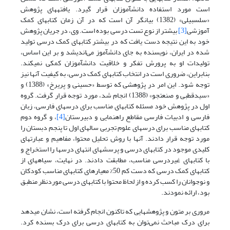
است مورد استفاده دانش‏آموزان قرار گیرد. یافته‎های پژوهش
آموزشی
[3]
بیشتر از نوع تست درسی بوده است. وی، در جریان پژوهش
خود به این نتیجه دست یافت که در بیشتر کتابهای کمک ‎درسی تولید
شده در ایران، نویسنده به جای دانش‎آموز می‌اندیشد و بر این ‎اساس،
تولیدات او به پرورش تفکر و خلاقیت دانش‎آموزان کمکی نمی‎کند.
بنابراین، ضروری است در انتخاب کتابهای کمک‏ درسی، به کیفیت آنها نیز
توجه شود. این امر در پژوهشی که توسط «حسینی و پریرخ» (1388) و
«سیدقطبی و صنعت‏جو» (1388) انجام شد، مورد توجه قرار گرفت. گروه
اول در پژوهش خود مسئله کتابهای مناسب برای درسهای فارسی، زبان
فارسی و ادبیات فارسی مقاطع راهنمایی و دبیرستان
[4]
، و گروه دوم
کتابهای مناسب برای درسهای علوم تجربی سالهای اول تا پنجم دبستان را
مورد توجه قرار دادند. آنها با روش تحلیل محتوا، مفاهیم و عبارتهای
کلیدی موجود در کتابهای درسی و پرسشهای انتهای درسها را استخراج و
با کتابهای غیر‏درسی مناسب، مطابقت دادند. در نهایت، سیاهه‎ای از
کتابهای کمک ‏درسی که دست کم 50% معیارهای کتابهای مناسب کودکان
و نوجوانان را کسب کرده و از لحاظ محتوا با کتابهای درسی موردنظر منطبق
بود، ارائه نمودند.
مروری بر متون و پژوهشهایی که تاکنون انجام گرفته است، نشان می‏دهد
برای درک مباحث نمی‌توان به کتابهای درسی برای درک بسنده کرد.