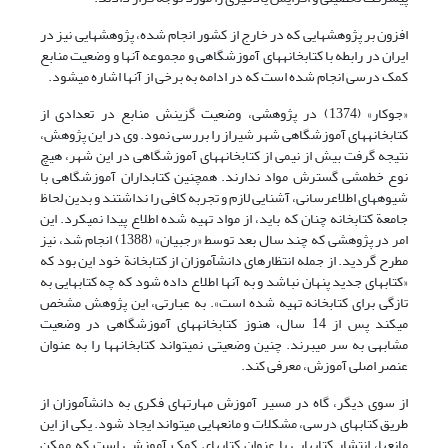
افزون بر پژوهشهایی که در خارج از کشور انجام شده، پژوهشهایی نیز در
ایران در رابطه با کتابخانه‏های آموزشگاهی و مجموعه آنها و وضعیت منابع
کمک ‏درسی انجام شده است که در ادامه به برخی از آنها اشاره می‏شود.
«جوکار» (1374) در پژوهشی، وضعیت گزینش منابع در تعدادی از
کتابخانه‎های آموزشگاهی شهر شیراز را بررسی نمود. وی در این پژوهش،
نتیجه گرفت بیش از نیمی از کتابخانه‎های آموزشگاهی در این شهر، هیچ
نوع خط‎مشی گسترش مواد ندارند. همچنین کتابداران آموزشگاهی با
شیوه‎های اطلاع‎رسانی، آشنایی لازم و تجربه کافی را نداشتند و بدین لحاظ
جامعة کتابخانه چنان که باید، از مواد تهیه‏ شده اطلاع پیدا نمی‎کرد. این
امر در پژوهشی که چند سال بعد توسط «رجبیان» (1388) انجام شد، نیز
مطرح گردید. از جمله انتظارهای دانش‏آموزان از کتابخانة خود این بود که
«کتابهای جدید پنهان نباشد و به آنها اطلاع داده شود که چه کتابهایی به
تازگی برای کتابخانه تهیه شده است». به عبارتی، این پژوهش مشخص
می‏کند پس از 14 سال، هنوز کتابخانه‏های آموزشگاهی در وضعیت
مشابهی به سر می‏برند. چنین وضعیتی نمی‏تواند کتابخانه‏ها را به‏ عنوان
عنصر اصلی آموزش، معرفی کند.
از سوی دیگر، گاه در مسیر آموزش مهارتهای فکری به دانش‏آموزان از
طریق کتابهای درسی، مشکلات و مانعهایی می‏تواند ایجاد شود. یکی از این
مانعها، انتشار کتابهایی با عنوان کتابهای کمک‏ آموزشی است که ممکن