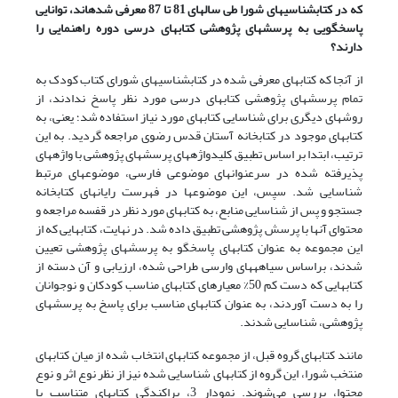
که در کتابشناسی‏های شورا طی سالهای 81 تا 87 معرفی شده‏اند، توانایی
پاسخگویی به پرسشهای پژوهشی کتابهای درسی دوره راهنمایی را
دارند؟
از آنجا که کتابهای معرفی شده در کتابشناسی‏های شورای کتاب کودک به
تمام پرسشهای پژوهشی کتابهای درسی مورد نظر پاسخ ندادند، از
روشهای دیگری برای شناسایی کتابهای مورد نیاز استفاده شد؛ یعنی، به
کتابهای موجود در کتابخانه آستان قدس رضوی مراجعه گردید. به این
ترتیب، ابتدا بر اساس تطبیق کلیدواژه‏های پرسشهای پژوهشی با واژه‏های
پذیرفته شده در سرعنوانهای موضوعی فارسی، موضوعهای مرتبط
شناسایی شد. سپس، این موضوعها در فهرست رایانه‏ای کتابخانه
جستجو و پس از شناسایی منابع، به کتابهای مورد نظر در قفسه مراجعه و
محتوای آنها با پرسش پژوهشی تطبیق داده شد. در نهایت، کتابهایی که از
این مجموعه به عنوان کتابهای پاسخگو به پرسشهای پژوهشی تعیین
شدند، براساس سیاهه‏های وارسی طراحی شده، ارزیابی و آن دسته از
کتابهایی که دست کم 50% معیارهای کتابهای مناسب کودکان و نوجوانان
را به دست آوردند، به عنوان کتابهای مناسب برای پاسخ به پرسشهای
پژوهشی، شناسایی شدند.
مانند کتابهای گروه قبل، از مجموعه کتابهای انتخاب شده از میان کتابهای
منتخب شورا، این گروه از کتابهای شناسایی شده نیز از نظر نوع اثر و نوع
محتوا، بررسی می‌شوند. نمودار 3، پراکندگی کتابهای متناسب با