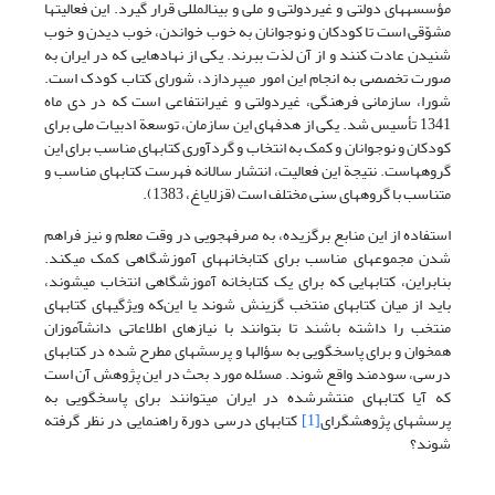
مؤسسه‏های دولتی و غیردولتی و ملی و بین‏المللی قرار گیرد. این فعالیتها
مشوّقی است تا کودکان و نوجوانان به خوب خواندن، خوب دیدن و خوب
شنیدن عادت کنند و از آن لذت ببرند. یکی از نهادهایی که در ایران به
صورت تخصصی به انجام این امور می‏پردازد، شورای کتاب کودک است.
شورا، سازمانی فرهنگی، غیردولتی و غیرانتفاعی است که در دی ماه
1341 تأسیس شد. یکی از هدفهای این سازمان، توسعة ادبیات ملی برای
کودکان و نوجوانان و کمک به انتخاب و گردآوری کتابهای مناسب برای این
گروه‏هاست. نتیجة این فعالیت، انتشار سالانه فهرست کتابهای مناسب و
متناسب با گروه‏های سنی مختلف است (قزل‏ایاغ، 1383).
استفاده از این منابع برگزیده، به صرفه‏جویی در وقت معلم و نیز فراهم
شدن مجموعه‏ای مناسب برای کتابخانه‏های آموزشگاهی کمک می‏کند.
بنابراین، کتابهایی که برای یک کتابخانه آموزشگاهی انتخاب می‏شوند،
باید از میان کتابهای منتخب گزینش شوند یا این‌که ویژگیهای کتابهای
منتخب را داشته باشند تا بتوانند با نیازهای اطلاعاتی دانش‎آموزان
همخوان و برای پاسخگویی به سؤالها و پرسشهای مطرح شده در کتابهای
درسی، سودمند واقع شوند. مسئله مورد بحث در این پژوهش آن است
که آیا کتابهای منتشرشده در ایران می‏توانند برای پاسخگویی به
پرسشهای پژوهش‏‏گرای
[1]
کتابهای درسی دورة راهنمایی در نظر گرفته
شوند؟