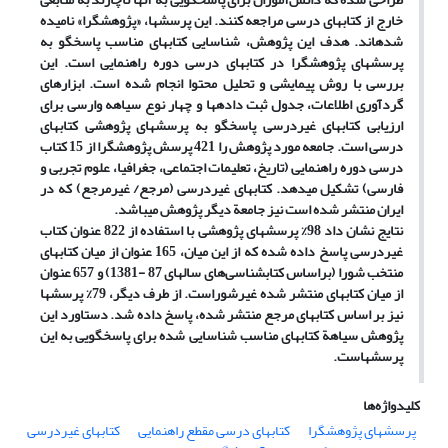
خارج از کتابهای درسی مراجعه کنند. این پرسشها، «پژوهش‏گرا» نامیده
شده‏اند. هدف این پژوهش، شناسایی کتابهای مناسب پاسخگو به
پرسشهای پژوهش‏‏گرا در کتابهای درسی دوره راهنمایی است. این
بررسی با روش پیمایشی و تحلیل محتوا انجام شده است. ابزارهای
گردآوری اطلاعات، جدول ثبت داده‏ها و چهار نوع سیاهه وارسی برای
ارزیابی کتابهای غیردرسی پاسخگو به پرسشهای پژوهشی کتابهای
درسی است. جامعه مورد پژوهش را 421 پرسش پژوهش‏‏گرا از 15 کتاب
درسی دوره راهنمایی (تاریخ، تعلیمات اجتماعی، جغرافیا، علوم تجربی و
فارسی) تشکیل می‏دهد. کتابهای غیردرسی (مرجع/ غیرمرجع) که در
ایران منتشر شده است نیز جامعة دیگر پژوهش می‏باشد.
نتایج نشان داد 98% پرسشهای پژوهشی با استفاده از 822 عنوان کتاب
غیردرسی پاسخ داده شده که از این میان، 165 عنوان از میان کتابهای
منتخب شورا (براساس کتابشناسی‌های سالهای 87 -1381) و 657 عنوان
از میان کتابهای منتشر شده غیرشوراست. از طرف دیگر، 79% پرسشها
نیز بر اساس کتابهای مرجع منتشر شده، پاسخ داده شد. دستاورد این
پژوهش سیاهة کتابهای مناسب شناسایی شده برای پاسخگویی به این
پرسشهاست.
کلیدواژه‌ها
پرسشهای پژوهش‏‏گرا
کتابهای درسی مقطع راهنمایی
کتابهای غیردرسی