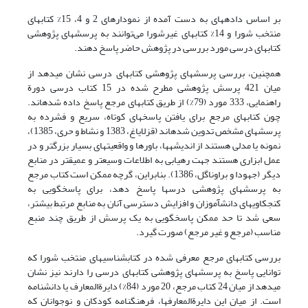
بر اساس داده‏های به دست آمده از نمودارهای 2 و 4، 15% کتابهای
منتخب شورا و 14% کتابهای غیرشورا می‌توانند به پرسشهای پژوهشی
کتابهای درسی مورد بررسی در پژوهش حاضر پاسخ دهند.
همچنین، بررسی پرسشهای پژوهشی کتابهای درسی نشان می‏دهد از
میان 421 پرسش پژوهشی مطرح شده در 15 کتاب درسی دورة
راهنمایی، 333 مورد (79%) از طریق کتابهای مرجع پاسخ داده شده‏اند.
چون کتابهای مرجع برای یافتن پاسخهای کوتاه، سریع و فشرده به
پرسشهای مشخص تدوین شده‏اند (قزل‏ایاغ، 1383 و نشاط و حری، 1385)،
نمونه یا مدلی هستند از اندیشه‏ها، باورها و واقعیتهای بسیار بزرگ‏تر و در
عمل ابزاری هستند جهت رهیابی به اطلاعات وسیع‏تر و عمیق‏تر در منابع
دیگر (جهودا و براوناگل، 1386). بنابراین، گرچه ممکن است کتاب مرجع
به پرسشهای پژوهشی درسها پاسخ دهد، برای پاسخگویی به
کنجکاویهای دانش‏آموزان و افزایش دسترسی آنان به منابع مرتبط بیشتر،
سعی شد تا حد ممکن پاسخگویی به یک پرسش از طریق چند منبع
مناسب (مرجع و غیر مرجع) صورت گیرد.
بررسی کتابهای مرجع معرفی شده در کتابشناسی‏های منتخب شورا که
توانایی پاسخ به پرسشهای پژوهشی کتابهای درسی را دارند نیز نشان
می‏دهد از میان 24 کتاب مرجع، 20 مورد (84%) دایرة‏المعارف یا دانشنامه
است. از میان این دایرة‏المعارفها، فرهنگنامه کودکان و نوجوانان که