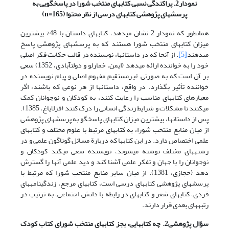
نمودار2. پراکندگی نسبی کتابهای منتخب شورا در پاسخگویی به
پرسشهای پژوهشی کتابهای درسی از نظر محتوا
(n=165)
همان‏طور که نمودار 2 نشان می‏دهد، کتابهای داستان با 48% بیشترین
میزان کتابهای منتخب شورا هستند که به پرسشهای پژوهشی پاسخ
می‏دهند
[5]
. از آنجا که در داستانها، نویسنده در قالب حکایت فکر اصلی
خود را به خواننده ارائه می‏دهد (ایمن، خمارلو و دولت‏آبادی، 1352) سعی
بر آن است که به صورتی غیرمستقیم مفهوم اصلی و پیام نویسنده در
خواننده تأثیر بگذارد. در واقع، داستانها از هر نوعی که باشند، اگر
معیارهای کتابهای مناسب را رعایت کنند، به کودکان و نوجوانان کمک
می‏کنند تا مشکلات و شرایط زندگی انسانی را درک کنند (قزل‏ایاغ، 1385).
پس از داستانها، بیشترین میزان کتابهای پاسخگو به پرسشهای پژوهشی
از میان منابع منتخب شورا، به کتابهای مرتبط با علوم مختلف و کتابهای
علمی اختصاص دارد. در این کتابها که دربارة مسائل گوناگون علمی و در
رشته‏های مختلف نوشته می‏شوند، نویسنده سعی می‏کند کودکان و
نوجوانان را با جهان و تفکر علمی آشنا کند و دید علمی آنها را گسترش
دهد (حجازی، 1381). از میان سایر منابع منتخب شورا که مرتبط با
پرسشهای پژوهشی کتابهای درسی است، کتابهای مرجع، زندگینامه‏های
فردی، کتابهای شعر و کتابهای در رابطه با دانش اجتماعی، به ترتیب در
رتبه‏های بعدی قرار دارند.
سؤال پژوهشی2. چه کتابهایی، بجز کتابهای منتخب شورای کتاب کودک