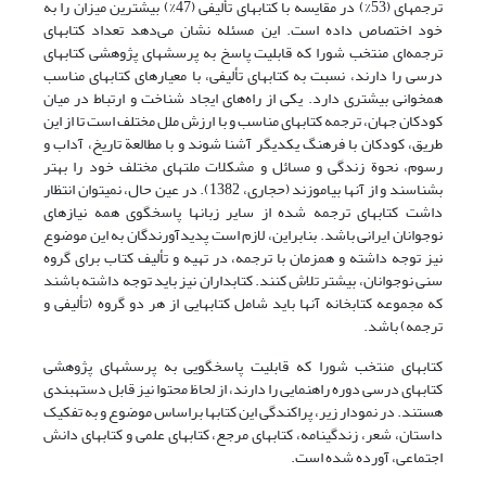
ترجمه‏ای (53%) در مقایسه با کتابهای تألیفی (47%) بیشترین میزان را به
خود اختصاص داده است. این مسئله نشان می‌دهد تعداد کتابهای
ترجمه‌ای منتخب شورا که قابلیت پاسخ به پرسشهای پژوهشی کتابهای
درسی را دارند، نسبت به کتابهای تألیفی، با معیارهای کتابهای مناسب
همخوانی بیشتری دارد. یکی از راه‌های ایجاد شناخت و ارتباط در میان
کودکان جهان، ترجمه کتابهای مناسب و با ارزش ملل مختلف است تا از این
طریق، کودکان با فرهنگ یکدیگر آشنا شوند و با مطالعة تاریخ، آداب و
رسوم، نحوة زندگی و مسائل و مشکلات ملتهای مختلف خود را بهتر
بشناسند و از آنها بیاموزند (حجاری، 1382). در عین حال، نمی‏توان انتظار
داشت کتابهای ترجمه شده از سایر زبانها پاسخگوی همه نیازهای
نوجوانان ایرانی باشد. بنابراین، لازم است پدیدآورندگان به این موضوع
نیز توجه داشته و همزمان با ترجمه، در تهیه و تألیف کتاب برای گروه
سنی نوجوانان، بیشتر تلاش کنند. کتابداران نیز باید توجه داشته باشند
که مجموعه کتابخانه آنها باید شامل کتابهایی از هر دو گروه (تألیفی و
ترجمه) باشد.
کتابهای منتخب شورا که قابلیت پاسخگویی به پرسشهای پژوهشی
کتابهای درسی دوره راهنمایی را دارند، از لحاظ محتوا نیز قابل دسته‏بندی
هستند. در نمودار زیر، پراکندگی این کتابها براساس موضوع و به تفکیک
داستان، شعر، زندگینامه، کتابهای مرجع، کتابهای علمی و کتابهای دانش
اجتماعی، آورده شده است.