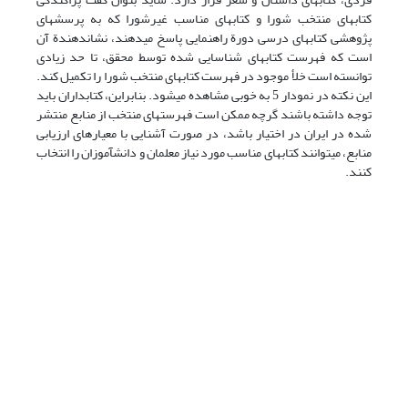
کتابهای منتخب شورا و کتابهای مناسب غیرشورا که به پرسشهای
پژوهشی کتابهای درسی دورة راهنمایی پاسخ می‏دهند، نشان‏دهندة آن
است که فهرست کتابهای شناسایی شده توسط محقق، تا حد زیادی
توانسته است خلأ موجود در فهرست کتابهای منتخب شورا را تکمیل کند.
این نکته در نمودار 5 به خوبی مشاهده می‏شود. بنابراین، کتابداران باید
توجه داشته باشند گرچه ممکن است فهرستهای منتخب از منابع منتشر
شده در ایران در اختیار باشد، در صورت آشنایی با معیارهای ارزیابی
منابع، می‏توانند کتابهای مناسب مورد نیاز معلمان و دانش‏آموزان را انتخاب
کنند.