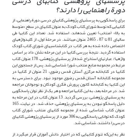
پرسشهای پژوهشی کتابهای درسی
دورة راهنمایی را دارند؟
برای پاسخگویی به پرسشهای پژوهشی کتابهای درسی دورة راهنمایی، از
کتابهایی که توسط شورای کتاب کودک به عنوان کتابهای در سطح «متوسط
به بالا» (منتخب) تعیین شده‏اند، استفاده شد. تعداد این کتابها طی
سالهای 81 تا 87 ، 2465 عنوان می‏باشد. در مرحلة اول، از کلیدواژه‏های
اختصاص داده شده به هر کتاب در کتابشناسیهای شورای کتاب کودک
استفاده گردید. نتیجة بررسی کتابها در این مرحله نشان داد بر اساس
واژه‏ها/ عبارتهای استخراج شده از پرسشهای پژوهشی، 178 عنوان کتاب
مرتبط در مجموعه منابع منتخب شورا شناسایی شد. پس از جستجوی این
کتابها در کتابخانه مرکزی آستان قدس رضوی، 21 عنوان از کتابها در
مجموعه کتابخانه آستان قدس رضوی موجود نبود. برای دسترسی به
این کتابها به کتابخانه کانون پرورش فکری کودکان و نوجوانان مراجعه
شد. در مرحله بعد، به این کتابها مراجعه و هر یک از نظر توان پاسخگویی
به پرسشهای پژوهشی، بررسی گردید. 13 عنوان کتاب در این مرحله به
دلیل پاسخگو نبودن به پرسشهای پژوهشی، حذف شد. در نهایت، 165
عنوان کتاب شناسایی شده از مجموعه کتابهای منتخب شورای کتاب
کودک که توانایی پاسخگویی به 306 مورد از پرسشهای پژوهشی کتابهای
درسی را داشتند، شناسایی شد.
نظر به این‌که تنوع کتابهایی که در اختیار دانش آموزان قرار می‏گیرد از