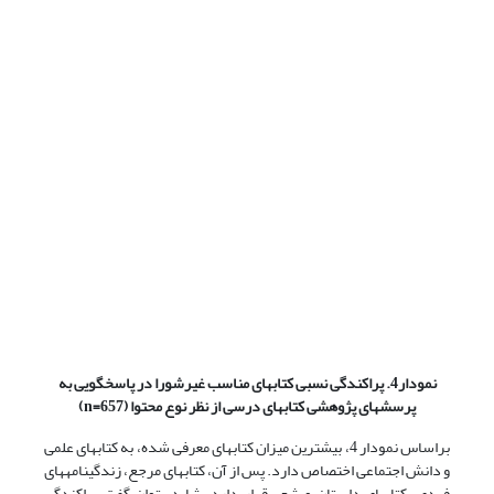
نمودار4. پراکندگی نسبی کتابهای مناسب غیرشورا در پاسخگویی به
پرسشهای پژوهشی کتابهای درسی از نظر نوع محتوا
(n=657)
براساس نمودار 4، بیشترین میزان کتابهای معرفی شده، به کتابهای علمی
و دانش اجتماعی اختصاص دارد. پس از آن، کتابهای مرجع، زندگینامه‏های
فردی، کتابهای داستان و شعر قرار دارد. شاید بتوان گفت پراکندگی