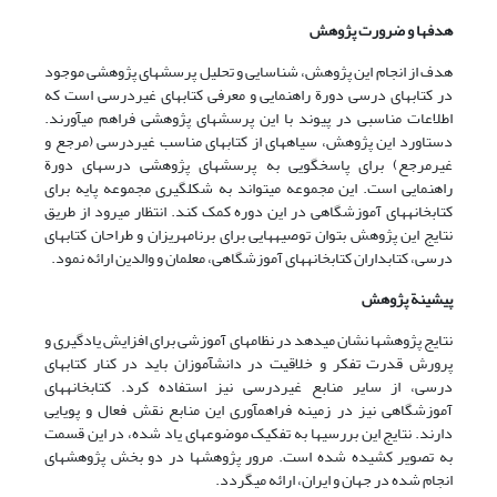
هدفها و ضرورت پژوهش
هدف از انجام این پژوهش، شناسایی و تحلیل پرسشهای پژوهشی موجود
در کتابهای درسی دورة راهنمایی و معرفی کتابهای غیردرسی است که
اطلاعات مناسبی در پیوند با این پرسشهای پژوهشی فراهم می‏آورند.
دستاورد این پژوهش، سیاهه‏ای از کتابهای مناسب غیردرسی (مرجع و
غیرمرجع) برای پاسخگویی به پرسشهای پژوهشی درسهای دورة
راهنمایی است. این مجموعه می‏تواند به شکل‏گیری مجموعه‏ پایه برای
کتابخانه‏های آموزشگاهی در این دوره کمک کند. انتظار می‏رود از طریق
نتایج این پژوهش بتوان توصیه‏هایی برای برنامه‏ریزان و طراحان کتابهای
درسی، کتابداران کتابخانه‏های آموزشگاهی، معلمان و والدین ارائه نمود.
پیشینة پژوهش
نتایج پژوهشها نشان می‏دهد در نظامهای آموزشی برای افزایش یادگیری و
پرورش قدرت تفکر و خلاقیت در دانش‏آموزان باید در کنار کتابهای
درسی، از سایر منابع غیردرسی نیز استفاده کرد. کتابخانه‏های
آموزشگاهی نیز در زمینه فراهم‏آوری این منابع نقش فعال و پویایی
دارند. نتایج این بررسیها به تفکیک موضوعهای یاد شده، در این قسمت
به تصویر کشیده شده است. مرور پژوهشها در دو بخش پژوهشهای
انجام شده در جهان و ایران، ارائه می‏گردد.