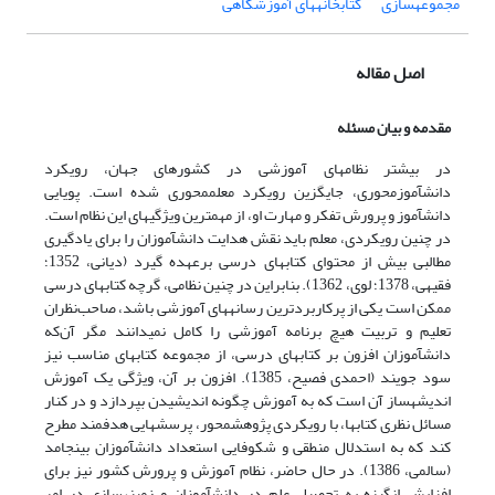
مجموعه‏سازی
کتابخانه‏های آموزشگاهی
اصل مقاله
مقدمه و بیان مسئله
در بیشتر نظامهای آموزشی در کشورهای جهان، رویکرد
دانش‏آموزمحوری، جایگزین رویکرد معلم‏محوری شده است. پویایی
دانش‏آموز و پرورش تفکر و مهارت او، از مهم‏ترین ویژگیهای این نظام است.
در چنین رویکردی، معلم باید نقش هدایت دانش‏آموزان را برای یادگیری
مطالبی بیش از محتوای کتابهای درسی برعهده گیرد (دیانی، 1352؛
فقیهی، 1378؛ لوی، 1362). بنابراین در چنین نظامی، گرچه کتابهای درسی
ممکن است یکی از پرکاربردترین رسانه‏های آموزشی باشد، صاحب‌نظران
تعلیم و تربیت هیچ برنامه آموزشی را کامل نمی‎دانند مگر آن‌که
دانش‎آموزان افزون بر کتابهای درسی، از مجموعه کتابهای مناسب نیز
سود جویند (احمدی فصیح، 1385). افزون بر آن، ویژگی یک آموزش
اندیشه‏ساز آن است که به آموزش چگونه اندیشیدن بپردازد و در کنار
مسائل نظری کتابها، با رویکردی پژوهش‏محور، پرسشهایی هدفمند مطرح
کند که به استدلال منطقی و شکوفایی استعداد دانش‏آموزان بینجامد
(سالمی، 1386). در حال حاضر، نظام آموزش و پرورش کشور نیز برای
افزایش انگیزه به تحصیل علم در دانش‎آموزان و زمینه‎سازی در امر