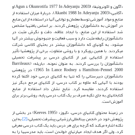
«آگون و اکونروتیفا»
(
Agun & Okunrotifa, 1977 In Adeyanju, 2003)و
«آکانبی»(Akanbi, 1988 In Adeyanju, 2003)، دربارة میزان استفاده از
منابع و مواد آموزشی توسط معلمان و توانایی آنها در استفاده از این منابع
در آموزش به دانش‏آموزان، پژوهش کردند. بر اساس یافته‏ها مشخص
شد استفاده از این منابع، با ایجاد علاقه، دقت و نگرش مثبت در
دانش‏آموزان رابطه مثبت دارد و سبب فعالیت و جنب‏وجوش بیشتر در آنها
می‏شود، به گونه‏ای که دانش‏آموزان بیشتر در بحثهای کلاسی شرکت
می‏کردند. با همین رویکرد و با روشی متفاوت، برخی از پژوهشها تأثیر
استفاده از کتابهایی غیر از کتابهای درسی بر پیشرفت تحصیلی
دانش‏آموزان را بررسی کردند. به عنوان نمونه، «باریله» (Barrileaux,
1965 In Lance, Rodney & Hamilton-Pennel, 2000) در پژوهشی
دانش‎آموزان دبیرستانی را که تنها به کتابهای درسی خود اکتفا کرده
بودند با آنهایی که علاوه بر کتاب درسی، از کتابهای مرجع دیگر نیز
استفاده کردند، مقایسه کرد. نتایج نشان داد استفاده از منابع
کتابخانه‎ای به جای تکیه صرف بر یک کتاب درسی پایه، روشی برتر برای
آموزش است.
در زمینة محتوای کتابهای درسی، «کیوز» (Keeves, 1995) در بخشی از
پژوهش خود در «انجمن بین‏المللی ارزشیابی پیشرفت تحصیلی»
[2]
به این
نکته اشاره می‏کند که گرچه برای هر درس باید یک کتاب درسی معرفی
کرد، ولی اگر هدف ایجاد مهارتهای خواندن است، باید مدرسه‏ها را به