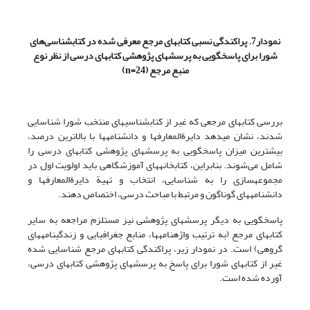
نمودار7. پراکندگی نسبی کتابهای مرجع معرفی شده در کتابشناسی‌های
شورا برای پاسخگویی به پرسشهای پژوهشی کتابهای درسی از نظر نوع
منبع مرجع
(n=24)
بررسی کتابهای مرجعی که غیر از کتابشناسی‏های منتخب شورا شناسایی
شدند، نشان می‏دهد دایرة‏المعارفها و دانشنامه‏ها با بالاترین درصد،
بیشترین میزان پاسخگویی به پرسشهای پژوهشی کتابهای درسی را
شامل می‌شوند. بنابراین، کتابخانه‏های آموزشگاهی باید اولویت اول در
مجموعه‏سازی را به شناسایی، انتخاب و تهیة دایرة‏المعارفها و
دانشنامه‏های گوناگون و مرتبط با مباحث درسی، اختصاص دهند.
پاسخگویی به دیگر پرسشهای پژوهشی نیز مستلزم مراجعه به سایر
کتابهای مرجع (به ترتیب واژه‏نامه‏ها، منابع جغرافیایی و زندگینامه‏های
گروهی) است. در نمودار زیر، پراکندگی کتابهای مرجع شناسایی شده
غیر از کتابهای شورا برای پاسخ به پرسشهای پژوهشی کتابهای درسی،
آورده شده است.