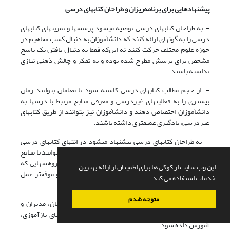
پیشنهادهایی برای برنامه‌ریزان و طراحان کتابهای درسی
- به طراحان کتابهای درسی توصیه می‏شود پرسشها و تمرینهای کتابهای
درسی را به گونه‏ای ارائه کنند که دانش‏آموزان به دنبال کسب مفاهیم در
حوزة علوم مختلف حرکت کنند نه ‌این‌که فقط به دنبال یافتن یک پاسخ
مشخص برای پرسش مطرح شده بوده و به تفکر و چالش ذهنی نیازی
نداشته باشند.
- از حجم مطالب کتابهای درسی کاسته شود تا معلمان بتوانند زمان
بیشتری را به فعالیتهای غیردرسی و معرفی منابع مرتبط با درسها به
دانش‏آموزان اختصاص دهند و دانش‏آموزان نیز بتوانند از طریق کتابهای
غیردرسی، یادگیری عمیق‏تری داشته باشند.
- به طراحان کتابهای درسی پیشنهاد می‏شود در انتهای کتابهای درسی
کتابهای مناسب بیشتر و جدیدتری معرفی کنند تا معلمان بتوانند با منابع
مکمل درسها آشنا شوند و دانش‏آموزان نیز بتوانند در پژوهشهایی که
این وب سایت از کوکی ها برای اطمینان از ارائه بهترین
براساس پرسشهای کتابهای درسی انجام می‏دهند، بهتر و موفق‏تر عمل
خدمات استفاده می کند.
کنند.
متوجه شدم
- پیشنهاد می‏شود دستاوردهای این پژوهش، بین معلمان، مدیران و
کتابداران توزیع و چگونگی بهره‌گیری از آنها در دوره‏های بازآموزی،
آموزش داده شود.