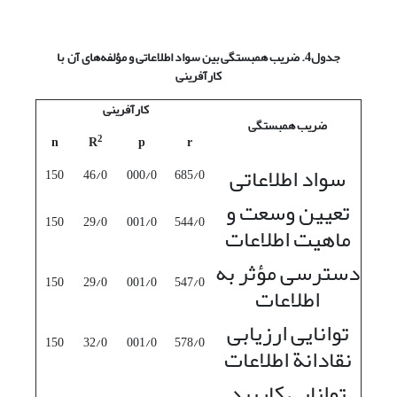
جدول4. ضریب همبستگی بین سواد اطلاعاتی و مؤلفه‌های آن با
کارآفرینی
کارآفرینی
ضریب همبستگی
2
n
R
p
r
سواد اطلاعاتی
150
46/0
000/0
685/0
تعیین وسعت و
150
29/0
001/0
544/0
ماهیت اطلاعات
دسترسی مؤثر به
150
29/0
001/0
547/0
اطلاعات
توانایی ارزیابی
150
32/0
001/0
578/0
نقادانة اطلاعات
توانایی کاربرد