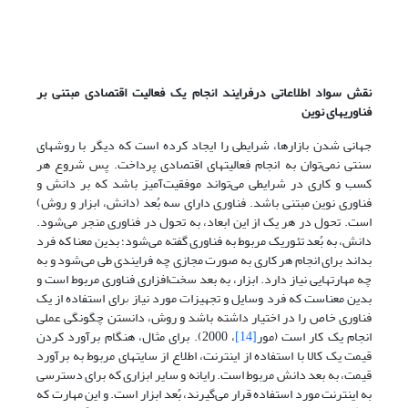
نقش سواد اطلاعاتی درفرایند انجام یک فعالیت اقتصادی مبتنی بر
فناوریهای نوین
جهانی شدن بازارها، شرایطی را ایجاد کرده است که دیگر با روشهای
سنتی نمی‌توان به انجام فعالیتهای اقتصادی پرداخت. پس شروع هر
کسب و کاری در شرایطی می‌تواند موفقیت‌آمیز باشد که بر دانش و
فناوری نوین مبتنی باشد. فناوری دارای سه بُعد (دانش، ابزار و روش)
است. تحول در هر یک از این ابعاد، به تحول در فناوری منجر می‌شود.
دانش، به بُعد تئوریک مربوط به فناوری گفته می‌شود؛ بدین معنا که فرد
بداند برای انجام هر کاری به صورت مجازی چه فرایندی طی می‌شود و به
چه مهارتهایی نیاز دارد. ابزار، به بعد سخت‌افزاری فناوری مربوط است و
بدین معناست که فرد وسایل و تجهیزات مورد نیاز برای استفاده از یک
فناوری خاص را در اختیار داشته باشد و روش، دانستن چگونگی عملی
انجام یک کار است (مور
[14]
، 2000). برای مثال، هنگام برآورد کردن
قیمت یک کالا با استفاده از اینترنت، اطلاع از سایتهای مربوط به برآورد
قیمت، به بعد دانش مربوط است. رایانه و سایر ابزاری که برای دسترسی
به اینترنت مورد استفاده قرار می‌گیرند، بُعد ابزار است. و این مهارت که