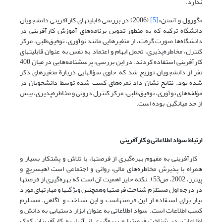
ندارد.
«گورول و آستن»
[5]
(2006) در بررسی قابلیتهای کارآفرینی دانشجویان
دانشگاه ترکیه که به منظور تدوین برنامه‌های آموزش کارآفرینی در
دانشگاه‌ها صورت گرفت، از متغیرهایی مانند نوآوری، توفیق‌طلبی، مرکز
کنترل، مخاطره‌پذیری، تحمل ابهام و اعتماد به نفس به عنوان قابلیتهای
کارآفرینی استفاده کردند. در این بررسی، پرسشنامه‌هایی در میان 400
نفر از دانشجویان توزیع شد که حاوی سؤالهایی دربارة متغیرهای ذکر
شده بود. نتایج نشان داد نمره‌های کسب شده توسط دانشجویان در
مؤلفه‌های نوآوری، توفیق‌طلبی، مرکز کنترل درونی و مخاطره‌پذیری، بیش
از حد میانگین بوده است.
ارتباط سواد اطلاعاتی و کارآفرینی
کارآفرینی به مفهوم بهره‌گیری از فرصتها، با تلاش و پشتکار بسیار و
همراه با پذیرش مخاطره‌های مالی، روانی و اجتماعی است (هیسریچ و
پیترز، 2002، ص53). نکته حایز اهمیت آن است که بهره‌گیری از فرصتها
در درجه اول مستلزم شناخت فرصتها وهمچنین ویژگیها و مهارتهای مورد
نیاز برای استفاده از این فرصتهاست و این شناخت و آگاهی، مستلزم
کسب اطلاعات است. سواد اطلاعاتی به عنوان ابزار دستیابی به دانش و
اطلاعات، در شناخت فرصتها و بهره‌گیری از آنها، به کارآفرینان کمک