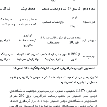
دوره دوم
قرنهای 17
شروع انقلاب صنعتی
مخاطره‌پذیر
کارآفری
قرون
متمایز از تأمین
سرمایه‌گذ
دوره سوم
اوج انقلاب صنعتی
کننده سرمایه
ومدیر کسب و
18 و 19
نوآور و
دهه میانی
افزایش رقابت در بازار
دوره چهارم
توسعه‌دهندة
کارآفری
قرن 20
محصولات
فناوریها
از 1980 تا
موج جدید ایجاد کسب
تسریع کننده ایجاد
سرمایه‌گذار
دوره پنجم
کنون
و کارهای کوچک
و افزایش سرمایه
کارآفری
احمدپور داریانی، کارآفرینی: تعاریف، نظریات و الگوها،1383، ص 83
اکنون به برخی از تحقیقات انجام شده در خصوص کارآفرینی و نتایج
حاصل از آنها، پرداخته می‌شود.
«قنادیان» (1387) تحقیقی با عنوان «بررسی میزان موفقیت دانشگاه‌های
دولتی شهر اصفهان در تحقق رسالت کارآفرینی» روی 230 نفر از
دانشجویان دانشگاه‌های دولتی اصفهان انجام داد. ابزار گردآوری داده‌ها
در این پژوهش، پرسشنامه‌ای محقق ساخته بود که قابلیتهای کارآفرینی