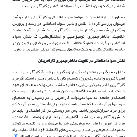
شایانی می‌کند و این نقطة اشتراک سواد اطلاعاتی و کارآفرینی است.
به طور کلی، ارتباط میان دو مؤلفة سواد اطلاعاتی و کارآفرینی را از دو بُعد
می‌توان بررسی کرد: 1. نقش و تأثیر سواد اطلاعاتی در رشد و پرورش
ویژگیهای شخصیتی که از ملزومات کارآفرینی به شمار می‌آیند، مانند
خلاقیت، مخاطره‌پذیری، توفیق‌طلبی و استقلال‌طلبی. 2. نقش سواد
اطلاعاتی در فرایند انجام یک فعالیت اقتصادی مبتنی بر فناوریهای نوین در
جامعة اطلاعاتی کنونی و کمک به تحقق مفهوم کارآفرینی مبتنی بر دانش.
نقش سواد اطلاعاتی در تقویت مخاطره‌پذیری کارآفرینان
تمایل به پذیرش مخاطره، یکی از ویژگیهای برجستة کارآفرینان است.
اصولاً شروع و ادامة یک پروژة کسب و کار، با مخاطره همراه است. اگر فرد
کارآفرین قادر به پذیرش این مخاطره نباشد، نمی‌تواند به هدفهای خود
دست یابد. اما مخاطره ناآگاهانه و بدون شناخت شرایط بازار و وضعیت
اقتصادی جامعه، نه تنها نمی‌تواند کارآفرین را در رسیدن به هدفهای
خود موفق گرداند، بلکه ممکن است به زیانهای اقتصادی منجر گردد که
برای فرد جبران‌ناپذیر باشد. پس هر ریسکی در کار اقتصادی، باید بر
دانش و آگاهی مبتنی باشد. آگاهی از شرایط بازار و وضعیت اقتصادی،
فرد کارآفرین را قادر به پیش‌بینی شرایط می‌سازد و در نتیجه می‌تواند
تصمیمات صحیحی بر مبنای پیش‌بینی‌های آگاهانة خود اتخاذ نماید. راه
رسیدن به این آگاهی و بینش، اطلاعات صحیح و جامع است (اسلاتر
[6]
،