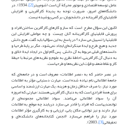
عامل توسعه اقتصادی و موتور محرکة آن است (شومپیتر
[2]
، 1934). در
دانشگاه‌های امروز، ضرورت توجه به پدیدة کارآفرینی و افزایش
قابلیتهای کارآفرینانه در دانشجویان، بر کسی پوشیده نیست.
اکنون این سؤال مطرح است که ساز و کارهای کارآفرین ساختن افراد و
پرورش قابلیتهای کارآفرینانه آنان چیست و چه عواملی افزایش این
قابلیتها را تسهیل می سازد؟ در پاسخ به این سؤالها باید گفت، هیچ دانش
جدید و هیچ طرح و ایدة مبتکرانه‌ای ایجاد نمی‌شود، مگر بر پایة طرحها و
دانسته‌های قبلی مربوط به آن دانش. پس گام اول در ایجاد ایدة خلاق و
به دنبال آن کارآفرینی، احاطة نظری به علوم و نظریه های مرتبط با حیطة
کار و نقاط ضعف و قوّت این نظریه‌ها و طرحهاست.
در عصر حاضر که به «عصر اطلاعات» معروف است و در جامعه‌ای که
جامعة اطلاعاتی نام نهاده شده است، مهارت دستیابی مؤثر به اطلاعات
مورد نیاز، با صرف حداقل زمان و هزینه، یک مهارت ارزشمند و اساسی
برای همة افرادی است که به دنبال کارآفرینی هستند؛ مهارتی که امروزه
آن را سواد اطلاعاتی می‌نامند. سواد اطلاعاتی مجموعه‌ای از
توانمندیهاست که افراد را قادر می سازد دریابند چه موقع به اطلاعات
نیاز دارند و نیز توانایی مکان یابی، ارزیابی و به کارگیری مؤثر اطلاعات
مورد نیاز را فراهم می‌سازد (انجمن کتابخانه‌های دانشکده‌ای و
تحقیقاتی
[3]
، 2003).