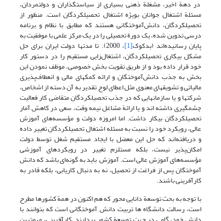
در دهة اخیر، مشغلة ذهنی بسیاری از سیاستگذاران و دولتمردان،
مسئلة اشتغال جوانان بویژه اشتغال تحصیلکردگان است. منظور از
تحصیلکردگان، دانش‌آموختگانی هستند که مطابق با نظام و برنامه
درسی تدوین شده، یک دورة تحصیلی را در یک مرکز علمی با موفقیت به
پایان رسانیده‌اند (بدکوک
[1]
، 2000). تا مدتها دولت ایران برای حل
مشکل بیکاری تحصیلکردگان، اشتغال‌زایی مستقیم را در دستور کار
خود قرار داده بود و از طریق تقویت بخش خصوصی، موظف نمودن این
بخش به جذب دانش‌آموختگان و ارائه کمکهای مالی و انعطاف‌پذیری
مالیاتی و تشویقهای معنوی مثل اعطای لوح تقدیر به آن دسته از اشخاص،
شرکتها و یا سازمانهایی که در جذب تحصیلکردگان متقاضی کار فعالیت
چشمگیری داشته اند و یا ارائة مشاغل نیمه وقت، سعی در کاهش آمار
تحصیلکردگان بیکار داشت. اما امروزه دولت و مؤسسه‌های آموزش
عالی، رویکرد خود را نسبت به مسئله اشتغال تحصیلکردگان تغییر داده
و دریافته‌اند که حل این معضل با ایجاد مستقیم شغل توسط دولت
امکان‌پذیر نیست، بلکه مستلزم تغییر در رویکردهای آموزشی
مؤسسه‌های آموزش عالی است. آموزش باید به گونه‌ای باشد که دانش
آموختگان پس از فراغت از تحصیل، نه به دنبال کاریابی، بلکه قادر به
کارآفرینی باشند.
با توجه به بحث توسعة دانایی محور که هم اکنون در همة کشورها مطرح
است، رسالت دانشگاه ها تربیت دانش آموختگانی است که بتوانند با
دانش خود، گامی در جهت توسعة کشور بردارند. کارآفرینی، مهمترین