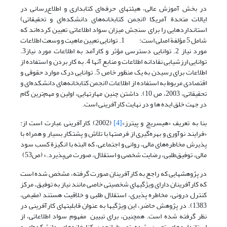
در بخش آموزش عالی، هیئتهای حرفه‌ای کتابداری و اطلاع‌رسانی در
ایالات متحدة آمریکا (انجمن کتابخانه‌های دانشکده‌ای و تحقیقاتی)
استانداردهایی را برای سنجش میزان سواد اطلاعاتی تعیین کرده‌اند که
شامل 5 مؤلفة اصلی است: 1. توانایی تعیین ماهیت و وسعت اطلاعات
مورد نیاز 2. توانایی دسترسی مؤثر و کارآمد به اطلاعات مورد نیاز3.
توانایی ارزشیابی نقادانه اطلاعات و منابع آنها 4. به کار بردن و استفاده از
اطلاعات برای رسیدن به یک منظور خاص 5. توانایی درک موارد حقوقی و
اقتصادی مربوط به استفاده از اطلاعات (انجمن کتابخانه‌های دانشکده‌ای و
تحقیقاتی، 2003، ص 10). داشتن چنین مهارتهایی، اولین و مهم‌ترین گام
در جهت خلق ایده ها و در نهایت کارآفرینی است.
بنا به تعریف «هیسریچ و پیترز»
[4]
(2002) کارآفرینی عبارت است از:
«فرایند نوآوری و بهره‌گیری از فرصتها با تلاش و پشتکار بسیار و همراه با
پذیرش مخاطره‌های مالی، روانی و اجتماعی، که البته با انگیزة کسب سود
مالی، توفیق‌طلبی، رضایت شخصی و استقلال، صورت می‌پذیرد.» (ص53)
در پژوهشهایی که راجع به کارآفرینان صورت گرفته، مشخص شده است
که کارآفرینان دارای ویژگیهای شخصیتی خاصی مانند نیاز به توفیق، مرکز
کنترل درونی، مخاطره پذیری، استقلال طلبی و خلاقیت هستند (مقیمی،
1383). در پژوهش حاضر، این ویژگیها به عنوان قابلیتهای کارآفرینی در
نظر گرفته شده است. همچنین، برای تبیین مفهوم سواد اطلاعاتی، از
استانداردهای تعیین شده توسط انجمن کتابخانه‌های دانشکده‌ای و