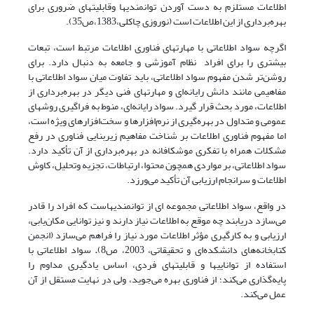
اطلاعات مستلزم به دست آوردن توانمندیها وقابلیتهای ضروری برای
بهره‌‌برداری از این اطلاعات است (نوروزی چاکلی،1383،ص35).
اگرچه سواد اطلاعاتی با مهارتهای فناوری اطلاعات مرتبط است، تبعات
بیشتری را برای افراد نظام آموزشی و جامعه به دنبال دارد. برای
روشن‌تر شدن مفهوم سواد اطلاعاتی، باید تفاوت میان سواد اطلاعاتی با
مفاهیمی مانند دانش رایانه‌ای و مهارتهای فنی دیگر در بهره‌برداری از
اطلاعات، مورد بحث قرار گیرد. سواد رایانه‌ای، منوط به فراگیری روشهای
عمومی و متداول در بهره‌گیری از نرم‌افزارها و سخت‌افزارهای ویژه است،
اما مفهوم فناوری اطلاعات بر شناخت مفاهیم زیربنایی فناوری در رفع
مشکلات همراه با تفکری موشکافانه در بهره‌برداری از آن تأکید دارد.
سواد اطلاعاتی، بر مواردی همچون محتوا، ارتباطات، تجزیه وتحلیل، کاوش
اطلاعات و سرانجام ارزیابی آن تأکید می‌‌ورزد.
در واقع، سواد اطلاعاتی مجموعه ای از توانمندیهاست که افراد را قادر
می‌سازد دریابند چه موقع به اطلاعات نیاز دارند و نیز توانایی مکان‌یابی،
ارزیابی و به‌ کارگیری مؤثر اطلاعات مورد نیاز را فراهم می‌سازد (انجمن
کتابخانه‌های دانشکده‌ای و تحقیقاتی، 2003، ص8)
.
سواد اطلاعاتی با
استفاده از تواناییها و قابلیتهای فردی، اساس یادگیری مداوم را
پایه‌گذاری می‌کند؛ از فناوری بهره می‌جوید، ولی در نهایت مستقل از آن
عمل می‌کند.