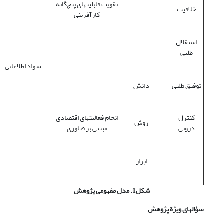
تقویت قابلیتهای پنج‌گانه
خلاقیت
کارآفرینی
استقلال
طلبی
سواد اطلاعاتی
توفیق طلبی
دانش
کنترل
انجام فعالیتهای اقتصادی
روش
درونی
مبتنی بر فناوری
ابزار
شکل1. مدل مفهومی پژوهش
سؤالهای ویژة پژوهش