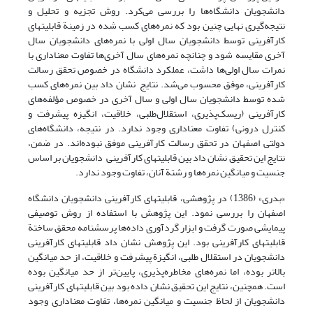
دانشجویان دانشگاه‌ها را بررسی می‌کرد. روش تجزیه و تحلیل و
نتیجه‌گیری نهایی چنین بود که نمره‌های کسب شده در زمینة قابلیتهای
کارآفرینی توسط دانشجویان سال اولی با نمره‌های دانشجویان سال
آخری مقایسه شود و چنانچه نمره‌های سال آخری‌ها تفاوت معناداری با
نمرات سال اولی‌ها داشت، عملکرد دانشگاه در خصوص تحقق رسالت
کارآفرینی، موفق محسوب می‌شد. نتایج نشان داد بین نمره‌های کسب
شده توسط دانشجویان سال اولی و سال آخری در خصوص مؤلفه‌های
کارآفرینی (ریسک‌پذیری، استقلال‌طلبی، خلاقیت، انگیزه پیشرفت و
کنترل درونی) تفاوت معناداری وجود ندارد. در نتیجه، دانشگاه‌های
دولتی اصفهان در تحقق رسالت کارآفرینی موفق نبوده‌اند. در ضمن،
نتایج این تحقیق نشان داد بین قابلیتهای کارآفرینی دانشجویان بر اساس
جنسیت و میانگین نمره‌ها و رشتة آنان، تفاوت وجود ندارد.
«بدری» (1386) در پژوهشی، قابلیتهای کارآفرینی دانشجویان دانشگاه
اصفهان را بررسی نمود. این پژوهش با استفاده از روش توصیفی
پیمایشی صورت گرفت و ابزار گردآوری داده‌ها پرسشنامه محقق ساختة
قابلیتهای کارآفرینی بود. این پژوهش نشان داد قابلیتهای کارآفرینی
دانشجویان در استقلال طلبی، انگیزة پیشرفت و خلاقیت، از حد میانگین
بالاتر بوده، اما نمره‌های مخاطره‌پذیری، پایین‌تر از حد میانگین بوده
است. همچنین، نتایج این تحقیق نشان داده بود بین قابلیتهای کارآفرینی
دانشجویان از لحاظ جنسیت و میانگین نمره‌ها، تفاوت معناداری وجود