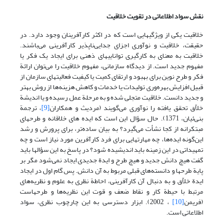
نقش سواد اطلاعاتی در تقویت خلاقیت
خلاقیت یکی از ویژگیهایی است که در اکثر کارآفرینان وجود دارد. در
حقیقت، خلاقیت و نوآوری اجزای جدایی‌ناپذیر کارآفرینی می‌باشند.
خلاقیت به معنای به کارگیری تواناییهای ذهنی برای ایجاد یک فکر یا
مفهوم جدید است. از دیدگاه سازمانی، مفهوم خلاقیت را می‌توان ارائة
فکر و طرح نوین برای بهبود و ارتقای کمیت یا کیفیت فعالیتهای سازمان از
قبیل افزایش بهره‌وری تولیدات یا خدمات و کاهش هزینه‌ها از روش بهتر
و جدید دانست. خلاقیت متجلی شده و به مرحلة عمل رسیده و یا اندیشة
خلاّق تحقق یافته را نوآوری می‌گویند (مردیث و همکاران
[9]
، ترجمة
بنی‌ئیان، 1371). حال سؤال این است که ایده های خلاقانه و طرحهای
مبتکرانه از کجا نشأت می‌گیرد؟ به بیان ساده‌تر، برای پرورش و رشد
این‌گونه ایده‌ها، چه مهارتهایی برای فرد کارآفرین مورد نیاز است و چه
تمهیداتی در این زمینه باید اندیشیده شود؟ در پاسخ به این سؤالها باید
گفت هیچ دانش جدید و هیچ طرح و ایدة جدیدی ایجاد نمی‌شود مگر بر
پایة طرحها و دانسته‌های قبلی مربوط به آن دانش. پس گام اول در ایجاد
ایدة خلاّق و به دنبال آن کارآفرینی، احاطة نظری به علوم و نظریه‌های
مرتبط با حیطة کار و نقاط ضعف و قوت این نظریه‌ها و طرحهاست
(فریمن
[10]
، 2002). ابزار دسترسی به این چارچوب نظری، سواد
اطلاعاتی است.