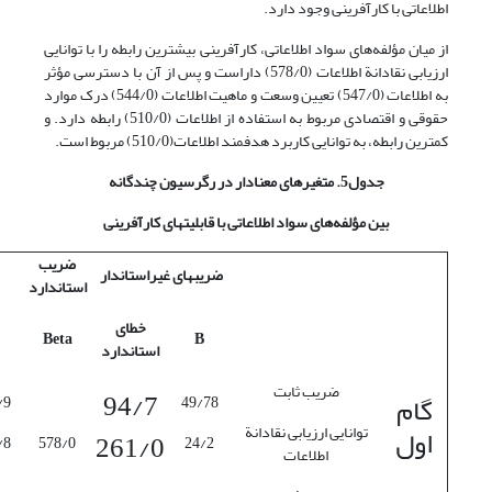
اطلاعاتی با کارآفرینی وجود دارد.
از میان مؤلفه‌های سواد اطلاعاتی، کارآفرینی بیشترین رابطه را با توانایی
ارزیابی نقادانة اطلاعات (578/0) داراست و پس از آن با دسترسی مؤثر
به اطلاعات (547/0) تعیین وسعت و ماهیت اطلاعات (544/0) درک موارد
حقوقی و اقتصادی مربوط به استفاده از اطلاعات (510/0) رابطه دارد. و
کمترین رابطه، به توانایی کاربرد هدفمند اطلاعات(510/0) مربوط است.
جدول5. متغیرهای معنادار در رگرسیون چندگانه
بین مؤلفه‌های سواد اطلاعاتی با قابلیتهای کارآفرینی
ضریب
ضریبهای غیراستاندار
استاندارد
خطای
Beta
B
استاندارد
ضریب ثابت
94/7
گام
/9
49/78
اول
توانایی ارزیابی نقادانة
261/0
/8
578/0
24/2
اطلاعات