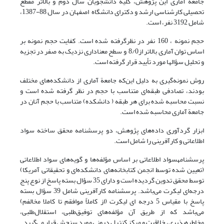
جامعة آماری این پژوهش، کلیة دانشجویان سال دوم و بالاتر مقطع
تحصیلی کارشناسی ارشد و دکترای دانشگاه اصفهان در سال 88-1387،
شامل 3192 نفر، است.
حجم نمونه ، 160 نفر در نظرگرفته شده است. کفایت حجم نمونه بر
اساس توان آماری بالاتر از8/0 و سطح معناداری نزدیک به صفر در تجزیه
و تحلیل سؤالها مورد تأیید قرار گرفته است.
روش نمونه‌گیری به دلیل این‌که جامعة آماری از دانشکده‌های مختلف
بودند، تصادفی طبقه‌ای متناسب با حجم در نظر گرفته شده است و
نسبت محاسبه شده برای هر طبقه ( دانشکده) متناسب با حجم آنان در
جامعة آماری محاسبه شده است.
ابزار گردآوری داده‌های پژوهش، دو پرسشنامه محقق ساخته سواد
اطلاعاتی و کارآفرینی را شامل است.
پرسشنامهسواد اطلاعاتی بر اساس مؤلفه‌ها و گویه‌های سواد اطلاعاتی
(تعیین شده توسط انجمن کتابخانه‌های دانشکده‌ای و تحقیقاتی آمریکا)
توسط محقق تدوین گردیده است و دارای 35 سؤال بسته پاسخ از نوع پنج
درجه‌ای لیکرت می‌باشد. پرسشنامه کارآفرینی شامل 39 سؤال بسته
پاسخ با مقیاس 5 درجه ای لیکرت (از کاملاً موافقم تا کاملا مخالفم)
می‌باشد که از طریق آن مؤلفه‌های توفیق‌طلبی، استقلال‌طلبی،
مخاطره‌پذیری، خلاقیت و مرکز کنترل درونی مورد سنجش قرار می‌گیرد.