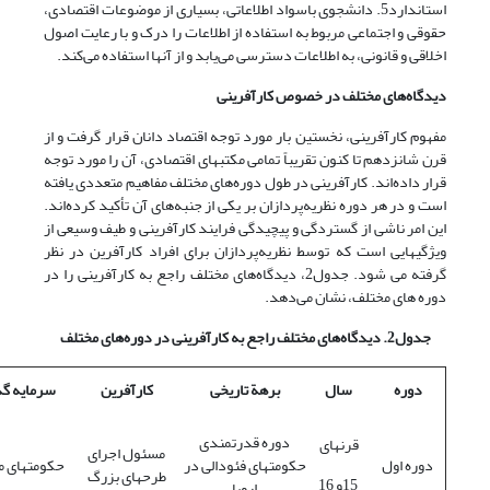
استاندارد5. دانشجوی باسواد اطلاعاتی، بسیاری از موضوعات اقتصادی،
حقوقی و اجتماعی مربوط به استفاده از اطلاعات را درک و با رعایت اصول
اخلاقی و قانونی، به اطلاعات دسترسی می‌یابد و از آنها استفاده می‌کند.
دیدگاه‌های مختلف در خصوص کارآفرینی
مفهوم کارآفرینی، نخستین بار مورد توجه اقتصاد دانان قرار گرفت و از
قرن شانزدهم تا کنون تقریباً تمامی مکتبهای اقتصادی، آن را مورد توجه
قرار داده‌اند. کارآفرینی در طول دوره‌های مختلف مفاهیم متعددی یافته
است و در هر دوره نظریه‌پردازان بر یکی از جنبه‌های آن تأکید کرده‌اند.
این امر ناشی از گستردگی و پیچیدگی فرایند کارآفرینی و طیف وسیعی از
ویژگیهایی است که توسط نظریه‌پردازان برای افراد کارآفرین در نظر
گرفته می شود. جدول2، دیدگاه‌های مختلف راجع به کارآفرینی را در
دوره های مختلف، نشان می‌دهد.
جدول2. دیدگاه‌های مختلف راجع به کارآفرینی در دوره‌های مختلف
دوره
سال
برهة تاریخی
کارآفرین
سرمایه گذ
دوره قدرتمندی
قرنهای
مسئول اجرای
دوره اول
حکومتهای فئودالی در
حکومتهای م
طرحهای بزرگ
15و 16
اروپا