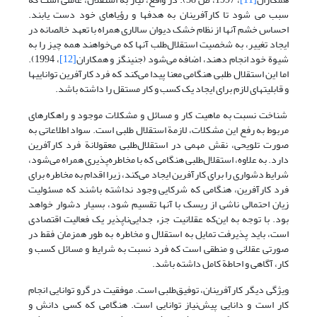
سبب می شود تا کارآفرینان به هدفها و رؤیاهای خود دست یابند.
احساس خشم آنها از نظام خشک دیوان سالاری همراه با تعهد خالصانه در
ایجاد تغییر، به شخصیت استقلال‌طلب آنها که می‌خواهند همه چیز را به
شیوة خود انجام دهند، اضافه می‌شود (جنینگز و همکاران
[12]
، 1994).
اما این استقلال طلبی هنگامی معنا پیدا می‌کند که فرد کارآفرین تواناییها
و قابلیتهای لازم برای ایجاد یک کسب و کار مستقل را داشته باشد.
شناخت نسبت به ماهیت کار و مسائل و مشکلات موجود و راهکارهای
مربوط به رفع این مشکلات، لازمة استقلال طلبی است. سواد اطلاعاتی به
صورت تلویحی، نقش مهمی در استقلال‌طلبی معقولانة فرد کارآفرین
دارد. به علاوه، استقلال‌طلبی هنگامی که با مخاطره‌پذیری همراه می‌شود،
شرایط دشواری را برای کارآفرین ایجاد می‌کند، زیرا اقدام به مخاطره برای
فرد کارآفرین، هنگامی که شرکایی وجود نداشته باشند که مسئولیت
زیان احتمالی ناشی از ریسک با آنها تقسیم شود، بسیار دشوار خواهد
بود. با توجه به این‌که عقلانیت جزء جدایی‌ناپذیر یک فعالیت اقتصادی
است، باید پذیرفت تمایل به استقلال و مخاطره به طور همزمان فقط در
صورتی عقلانی و منطقی است که فرد نسبت به شرایط و مسائل کسب و
کار، آگاهی و احاطة کامل داشته باشد.
ویژگی دیگر کارآفرینان، توفیق‌طلبی است. موفقیت در گرو توانایی انجام
کار است و دانایی پیش‌نیاز توانایی است. هنگامی که کسی دانش و