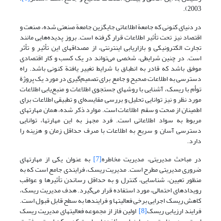
2003).
در دنیای کنونی که جامعة اطلاعاتی جایگزین جامعة صنعتی شده، صنعت و
اقتصاد نیز تحت تأثیر اطلاعات قرار گرفته است. بروز پدیده‌هایی مانند
تجارت الکترونیکی و بازاریابی اینترنتی، از مصداقهای این تأثیر و تأثر
است. در چنین شرایطی، شخصی می‌تواند در یک کسب و کار اقتصادی
موفق باشد که قادر به انطباق با شرایط تغییر یافتة کنونی باشد. راه
دسترسی به اطلاعات صحیح و جامع برای تصمیم‌گیری در مورد یک پروژة
توأم با ریسک، آشنایی با روشهای جستجوی اطلاعات و منبع‌یابی اطلاعات
مورد نظر و نیز توانایی تحلیل و بررسی مقایسه‌ای و تطبیقی اطلاعات برای
اطمینان از صحت و سقم اطلاعات است. موارد ذکر شده، همان مهارتهای
مربوط به سواد اطلاعاتی است. فرد مجهز به این مهارتها، توانایی
دسترسی آسان و سریع به اطلاعات با صرف حداقل زمان و هزینه را
دارد.
در مباحث مدیریتی، مدیریت مخاطره
[7]
به عنوان یکی از مهارتهای
ضروری مدیریتی مطرح است. مدیریت ریسک، فرایندی جامع است که به
منظور تعیین، شناسایی، کنترل و به حداقل رساندن تأثیرها و عواقب
رویدادهای احتمالی، مورد استفاده قرار می‌گیرد. هدف مدیریت ریسک،
کاهش ریسک اجرایی برخی فعالیتها و فرایندها به سطح قابل قبول است.
فرایند ارزیابی ریسک
[8]
اولین فاز از مجموعه فعالیتهای مدیریت ریسک