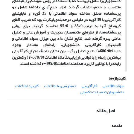
دانشجویان را شامل می‌باشد که با استفاده از روش نمونه گیری طبقه ای
متناسب با حجم، انتخاب گردید. ابزار جمع‌آوری داده‌ها شامل دو
پرسشنامه محقق ساخته سواد اطلاعاتی با 35 گویه و قابلیتهای
کارآفرینی با 39 گویه در مقیاس درجه‌بندی لیکرت بود که ضریب آلفای
کرونباخ آنها به ترتیب85/0 و 95/0 محاسبه گردید. برای روایی
پرسشنامه‌ها، از نظرهای متخصصان مدیریت و آموزش عالی و تحلیل
عاملی بهره گرفته شد. نتایج نشان داد بین میزان سواد اطلاعاتی و
قابلیتهای کارآفرینی دانشجویان، رابطه‌ای معنادار وجود
دارد(686/0
r=
). نتایج تحلیل رگرسیون نشان داد قابلیتهای کارآفرینی
بیشترین رابطه را با توانایی ارزیابی نقادانة اطلاعات (578/0=
r
) و کمترین
رابطه را با توانایی کاربرد هدفمند اطلاعات(495/0=
r
)داشته است.
کلیدواژه‌ها
سواد اطلاعاتی
کارآفرینی
دسترسی به اطلاعات
کاربرد اطلاعات
دانشجویان تحصیلات تکمیلی
اصل مقاله
مقدمه