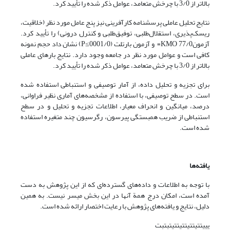
بالاتر از 3/0 با چرخش متعامد، عوامل ذکر شده را تأیید کرد.
نتایج تحلیل عاملی پرسشنامه کارآفرینی نیز پنج عامل مورد نظر (خلاقیت،
ریسک‌پذیری، استقلال‌طلبی، توفیق‌طلبی و کنترل درونی) را تأیید کرد.
آزمون77/0 KMO= و آزمون بارتلت (0001/0≥P) نشان داد حجم نمونه
کافی است و عوامل مورد نظر در جامعه وجود دارد. نتایج بارهای عاملی
بالاتر از 3/0 با چرخش متعامد، عوامل ذکر شده را تأیید کرد.
برای تجزیه و تحلیل داده، از آمار توصیفی و استنباطی استفاده شده
است. در سطح توصیفی، با استفاده از مشخصه‌های آماری نظیر فراوانی،
درصد، میانگین و انحراف معیار، اطلاعات تجزیه و تحلیل و در سطح
استنباطی از ضریب همبستگی پیرسون، رگرسیون چند متغیره استفاده
شده است.
یافته‌ها
با توجه به اطلاعات و داده‌های گسترده‌ای که از این پژوهش به دست
آمده است، امکان درج همة آنها در این بخش میسر نیست. به همین
دلیل، نتایج و یافته‌های پژوهش با رعایت اختصار ارائه شده است.
یییتتیتتیتتیتتیتبتبت