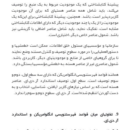
پیشینة کتابشناختی که یک موجودیت مربوط به یک منبع را توصیف
می‌‌کند، باید شامل همه عناصر هسته­ای که برای آن موجودیت
کاربردپذیر است، باشد. همچنین، پیشینة کتابشناختی برای این‌که یک
موجودیت را از یک یا چند موجودیت دیگر که دارای اطلاعات کتابشناختی
مشابه است، تفکیک نماید، باید شامل عناصر اضافی یا گزینشی نیز
باشد. شمول عناصر خاص دیگر، اختیاری است.
سازمانها و مؤسسه­های مسئول خلق اطلاعات، ممکن است خط­مشی­ها و
دستورالعملهایی را در مورد سطوح توصیف و کنترل مستند وضع نمایند
تا برای گروه­های خاصی از منابع و موجودیتهای دیگر، کاربردی باشد.
شمول عناصری غیر از عناصر هسته، به خط­مشی مؤسسه­ها بستگی دارد.
همانند قواعد فهرست­نویسی انگلوامریکن که دارای سه سطح اول، دوم و
سوم توصیف است، سطح اول توصیف استاندارد آر.دی.اِی. عناصر
هسته است که بر اساس نیازهای کاربر (یافتن، شناسایی، انتخاب و به
دست آوردن) تنظیم شده است. آر.دی.اِی. سطوح دوم و سوم را ندارد.
9. تفاوتهای میان قواعد فهرست­نویسی انگلوامریکن و استاندارد
آر.دی.اِی.