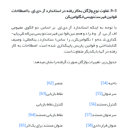
9-3. تفاوت نوع واژگان به‌کار رفته در استاندارد آر.دی.اِی. با اصطلاحات
قوانین فهرست‌نویسی
انگلوامریکن
با توجه به اینکه استاندارد آر.دی.اِی. بر اساس دو الگوی مفهومی
اف.آر.بی.آر. و فراد و همچنین قوانین فهرست‌نویسی بین‌المللی پایه­
گذاری شده و انگلوامریکن بر اساس استاندارد بین­المللی توصیف
کتابشناختی و قوانین پاریس پایه­گذاری شده است، اصطلاحات به کار
رفته در آنها با یکدیگر متفاوت است.
جدول زیر، تغییرات واژگان صورت گرفته را نشان می­دهد:
ناحیه
[54]
عنصر
[62]
سرعنوان
[55]
نقاط بازیابی
[63]
کنترل مستند
[56]
کنترل نقاط بازیابی
سرعنوان مستند
[57]
نقاط بازیابی مستند
[64]
عنوان قراردادی
[58]
عنوان مستند برای یک اثر
[65]