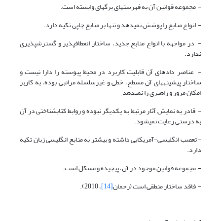
- مجموعه قوانین آن به فهرستهای برگه­ای وابسته است.
- انواع منابع را پوشش نمی­دهد و تنها بر منابع چاپی تکیه دارد.
- در مواجهه با انواع منابع جدید، ساختار انعطاف­پذیر و گسترش­پذیری
ندارد.
- عناصر داده­ای آن قابلیت کاربرد در محیط پیوسته را دارا نیست و
ساختار پیشینه­های آن مسطح، خطی و غیرسلسله مراتبی بوده، به کاربر
امکان مرور و راهبری را نمی­دهد
.­
- قادر به نمایش آثار مرتبط به یکدیگر نبوده و روابط کتابشناختی در آن
به درستی رعایت نمی­شود.
- تعصب انگلیسی-آمریکایی داشته و بیشتر به منابع انگلیسی زبان تکیه
دارد.
- مجموعه قوانین موجود در آن، پیچیده و مشکل است.
- فاقد ساختار منطقی است (رحمان
[14]
، 2010).