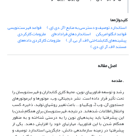
کلیدواژه‌ها
استاندارد توصیف و دسترسی به منابع (آر.دی.اِی.)
قواعد فهرست‌نویسی
قواعد انگلو امریکن
استانداردهای فراداده‌ای
ملزومات کارکردی
پیشینه‌های کتابشناختی (اف.آر.بی.آر.)
ملزومات کارکردی داده‌های
مستند (اف.آر.ای.دی.)
اصل مقاله
. مقدمه
رشد و توسعه فناوریهای نوین، محیط کاری کتابداران و فهرست­­نویسان را
تحت تأثیر قرار داده است. نشر دیجیتالی، وب، موتورها و ابرموتورهای
جستجوی آن، وب 2، ویکی­ها و... باعث تغییر روشهای تولید، ذخیره، کسب
و انتقال اطلاعات شده­اند. در نتیجه، فهرست­نویسان برای همگام شدن با
این پیشرفتها باید پدیده­های نوین را به درستی شناخته و به منظور
همگام شدن با این فناوریها، مهارتهای خود را افزایش دهند. یکی از
پیشرفتها در زمینه سازماندهی دانش، جایگزینی استاندارد توصیف و