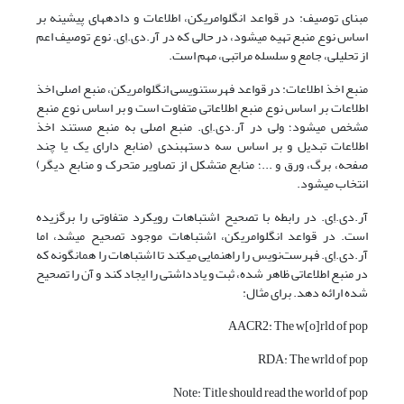
مبنای توصیف: در قواعد انگلوامریکن، اطلاعات و داده­های پیشینه بر
اساس نوع منبع تهیه می­شود، در حالی که در آر.دی.اِی. نوع توصیف اعم
از تحلیلی، جامع و سلسله مراتبی، مهم است.
منبع اخذ اطلاعات: در قواعد فهرست­نویسی انگلوامریکن، منبع اصلی اخذ
اطلاعات بر اساس نوع منبع اطلاعاتی متفاوت است و بر اساس نوع منبع
مشخص می­شود؛ ولی در آر.دی.اِی. منبع اصلی به منبع مستند اخذ
اطلاعات تبدیل و بر اساس سه دسته­بندی (منابع دارای یک یا چند
صفحه، برگ، ورق و ...؛ منابع متشکل از تصاویر متحرک و منابع دیگر)
انتخاب می­شود.
آر.دی.اِی. در رابطه با تصحیح اشتباهات رویکرد متفاوتی را برگزیده
است. در قواعد انگلوامریکن، اشتباهات موجود تصحیح می­شد، اما
آر.دی.اِی. فهرست‌نویس را راهنمایی می­کند تا اشتباهات را همان­گونه که
در منبع اطلاعاتی ظاهر شده، ثبت و یادداشتی را ایجاد کند و آن را تصحیح
شده ارائه دهد. برای مثال:
AACR2: The w[o]rld of pop
RDA: The wrld of pop
Note: Title should read the world of pop