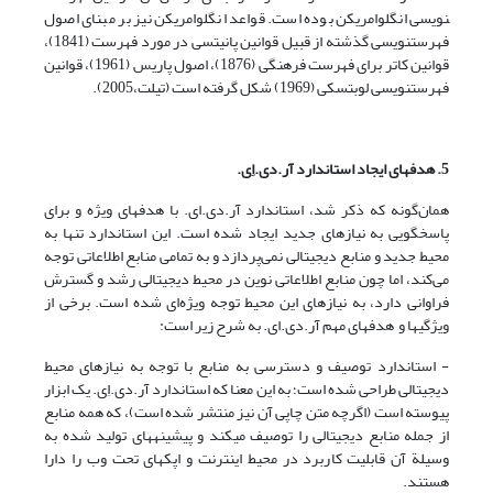
نویسی انگلوامریکن بوده است. قواعد انگلوامریکن نیز بر مبنای اصول
فهرست­نویسی گذشته از قبیل قوانین پانیتسی در مورد فهرست (1841)،
قوانین کاتر برای فهرست فرهنگی (1876)، اصول پاریس (1961)، قوانین
فهرست­نویسی لوبتسکی (1969) شکل گرفته است (تیلت،2005).
5. هدفهای ایجاد استاندارد آر.دی.اِی.
همان‌گونه که ذکر شد، استاندارد آر.دی.ای. با هدفهای ویژه‌ و برای
پاسخگویی به نیازهای جدید ایجاد شده است. این استاندارد تنها به
محیط جدید و منابع دیجیتالی نمی‌پردازد و به تمامی منابع اطلاعاتی توجه
می‌کند، اما چون منابع اطلاعاتی نوین در محیط دیجیتالی رشد و گسترش
فراوانی دارد، به نیازهای این محیط توجه ویژه‌ای شده است. برخی از
ویژگیها و هدفهای مهم آر.دی.ای. به شرح زیر است:
- استاندارد توصیف و دسترسی به منابع با توجه به نیازهای محیط
دیجیتالی طراحی شده است؛ به این معنا که استاندارد آر.دی.اِی. یک ابزار
پیوسته است (اگرچه متن چاپی آن نیز منتشر شده است)، که همه منابع
از جمله منابع دیجیتالی را توصیف می­کند و پیشینه­های تولید شده به
وسیلة آن قابلیت کاربرد در محیط اینترنت و اپک­های تحت وب را دارا
هستند.