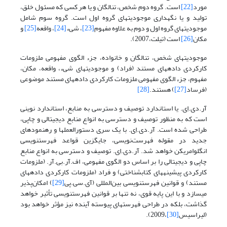
مورد
[22]
است. گروه دوم شخص، تنالگان و یا هر کسی که مسئول خلق،
تولید و یا نگهداری موجودیتهای گروه اول است. گروه سوم شامل
موجودیتهای گروه اول و دوم به علاوه مفهوم
[23]
، شیء
[24]
، واقعه
[25]
و
مکان
[26]
است (تیلت،2007).
موجودیتهای شخص، تنالگان و خانواده، جزء الگوی مفهومی ملزومات
کارکردی داده­های مستند (فراد) و موجودیتهای شیء، واقعه، مکان،
مفهوم، جزء الگوی مفهومی ملزومات کارکردی داده­های مستند موضوعی
(فرساد
[27]
) هستند.
[28]
آر.دی.اِی. یا استاندارد توصیف و دسترسی به منابع، استاندارد نوینی
است که به منظور توصیف و دسترسی به انواع منابع دیجیتالی و چاپی،
طراحی شده است. آر.دی.اِی. با یک سری دستورالعمل­ها و رهنمودهای
جدید در مقوله فهرست‌نویسی، جایگزین قواعد فهرست­نویسی
انگلوامریکن خواهد شد. آر.دی.اِی. توصیف و دسترسی به انواع منابع
چاپی و دیجیتالی را بر اساس دو الگوی مفهومی، اف.آر.بی.آر. (ملزومات
کارکردی پیشینه­های کتابشناختی) و فراد (ملزومات کارکردی داده­های
مستند) و قوانین فهرست­نویسی بین‌المللی (آی.سی.پی
[29]
) امکان‌پذیر
می­سازد و با این پایه قوی، نه تنها بر قوانین فهرست­نویسی تأثیر خواهد
گذاشت، بلکه در طراحی فهرستهای پیوسته آینده نیز مؤثر خواهد بود
(لیراسیس
[30]
،2009).