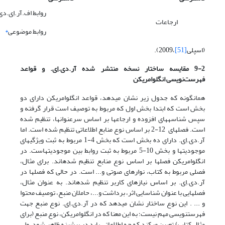
روابط اف.آر.اِی.دی
ارجاعات
روابط موضوعی
*
(اسپلی
[51]
،2009).
9-2 مقایسه ساختار نسخه منتشر شده آر.دی.اِی. و قواعد
فهرست‌نویسی انگلوامریکن
همان­گونه که جدول زیر نشان می­دهد، قواعد انگلوامریکن دارای دو
بخش است که ابتدا بخش اول که مربوط به توصیف است قرار گرفته و
سپس شناسه­های افزوده و ارجاعها بر اساس سرعنوانها، تنظیم شده
است. فصلهای 12-2 بر اساس نوع منابع اطلاعاتی تنظیم شده است. اما
آر.دی.اِی. دارای ده بخش است که بخش 4-1 مربوط به ثبت ویژگیهای
موجودیتها و بخش 10-5 مربوط به ثبت روابط بین موجودیتهاست. در
انگلوامریکن فصلها بر اساس نوع منابع تنظیم شده­اند. برای مثال،
فصلی مربوط به کتاب، نوارهای صوتی و... است. در حالی که فصلها در
آر.دی.اِی. بر اساس نیازهای کاربر تنظیم شده­اند. به عنوان مثال،
فصلهایی با عنوان شناسایی اثر، برداشت و...، حاملان منبع، توصیف محتوا
و ... . این نوع ساختار نشان می­دهد که در آر.دی.اِی. نوع منبع جهت
فهرست­نویسی مهم نیست؛ به این معنا که در انگلوامریکن، نوع منبع (برای
مثال کتاب) تعیین می­کند که چه اطلاعاتی باید در پیشینه ظاهر شود، ولی