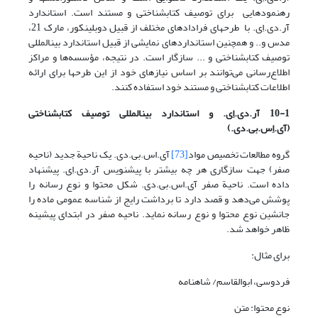
رهنمودهایی برای توصیف کتابشناختی و مستند است. استاندارد
آر.دی.اِی. با طرحهای فراداده­ای مختلف از قبیل دوبلین­کور، مارک 21،
مدس و.. و همچنین استانداردهای نمایشی از قبیل استاندارد بین­المللی
توصیف کتابشناختی و ... سازگار است. در نتیجه، مؤسسه‌ها و مراکز
اطلاع‌‌رسانی می‌توانند بر اساس نیازهای خود از این طرحها برای ارائه
اطلاعات کتابشناختی و مستند خود استفاده کنند.
10-1 آر.دی.اِی. و استاندارد بین­المللی توصیف کتابشناختی
(آی.اِس.بی.دی.)
گروه مطالعات تخصیص مواد
[73]
آی.اس.بی.دی. یک ناحیة جدید (ناحیه
صفر) جهت سازگاری هر چه بیشتر با پیش­نویس آر.دی.اِی. پیشنهاد
داده­ است. ناحیة صفر آی.اس.بی.دی. شکل محتوا و نوع رسانه را
پوشش می‌دهد و قصد دارد تا برداشت رایج از شناسه عمومی ماده را
جانشین نوع محتوا و نوع رسانه نماید. ناحیه صفر در ابتدای پیشینه
ظاهر خواهد شد.
برای مثال:
فردوسی، ابوالقاسم/ شاهنامه
نوع محتوا: متن