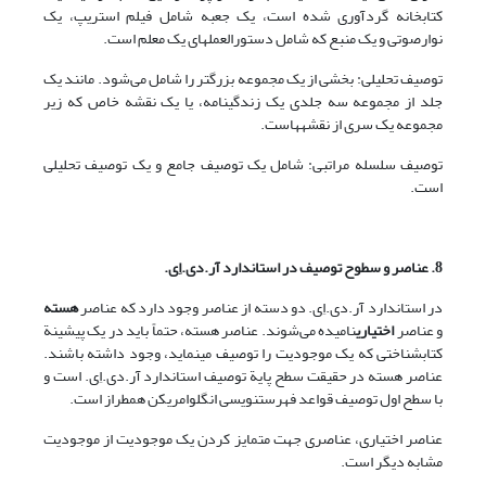
کتابخانه گردآوری شده است، یک جعبه شامل فیلم استریپ، یک
نوارصوتی و یک منبع که شامل دستورالعملهای یک معلم است.
توصیف تحلیلی: بخشی از یک مجموعه بزرگتر را شامل می‌شود. مانند یک
جلد از مجموعه سه جلدی یک زندگینامه، یا یک نقشه خاص که زیر
مجموعه یک سری از نقشه­هاست.
توصیف سلسله­ مراتبی: شامل یک توصیف جامع و یک توصیف تحلیلی
است.
8. عناصر و سطوح توصیف در استاندارد آر.دی.اِی.
در استاندارد آر.دی.اِی. دو دسته از عناصر وجود دارد که عناصر
هسته
و عناصر
اختیاری
نامیده می‌شوند. عناصر هسته، حتماً باید در یک پیشینة
کتابشناختی که یک موجودیت را توصیف می­نماید، وجود داشته باشند.
عناصر هسته در حقیقت سطح پایة توصیف استاندارد آر.دی.اِی. است و
با سطح اول توصیف قواعد فهرست­نویسی انگلوامریکن هم­طراز است.
عناصر اختیاری، عناصری جهت متمایز کردن یک موجودیت از موجودیت
مشابه دیگر است.