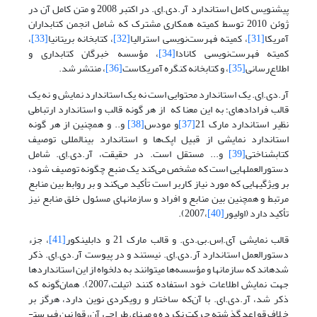
پیش­نویس کامل استاندارد آر.دی.اِی. در اکتبر 2008 و متن کامل آن در
ژوئن 2010 توسط کمیته همکاری مشترک که شامل انجمن کتابداران
آمریکا
[31]
، کمیته فهرست‌نویسی استرالیا
[32]
، کتابخانه‌ بریتانیا
[33]
،
کمیته فهرست‌نویسی کانادا
[34]
، مؤسسه خبرگان کتابداری و
اطلاع‌رسانی
[35]
، و کتابخانه کنگره آمریکاست
[36]
، منتشر شد.
آر.دی.اِی. یک استاندارد محتوایی است نه یک استاندارد نمایش و نه یک
قالب فراداده­ای؛ به این معنا که از هر گونه قالب و استاندارد ارتباطی
نظیر استاندارد مارک 21
[37]
و مودس
[38]
و.. و همچنین از هر گونه
استاندارد نمایشی از قبیل اپک‌ها و استاندارد بین­المللی توصیف
کتابشناختی
[39]
و... مستقل است. در حقیقت، آر.دی.اِی. شامل
دستورالعملهایی است که مشخص می‌کند یک منبع چگونه توصیف شود،
بر ویژگیهایی که مورد نیاز کاربر است تأکید می‌کند و بر روابط بین منابع
مرتبط و همچنین بین منابع و افراد و سازمانهای مسئول خلق منابع نیز
تأکید دارد (اولیور
[40]
،2007).
قالب نمایشی آی.اِس.بی.دی. و قالب مارک 21 و دابلین­کور
[41]
، جزء
دستورالعمل استاندارد آر.دی.اِی. نیستند و در پیوست­ آر.دی.اِی. ذکر
شده­اند که سازمانها و مؤسسه‌ها می­توانند به دلخواه از این استانداردها
جهت نمایش اطلاعات خود استفاده کنند (تیلت،2007). همان‌گونه که
ذکر شد، آر.دی.ای. با آن‌که ساختار و رویکردی نوین دارد، هرگز بر
خلاف قواعد گذشته حرکت نکرده و مبنای طراحی آن، قوانین فهرست­