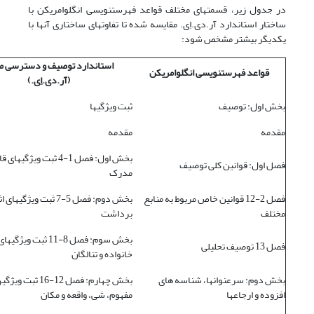
در جدول زیر، قسمتهای مختلف قواعد فهرست­نویسی انگلوامریکن با
ساختار استاندارد آر.دی.اِی. مقایسه شده تا تفاوتهای ساختاری آنها با
یکدیگر بیشتر مشخص شود:
استاندارد توصیف و دسترسی من
قواعد فهرست
نویسی انگلوامریکن­
(آر.دی.اِی.)
بخش اول: توصیف
ثبت ویژگیها
مقدمه
مقدمه
بخش اول: فصل 1-4 ثبت ویژگیها
فصل اول: قوانین کلی توصیف
مدرک
فصل 2-12 قوانین خاص مربوط به منابع
بخش دوم: فصل 5-7 ثبت ویژگیهای 
مختلف
برداشت
بخش سوم: فصل 8-11 ثبت ویژ
فصل 13 توصیف تحلیلی
خانواده و تنالگان
بخش دوم: سرعنوانها، شناسه های
بخش چهارم: فصل 12-16 ثبت و
افزوده و ارجاعها
مفهوم، شی، واقعه و مکان