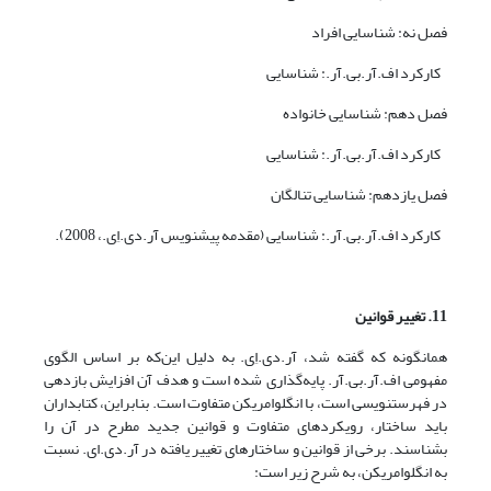
فصل نه: شناسایی افراد
کارکرد اف.آر.بی.آر.: شناسایی
فصل دهم: شناسایی خانواده
کارکرد اف.آر.بی.آر.: شناسایی
فصل یازدهم: شناسایی تنالگان
کارکرد اف.آر.بی.آر.: شناسایی (مقدمه پیش­نویس آر.دی.اِی.، 2008).
11. تغییر قوانین
همان­گونه که گفته شد، آر.دی.اِی. به دلیل این‌که بر اساس الگوی
مفهومی اف.آر.بی.آر. پایه‌گذاری شده است و هدف آن افزایش بازدهی
در فهرست­نویسی است، با انگلوامریکن متفاوت است. بنابراین، کتابداران
باید ساختار، رویکردهای متفاوت و قوانین جدید مطرح در آن را
بشناسند. برخی از قوانین و ساختارهای تغییر یافته در آر.دی.ای. نسبت
به انگلوامریکن، به شرح زیر است: