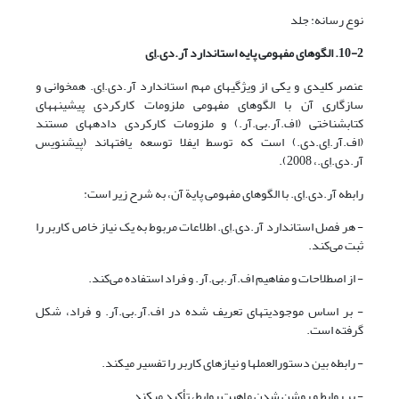
نوع رسانه: جلد
10-2. الگوهای مفهومی پایه
استاندارد آر.دی.اِی
عنصر کلیدی و یکی از ویژگیهای مهم استاندارد آر.دی.اِی. همخوانی و
سازگاری آن با الگوهای مفهومی ملزومات کارکردی پیشینه­های
کتابشناختی (اف.آر.بی.آر.) و ملزومات کارکردی داده­های مستند
(اف.آر.اِی.دی.) است که توسط ایفلا توسعه یافته­اند (پیش­نویس
آر.دی.اِی.، 2008).
رابطه آر.دی.اِی. با الگوهای مفهومی پایة آن، به شرح زیر است:
- هر فصل استاندارد آر.دی.اِی. اطلاعات مربوط به یک نیاز خاص کاربر را
ثبت می‌کند.
- از اصطلاحات و مفاهیم اف.آر.بی.آر. و فراد استفاده می­‌کند.
- بر اساس موجودیتهای تعریف شده در اف.آر.بی.آر. و فراد، شکل
گرفته است.
- رابطه بین دستورالعملها و نیازهای کاربر را تفسیر می­کند.
- بر روابط و روشن شدن ماهیت روابط، تأکید می­کند.