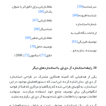
سرشناسه
[59]
نقاط بازیابی برای خالق اثر یا عنوان
یک اثر
[66]
شناسه افزوده
[60]
نقاط بازیابی
[67]
شماره استاندارد
شناسه­گر
[68]
ارجاعات نگاه کنید به
نقاط بازیابی متغیر
[69]
توصیف فیزیکی
[61]
توصیف حامل
[70]
نویسنده، سازنده و...
خالق
[71]
(سالمون
[72]
، 2008).
10.
رابطه استاندارد آر.دی.اِی. با استانداردهای دیگر
یکی از هدفهایی که کمیته همکاری مشترک در طراحی استاندارد
آر.دی.اِی. بدان اشاره کرده، این است که دستورالعملهای موجود در این
استاندارد به گونه­ای طراحی شده که پایگا­ه­ها و مراکزی که قبلاً از قواعد
انگلوامریکن برای توصیف منابع خود استفاده می­کردند، می­توانند
اطلاعات موجود را با اطلاعات خلق شده توسط آر.دی.اِی. یکپارچه نمایند.
آر.دی.اِی. یک استاندارد محتوایی است و شامل دستورالعملها و