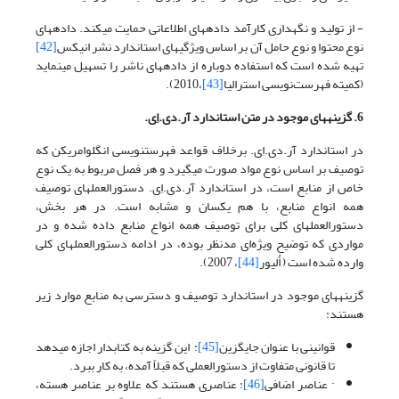
- از تولید و نگهداری کارآمد داده­های اطلاعاتی حمایت می­کند. داده­های
نوع محتوا و نوع حامل آن بر اساس ویژگیهای استاندارد نشر انیکس
[42]
تهیه شده است که استفاده دوباره از داده­های ناشر را تسهیل می­نماید
(کمیته فهرست‌نویسی استرالیا
[43]
،2010).
6. گزینه­های موجود در متن استاندارد آر.دی.اِی.
در استاندارد آر.دی.اِی. برخلاف قواعد فهرست­نویسی انگلوامریکن که
توصیف بر اساس نوع مواد صورت می­گیرد و هر فصل مربوط به یک نوع
خاص از منابع است، در استاندارد آر.دی.اِی. دستورالعملهای توصیف
همه انواع منابع، با هم یکسان و مشابه است. در هر بخش،
دستورالعملهای کلی برای توصیف همه انواع منابع داده شده و در
مواردی که توضیح ویژه‌ای مدنظر بوده، در ادامه دستورالعملهای کلی
وارده شده است ( اَُلیور
[44]
، 2007).
گزینه­های موجود در استاندارد توصیف و دسترسی به منابع موارد زیر
هستند:
قوانینی با عنوان جایگزین
[45]
: این گزینه به کتابدار اجازه می­دهد
تا قانونی متفاوت از دستورالعملی که قبلاً آمده، به کار ببرد.
· عناصر اضافی
[46]
: عناصری هستند که علاوه بر عناصر هسته،