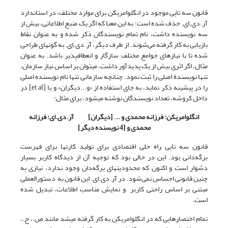
قانون سه تایی موجود در انگلوامریکن برای موارد مختلف، در استاندارد
آر.دی.اِی. حذف شده است؛ به این معنا که اگر یک منبع اطلاعاتی، بیش از
سه نویسنده داشت، نام تمام نویسندگان ذکر شده و به عنوان نقاط
بازیابی به کار گرفته می‌شوند. از طرف دیگر، آر.دی.اِی. به گونه­ای طراحی
شده تا با نیازهای جوامع مختلف سازگار و انعطاف­پذیر باشد. به عنوان
مثال، اگر اثری بیش از یک پدیدآور داشت، می­توان بر اساس نیاز سازمان،
تنها نویسندة اصلی را ثبت نمود. چنانچه سازمانی تنها نام نویسنده اصلی
را در پیشینه ذکر نماید، به جای استفاده از «و...دیگران» و یا [et al] در
داخل کروشه، تعداد نویسندگان نوشته می­شود، برای مثال:
انگلوامریکن: فرزانه محمدی و ... [دیگران] آر.دی.ای: فرزانه
محمدی و [4 نویسنده دیگر]
قانون سه تایی راه حلی اقتصادی برای تولید کارتها برای فهرست
برگه‌دانی بود. این در حالی بود که توجیه آن از دیدگاه کاربر بسیار
دشوار است و اکنون که محدودیتهای برگه‌دان وجود ندارد، نیازی به
چنین قانونی احساس نمی‌شود. در آر.دی.اِی. این قانون به دستورالعملی
مبتنی بر اساس راحتی کاربر و نمایش مناسب اطلاعات، تبدیل شده
است.
تمام اختصارهایی که در انگلوامریکن به کار گرفته می­شد مانند ص.، ج.،