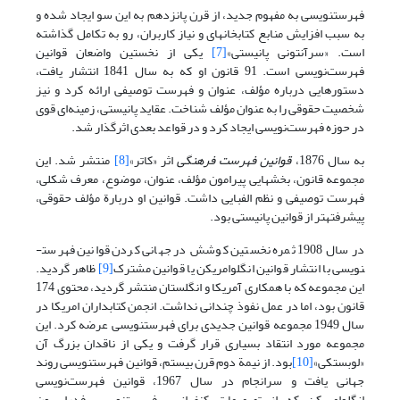
فهرست­نویسی به مفهوم جدید، از قرن پانزدهم به این سو ایجاد شده و
به سبب افزایش منابع کتابخانه­ای و نیاز کاربران، رو به تکامل گذاشته
است. «سرآنتونی پانیستی»
[7]
یکی از نخستین واضعان قوانین
فهرست‌نویسی است. 91 قانون او که به سال 1841 انتشار یافت،
دستورهایی درباره مؤلف، عنوان و فهرست توصیفی ارائه کرد و نیز
شخصیت حقوقی را به عنوان مؤلف شناخت. عقاید پانیستی، زمینه‌ای قوی
در حوزه فهرست‌نویسی ایجاد کرد و در قواعد بعدی اثرگذار شد.
به سال 1876،
قوانین فهرست فرهنگی
اثر «کاتر»
[8]
منتشر شد. این
مجموعه قانون، بخشهایی پیرامون مؤلف، عنوان، موضوع، معرف شکلی،
فهرست توصیفی و نظم الفبایی داشت. قوانین او دربارة مؤلف حقوقی،
پیشرفته­تر از قوانین پانیستی بود.
در سال 1908 ثمره نخستین کوشش در جهانی کردن قوانین فهرست­
نویسی با انتشار قوانین انگلوامریکن یا قوانین مشترک
[9]
ظاهر گردید.
این مجموعه که با همکاری آمریکا و انگلستان منتشر گردید، محتوی 174
قانون بود، اما در عمل نفوذ چندانی نداشت. انجمن کتابداران امریکا در
سال 1949 مجموعه قوانین جدیدی برای فهرست­نویسی عرضه کرد. این
مجموعه مورد انتقاد بسیاری قرار گرفت و یکی از ناقدان بزرگ آن
«لوبستکی»
[10]
بود. از نیمة دوم قرن بیستم، قوانین فهرست­نویسی روند
جهانی یافت و سرانجام در سال 1967، قوانین فهرست‌نویسی
انگلوامریکن که از تصمیمات کنفرانس فهرست­نویسی فدراسیون