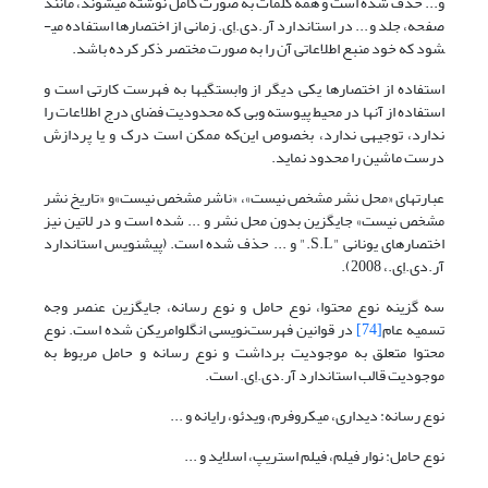
و... حذف شده است و همه کلمات به صورت کامل نوشته می­شوند، مانند
صفحه، جلد و... در استاندارد آر.دی.اِی. زمانی از اختصارها استفاده می­
شود که خود منبع اطلاعاتی آن را به صورت مختصر ذکر کرده باشد.
استفاده از اختصارها یکی دیگر از وابستگی­ها به فهرست کارتی است و
استفاده از آنها در محیط پیوسته وبی که محدودیت فضای درج اطلاعات را
ندارد، توجیهی ندارد، بخصوص این‌که ممکن است درک و یا پردازش
درست ماشین را محدود نماید.
عبارتهای «محل نشر مشخص نیست»، «ناشر مشخص نیست»و «تاریخ نشر
مشخص نیست» جایگزین بدون محل نشر و ... شده است و در لاتین نیز
اختصارهای یونانی "S.L." و ... حذف شده است. (پیش­نویس استاندارد
آر.دی.اِی.، 2008).
سه گزینه نوع محتوا، نوع حامل و نوع رسانه، جایگزین عنصر وجه
تسمیه عام
[74]
در قوانین فهرست‌نویسی انگلوامریکن شده است. نوع
محتوا متعلق به موجودیت برداشت و نوع رسانه و حامل مربوط به
موجودیت قالب استاندارد آر.دی.اِی. است.
نوع رسانه: دیداری، میکروفرم، ویدئو، رایانه و ...
نوع حامل: نوار فیلم، فیلم استریپ، اسلاید و ...