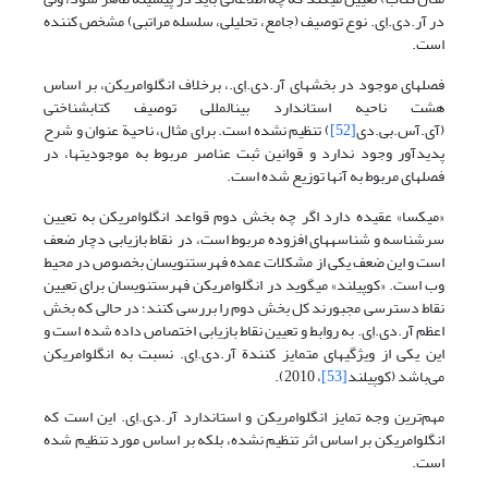
در آر.دی.اِی. نوع توصیف (جامع، تحلیلی، سلسله مراتبی) مشخص کننده
است.
فصلهای موجود در بخشهای آر.دی.اِی.، برخلاف انگلوامریکن، بر اساس
هشت ناحیه استاندارد بین­المللی توصیف کتابشناختی
(آی.آس.بی.دی
[52]
) تنظیم نشده است. برای مثال، ناحیة عنوان و شرح
پدیدآور وجود ندارد و قوانین ثبت عناصر مربوط به موجودیتها، در
فصلهای مربوط به آنها توزیع شده است.
«میکسا» عقیده دارد اگر چه بخش دوم قواعد انگلوامریکن به تعیین
سرشناسه و شناسه­های افزوده مربوط است، در نقاط بازیابی دچار ضعف
است و این ضعف یکی از مشکلات عمده فهرست­نویسان بخصوص در محیط
وب است. «کوپیلند» می­گوید در انگلوامریکن فهرست­نویسان برای تعیین
نقاط دسترسی مجبورند کل بخش دوم را بررسی کنند؛ در حالی که بخش
اعظم آر.دی.اِی. به روابط و تعیین نقاط بازیابی اختصاص داده شده است و
این یکی از ویژگیهای متمایز کنندة آر.دی.اِی. نسبت به انگلوامریکن
می‌باشد (کوپیلند
[53]
، 2010).
مهم‌ترین وجه تمایز انگلوامریکن و استاندارد آر.دی.اِی. این است که
انگلوامریکن بر اساس اثر تنظیم نشده، بلکه بر اساس مورد تنظیم شده
است.