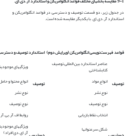
9-1 مقایسه بخشهای مختلف قواعد انگلوامریکن و استاندارد آر.دی.ای.
در جدول زیر، دو قسمت توصیف و دسترسی در قواعد انگلوامریکن و
استاندارد آر.دی.اِی. با یکدیگر مقایسه شده است.
قواعد فهرست‌نویسی انگلوامریکن (ویرایش دوم)
استاندارد توصیف و دسترسی ب
عناصر استاندارد بین المللی توصیف
ویژگیهای موجودیته
کتابشناختی
انواع مواد
انواع محتوا و حامل
توصیف
توصیف
نوع نشر
نوع نشر
نوع توصیف
نوع توصیف
انتخاب نقاط بازیابی
روابط اف.آر.بی.آر.
ویژگیهای موجودیت
شکل سرعنوانها
آر.ای.دی(فراد)
دسترسی
دسترسی