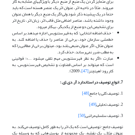
برای متمایز کردن یک منبع از منبع دیگر با ویژگیهای مشابه به کار
می­روند. مثلاً در ناحیه اثر، عنوان اثر یک عنصر هسته است که باید
حتماً در یک پیشینه ذکر شود ولی اگر یک منبع دیگر با همان عنوان
وجود داشته باشد، عناصر اضافی مثل قالب اثر، زبان اثر، تاریخ اثر
برای تشخیص این دو منبع از یکدیگر، به­کار می­رود.
· حذف اضافه انتخابی: که به فهرست­نویس اجازه می­دهد بر اساس
خط­مشی سازمان خود، برخی از عناصر را حذف یا اضافه کند. به
عنوان مثال، اگر عنوان منبعی بلند بود، می­توان برخی از مطالبی را که
به مطلب ضرر نمی‌رساند، حذف کرد.
عبارت «اگر به نظر فهرست­نویس مهم تلقی می­شود ...»: قوانینی
است که می­تواند بر اساس قضاوت و تشخیص فهرست‌نویس، به
کار رود (هیتچنز
[47]
، 2009).
7. انواع توصیف در استاندارد آر.دی.اِی.:
1. توصیف کلی یا جامع
[48]
2. توصیف تحلیلی
[49]
3. توصیف سلسله­مراتبی
[50]
توصیف جامع: توصیفی است که یک اثر را به طور کامل توصیف می‌کند. به
عنوان مثال، یک نقشه، یک مجموعه از پوسترهایی که به وسیله یک