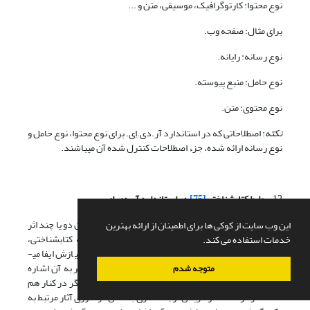
نوع محتوا: کارتوگرافیک، موسیقی، متن و ...
برای مثال: صفحه وب.
نوع رسانه: رایانه.
نوع حامل: منبع پیوسته.
نوع محتوی: متن.
نکته
: اصطلاحاتی که در استاندارد آر.دی.اِی. برای نوع محتوا، نوع حامل و
نوع رسانه ارائه شده، جزء اصطلاحات کنترل شده آن می­باشند.
12.
روابط کتابشناختی
[75]
در استاندارد آر.دی.اِی.
روابط یا پیوند کتابشناختی، به رابطه­ای گفته می­شود که میان دو یا چند اثر
این وب سایت از کوکی ها برای اطمینان از ارائه بهترین
در جهان کتابشناختی برقرار است (فتاحی،1379). رابطه کتابشناختی،
خدمات استفاده می کند.
نقش مهمی را در کمک به کاربر جهت یافتن منابع مورد نیازش ایفا می­
نماید. یکی از هدفهای فهرست کتابخانه که در قوانین کاتر به آن اشاره
متوجه شدم
شده، علاوه بر توصیف منابع، گردآوری آثار مرتبط با یکدیگر در کنار هم
است. در قواعد انگلوامریکن توجه کمتری به اصل گردآوری آثار مرتبط به