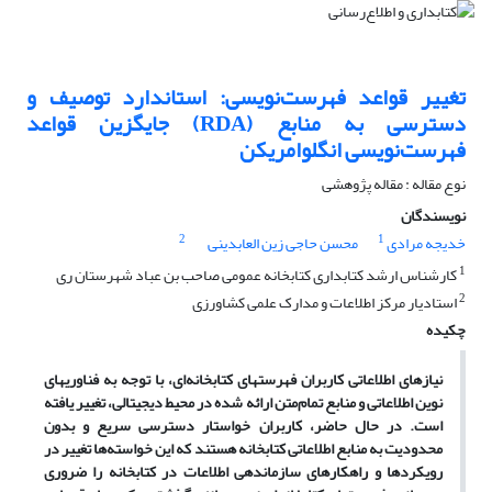
تغییر قواعد فهرست‌نویسی: استاندارد توصیف و
دسترسی به منابع (RDA) جایگزین قواعد
فهرست‌نویسی انگلوامریکن
نوع مقاله : مقاله پژوهشی
نویسندگان
2
1
خدیجه مرادی
محسن حاجی زین العابدینی
1
کارشناس ارشد کتابداری کتابخانه عمومی صاحب بن عباد شهرستان ری
2
استادیار مرکز اطلاعات و مدارک علمی کشاورزی
چکیده
نیازهای اطلاعاتی کاربران فهرستهای کتابخانه‌ای، با توجه به فناوریهای
نوین اطلاعاتی و منابع تمام‌متن ارائه شده در محیط دیجیتالی، تغییر یافته
است. در حال حاضر، کاربران خواستار دسترسی سریع و بدون
محدودیت به منابع اطلاعاتی کتابخانه هستند که این خواسته‌ها تغییر در
رویکردها و راهکارهای سازماندهی اطلاعات در کتابخانه را ضروری