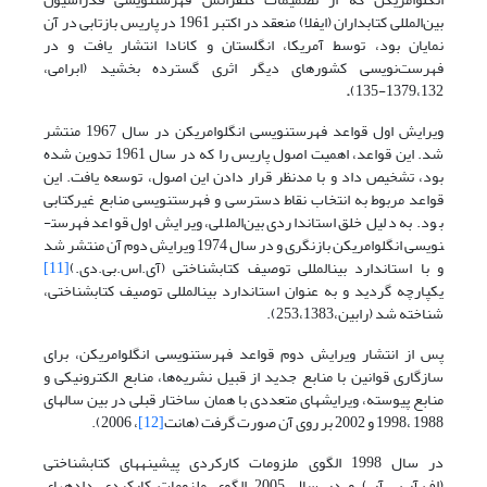
بین‌المللی کتابداران (ایفلا) منعقد در اکتبر 1961 در پاریس بازتابی در آن
نمایان بود، توسط آمریکا، انگلستان و کانادا انتشار یافت و در
فهرست‌نویسی کشورهای دیگر اثری گسترده بخشید (ابرامی،
.
1379،132-135)
ویرایش اول قواعد فهرست­نویسی انگلوامریکن در سال 1967 منتشر
شد. این قواعد، اهمیت اصول پاریس را که در سال 1961 تدوین شده
بود، تشخیص داد و با مدنظر قرار دادن این اصول، توسعه یافت. این
قواعد مربوط به انتخاب نقاط دسترسی و فهرست­نویسی منابع غیرکتابی
بود. به دلیل خلق استانداردی بین‌المللی، ویرایش اول قواعد فهرست­
نویسی انگلوامریکن بازنگری و در سال 1974 ویرایش دوم آن منتشر شد
و با استاندارد بین­المللی توصیف کتابشناختی (آی.اس.بی.دی.)
[11]
یکپارچه گردید و به عنوان استاندارد بین­المللی توصیف کتابشناختی،
شناخته شد (رابین،253،1383).
پس از انتشار ویرایش دوم قواعد فهرست­نویسی انگلوامریکن، برای
سازگاری قوانین با منابع جدید از قبیل نشریه‌ها، منابع الکترونیکی و
منابع پیوسته، ویرایشهای متعددی با همان ساختار قبلی در بین سالهای
1988 ،1998 و 2002 بر روی آن صورت گرفت (هانت
[12]
، 2006).
در سال 1998 الگوی ملزومات کارکردی پیشینه­های کتابشناختی
(اف.آر.بی.آر.) و در سال 2005 الگوی ملزومات کارکردی داده­های