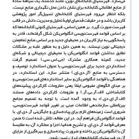
می‌سازد. فهرستهای کتابخانه‌ای نوین، مانند گذشته، یک سیاهة ساده
از منابع اطلاعاتی کتابخانه برای نشان دادن محل نگهداری منابع نیست،
بلکه انتظار می‌رود فهرستهای کتابخانه‌ای تسهیل‌گر امور پژوهشی
کاربران باشد و در حقیقت قدمهای اولیة تحلیل و مدیریت دانش در قالب
فهرست صورت گیرد. بر همین اساس، فهرستهای کنونی کتابخانه‌ها که
بر اساس قواعد فهرست‌نویسی انگلوامریکن شکل گرفته‌اند، قادر به
پاسخگویی به نیاز کاربران در محیطهای جدید و بر اساس منابع تمام‌متن
دیجیتالی نوین نیستند. به همین دلیل و به منظور غلبه بر مشکلات
تطابق نداشتن قواعد انگلوامریکن با محیطهای دیجیتالی و شبکه‌ای
جدید، کمیته همکاری مشترک (جی.اس.سی.) تصمیم گرفت
استانداردی جدید برای فهرست‌نویسی با عنوان استاندارد توصیف و
دسترسی به منابع (آر.دی.اِی.) منتشر سازد. این استاندارد، در
هماهنگی با قواعد انگلوامریکن و سایر استانداردهای فهرست‌نویسی و
بر مبنای الگوهای مفهومی ایفلا یعنی «ملزومات کارکردی پیشینه‌های
کتابشناختی (اف.آر.بی.آر.) و ملزومات کارکردی داده‌های مستند
(اف.آر.ای.دی.)» به وجود آمده است. با توجه به تصمیم مجامع
بین‌المللی سازماندهی اطلاعات مبنی بر تغییر قواعد فهرست‌نویسی،
ضروری است زمینه‌های لازم برای پیاده‌سازی و جایگزینی آر.دی.ای. با
قواعد انگلوامریکن فراهم آید. در این مقاله، تلاش شده است تا ضمن
معرفی قواعد آر.دی.ای. و تشریح هدفها، اجزا و عملکرد آن، به مقایسة
آن با انگلوامریکن پرداخته و ضرورت پیاده‌سازی و بهره‌گیری از مزایای
آن در فهرستهای کتابخانه‌های ایران، تبیین شود.