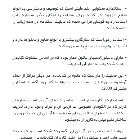
- استاندارد محتوایی چند ملّیتی است که توصیف و دسترسی به انواع
منابع موجود در کتابخانه­های مختلف را امکان پذیر می­سازد. این
استاندارد به گونه­ای طراحی شده که قابلیت استفاده در همه زبانها را
داشته باشد.
- استانداردی است که سازگاری بیشتری با انواع منابع و محتواها دارد و
اشتراک انواع مختلف منابع را تسهیل می­کند.
- دارای دستورالعملهای قانون مدار بوده که بر اساس قضاوت کتابدار
ساخته شده و استفاده از آن آسان است.
- این قابلیت را داراست که علاوه بر کتابخانه، در دیگر مراکز از جمله
آرشیوها، موزه­ها و... متناسب با نیازها به کار رود (کمیته همکاری
مشترک، 2009).
- استانداردی کاربرمدار است. عناصر داده­ای آن بر اساس نیازهای
کاربر که در الگوهای مفهومی اف.آر.بی.آر. و فراد وجود دارد، تعریف
شده است. داده­های اطلاعاتی خلق شده توسط آر.دی.اِی. در یک روش و
ساختار مفهومی­تر، به کاربر ارائه می­شود.
- روابط کتابشناختی در آر.دی.اِی. گسترده شده است و در نتیجه
مسیرهای راهبری بیشتری را در اختیار کاربران کتابخانه قرار می­دهد.