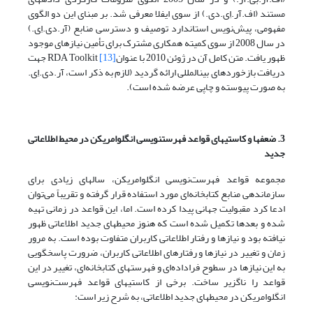
مستند (اف.آر.اِی.دی.) از سوی ایفلا معرفی شد. بر مبنای این دو الگوی
مفهومی، پیش‌نویس استاندارد توصیف و دسترسی منابع (آر.دی.اِی.)
در سال 2008 از سوی کمیته همکاری مشترک برای تأمین نیازهای موجود
ظهور یافت. متن کامل آن در ژوئن 2010 با عنوان
[13]
RDA Toolkit جهت
دریافت بازخوردهای بین­المللی ارائه گردید (لازم به ذکر است، آر.دی.اِی.
به صورت پیوسته و چاپی عرضه شده است).
3. ضعفها و کاستیهای قواعد فهرست­نویسی انگلوامریکن در محیط اطلاعاتی
جدید
مجموعه قواعد فهرست‌نویسی انگلوامریکن، سالهای زیادی برای
سازماندهی منابع کتابخانه‌ای مورد استفاده قرار گرفته و تقریباً می‌توان
ادعا کرد مقبولیت جهانی پیدا کرده است. اما، این قواعد در زمانی تهیه
شده و بعدها تکمیل شده است که هنوز محیطهای جدید اطلاعاتی ظهور
نیافته بود و نیازها و رفتار اطلاعاتی کاربران متفاوت بوده است. به مرور
زمان و تغییر در نیازها و رفتارهای اطلاعاتی کاربران، ضرورت پاسخگویی
به این نیازها در سطوح فراداده‌ای و فهرستهای کتابخانه‌ای، تغییر در این
قواعد را ناگزیر ساخت. برخی از کاستیهای قواعد فهرست‌نویسی
انگلوامریکن در محیطهای جدید اطلاعاتی، به شرح زیر است: