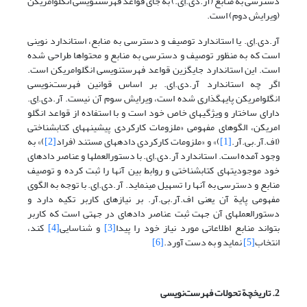
دسترسی به منابع (آر.دی.اِی.) به جای قواعد فهرست­نویسی انگلوامریکن
(ویرایش دوم) است.
آر.دی.اِی. یا استاندارد توصیف و دسترسی به منابع، استاندارد نوینی
است که به منظور توصیف و دسترسی به منابع و محتواها طراحی شده
است. این استاندارد جایگزین قواعد فهرست­نویسی انگلوامریکن است.
اگر چه استاندارد آر.دی.اِی. بر اساس قوانین فهرست‌نویسی
انگلوامریکن پایه­گذاری شده است، ویرایش سوم آن نیست. آر.دی.اِی.
دارای ساختار و ویژگیهای خاص خود است و با استفاده از قواعد انگلو
امریکن، الگوهای مفهومی «ملزومات کارکردی پیشینه­های کتابشناختی
(اف.آر.بی.آر.
[1]
)» و «ملزومات کارکردی داده­های مستند (فراد
[2]
)» به
وجود آمده است. استاندارد آر.دی.اِی. با دستورالعملها و عناصر داده­ای
خود موجودیتهای کتابشناختی و روابط بین آنها را ثبت کرده و توصیف
منابع و دسترسی به آنها را تسهیل می­نماید. آر.دی.اِی. با توجه به الگوی
مفهومی پایة آن یعنی اف.آر.بی.آر. بر نیازهای کاربر تکیه دارد و
دستورالعملهای آن جهت ثبت عناصر داده­ای در جهتی است که کاربر
بتواند منابع اطلاعاتی مورد نیاز خود را پیدا
[3]
و شناسایی
[4]
کند،
انتخاب
[5]
نماید و به دست آورد.
[6]
2. تاریخچة تحولات فهرست‌نویسی