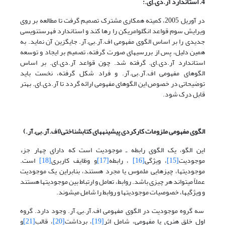
4. استاندارد آر.دی.اِی.:
در آوریل 2005، کمیته همکاری مشترک تصمیم گرفت تا مطالعه بر روی
ویرایش سوم قواعد انگلوامریکن را رها کند و استاندارد فهرست­نویسی
جدیدی را بر اساس الگوی مفهومی اف.آر.بی.آر. جایگزین آن نماید. به
همین دلیل، پس از بررسیهای صورت گرفته، تصمیم بر ایجاد و توسعه
استاندارد آر.دی.ای. گرفته شد. چون قواعد آر.دی.ای. بر اساس
الگوهای مفهومی اف.آر.بی.آر. و فراد شکل گرفته، نخست باید
توضیحاتی در خصوص این الگوهای مفهومی ارائه گردد تا آر.دی.ای. بهتر
قابل درک شود.
الگوی مفهومی ملزومات کارکردی پیشینه­های کتابشناختی(اف.آر.بی.آر.)
این الگو، یک الگوی رابطه ـ موجودیت است که دارای چهار جزء
موجودیت
[15]
، ویژگی
[16]
، رابطه
[17]
و وظایف کاربری
[18]
است.
موجودیتها، چیزهایی ملموس یا مجرد هستند، بنابراین یک موجودیت
عملاً می­تواند هر چیزی باشد. روابط، تعامل و ارتباط بین موجودیتها هستند
و ویژگیها، خصوصیات موجودیتها و روابط را شامل می­شوند.
سه گروه موجودیت در الگوی مفهومی اف.آر.بی.آر. وجود دارد. گروه
اول خلق هنری یا مفهومی، شامل اثر
[19]
، برداشت
[20]
، قالب
[21]
و