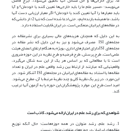
ما، براى خارجى‌ها و حل مسائل آنها تحقیق مى‌شود». ایرج فاضل
می‌نویسد: «مسیر علم ما را باید خارجى‌ها تعیین کنند یا خودمان؟ و آیا
باید معیارها را آنها تعیین کنند یا خودمان؟ اگر معیار ارزیابى دست آنها
باشد، ما همیشه بازنده ایم». حتی ادعا شده است که تنها 2% از دانشی که
در مقاله‌های ایرانیان منعکس است، در ایران قابلیت استفاده دارد.
به این دلیل که همچنان هزینه‌های مالی بسیاری برای نشرمقاله در
مجله‌های ISI مصرف می‌شود و نیز به این دلیل که نشر مقاله در
مجله‌های ISIدارای امتیازهای اداری، بویژه به هنگام ارتقای اعضای هیئت
علمی است، طرح پرسش، طرح فرضیه و طرح نظریه در این حوزه ضروری
است تا با مطالعاتی که بر اساس هر یک از این سه شکل می‌گیرد،
واقعیتهایی که عبارتند از ارتباط بین رشد واقعی علم در ایران و تعداد
مقاله‌ها یا استناد به مقاله‌های ایرانیان در مجله‌های ISI آشکار شود. در
این مورد، در زیر یک نظریة کلی و چند نظریة مرتبط با آن، مطرح می‌شود.
امید است طرح این موارد پژوهشگران این حوزه را به آزمون آنها ترغیب
کند.
شواهدی که برای رشد علم در ایران ارائه می‌شود، کاذب است
1. رشد علم، رشد متوازن در همه حوزه‌هاست؛ حال آنکه توزیع
مقاله‌های ایرانیان در حوزه‌های متفاوت متوازن نیست.