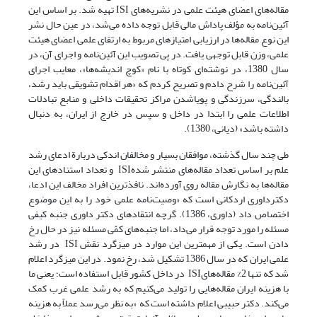
مقاله‌های اعضای هیئت علمی در نشریه‌های ISI تهیه شد. بر اساس این
آئین‌نامه به مؤلف پاداش مالی قابل توجه داده می‌شد، در عین حال نشر
این نوع مقاله‌ها در ارزیابی امتیازهای مربوط به ارتقای علمی اعضای هیئت
علمی، وزن قابل توجهی یافت. در پی تصویب این آئین‌نامه و اجرای آن، در
سال 1380، در نوشته‌ای کوتاه با نام «کوچ اندیشه‌ها»، معایب اجرای
آئین‌نامه را شرح دادم و تصریح کردم که «هر اقدام تشویقی باید رشد،
بالندگی، سرزندگی و پویاشدن مراکز تحقیقات داخلی و منابع تبادلات
اطلاعات علمی را ابتدا در داخل و سپس در خارج از ایران، به دنبال
داشته باشد» (دیانی، 1380).
طی چند سال گذشته، موافقان بسیار و مخالفان اندکی دربارة ادعای رشد
علم بر اساس تعداد مقاله‌های منتشر شدهISI و تعداد استنادهای این
مقاله‌ها به نگارش مقاله روی آورده‌اند. نافذترین افراد مخالف این ادعا،
دکترداوری اردکانی است که «وصیت‌نامه علمی خود را به این موضوع
اختصاص داد (داوری، 1386). گرچه انتقاد‌های دکتر داوری جنبه کیفی
مسئله را مورد توجه قرار می‌داد، اما جنبه‌های کمّی مسئله نیز در حال رخ
دادن است. یکی از مهمترین این موارد در میزگرد نقش ISI در رشد
علمی ایران که در سال 1386 تشکیل شد، رخ نمود. در این میزگرد اعلام
شد که تنها 2% مقاله‌هایISI در داخل کشور قابل استفاده است؛ یعنی ما
با هزینه ایران مقاله‌هایی را تولید می‌کنیم که به رشد علمی غرب کمک
می‌کند. دکتر حبیبی اعلام داشته است که «به نظر مى‌رسد عملاً به هزینه