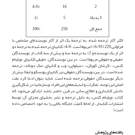
4/6%
16
2
3 به بالا
5
2%
جمع کل
250
100%
اکثر آثار ترجمه شده، به ترجمة یک اثر از آثار نویسنده‌ای مشخص با
فراوانی 229 (6/91%) مربوط است. 4/6% کتابهای ترجمه شده به ترجمة دو
اثر از یک نویسنده و 2% به ترجمة سه و بیش از سه کتاب از نویسندگان
حقیقی و حقوقی مربوط است. در بین نویسندگان، حقیقی کتابهای «ویلیام
کتس»، «کرشان کوپال»، «سیلواپی» وب‌ و کتابهای «مک دونالد» ترجمه
شده است. در بین نویسندگان حقوقی نیز کتابهای یونسکو و ایفلا بیش از
دیگر نویسندگان حقوقی ترجمه شده است. شاید بتوان ادعا کرد علت
اصلی این توجه، تفکرات و اندیشه‌های این افراد وسازمانها در شکل‌گیری
دانش کتابداری و اطلاع‌رسانی در قرن حاضر باشد (یادآور می‌شود که
کتاب «ویلیام کتس» به دلیل ترجمه و نشر بخشهای مجزای آن توسط
انتشارات کتابدار، از لحاظ کمیّت جایگاه بالایی را به خود اختصاص داده
است).
یافته‌های پژوهش