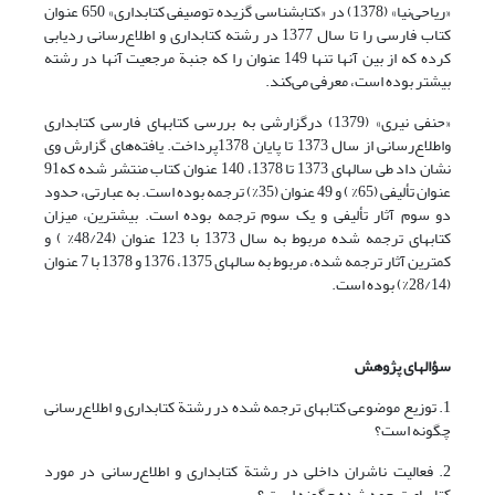
«ریاحی‌نیا» (1378) در «کتابشناسی گزیده توصیفی کتابداری» 650 عنوان
کتاب فارسی را تا سال 1377 در رشته کتابداری و اطلاع‌رسانی ردیابی
کرده که از بین آنها تنها 149 عنوان را که جنبة مرجعیت آنها در رشته
بیشتر بوده است، معرفی می‌کند.
«حنفی نیری» (1379) درگزارشی به بررسی کتابهای فارسی کتابداری
واطلاع‌رسانی از سال 1373 تا پایان 1378پرداخت. یافته‌های گزارش وی
نشان داد طی سالهای 1373 تا 1378، 140 عنوان کتاب منتشر شده که91
عنوان تألیفی (65% ) و 49 عنوان (35%) ترجمه بوده است. به عبارتی، حدود
دو سوم آثار تألیفی و یک سوم ترجمه بوده است. بیشترین، میزان
کتابهای ترجمه شده مربوط به سال 1373 با 123 عنوان (48/24% ) و
کمترین آثار ترجمه شده، مربوط به سالهای 1375، 1376 و 1378 با 7 عنوان
(28/14%) بوده است.
سؤالهای پژوهش
1. توزیع موضوعی کتابهای ترجمه شده در رشتة کتابداری و اطلاع‌رسانی
چگونه است؟
2. فعالیت ناشران داخلی در رشتة کتابداری و اطلاع‌رسانی در مورد
کتابهای ترجمه شده چگونه است ؟