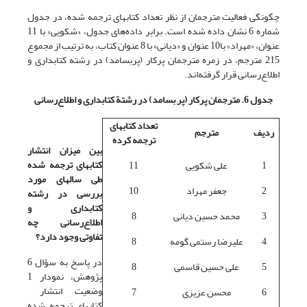
چگونگی فعالیت مترجمان از نظر تعداد کتابهای ترجمه شده، در جدول
شماره 6 نشان داده شده است. برابر داده‌های جدول، «شکویی» با 11
عنوان، «مهراد» با10 عنوان و «دیانی» با 8 عنوان کتاب، به ترتیب از مجموع
215 مترجم، در زمره مترجمان پرکار (پربسامد) در رشته کتابداری و
اطلاع‌رسانی قرار گرفته‌اند.
جدول 6. مترجمان پرکار (پر بسامد) در رشتة کتابداری و اطلاع‌رسانی
تعداد کتابهای
ردیف
مترجم
ترجمه کرده
بین میزان انتشار
کتابهای ترجمه شده
1
علی شکویی
11
طی سالهای مورد
2
جعفر مهراد
10
بررسی در رشته
کتابداری و
3
محمد حسین دیانی
8
اطلاع‌رسانی چه
تفاوتی وجود دارد؟
4
علیرضا رستمی گومه
8
در پاسخ به سؤال 6
5
علی حسین قاسمی
8
پژوهش، نمودار 1
وضعیت انتشار
6
محسن عزیزی
7
کتابهای ترجمه شده