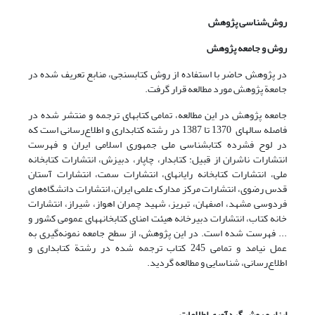
روش‌شناسی پژوهش
روش و جامعه پژوهش
در پژوهش حاضر با استفاده از روش کتابسنجی، منابع تعریف شده در
جامعة پژوهش مورد مطالعه قرار گرفت.
جامعه پژوهش در این مطالعه، تمامی کتابهای ترجمه و منتشر شده در
فاصله سالهای 1370 تا 1387 در رشته کتابداری و اطلاع‌رسانی است که
در لوح فشرده کتابشناسی ملی جمهوری اسلامی ایران و فهرست
انتشارات ناشران از قبیل: کتابدار، چاپار، دبیزش، انتشارات کتابخانه
ملی، انتشارات کتابخانه رایانه­ای، انتشارات سمت، انتشارات آستان
قدس رضوی، انتشارات مرکز مدارک علمی ایران، انتشارات دانشگاه‌های
فردوسی مشهد، اصفهان، تبریز، شهید چمران اهواز، شیراز، انتشارات
خانه کتاب، انتشارات دبیرخانه هیئت امنای کتابخانه­های عمومی کشور و
... فهرست شده است. در این پژوهش، از سطح جامعه نمونه‌گیری به
عمل نیامد و تمامی 245 کتاب ترجمه شده در رشتة کتابداری و
اطلاع‌رسانی، شناسایی و مطالعه گردید.
ابزار و روش گردآوری اطلاعات