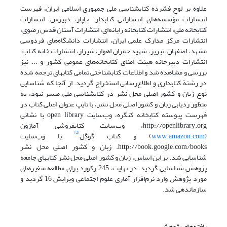
علاوه بر لوح فشرده کتابشناسی ملی جمهوری اسلامی ایران، فهرست
انتشارات مؤسسه‌های انتشاراتی کتابدار، چاپار، دبیزش، انتشارات
کتابخانه ملی، انتشارات کتابخانه رایانه‌ای، انتشارات آستان قدس رضوی،
انتشارات مرکز مدارک علمی ایران، انتشارات دانشگاه‌های فردوسی
مشهد، اصفهان، تبریز، شهید چمران اهواز، شیراز، انتشارات خانه کتاب،
انتشارات دبیرخانه هیئت امنای کتابخانه‌های عمومی کشور و ... نیز
بررسی و مشاهده شد و اطلاعات کتابشناختی تمامی کتابهای ترجمه شده
در رشتة کتابداری و اطلاع‌رسانی استخراج گردید. از آنجا که شناسایی
نوع زبان و کشور اصلی محل نشر در کتابشناسی ملی میسر نبود، به
منظور ردیابی زبان و کشور اصلی محل نشر، با تایپ عنوان اصلی کتاب در
فهرست پیوسته کتابخانه کنگره، وب‌سایت open library با نشانی
http://openlibrary.org، وب‌سایت کتابفروشی آمازون
[2]
(
www.amazon.com
) و کتاب گوگل
با وب‌سایت
http://book.google.com/books. زبان و کشور اصلی محل نشر
شناسایی شد. بر این اساس، زبان و کشور اصلی محل نشر کتابهای جامعه
پژوهش شناسایی گردید. در نهایت، 245 رکورد برای مطالعه متغیرهای
مورد پژوهش وارد نرم‌افزار آماری علوم اجتماعی ویرایش 16 گردید و
سازماندهی شد.
یافته‌های پژوهش