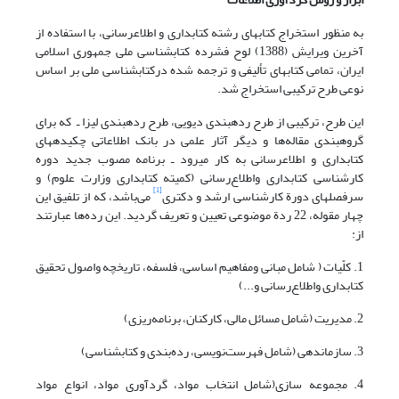
به منظور استخراج کتابهای رشته کتابداری و اطلاع­رسانی، با استفاده از
آخرین ویرایش (1388) لوح فشرده کتابشناسی ملی جمهوری اسلامی
ایران، تمامی کتابهای تألیفی و ترجمه شده درکتابشناسی ملی بر اساس
نوعی طرح ترکیبی استخراج شد.
این طرح، ترکیبی از طرح رده­بندی دیویی، طرح رده­بندی لیزا ـ که برای
گروه­بندی مقاله‌ها و دیگر آثار علمی در بانک اطلاعاتی چکیده­های
کتابداری و اطلاع­رسانی به کار می­رود ـ برنامه مصوب جدید دوره
کارشناسی کتابداری واطلاع‌رسانی (کمیته کتابداری وزارت علوم) و
[1]
سرفصلهای دورة کارشناسی ارشد و دکتری
می‌باشد، که از تلفیق این
چهار مقوله، 22 ردة موضوعی تعیین و تعریف گردید. این رده‌ها عبارتند
از:
1. کلّیات ( شامل مبانی ومفاهیم اساسی، فلسفه، تاریخچه واصول تحقیق
کتابداری واطلاع‌رسانی و...)
2. مدیریت (شامل مسائل مالی، کارکنان، برنامه‌ریزی)
3. سازماندهی (شامل فهرست‌نویسی، رده‌بندی و کتابشناسی)
4. مجموعه سازی(شامل انتخاب مواد، گردآوری مواد، انواع مواد