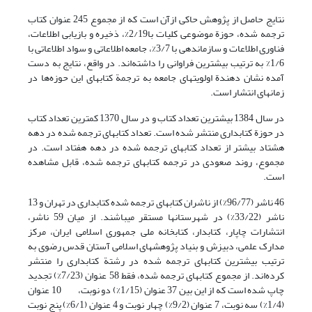
نتایج حاصل از پژوهش حاکی ازآن است که از مجموع 245 عنوان کتاب
ترجمه شده، حوزة موضوعی کلیات با2/19%، ذخیره و بازیابی اطلاعات،
فناوری اطلاعات و سازماندهی با 3/7%، جامعه اطلاعاتی و سواد اطلاعاتی با
1/6% به ترتیب بیشترین فراوانی را داشته‌اند. در واقع، نتایج به دست
آمده نشان دهندة اولویتهای جامعه به ترجمة کتابهای این حوزه‌ها در
زمانهای انتشار است.
در سال 1384 بیشترین تعداد کتاب و در سال 1370 کمترین تعداد کتاب
در حوزة کتابداری منتشر شده است. تعداد کتابهای ترجمه شده در دهه
هشتاد بیشتر از تعداد کتابهای ترجمه شده در دهه هفتاد است. در
مجموع، روند صعودی در ترجمه کتابهای ترجمه شده، قابل مشاهده
است.
46 ناشر (96/77%) از ناشران کتابهای ترجمه شده کتابداری در تهران و 13
ناشر (33/22%) در شهرستانها مستقر می­باشند. از میان 59 ناشر،
انتشارات چاپار، کتابدار، کتابخانه ملی جمهوری اسلامی ایران، مرکز
مدارک علمی، دبیزش و بنیاد پژوهشهای اسلامی آستان قدس رضوی به
ترتیب بیشترین کتابهای ترجمه شده در رشتة کتابداری را منتشر
کرده‌اند. از مجموع کتابهای ترجمه شده، فقط 58 عنوان (7/23%) تجدید
چاپ شده است که از این بین 37 عنوان (1/15%) دو نوبت، 10 عنوان
(1/4%) سه نوبت، 7 عنوان (9/2%) چهار نوبت و 4 عنوان (6/1%) پنج نوبت