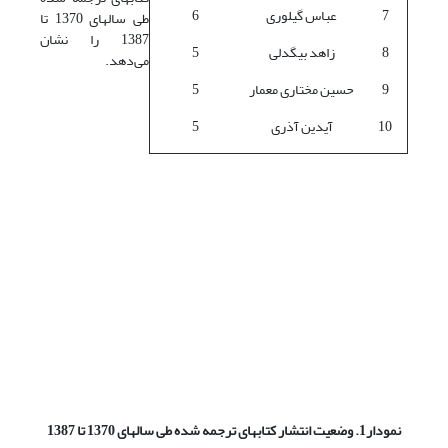
7
عباس گیلوری
6
طی سالهای 1370 تا
1387 را نشان
8
زاهد بیگدلی
5
می‌دهد.
9
حسین مختاری معمار
5
10
آیدین آذری
5
نمودار1. وضعیت انتشار کتابهای ترجمه شده طی سالهای 1370 تا 1387