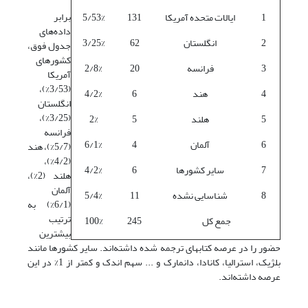
برابر
1
ایالات متحده آمریکا
131
5/53%
داده‌های
2
انگلستان
62
3/25%
جدول فوق،
کشورهای
3
فرانسه
20
2/8%
آمریکا
(3/53%)،
4
هند
6
4/2%
انگلستان
(3/25%)،
5
هلند
5
2%
فرانسه
6
آلمان
4
6/1%
(5/7%)، هند
(4/2%)،
7
سایر کشورها
6
4/2%
هلند (2%)،
آلمان
8
شناسایی نشده
11
5/4%
(6/1%) به
ترتیب
جمع کل
245
100%
بیشترین
حضور را در عرصه کتابهای ترجمه شده داشته‌اند. سایر کشورها مانند
بلژیک، استرالیا، کانادا، دانمارک و ... سهم اندک و کمتر از 1% در این
عرصه داشته‌اند.