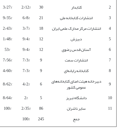
2
کتابدار
30
2/12%
3/27%
3
انتشارات کتابخانه ملی
21
6/8%
9/35%
4
انتشارات مرکز مدارک علمی ایران
18
3/7%
2/43%
5
دبیزش
12
9/4%
1/48%
6
آستان قدس رضوی
12
9/4%
53%
7
انتشارات سمت
9
7/3%
7/56%
8
کتابخانه رایانه‌ای
9
7/3%
4/60%
دبیرخانه هیئت امنای کتابخانه‌های
8/62%
4/2%
6
9
عمومی کشور
10
دانشگاه تبریز
5
2%
8/64%
11
سایر ناشران
86
2/35%
100%
جمع
245
100%