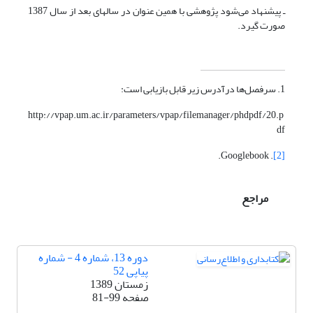
ـ پیشنهاد می‌شود پژوهشی با همین عنوان در سالهای بعد از سال 1387
صورت گیرد.
1. سرفصل‌ها درآدرس زیر قابل بازیابی است:
http://vpap.um.ac.ir/parameters/vpap/filemanager/phdpdf/20.p
df
. Googlebook.
[2]
مراجع
دوره 13، شماره 4 - شماره
پیاپی 52
زمستان 1389
صفحه
81-99