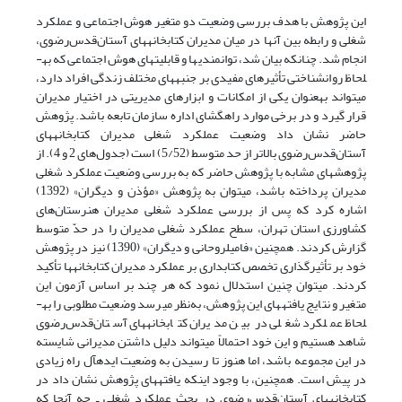
این پژوهش با هدف بررسی وضعیت دو متغیر هوش اجتماعی و عملکرد
شغلی و رابطه بین آنها در میان مدیران کتابخانه­های آستان‌قدس‌رضوی،
انجام شد. چنانکه بیان شد، توانمندی­ها و قابلیت­های هوش اجتماعی که به­
لحاظ روان­شناختی تأثیرهای مفیدی بر جنبه­های مختلف زندگی افراد دارد،
می­تواند به­عنوان یکی از امکانات و ابزارهای مدیریتی در اختیار مدیران
قرار گیرد و در برخی موارد راهگشای اداره سازمان تابعه باشد. پژوهش
حاضر نشان داد وضعیت عملکرد شغلی مدیران کتابخانه­های
آستان‌قدس‌رضوی بالاتر از حد متوسط (5/52) است (جدول‌های 2 و 4). از
پژوهش­های مشابه با پژوهش حاضر که به بررسی وضعیت عملکرد شغلی
مدیران پرداخته باشد، می­توان به پژوهش «مؤذن و دیگران» (1392)
اشاره کرد که پس از بررسی عملکرد شغلی مدیران هنرستان‌های
کشاورزی استان تهران، سطح عملکرد شغلی مدیران را در حدّ متوسط
گزارش کردند. همچنین «فامیل­روحانی و دیگران» (1390) نیز در پژوهش
خود بر تأثیرگذاری تخصص کتابداری بر عملکرد مدیران کتابخانه­ها تأکید
کردند. می­توان چنین استدلال نمود که هر چند بر اساس آزمون این
متغیر و نتایج یافته­های این پژوهش، به‌نظر می­رسد وضعیت مطلوبی را به­
لحاظ عملکرد شغلی در بین مدیران کتابخانه­های آستان‌قدس‌رضوی
شاهد هستیم و این خود احتمالاً می­تواند دلیل داشتن مدیرانی شایسته
در این مجموعه باشد، اما هنوز تا رسیدن به وضعیت ایده­آل راه زیادی
در پیش است. همچنین، با وجود اینکه یافته­های پژوهش نشان­ داد در
کتابخانه­های آستان‌قدس‌رضوی در بحث عملکرد شغلی ـ چه آنجا که