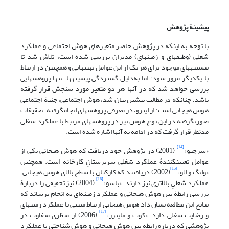
پیشینة پژوهش
با توجه به اینکه در پژوهش حاضر متغیرهای هوش اجتماعی و عملکرد
شغلی (وظیفه­ای و زمینه­ای) مدیران بررسی شده است، تلاش شد تا
پیشینه­های موجود برای هر یک از این عوامل به­تنهایی و همچنین در ارتباط
با یکدیگر مرور شود؛ اما به‌دلیل گستردگی پیشینه­ها، تنها پژوهش­هایی
بررسی خواهد شد که در آنها هر دو متغیر مورد سنجش قرار گرفته
باشد. چنانکه در مطالب پیشین بیان شد، هوش اجتماعی، جنبۀ اجتماعیِ
هوش هیجانی است؛ از این­رو، در معرفیِ پژوهش­های انجام­گرفته، تحقیقات
صورت­گرفته در این نوع هوش نیز در پژوهش­های مرتبط با عملکرد شغلی
مدنظر قرار گرفت که در ادامه به آنها اشاره­ شده است.
[14]
«سرجیو»
(2001) در پژوهش خود دریافت که هوش هیجانی یکی از
عوامل تعیین­کنندۀ عملکرد شغلیِ سرپرستانِ کارخانه است. همچنین
[15]
«وانگ و لاو»
(2002) دریافتند که کارکنان با سطح بالای هوش هیجانی،
[16]
عملکرد شغلیِ بالاتری نیز دارند. «باسو»
(2004) نیز تحقیقی را دربارۀ
بررسیِ رابطۀ بین هوش هیجانی و عملکرد زمینه‌ای به انجام برساند که
نتایج این مطالعه نشان ­داد هوش هیجانی ارتباط مثبتی با عملکرد زمینه­ای
[17]
و رضایت شغلی دارد. «کوت و ماینرز»
(2006) از منظری متفاوت در
پژوهشی که دربارة رابطه بین هوش هیجانی و هوش شناختی با عملکرد