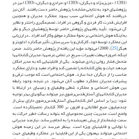
(1391)؛ «عزیزی­نژاد و دیگران» (1393) و «مرادی و دیگران» (1393) نیز در
پژوهش­های خود به نتایجی مشابه­ با پژوهش حاضر دست یافتند. آنان نیز
دریافتند که هوش اجتماعی سبب بهبود عملکرد مدیران و همچنین
افزایش قدرت کار فردی و گروهی در افراد، تصمیم­گیری راحت­تر و نظایر
آن می‌شود. تأیید یافته­های پژوهش حاضر توسط پژوهش­های دیگر و نظر
به اینکه هوش اجتماعی بر نحوۀ عملکرد موفق وکارآمد افراد ـ در ارزیابی
این عملکرد توسط خود، کارکنان و یا سرپرستان ـ تأثیر می­گذارد (دلویتز و
هیگز
[25]
، 2000) می‌تواند مؤید این یافته از پژوهش حاضر باشد. ضمن
اینکه، امروزه به­علت تغییرات سریع در تمامی عرصه­ها، مدیران کتابخانه­ها
متحمل فشار روانی زیادی می­شوند. یکی از قابلیت­هایی که به مدیر امکان
می­دهد حیات و بقای کتابخانه را تضمین کند و افراد مفید و دارای عملکرد
مناسب را از دیگران جدا سازد، هوش اجتماعی است که موجب ترقی و
پیشرفت مدیران عملکرد مطلوب آنان می‌شود. در نتیجه، وجود رابطه
بین هوش اجتماعی و عملکرد شغلی وظیفه­ای و زمینه­ای در ارتباط با
مدیران کتابخانه­های آستان‌قدس‌رضوی نیز می­تواند به­گونه­ای بهتر توجیه
شود؛ زیرا بر اساس آمار،کتابخانه­های آستان‌قدس‌رضوی دارای بیش از
چندمیلیون منبع اطلاعاتی و افزون بر 300 کتابدار تحصیل­کرده است.
واضح است، مدیریت چنین مجموعه­ای که بتواند رسالت خطیر حرکت به
سمت چشم­اندازِ از پیش تعیین­شده را به انجام برساند، نیازمند مدیرانی
با توانایی و قابلیت­های ویژه­ است. به­نظر می­رسد در این زمینه هوش
اجتماعی می­تواند به­عنوان یکی از این قابلیت­ها در عملکرد وظیفه­ای جهت