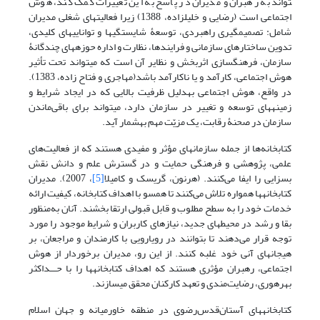
تواند به رهبران و مدیران در پاسخ به این تغییرات کمک کند، هوش
اجتماعی است (رضایی و خلیل­زاده، 1388) زیرا فعالیت­های شغلی مدیران
شامل: تصمیم­گیری راهبردی، توسعۀ شایستگی­ها و توانایی­های کلیدی،
تدوین ساختارهای سازمانی و فرایندها، نظارت و اداره­ حوزه­های چندگانۀ
سازمان، فرهنگ­سازی اثربخش­ و نظایر آن است که می­تواند تحت تأثیر
هوش اجتماعی، کارآمد و یا ناکارآمد باشد(مهاجری و فتاح زاده، 1383).
در واقع، هوش اجتماعی به­دلیل ظرفیت بالایی که در ایجاد شرایط و
زمینه­های توسعه و تغییر در سازمان دارد، می­تواند برای باقی‌ماندن
سازمان در صحنۀ رقابت، یک مزیّت مهم به­شمار آید.
کتابخانه‌ها از جمله سازمان­های مؤثر و مفیدی هستند که از فعالیت‌های
علمی، پژوهشی و فرهنگی حمایت و در گسترش علم و دانش‌ نقش
بسزایی را ایفا می‌کنند. (هرنون، گریسک و کامیلا
[5]
، 2007). مدیران
کتابخانه­­ها همواره تلاش می‌کنند تا همسو با اهداف کتابخانه، کیفیت ارائه
خدمات خود را به سطح مطلوب و قابل قبولی ارتقا بخشند. آنان به‌منظور
بقا و رشد در محیط­های جدید، نیازهای کاربران و شرایط موجود را مورد
توجه قرار می‌دهند تا بتوانند در رویارویی با کارمندان و مراجعان، بر
هیجان­های آنی خود غلبه کنند. از این رو، مدیران برخوردار از هوش
اجتماعی، رهبران مؤثری هستند که اهداف کتابخانه­ها را با حـــداکثر
بهره­وری، رضایت‌مندی و تعهد کارکنان محقق می­سازند.
کتابخانه­های آستان‌قدس‌رضوی در منطقه خاورمیانه و جهان اسلام