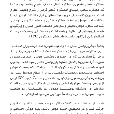
عملکرد شغلی وظیفه­ای (عملکرد شغلی مطابق با شرح وظایف) و چه آنجا
که عملکرد شغلی زمینه­ای (عملکرد شغلی فراتر از شرح وظایف) مطرح
است ـ مدیران کتابخانه­ای در وضعیت مطلوبی قرار داشتند، لیکن ­باید با
دخالت‌دادن عوامل مرتبط با عملکرد شغلی از جمله: انگیزش، توانایی،
شناخت ­شغل، عوامل محیطی و سازمانی مختلف، کانون­ کنترل و ویژگی­های
شخصیتی و نظایر آن، علاوه بر پاسداشت و حفاظت این وضعیت، در جهت
اعتلا و ارتقای آن گام برداشت (علیرضایی و دیگران، 1392).
یافتۀ دیگر پژوهش نشان داد وضعیت هوش اجتماعی مدیران کتابخانه­
های آستان‌‌قدس‌رضوی، از حد متوسط کمتر است (جدول‌های 3 و 5).
برخی پژوهش‌هایی که در خصوص وضعیت هوش اجتماعی مدیران
صورت گرفته نیز به یافته­ای مشابه با پژوهش حاضر رسیده­اند. به­عنوان
نمونه «نصیری و لیک­بنی و دیگران» (1393) دریافتند که وضعیت هوش
اجتماعی دانشجویان تحصیلات تکمیلی پایین‌تر از سطح متوسط است. در
پژوهشی دیگر نیز «نصیری ­و لیک­بنی»؛ «احمدی و سلطان­آبادی» (1392) پس
از بررسی وضعیت هوش اجتماعی و رابطه آن با رفتار شهروندی و خلاقیت
سازمانی در دانشگاه بوعلی‌سینا همدان، در یافته­هایشان به وضعیت
متوسط هوش اجتماعی در جامعۀ مورد بررسیِ خود اشاره کردند.
باید بیان داشت، مدیر کتابخانه اگر بخواهد همسو با تغییرات کنونی
حرکت کند و در محیط­های جدید موفق باشد، باید هوش اجتماعی و
شناخت سبک­های تفکر مدیریتی را همواره مورد نظر قرار دهد تا بتواند با