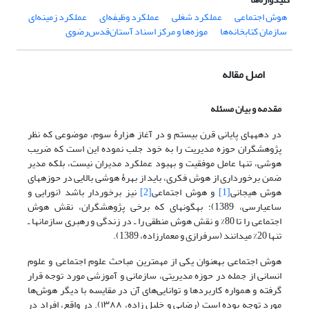
هوش اجتماعی
عملکرد شغلی
عملکرد وظیفه‌ای
عملکرد زمینه‌ای
سازمان کتابخانه‌ها
موزه‌ها و مرکز اسناد آستان‌‌‌‌قدس‌رضوی
اصل مقاله
مقدمه و بیان مسئله
در دهه­های پایانی قرن­ بیستم و در آغاز هزارۀ­ سوم، موضوعی که نظر
پژوهشگران حوزه مدیریت را به خود جلب نموده این است که ضریب
هوشی، تنها عامل موفقیت و بهبود عملکرد مدیران نیست، بلکه مدیر
ضمن برخورداری از هوش فکری، باید از بهرۀ‌ هوشی بالایی در حوزه­های
هوش هیجانی
[1]
و هوش اجتماعی
[2]
نیز برخوردار باشد (نورایی و
ساعی­ارسی، 1389)؛ به­گونه­ای که برخی پژوهشگران، نقش هوش
اجتماعی را تا 80% و نقش هوش منطقی را ـ در زندگی و رهبری سازمان­ها ـ
تنها 20% می­دانند (سرفرازی و معمارزاده، 1389).
هوش اجتماعی به­عنوان یکی از مهم­ترین مباحث علوم اجتماعی و علوم
انسانی از جمله در حوزه مدیریتی، سازمانی و آموزشی مورد توجه قرار
گرفته و همواره کاربردها و توانایی‌های آن در مقایسه با دیگر هوش‌ها
مورد توجه بوده است (رضایی و خلیل زاده، ۱۳۸۸). در واقع، افراد در