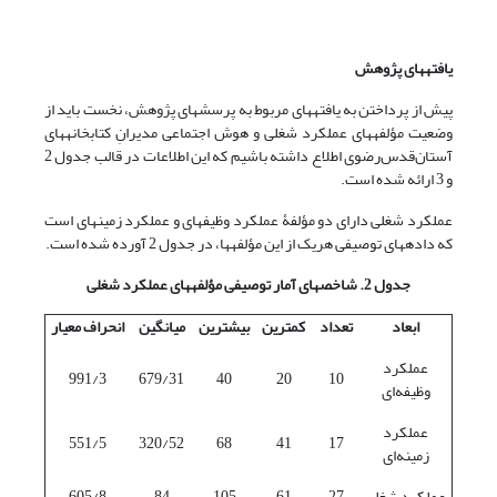
یافته­های پژوهش
پیش از پرداختن به یافته­های مربوط به پرسش­های پژوهش، نخست باید از
وضعیت مؤلفه­های عملکرد شغلی و هوش اجتماعی مدیرانِ کتابخانه­های
آستان‌‌‌قدس‌رضوی اطلاع داشته باشیم که این اطلاعات در قالب جدول 2
و 3 ارائه شده است.
عملکرد شغلی دارای دو مؤلفۀ عملکرد وظیفه­ای و عملکرد زمینه­ای است
که داده­های توصیفی هریک از این مؤلفه­ها، در جدول 2 آورده شده است.
جدول 2. شاخص­های آمار توصیفی مؤلفه­های عملکرد شغلی
ابعاد
تعداد
کمترین
بیشترین
میانگین
انحراف معیار
عملکرد
991/3
679/31
40
20
10
وظیفه‌ای
عملکرد
551/5
320/52
68
41
17
زمینه‌ای
عملکرد شغلی
27
61
105
84
605/8