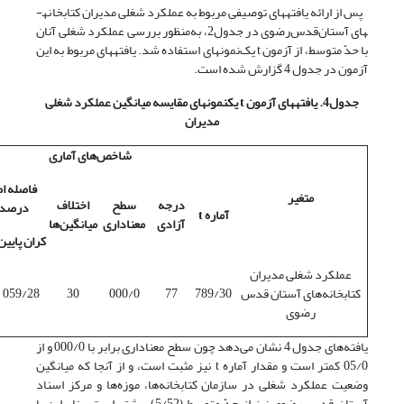
پس از ارائه یافته­های توصیفی مربوط به عملکرد شغلی مدیران کتابخانه­
های آستان‌قدس‌رضوی در جدول2، به‌منظور بررسی عملکرد شغلی آنان
با حدّ متوسط، از آزمون t یک‌نمونه­ای استفاده شد. یافته­های مربوط به این
آزمون در جدول 4 گزارش شده است.
جدول4. یافته­های آزمون
t
یک­نمونه­ای مقایسه میانگین عملکرد شغلی
مدیران
شاخص‌های آماری
متغیر
درجه
سطح
اختلاف
درصد 
آماره
t
آزادی
معناداری
میانگین‌ها
کران پایین
عملکرد شغلی مدیران
کتابخانه‌های آستان قدس
789/30
77
000/0
30
059/28
رضوی
یافته‌های جدول 4 نشان می‌دهد چون سطح معناداری برابر با 000/0 و از
05/0 کمتر است و مقدار آماره t نیز مثبت است، و از آنجا که میانگین
وضعیت عملکرد شغلی در سازمان کتابخانه‌ها، موزه‌ها و مرکز اسناد
آستان قدس رضوی نیز از حدّ متوسط (5/52) بیشتر است، بنابراین با