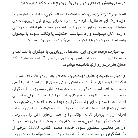
در مبانی هوش اجتماعی، مهارت­هایی قابل طرح هستند که عبارتند از:
الف)
مهارت ارائۀ راه­حل
، که به استعداد میانجی­گری، اجتناب از تعارض­ها یا
حلّ تعارض­های احتمالی اشاره دارد. افراد دارای این توانایی در پیونددادن
معاملات و همچنین داوری­کردن یا وساطت در مشاجره­ها، قابلیت زیادی
دارند. آنان می­توانند وارد سیاست، حکمیّت یا وکالت شوند یا به­عنوان
واسطه یا مدیر که کارها را در دست می‌گیرد، مشغول کار شوند.
ب)
مهارت ارتباط فردی
: این استعداد، رویارویی با دیگران یا شناخت و
پاسخ­دادن مناسب به احساس­ها و علایق مردم را آسان­تر می­سازد ـ که
همان هنر برقراری ارتباط نامیده می­شود.
ج)
مهارت تجزیه و تحلیل اجتماعی
: به­معنای تواناییِ دریافت احساسات،
انگیزش­ها و علایق دیگران و داشتن درکی عمیق از آنهاست. این آگاهی
نسبت­ به احساسات دیگران، سبب می­شود آنان به‌سهولت با دیگران
صمیمی و همدم شوند. به­طورکلی، این مهارت­ها به ارتباط­های بین­فردی
لطافت می­بخشد و برای جلب دیگران و موفقیت‌های اجتماعی ضروری­اند.
کسانی که از نظر هوش اجتماعی قدرتمندند، می­توانند به‌راحتی با سایر
افراد ارتباط برقرار کنند، واکنش­ها و احساس‌های آنان را به­سرعت
دریابند، دیگران را رهبری و سازماندهی کنند و به مشاجراتی که می­تواند
در هر فعالیتی شعله­ور شود، خاتمه دهند (گلمن، 1380). برخی از
پژوهشگران نیز معتقدند هوش اجتماعی دارای سه­ مؤلفه­ است: مهارت­