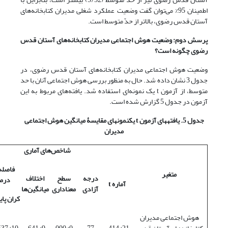
اطمینان 95% می‌توان گفت وضعیت عملکرد شغلی مدیران کتابخانه‌های
آستان قدس رضوی، بالاتر از حدّ متوسط است.
پرسش دوم: وضعیت هوش اجتماعی مدیران کتابخانه‌های آستان قدس
رضوی چگونه است؟
وضعیت هوش اجتماعی مدیران کتابخانه‌های آستان قدس رضوی، در
جدول 3 نشان داده شد. حال به منظور بررسی هوش اجتماعی آنان با حد
متوسط، از آزمون t یک نمونه‌ای استفاده شد. یافته‌های مربوط به این
آزمون در جدول 5 گزارش شده است.
جدول 5. یافته­های آزمون
t
یک­نمونه­ای مقایسۀ میانگین هوش اجتماعی
مدیران
شاخص‌های آماری
متغیر
درجه
سطح
اختلاف
درص
آماره
t
آزادی
معناداری
میانگین‌ها
کران پای
هوش اجتماعی مدیران