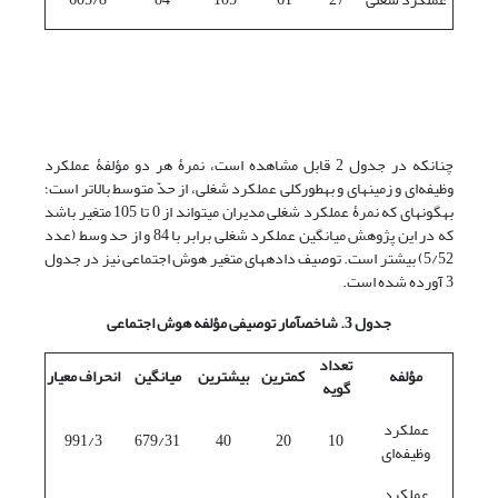
چنانکه در جدول 2 قابل مشاهده است، نمرۀ هر دو مؤلفۀ عملکرد
وظیفه‌ای و زمینه­ای و به­طورکلی عملکرد شغلی، از حدّ متوسط بالاتر است؛
به­گونه­ای که نمرۀ عملکرد شغلی مدیران می­تواند از 0 تا 105 متغیر باشد
که در این پژوهش میانگین عملکرد شغلی برابر با 84 و از حد وسط (عدد
5/52) بیشتر است. توصیف داده­های متغیر هوش اجتماعی نیز در جدول
3 آورده شده است.
جدول 3. شاخص­آمار توصیفی مؤلفه­ هوش اجتماعی
تعداد
مؤلفه
کمترین
بیشترین
میانگین
انحراف معیار
گویه
عملکرد
991/3
679/31
40
20
10
وظیفه‌ای
عملکرد