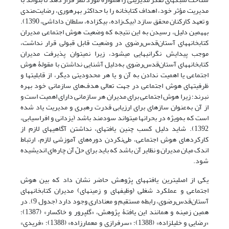
مدیریت مؤثر خود، اهداف کتابخانه را با حداکثر بهره­وری، رضایت‌مندی
و تعهد کارکنان محقق سازد (بیک‌زاده، بیک­زاده، سلطان داداشی، 1390).
به­همین دلیل، رسیدن به این نتیجه که وضعیت هوش اجتماعی مدیران
کتابخانه­های آستان‌قدس‌رضوی در وضعیت قابل قبولی قرار نداشت،
موجب پیدایش نگرانی­هایی می­شود، زیرا نمی­توان پذیرفت مدیران
کتابخانه­های آستان‌قدس‌رضوی به‌دلیل آشنایی نداشتن با مقولۀ هوش
اجتماعی یا اهمیت ‌ندادن به آن و یا هر محدودیتی دیگر، از قابلیت­ها و
ظرفیت­های هوش اجتماعی در جهت تعالی هدف‌های سازمانی خود بهره
نبرند؛ زیرا هوش اجتماعی برای مدیران هر سازمانی دارای اهمیت است و
از آن به‌عنوان سازه­ای برای ارزیابی قدرت رهبری و مدیریت یاد شده
است که به‌ویژه در بحران­ها می­تواند سودمند باشد (یزدانی و افراسیابی،
1392). شاید دلیل کسب چنین یافته­ای، نداشتن آگاهی­های لازم از
کارکردهای هوش اجتماعی، طی‌نکردن دوره‌های آموزشی لازم، ارتباط
اندک میان مدیران و نظایر آن باشد که باید برای حلّ آن چاره‌ای اندیشیده
شود.
یکی از اصلی­ترین یافته­های پژوهش حاضر نشان داد که بین هوش
اجتماعی و عملکرد شغلی (وظیفه­ای و زمینه­ای) مدیران کتابخانه­های
آستان‌قدس‌رضوی، رابطه مستقیم و معناداری وجود دارد (جدول 9). در
همین زمینه و همانند این یافتۀ پژوهش، «گل­پرور و خاکسار» (1387)؛
«رضایی و خلیل­زاده» (1388)؛ «سرفرازی و معمارزاده» (1388)؛ «فریدی»