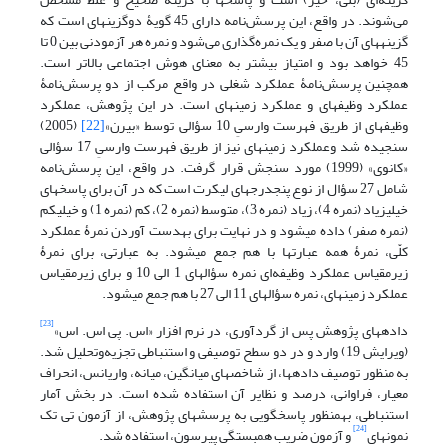
می‌شوند. در واقع، این پرسش‌نامه دارای 45 گویۀ دوگزینه­ای است که
گزینه­های آن با صفر و یک نمره‌گذاری می‌شود و نمره هر آزمودنی بین 0 تا
45 خواهد بود و امتیاز بیشتر به معنای هوش اجتماعی بالاتر است.
همچنین پرسش‌نامۀ عملکرد شغلی در واقع مرکب از دو پرسش‌نامۀ
عملکرد وظیفه­ای و عملکرد زمینه­ای است. در این پژوهش، عملکرد
وظیفه­ای از طریق فهرست ­وارسیِ 10 سؤالی توسط «بیرن»
[22]
(2005)
سنجیده شد وعملکرد زمینه­ای نیز از طریق فهرست ­وارسیِ 17 سؤالی
«کانوی» (1999) مورد سنجش قرار گرفت. در واقع، این پرسش‌نامه
شامل 27 سؤال از نوع پنج­درجه­ای لیکرت است که در آن برای پاسخ­های
خیلی­زیاد (نمره 4)، زیاد (نمره 3)، متوسط (نمره 2)، کم (نمره 1) و خیلی­کم
(نمره صفر) داده می­شود و در نهایت برای به­دست آوردن نمرۀ عملکرد
کلّی، نمرۀ­ همه­ عبارت­ها با هم جمع می­شود. به عبارتی، برای نمرۀ
زیرمقیاس عملکرد وظیفه‌ای نمره­ سؤال­های 1 الی 10 و برای زیرمقیاس
عملکرد زمینه­ای، نمره­ سؤال­های 11 الی 27 با هم جمع می­شود.
[23]
داده­های پژوهش پس از گردآوری، در نرم افزار «اس. پی اس. اس»
(ویرایش 19) وارد و در دو سطح توصیفی و استنباطی تجزیه‌وتحلیل شد.
به منظور توصیف داده­ها، از شاخص­های میانگین، میانه، واریانس، انحراف
معیار، فراوانی، درصد و نظایر آن استفاده شده است. در بخش آمار
استنباطی، به­منظور پاسخگویی به پرسش­های پژوهش، از آزمون تی ­تک
[24]
نمونه­ای
و آزمون ضریب همبستگی پیرسون، استفاده شد.