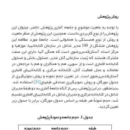
روش پژوهش
با توجه به ماهیت موضوع و جامعه آماری پژوهش حاضر، می­توان این
پژوهش را از نوع کاربردی دانست. همچنین، این پژوهش از منظر ماهیت
و روش از نوع همبستگی یا همخوانی است. جامعۀ مورد مطالعه این
پژوهش متشکل از 100 مدیر شاغل در سازمان کتابخانه­ها، موزه­ها و
مرکز اسناد آستان‌قدس‌رضوی است که همگی آنها دارای این صفت
مشترک هستند که پُست سازمانی آنان مدیر، مسئول بخش و مسئول
کتابخانه اقماری است و از سویی، هم با همکاران و هم با مراجعان در
تعامل­اند و محل فعالیت آنان، کتابخانه مرکزی و کتابخانه­های اقماری
آستان‌قدس‌رضوی است. در تعیین حجم نمونه و روش نمونه­گیری از
جدول مورگان و روش نمونه­گیری تصادفی طبقه­ای
[21]
استفاده شد.
بدین­منظور، در این پژوهش، پس از آنکه جامعۀ آماری به دو طبقۀ مدیران
شاغل در کتابخانه مرکزی و مدیران شاغل در کتابخانه­های اقماری تقسیم
شد، حجم نمونۀ هر طبقه بر اساس جدول مورگان، برابر با جدول زیر
تعیین گردید.
جدول 1. حجم جامعه و نمونۀ پژوهش
طبقه
حجم جامعه
حجم نمونه