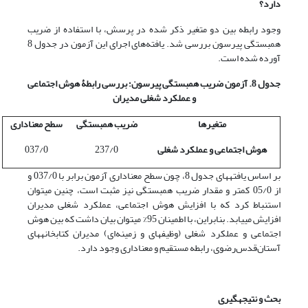
دارد؟
وجود رابطه بین دو متغیر ذکر شده در پرسش، با استفاده از ضریب
همبستگی پیرسون بررسی شد. یافته‌های اجرای این آزمون در جدول 8
آورده شده است.
جدول 8. آزمون ضریب همبستگی پیرسون؛ بررسی رابطۀ هوش اجتماعی
و عملکرد شغلی مدیران
متغیرها
ضریب همبستگی
سطح معنا­داری
هوش اجتماعی و عملکرد شغلی
237/0
037/0
بر اساس یافته­های جدول 8، چون سطح معنا­داری آزمون برابر با 037/0 و
از 05/0 کمتر و مقدار ضریب همبستگی نیز مثبت است، چنین می­توان
استنباط کرد که با افزایش هوش اجتماعی، عملکرد شغلی مدیران
افزایش می­یابد. بنابراین، با اطمینان 95% می­توان بیان داشت که بین هوش
اجتماعی و عملکرد شغلی (وظیفه­ای و زمینه‌ای) مدیران کتابخانه­های
آستان‌‌قدس‌رضوی، رابطه مستقیم و معناداری وجود دارد.
بحث و نتیجه­گیری