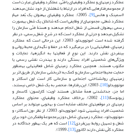
عملکرد زمینه­ای و عملکرد وظیفه­ای یا فنّی. عملکرد وظیفه­ای عبارت است
از مجموعه‌رفتارهایی که افراد در ارتباط با شغل­شان از خود نشان می­دهند
(اسمینک و هانس
[9]
، 2005). عملکرد وظیفه­ای به­عنوان یک بُعد مهمّ
عملکرد شغلی، مجموعه­ای از وظایفی است که شاغلان یک شغل به­صورت
رسمی به­عنوان قسمتی از شغل انجام می­دهند و هستۀ فنّی سازمان را
تشکیل می­دهد و جزئی از عملکرد است که در شرح شغل رسمی، در نظر
گرفته شده است (موتوویدلو، 2003). این درحالی­ است که عملکرد
زمینه­ای، فعالیت­هایی را در برمی­گیرد که در حفظ و نگهداری محیط روانی و
بین­فردی نقش دارند. این نوع از فعالیت­ها به انگیزه­ها، تمایلات و
ویژگی‌های شخصیتی افراد بستگی دارند و به­ندرت نقشی رسمی یا
مکتوب هستند. همچنین عملکرد زمینه­ای شامل فعالیت­هایی به­منظور
حمایت محیطِ اجتماعیِ سازمان و کمک به اثربخشی سازمان از طریق اثر بر
زمینه­های روان­شناختی، اجتماعی و سازمانی کار است (ون اسکاتر و
موتوویدلو
[10]
، 2003). این رفتارها، منحصر به یک شغل خاص نیستند،
اما جزء جدانشدنی همۀ مشاغل هستند (ویت؛ کارلسون؛ کاسمار و
زیونوسکا
[11]
، 2002). برخلاف عملکرد وظیفه­ای، محتوای عملکرد
زمینه­ای در موقعیت­های مختلف مشابه است و به­خوبی می­تواند بر اساس
شخصیت افراد پیش­بینی شود (موتوویدلو، 2003). از نظر «ون اسکاتر» و
«موتوویدلو»، عملکرد زمینه­ای شامل دو زیرمجموعۀ وقف­کردن خود برای
شغل و تسهیل روابط بین‌فردی
[12]
است که هر یک به­طور جداگانه در
عملکرد کلّی نقش دارند (کانوی
[13]
، 1999).