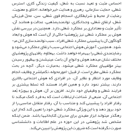
احساس مثبت و تعهد نسبت به شغل، کیفیت ­زندگیِ ­کاری، استرس
شغلی، حمایت سازمانی، رهبری و هدایت خیرخواهانه، اخلاق و معنویت،
رضایت از محیط و شرایط­کاری، انسجام قوی شغلی، سن، محلّ فیزیکی
شغل، ارتقای شغلی، وجدان­کاری، توانمندی­مذهبی، عدالت و همانند آن،
تأثیر مثبت و معناداری بر عملکرد شغلی دارد. همچنین در بررسی نقش
هوش بر عملکرد شغلی نیز پژوهش­ها حاکی از آن است که هوش و ابعاد
گوناگون آن با پیش­بینی عملکرد شغلی افراد، سبب توانمندسازی آنان می­
شود. همچنین، آموزش هوش اجتماعی سبب ارتقای عملکرد می‌شود و
رضایتمندی شغلی را به­همراه خواهد داشت. به­علاوه، یافته­های پژوهش­های
مختلف نشان می­دهد هوش و انواع آن باعث عینی­شدن و به­ظهور رسیدن
بهترِ مؤلفه­های عملکرد شغلی می­شود. به‌­عبارت دیگر، آنچه در بحث
عملکرد شغلی مطرح است، از قبیل: امورمحوله، تکمیل­شرح وظایف، انجام
وظایف مورد انتظار و نظایر آن، در افرادی که هوش اجتماعی بالاتری
دارند، بیشتر نمود دارد و همین افراد هستند که تسلط بیشتری بر
فرایند شغلی و وظیفه­ای خود دارند. افزون بر آن، هوش و به­ویژه بُعد
اجتماعی آن، منبعی از شناخت ارتباطات است که به فرد کمک می­کند تا
رفتار افراد را پیش­بینی کند و متناسب با آن، رفتار متقابل مناسبی را از
خود بروز دهد و با این ویژگی عملکرد شغلیِ خود را تعیین کند که از این
رهگذر می­تواند ابزار مفیدی برای مدیران کتابخانه­ها باشد. ضمن اینکه
مشخص شد پژوهشی در این حوزه در علم اطلاعات و دانش­شناسی
صورت نگرفته است که ضرورت این پژوهش را تبیین می‌کند.