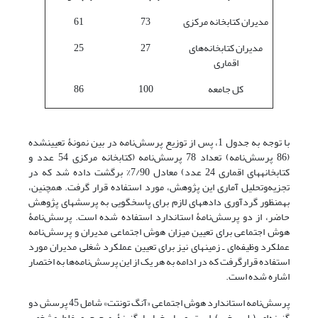
مدیران کتابخانه مرکزی
73
61
مدیران کتابخانه‌های
27
25
اقماری
کل جامعه
100
86
با توجه به جدول 1، پس از توزیع پرسش‌نامه در بین نمونۀ تعیین­شده
(86 پرسش‌نامه) تعداد 78 پرسش‌نامه (کتابخانه مرکزی 54 عدد و
کتابخانه­های اقماری 24 عدد) معادل 7/90% برگشت داده شد که در
تجزیه‌وتحلیل آماری این پژوهش، مورد استفاده قرار گرفت. همچنین،
به­منظور گردآوری داده­های لازم برای پاسخگویی به پرسش­های پژوهش
حاضر، از دو پرسش‌نامۀ استاندارد استفاده شده است. پرسش‌نامۀ
هوش اجتماعی برای تعیین میزان هوش اجتماعی مدیران و پرسش‌نامه
عملکرد وظیفه‌ای ـ زمینه­ای نیز برای تعیین عملکرد شغلی مدیران مورد
استفاده قرارگرفت که در ادامه به هر یک از این پرسش‌نامه‌ها به اختصار
اشاره شده است.
پرسش‌نامه استاندارد هوش اجتماعی «آنگ تون­تت» شامل 45 پرسش دو
گزینه‌ای (بلی، خیر) است و پاسخ­ها با گزینۀ صحیح و غلط مشخص