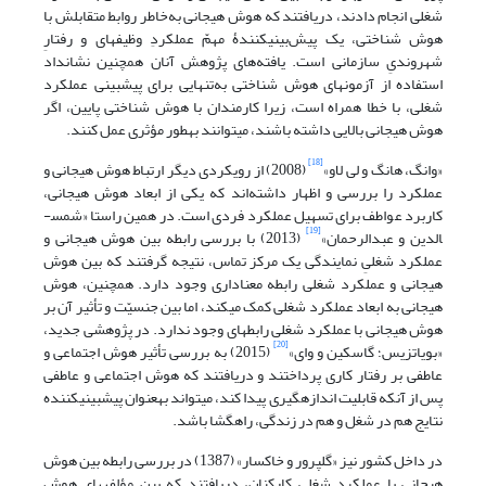
شغلی انجام دادند، دریافتند که هوش هیجانی به‌خاطر روابط متقابلش با
هوش شناختی، یک پیش‌بینی­کنندۀ­ مهمّ عملکردِ وظیفه­ای و رفتارِ
شهروندیِ سازمانی است. یافته‌های پژوهش آنان همچنین نشان­داد
استفاده از آزمون­های هوش شناختی به‌تنهایی برای پیش­بینی عملکرد
شغلی، با خطا همراه است، زیرا کارمندان با هوش شناختی پایین، اگر
هوش هیجانی بالایی داشته باشند، می­توانند به­طور مؤثری عمل کنند.
[18]
«وانگ، هانگ و لی لاو»
(2008) از رویکردی دیگر ارتباط هوش هیجانی و
عملکرد را بررسی و اظهار داشته‌اند که یکی از ابعاد هوش هیجانی،
کاربرد عواطف برای تسهیل عملکرد فردی است. در همین راستا «شمس­
[19]
الدین و عبدالرحمان»
(2013) با بررسی رابطه بین هوش هیجانی و
عملکرد شغلیِ نمایند­گی یک مرکز تماس، نتیجه گرفتند که بین هوش
هیجانی و عملکرد شغلی رابطه معناداری وجود دارد. همچنین، هوش
هیجانی به ابعاد عملکرد شغلی کمک می­کند، اما بین جنسیّت و تأثیر آن بر
هوش هیجانی با عملکرد شغلی رابطه­ای وجود ندارد. در پژوهشی جدید،
[20]
«بویاتزیس؛ گاسکین و وای»
(2015) به بررسی تأثیر هوش اجتماعی و
عاطفی بر رفتار کاری پرداختند و دریافتند که هوش اجتماعی و عاطفی
پس از آنکه قابلیت اندازه­گیری پیدا کند، می­تواند به­عنوان پیش­بینی­کننده
نتایج هم در شغل و هم در زندگی، راهگشا باشد.
در داخل کشور نیز «گل­پرور و خاکسار» (1387) در بررسی رابطه بین هوش
هیجانی با عملکرد شغلی کارکنان، دریافتند که بین مؤلفه­های هوش