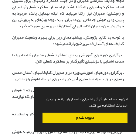
انجام وظایف سازمانی مدیران و در جهت عملکرد زمینه­ای برای تسهیل
انجام عملکرد وظیفه­ای راهگشا باشد. از این­منظر عملکرد شغلی (وظیفه­ای
و زمینه­ای) مدیران نیز ارتقا می‌یابد که البته به­دلیل یافته مربوط به
پایین‌بودن هوش اجتماعی این مدیران، باید توجه ویژه­ای به پرورش این
هوش در بین مدیران کتابخانه­های آستان ‌قدس ‌رضوی صورت پذیرد.
با توجه به نتایج پژوهش، پیشنهادهای زیر برای بهبود وضعیت مدیران
کتابخانه‌های آستان‌قدس‌رضوی ارائه می­شود:
ـ برگزاری دوره­های آموزشیِ ارتقای عملکرد شغلی مدیران کتابخانه­ها با
هدف آشنایی با مؤلفه­های تأثیرگذار بر عملکرد شغلی آنان.
ـ برگزاری دوره­های آموزشی ویژه برای مدیران کتابخانه­های آستان‌ قدس
‌رضوی در جهت توانمندسازی آنان در زمینه­های مرتبط با هوش اجتماعی.
ـ توجه مدیران سطح عالی کتابخانه­ها در به­کارگیری مدیرانی که از هوش
اجتماعی مطلوبی برخوردارند، به­ویژه برای سمت­های سازمانی­ای که نیازمند
این وب سایت از کوکی ها برای اطمینان از ارائه بهترین
تعامل با سایر افراد است.
خدمات استفاده می کند.
ـ برگزاری دوره­های کوتاه‌مدت آموزشی برای مدیران تازه­کار و استفاده
متوجه شدم
از تجربه‌های مدیران پیشین.
ـ ارزیابی مداوم مدیران کتابخانه­های آستان قدس رضوی در زمینه هوش