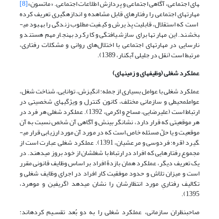
های اجتماعی، آگاهی اجتماعی و پردازش اطلاعات اجتماعی. «ماتسون»
[8]
مهارت­های اجتماعی را رفتارهای قابل مشاهده و اندازه­گیری تعریف کرده
است که استقلال، قابلیت پذیرش و کیفیت مطلوب زندگی را بهبود می­
بخشند. این مهارت­ها برای سازش­یافتگی و کارکردِ بهنجار مهم هستند و
نارسایی در مهارت­های اجتماعی با اختلال‌های روانی و مشکلات رفتاری،
مرتبط است (نقل در جلیلی آبکنار، 1389).
عملکرد شغلی (وظیفه­ای و زمینه­ای)
عملکرد شغلی با عوامل بسیاری از جمله: انگیزش، توانایی، شناخت شغل،
عوامل­محیطی و سازمانی مختلف، کانون کنترل و ویژگی­های شخصیتی در
ارتباط است (علیرضایی، مساح و اکرمی، 1392). عملکرد شغلی هر فرد در
هر موقعیتی که قرار دارد، نشانگر بینش و آگاهی آن شخص نسبت به آن
موقعیت و یا حلّ ­مسئله خاص است که در مورد آن مورد ارزیابی قرار می­
گیرد (قره؛ فردوسی و مرعشیان، 1391). عملکرد شغلی عبارت است از
مجموع رفتارهایی که افراد در ارتباط با شغل­شان از خود بروز می­دهند. در
یک تعریف دیگر، عملکرد همان بازدۀ افراد بر اساس وظایف قانونی مقرر
است و میزان تلاش و حدود موفقیت کار افراد در اجرای وظایف شغلی و
تکالیف رفتاریِ مورد انتظارشان را نشان می­دهد (گریفین و موهرد،
1395).
صاحب­نظران سازمانی، عملکرد شغلی را به دو بُعد تقسـیم کرده­اند: