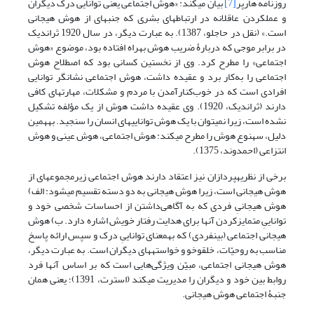
روزنامه هارپر
[7]
بیان می­کند: «هوش اجتماعی یعنی توانایی درک دیگران
و عمل­کردن عاقلانه در ارتباط­های بشری که جنبه­ای از هوش هیجانی
است.» (نقل در حاجلو، 1387). به ­عبارت دیگر، در سال 1920 ثراندیک
در برابر موجی که دربارۀ ضریب هوش به­راه افتاده بود، موضوع «هوش
اجتماعی» را مطرح کرد. وی از نخستین کسانی بود که اصطلاح هوش
اجتماعی را به‌کار برد و عقیده داشت، هوش اجتماعی نشانگر توانایی
افرادی است که در خوب‌کنارآمدن با مردم و مشکلات، مهارت­های کافی
دارند (ثراندیک، 1920). وی عقیده داشت هوش از یک مؤلفه تشکیل
نشده است، زیرا نمی­توان با یک هوش توانایی­های انسان را سنجید. به­همین
دلیل، سه­نوع هوش را مطرح می­کند: هوش اجتماعی، هوش عینی و هوش
انتزاعی (احمدوند، 1375).
برخی از نظریه­پردازان نیز اعتقاد دارند هوش اجتماعی زیرمجموعه­ای از
هوش هیجانی است، زیرا هوش هیجانی به­ دو دسته تقسیم می­شود: الف)
هوش هیجانیِ فردی که به آگاهی‌داشتن از احساسات شخصی خود و
تواناییِ متمایزکردن آنها برای هدایت رفتار خویش اشاره دارد. ب) هوش
هیجانی اجتماعی (بین­فردی) که به­معنای تواناییِ درک و سپس ارائه پاسخ
مناسب به­ روحیّات، خلق­وخو و خواسته­های دیگران است. به عبارت دیگر،
هوش هیجانی اجتماعی، مبیّن ویژگی‌هایی است که بر اساس آنها فرد
روابط بین خود و دیگران را مدیریت می­کند (استرت، 1391)؛ یعنی همان
جنبۀ اجتماعی هوش هیجانی.