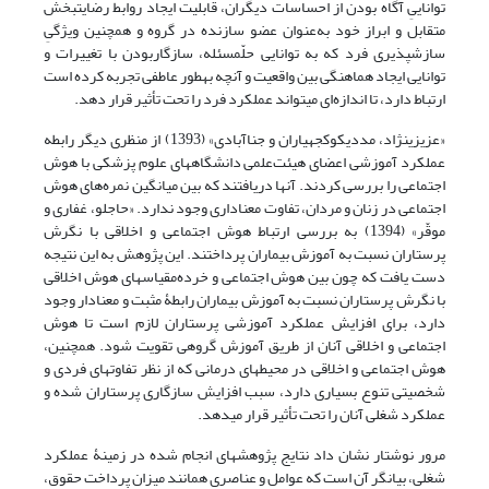
تواناییِ آگاه­ بودن از احساسات دیگران، قابلیت ایجاد روابط رضایت­بخش
متقابل و ابراز خود به‌عنوان عضو سازنده در گروه و همچنین ویژگیِ
سازش­پذیری فرد که به توانایی حلّ­مسئله، سازگاربودن با تغییرات و
توانایی ایجاد هماهنگی بین واقعیت و آنچه به­طور عاطفی تجربه کرده است
ارتباط دارد، تا اندازه‌ای می­تواند عملکرد فرد را تحت تأثیر قرار دهد.
«عزیزی­نژاد، مددی­کوکجه­یاران و جناآبادی» (1393) از منظری دیگر رابطه
عملکرد آموزشی اعضای هیئت‌علمی دانشگاه­های علوم پزشکی با هوش
اجتماعی را بررسی کردند. آنها دریافتند که بین میانگین نمره‌های هوش
اجتماعی در زنان و مردان، تفاوت معنا­داری وجود ندارد. «حاجلو، غفاری و
موقّر» (1394) به بررسی ارتباط هوش اجتماعی و اخلاقی با نگرش
پرستاران نسبت به آموزش بیماران پرداختند. این پژوهش به این نتیجه
دست یافت که چون بین هوش اجتماعی و خرده‌مقیاس­های هوش اخلاقی
با نگرش پرستاران نسبت به آموزش بیماران رابطۀ مثبت و معنا­دار وجود
دارد، برای افزایش عملکرد آموزشی پرستاران لازم است تا هوش
اجتماعی و اخلاقی آنان از طریق آموزش گروهی تقویت شود. همچنین،
هوش اجتماعی و اخلاقی در محیط­های درمانی که از نظر تفاوت­های فردی و
شخصیتی تنوع بسیاری دارد، سبب افزایش سازگاری پرستاران شده و
عملکرد شغلی آنان را تحت تأثیر قرار می­دهد.
مرور نوشتار نشان­ داد نتایج پژوهش­های انجام شده در زمینۀ عملکرد
شغلی، بیانگر آن است که عوامل و عناصری همانند میزان پرداخت حقوق،