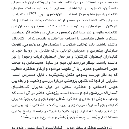
منحصر به­فرد هستند. در این کتابخانه‌ها مدیران وکتابداران با جامعه­ای
ناهمگون، تعامل‌ها و ارتباط‌های بسیاری دارند (وب‌سایت سازمان
کتابخانه­ها، موزه‌ها و مرکز اسناد آستان‌قدس‌رضوی، 1393). بنابراین،
مدیران کتابخانه‌ها باید در مسیر ارائه خدمات بهینه، به تعداد زیاد
کارکنان و مراجعان خود توجه داشته باشند. همچنین، مدیران این
کتابخانه علاوه بر نیاز به­داشتن تخصص حرفه­ای در رشته، اگر بخواهند
عملکرد شغلی متناسبی با اهداف سازمانی و بلندمدت این کتابخانه
داشته باشند، باید توانایی شکوفایی استعدادهای درون‌فردی، تقویت
مهارت­های بین­فردی و همچنین توانایی درکِ متقابل در روابط خود با
کتابداران (به­عنوان کارکنان) و مراجعان (به­عنوان ارباب رجوع) را نیز
داشته باشند. به­نظر می‌رسد این مهم در سایۀ اهمیت‌دادن به مبحث
هوش اجتماعی و هم­زمان با آن تقویت می‌شود و ارتقای عملکرد شغلی ـ
که به نظر می­رسد به­نوعی مکمل یکدیگرند ـ قابل دسترس است.
بنابراین، از آنجا که تاکنون پژوهشی دربارۀ بررسی وضعیت و رابطه بین
هوش اجتماعی و عملکرد شغلی در میان مدیران کتابخانه­های
آستان‌قدس‌رضوی انجام نشده است، پژوهش حاضر بر آن است که
وضعیت هوش اجتماعی و عملکرد شغلی (وظیفه­ای و زمینه­ای) مدیران
کتابخانه­های آستان‌قدس‌رضوی را بررسی کند تا مشخص شود بین این
دو متغیر رابطه معناداری وجود دارد یا خیر؟ در راستای پاسخ به این
مسئله اصلی پژوهش، پرسش­های پژوهشی زیر مطرح و بررسی شد:
وضعیت عملکرد شغلی مدیران کتابخانه­های آستان‌قدس‌رضوی به