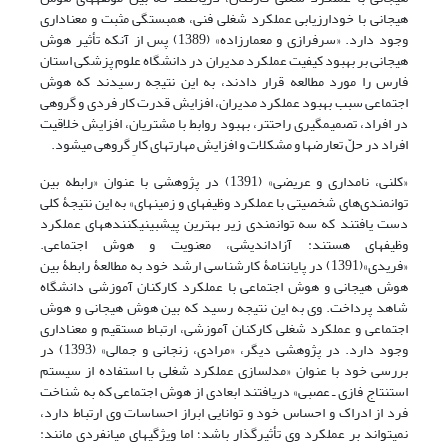
هیجانی با خودارزیابی عملکرد شغلی فنی، همبستگی مثبت و معناداری
وجود دارد. «سرفرازی و معمارزاده» (1389) پس از آنکه تأثیر هوش
هیجانی بر بهبود کیفیت عملکرد مدیران در دانشگاه علوم پزشکی استان
فارس را مورد مطالعه قرار دادند، به این نتیجه رسیدند که هوش
اجتماعی سبب بهبود عملکرد مدیران، افزایش قدرت کار فردی و گروهی
در افراد، تصمیم­گیری راحت­تر، بهبود روابط با مشتریان، افزایش خلاقیت
افراد در حلّ تعارض­ها و مشکلات و افزایش مهارت­های کارِ گروهی می­شود.
«کلنی، نامداری و عریضی» (1391) در پژوهشی با عنوان «رابطه بین
توانمندی‌های شخصیتی با عملکرد وظیفه­ای و زمینه­ای» به این نتیجۀ کلی
دست یافتند که سه توانمندی زیر بهترین پیش­بینی­کننده­های عملکرد
وظیفه­ای هستند: آزاداندیشی، معنویت و هوش اجتماعی.
«فریدی»(1391) در پایان­نامۀ کارشناسی ارشد خود به مطالعۀ رابطۀ بین
هوش هیجانی و هوش اجتماعی با عملکرد کارکنان آموزشی دانشگاه
شاهد پرداخت. وی به این نتیجه رسید که بین هوش هیجانی و هوش
اجتماعی و عملکرد شغلی کارکنان آموزشی، ارتباط مستقیم و معناداری
وجود دارد. در پژوهشی دیگر، «مرادی، زنجانی و جمالی» (1393) در
بررسی خود با عنوان «مدل­سازی عملکرد شغلی با استفاده از سیستم
استنتاج فازی ـ عصبی» دریافتند ابعادی از هوش اجتماعی که به شناخت
فرد از ادراک و احساس خود و توانایی ابراز احساسات وی ارتباط دارد،
نمی­تواند بر عملکرد وی تأثیرگذار باشد؛ اما ویژگی­های میان­فردی مانند: