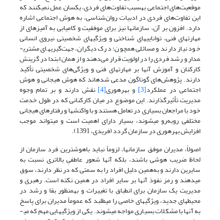
موقعیت‌های اجتماعی به­سبب تفاوت‌های فردی، یکسان عمل نمی­کنند که
این تفاوت‌های فردی در ادبیات روان‌شناسی، به هوش اجتماعی اشاره
دارد. افزون بر آن، سازمان­ها نیز برای موفقیت و کامیابی به آمیزه­ای از
مهارت­های فنی، توانایی­های شناختی و ویژگی­های شخصیتی نیروی انسانی
خود نیاز دارند و مسائلی همچون: درک دیگران، جهت‌گیری­های مشتری­
مدار و رشد فردی را در اولویت قرار می‌دهند و از همان ابتدا در گزینش
کارکنان و آموزش آنها بر مهارت­های فنی و ویژگی‌های شخصیتی تأکید
دارند. پژوهش‌های گوناگون مدعی شده­اند که هوش هیجانی و هوش
اجتماعی در عملکرد
[3]
و بهره­وری
[4]
نقش دارند و بر تمام وجوه
مدیریت تأثیرگذارند. این موضوع در میان کارکنانی که در طول خدمت
خود با مراجعان بسیاری در تعامل هستند و با واکنش­ها و رفتارهای هیجانی
مختلفی روبه‌رو می­شوند، بسیار دارای اهمیت است و می­تواند موجب
افزایش بهره­وری در سازمان گردد (فریدی، 1391).
اصولاً، مدیران موفق سازمان­ها، لزوماً نباید باهوش­ترین فرد سازمان از
لحاظ ضریب هوشی باشند، بلکه آنها شعور عاطفیِ بالاتری نسبت به
سایرین دارند و به‌همین دلیل افراد را به سمتی که در نظر دارند، سوق
می­دهند و رمز نفوذ آنها بر سایر افراد در همین نکته است. رهبری و
مدیریت یک سازمان برای انطباق با تغییرات و به­منظور بقا و رشد در
محیط­های جدید، ویژگی­های خاصی را می­طلبد که عموماً مدیران برای پاسخ
به آنها با مشکلات بسیاری مواجه می­شوند. یکی از ویژگی­هایی مهم که می­