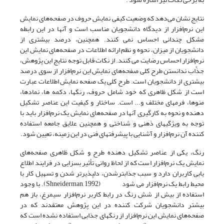
نتایج نشان می‌دهد که وضعیت کیفی نمایش حروف در صفحه‌های نمایش
این نرم‌افزار از دیدگاه دانشجویان مناسب است و آنها در این رابطه
مشکل چندانی احساس نمی کنند. همچنین، درصد بیشتری از
دانشجویان از میزان، نحوه و نظم ارائه اطلاعات در صفحه‌های نمایش این
نرم‌افزار احساس رضایت می کنند. از نکات قابل توجه نتایج این پژوهش،
جذّاب ندانستن طرح کلی صفحه‌های نمایش این نرم‌افزار از سوی درصد
بیشتری از دانشجویان است. طرح کلی یک صفحه نمایش اطلاعات عبارت
است از شکل ظاهری که خود شامل حروف، رنگها، دکمه ها، نمادها،
منوها، فرمهای مختلف و... است. ساختار و کیفیت این عناصر تشکیل
دهنده و نحوه به کارگیری آنها در صفحه‌های نمایش یک نرم‌افزار ‌باید با
توجه به ویژگیهای ذهنی و شناختی و همچنین علایق جامعه استفاده
کننده آن نرم‌افزار و آشنایی با پیشرفتهای فنی در این زمینه، تعیین شود.
رنگ، یکی از عناصر تشکیل دهنده طرح و شکل ظاهری صفحه‌های
نمایش یک نرم‌افزار است که از لحاظ روانی تأثیر بسزایی در فرایند اطلاع
یابی کاربران دارد و سبب جذابترشدن، دلپذیرتر شدن و تسهیل کار با
محیط رابط یک نرم‌افزار می شود (Shneiderman, 1992). با وجود
استفاده از بیش از شش رنگ در رابط کاربر نرم‌افزار سیمرغ، باز هم
بیشتر دانشجویان شرکت کننده در این پژوهش معتقدند که در
صفحه‌های نمایش این نرم‌افزار از رنگهای جذابی استفاده نشده است که