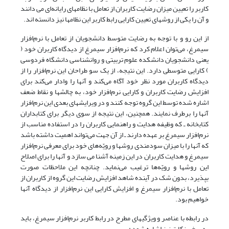
کاربر را تعیین میزان رضایت کاربران از تعامل با نظامهای رایانه‌ای می دانند
و آن را یکی از روشهای تعیین کارایی رابط کاربر این نظامها نیز دانسته اند.
از این رو و با توجه به رضایت متوسط دانشجویان از تعامل با نرم‌افزار
سیمرغ، می‌توان اعلام کرد که نرم‌افزار سیمرغ از دیدگاه کاربران خود (
یعنی دانشجویان دانشکده علوم تربیتی و روانشناسی دانشگاه فردوسی
) کارایی متوسطی دارد. این نتیجه، از یک سو طراحان این نرم‌افزار را از
دیدگاه کاربران مورد نظر خود آگاه می‌کند و آنها را وادار می‌کند برای
افزایش رضایت کاربران و کارایی نرم‌افزار خود، به چالشها و نقاط ضعف
اشاره شده توسط این گروه توجه کنند و در ویرایشهای بعدی این نرم‌افزار
آنها را برطرف نمایند. همچنین، این نتیجه از سوی دیگر برای کتابداران
کتابخانه ـ که وظیفه هدایت و راهنمایی کاربران را در استفاده مناسب از
نرم‌افزار سیمرغ بر عهده دارند ـ از آن جهت می‌تواند اهمیت داشته باشد
که آنها را با میزان سودمندی روشها و رویّه‌های خود برای معرفی نرم‌افزار
سیمرغ و هدایت کاربران در این زمینه آشنا می سازد و آنها را برای اصلاح
این روشها و رویّه‌ها ترغیب می‌نماید. چنانچه این ملاحظات صورت
بپذیرد، بدون شک در آینده شاهد افزایش رضایت این گروه از کاربران از
تعامل با نرم‌افزار سیمرغ و افزایش کارایی این نرم‌افزار از دیدگاه آنها
خواهیم بود.
در رابطه با عناصر و ویژگیهای مطرح در رابط کاربر نرم‌افزار سیمرغ، باید
به برخی نکات نیز اشاره شود :