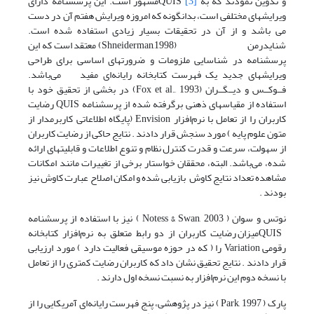
و تدوین نمودند که به
[3]
QUISمشهور است. این پرسشنامه دارای
ویرایشهای مختلفی است، بدانگونه که امروزه ویرایش هفتم آن در دست
می باشد و از آن در تحقیقات بسیار زیادی استفاده شده است.
شنایدرمن (Shneiderman,1998) معتقد است که این
پرسشنامه در شناسایی ملزومات و ضرورتهای اساسی برای طراحی
ویرایشهای جدید یک فهرست کتابخانه رایانه‌ای مفید می‌باشد.
فــوکــس و دیــگــران (Fox et al., 1993) در بخشی از تحقیق خود با
استفاده از مقیاسهای ذهنی برگرفته شده از پرسشنامه QUIS رضایت
کاربران را از تعامل با نرم‌افزار Envision (پایگاه اطلاعاتی کاربرمدار از
متون علوم پایه ) مورد سنجش قرار دادند . نتایج حاکی از رضایت کاربران
از سهولت، سرعت و قدرت کنترل نظام و تنوع اطلاعات و قابلیتهای ارائه
شده، می‌باشد. البته، محققان خواستار برخی از تغییرات مانند امکانات
مشاهده تعداد نتایج کاوش بازیابی شده و امکان اصلاح عبارت کاوش نیز
بودند .
نوتس و سوان ( Notess & Swan, 2003 ) نیز با استفاده از پرسشنامه
QUISمیزان رضایت کاربران از دو رابط متعلق به نرم‌افزار کتابخانه
رقومی Variation را ( که در حوزه موسیقی فعالیت دارد ) مورد ارزیابی
قرار دادند . نتایج تحقیق نشان داد که کاربران رضایت کمتری را از تعامل
با نسخه دوم این نرم‌افزار به نسبت نسخه اول دارند .
پارک ( Park, 1997 ) نیز در پژوهشی، پنج فهرست رایانه‌ای آمریکایی را از