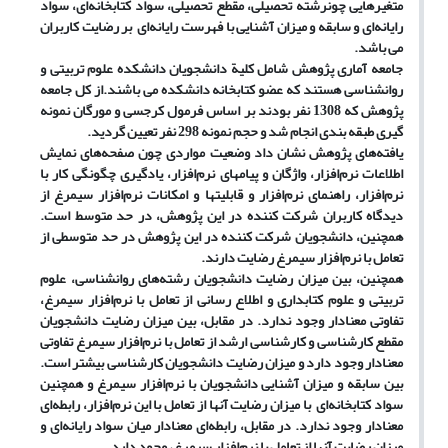
متغیرهایی چون
رشته تحصیلی، مقطع تحصیلی، سواد کتابخانه‌ای، سواد
رایانه‌ای و سابقه و میزان آشنایی با فهرست رایانه‌ای بر رضایت کاربران
می باشد.
جامعه آماری پژوهش شامل کلیة دانشجویان دانشکده علوم تربیتی و
روانشناسی هستند که عضو کتابخانه دانشکده می باشند.
از کل جامعه
پژوهش که 1308 نفر بودند بر اساس فرمول کرجسی و مورگان نمونه
گیری طبقه بندی انجام شد و حجم نمونه 298 نفر تعیین گردید.
یافته‌های پژوهش نشان داد وضعیت مواردی چون صفحه‌های نمایش
اطلاعات نرم‌افزار، واژگان و پیامهای نرم‌افزار، یادگیری چگونگی کار با
نرم‌افزار، راهنمای نرم‌افزار و قابلیتها و امکانات نرم‌افزار سیمرغ از
دیدگاه کاربران شرکت کننده در این پژوهش، در حد متوسط است.
همچنین، دانشجویان شرکت کننده در این پژوهش در حد متوسطی از
تعامل با نرم‌افزار سیمرغ رضایت دارند.
همچنین، بین میزان رضایت
دانشجویان رشته‌های روانشناسی، علوم
تربیتی و علوم کتابداری و اطلاع رسانی از تعامل با نرم‌افزار سیمرغ،
تفاوتی معنادار وجود ندارد. در مقابل، بین میزان رضایت دانشجویان
مقطع کارشناسی و کارشناسی ارشد از تعامل با نرم‌افزار سیمرغ تفاوتی
معنادار وجود دارد و میزان رضایت دانشجویان کارشناسی بیشتر است.
بین سابقه و میزان آشنایی دانشجویان با نرم‌افزار سیمرغ و همچنین
سواد کتابخانه‌ای با میزان رضایت آنها از تعامل با این نرم‌افزار، رابطه‌ای
معنادار وجود ندارد. در مقابل، رابطه‌‌ای معنادار میان سواد رایانه‌ای و
میزان رضایت آنها
از تعامل با نرم‌افزار سیمرغ، وجود دارد.