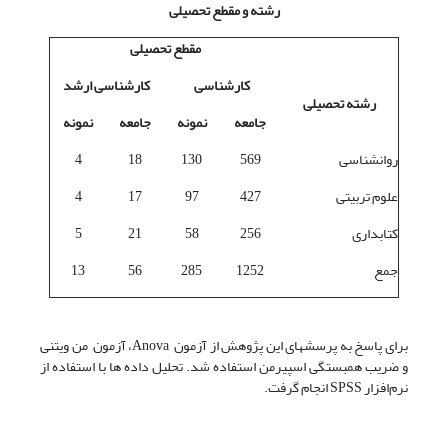
رشته و مقطع تحصیلی
مقطع تحصیلی
کارشناسی
کارشناسی ارشد
رشته تحصیلی
جامعه
نمونه
جامعه
نمونه
روانشناسی
569
130
18
4
علوم تربیتی
427
97
17
4
کتابداری
256
58
21
5
جمع
1252
285
56
13
برای پاسخ به پرسشهای این پژوهش از آزمون Anova، آزمون من ویتنی
و ضریب همبستگی اسپیرمن استفاده شد. تحلیل داده ها با استفاده از
نرم‌افزار SPSS انجام گرفت.