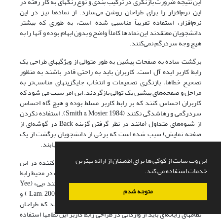
این نتیجه ضرورت بازنگری در ترکیب بندی و نوع رنگهای به کار رفته در
این نرم‌افزار را برای طراحان روشن می‌سازد. از نمادها نیز در این
نرم‌افزار، استفاده تقریباً مناسبی شده است، به طوری که بیشتر
دانشجویان معتقدند این نمادها کاملاً واضح و بدون ابهام بوده و آنها را به
هیچ وجه سردرگم نمی‌کنند.
برگشت ساده به صفحات پیشین به طور متوالی از ویژگیهای طراحی یک
رابط کاربر ایده آل است. کاربران باید به راحتی قادر باشند به منظور
تصحیح خطاها، بازنگری تصمیمات و انتخاب جایگزینهای مناسب‌تر به
مراحل و صفحه‌های پیشین یک توالی بازگردند. این امر سبب می شود که
کاربران احساس کنند که بر رابط کاربر مسلط بوده و هیچ گاه احساس
سردرگمی و رهاشدگی نکنند (Smith & Mosier, 1984). استفاده نکردن
از شیوه‌های متداول (مانند در نظر گرفتن گزینه Back در گوشه‌ای از
صفحه نمایش) سبب شده است که برخی از دانشجویان برگشت از یک
صفحه به صفحه‌های پیشین موجود در یک توالی را دشوار بیابند.
این وب سایت از کوکی ها برای اطمینان از ارائه بهترین
نتایج این پژوهش نشان داد برخی از دانشجویان شرکت کننده در این
خدمات استفاده می کند.
پژوهش در درک و فهم معانی بعضی از واژه‌های به کار رفته در محیط رابط
این نرم‌افزار، با مشکل مواجه‌اند. پژوهشگران متعددی مانند «یی» (Yee,
متوجه شدم
1991 )، شایرز و اولزاک (Shires & Olzsak, 1991)، لام( Lam, 2001 ) و
شنایدرمن(Shneiderman, 1998) بر این نکته تأکید دارند که طراحان
نظامهای رایانه‌ای باید از واژگانی در طراحی رابط کاربر این نظامها استفاده