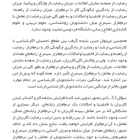
رضایت از صفحه نمایش اطلاعات، میزان رضایت از واژگان و پیامها، میزان
رضایت از یادگیری چگونگی کار با نرم‌افزار، میزان رضایت از راهنما،
میزان رضایت از قابلیتها و امکانات و به طور کلی میزان رضایت از تعامل با
نرم‌افزار سیمرغ میان دانشجویان روانشناسی، علوم تربیتی و علوم
کتابداری اطلاع رسانی دانشگاه فردوسی مشهد، وجود ندارد.
همچنین می‌توان چنین نتیجه گرفت بین مقطع تحصیلی (کارشناسی یا
کارشناسی ارشد) و رضایت از یادگیری چگونگی کار با نرم‌افزار، رضایت
از راهنما و رضایت از قابلیتها و امکانات نرم‌افزار سیمرغ، رابطه‌ای معنادار
وجود ندارد؛ ولی بر واکنش کلی کاربران، میزان رضایت از صفحه نمایش
اطلاعات، میزان رضایت از واژگان و پیامهای نرم‌افزار و بطور کلی بر میزان
رضایت از تعامل با نرم‌افزار سیمرغ تأثیر دارد. همانگونه که پیش از این
نیز اشاره شد، میانگین نمرات دانشجویان کارشناسی در تمام موارد
فوق بالاتر از میانگین نمرات دانشجویان کارشناسی ارشد است.
سؤال 3ـ3. با این تصور تدوین شد که با افزایش سابقه کار و آشناتر شدن
کاربران با قابلیتها و امکانات یک نرم‌افزار رایانه‌ای، دیگر بسیاری از
مشکلاتی که بر سر تعامل بهینه کاربران با آن نرم‌افزار رایانه‌ای ممکن
است وجود داشته باشد، از بین رفته و بدین ترتیب رضایت کاربران از
تعامل با آن نرم‌افزار افزایش خواهد یافت. نتایج نشان داد که بر خلاف
تصور، رابطه‌ای معنادار میان سابقه و میزان آشنایی با نرم‌افزار سیمرغ و
متغیرهای رضایت و خود رضایت دانشجویان از تعامل با این نرم‌افزار