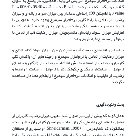
امکانات نرم‌افزار سیمرغ افزایش می یابد. همچنین، در پاسخ به سؤال
3ـ4 می‌توان گفت که با توجه بهP-value بدست آمده (05/0> 006/0 = P-
value)، با اطمینان 99% رابطه‌ای معنادار بین میزان سواد رایانه‌ای و میزان
رضایت از تعامل با رابط کاربر نرم‌افزار سیمرغ وجود دارد. همچنین با
توجه به ضریب همبستگی مثبت، می‌توان چنین نتیجه گرفت که با
افزایش میزان سواد رایانه‌ای دانشجویان، میزان رضایت آنها از تعامل با
نرم‌افزار سیمرغ افزایش می یابد.
بر اساس یافته‌های بدست آمده همچنین بین میزان سواد کتابخانه‌ای و
میزان رضایت از تعامل با نرم‌افزار سیمرغ و زمینه‌های آن (واکنش کلی
کاربران، رضایت از صفحه نمایش اطلاعات، رضایت از واژگان و پیامهای
نرم‌افزار، رضایت از یادگیری چگونگی کار با نرم‌افزار، رضایت از راهنما و
رضایت از قابلیتها و امکانات نرم‌افزار سیمرغ) رابطه‌ای معنادار مشاهده
نگردید.
بحث و نتیجه‌گیری
همان‌گونه که پیش از این نیز عنوان شد، تعیین میزان رضایت کاربران از
تعامل با نظامهای رایانه‌ای یکی از ابعاد مهم تعیین کارایی آن نظامهاست،
بدانگونه که شنایدرمن ) Shneiderman, 1998 ) و بسیاری از محققان
حوزه تعامل انسان با رایانه، یکی از معیارهای قابل سنجش در یک رابط