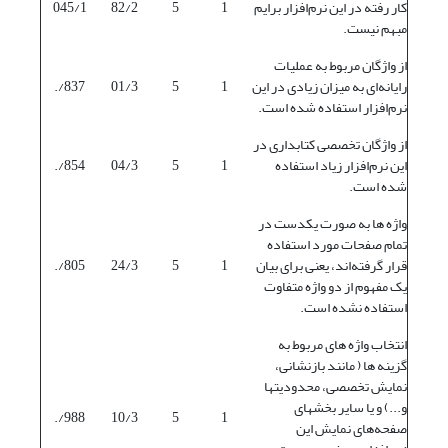
کار رفته در این نرم‌افزار برایم
1
5
82/2
045/1
مبهم نیست.
از واژگان مربوط به عملیات
رایانه‌ای به میزان زیادی در این
1
5
01/3
837/.
نرم‌افزار استفاده شده است.
از واژگان تخصصی کتابداری در
این نرم‌افزار زیاد استفاده
1
5
04/3
854/.
شده است.
واژه ها به صورت یکدست در
تمام صفحات مورد استفاده
قرار گرفته‌اند، یعنی برای بیان
1
5
24/3
805/.
یک مفهوم از دو واژه متفاوت
استفاده نشده است.
انتخاب واژه های مربوط به
گزینه ها ( مانند بازنشانی،
نمایش تخصصی، محدودیتها
و...) و یا سایر بخشهای
988/.
10/3
5
1
صفحه‌های نمایش این