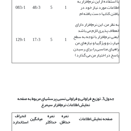
با استفاده از این نرم‌افزار به
اطلاعات مورد نیاز خود در
1
5
48/3
083/1
یافتن کتابها دست یافته ام
به نظر من، این نرم‌افزار دارای
انعطاف پذیری لازم می باشد
(یعنی نرم‌افزار با توجه به سطح
129/1
17/3
5
1
مهارت و ویژگیها و نیازهای من
راههای مناسبی را برای رسیدن
پاسخ در اختیار من می گذارد)
جدول3. توزیع فراوانی و فراوانی نسبی پرسشهای مربوط به صفحه
نمایش اطلاعات نرم‌افزار سیمرغ
نمره
نمره
انحراف
صفحه نمایش اطلاعات
میانگین
حداقل
حداکثر
استاندارد