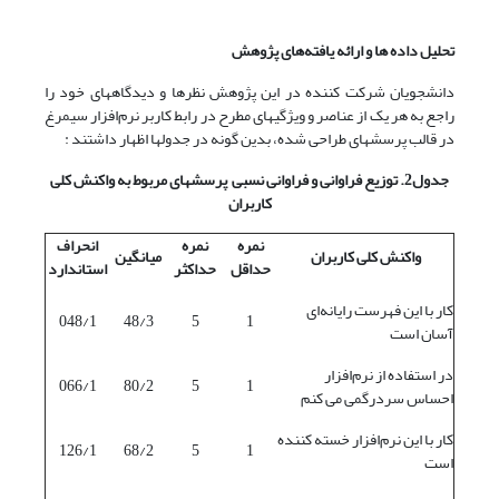
تحلیل داده ها و ارائه یافته‌های پژوهش
دانشجویان شرکت کننده در این پژوهش نظرها و دیدگاههای خود را
راجع به هر یک از عناصر و ویژگیهای مطرح در رابط کاربر نرم‌افزار سیمرغ
در قالب پرسشهای طراحی شده، بدین گونه در جدولها اظهار داشتند :
جدول2. توزیع فراوانی و فراوانی نسبی پرسشهای مربوط به واکنش کلی
کاربران
نمره
نمره
انحراف
واکنش کلی کاربران
میانگین
حداقل
حداکثر
استاندارد
کار با این فهرست رایانه‌ای
048/1
48/3
5
1
آسان است
در استفاده از نرم‌افزار
066/1
80/2
5
1
احساس سردرگمی می کنم
کار با این نرم‌افزار خسته کننده
126/1
68/2
5
1
است