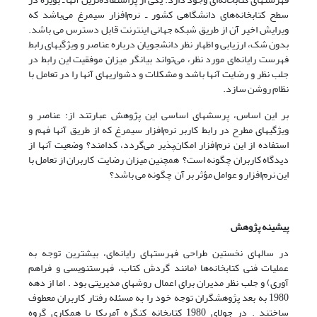
سطح کتابخانه‌های دانشگاهی کشور ـ نرم‌افزار سیمرغ می‌باشد که
ویرایش اخیر آن از طریق شبکه جهانی اینترنت قابل دسترس می باشد.
بدون شک، ارزیابی و اظهار نظر دانشجویان درباره عناصر و ویژگیهای رابط
فهرست رایانه‌ای مورد نظر، می‌تواند بیانگر میزان موفقیت این رابط در
جلب نظر و رضایت آنها باشد و مشکلات و دشواریهای آنها را در تعامل با
نظام روشن سازد.
بر این اساس، پرسشهای اساسی این پژوهش عبارتند از: عناصر و
ویژگیهای مطرح در رابط کاربر نرم‌افزار سیمرغ که از طریق آنها فهم و
استفاده از این نرم‌افزار امکان‌پذیر می‌گردد، کدامند؟ وضعیت آنها از
دیدگاه کاربران چگونه است؟ همچنین میزان رضایت کاربران از تعامل با
این نرم‌افزار و عوامل مؤثر بر آن چگونه می باشد؟
پیشینه پژوهش
در سالهای نخستین طراحی فهرستهای رایانه‌ای، بیشترین توجه به
عملیات فنی کتابخانه‌ها (مانند گردش کتاب، فهرستنویسی و فراهم
آوری) و جلب نظر مدیران برای اعمال روشهای مدیریتی بود . اما از دهه
1980 به بعد پژوهشگران توجه خود را به مسئله رفتار کاربران معطوف
ساختند . در جولای 1980 کتابخانه کنگره آمریکا با همکاری گروه