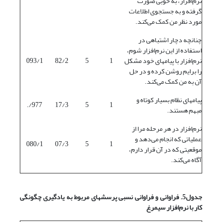
نرم‌افزار، به خوبی صورت
گرفته و به جستجوی اطلاعات
مورد نظر من کمک می‌کند.
چنانچه دچار اشتباهی در
استفاده از این نرم‌افزار شوم،
نرم‌افزار با پیامهای خود مشکل
1
5
82/2
093/1
را برایم روشن کرده و در حل
آن به من کمک می‌کند.
پیامهای نظام بسیار کوتاه و
977/.
17/3
5
1
مبهم هستند.
نرم‌افزار در هر مرحله مرا از
عملیاتی که انجام می‌دهد و
080/1
07/3
5
1
موقعیتی که در آن قرار دارم،
آگاه می‌کند.
جدول5. فراوانی و فراوانی نسبی پرسشهای مربوط به یادگیری چگونگی
کار با نرم‌افزار سیمرغ