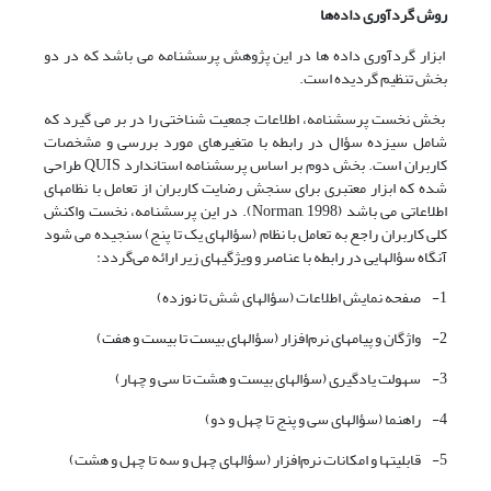
روش گردآوری داده‌ها
ابزار گردآوری داده ها در این پژوهش پرسشنامه می باشد که در دو
بخش تنظیم گردیده است.
بخش نخست پرسشنامه، اطلاعات جمعیت شناختی را در بر می گیرد که
شامل سیزده سؤال در رابطه با متغیرهای مورد بررسی و مشخصات
کاربران است. بخش دوم بر اساس پرسشنامه استاندارد QUIS طراحی
شده که ابزار معتبری برای سنجش رضایت کاربران از تعامل با نظامهای
اطلاعاتی می باشد (Norman, 1998). در این پرسشنامه، نخست واکنش
کلی کاربران راجع به تعامل با نظام (سؤالهای یک تا پنج) سنجیده می شود
آنگاه سؤالهایی در رابطه با عناصر و ویژگیهای زیر ارائه می‌گردد:
1- صفحه نمایش اطلاعات (سؤالهای شش تا نوزده)
2- واژگان و پیامهای نرم‌افزار (سؤالهای بیست تا بیست و هفت)
3- سهولت یادگیری (سؤالهای بیست و هشت تا سی و چهار)
4- راهنما (سؤالهای سی و پنج تا چهل و دو)
5- قابلیتها و امکانات نرم‌افزار (سؤالهای چهل و سه تا چهل و هشت)