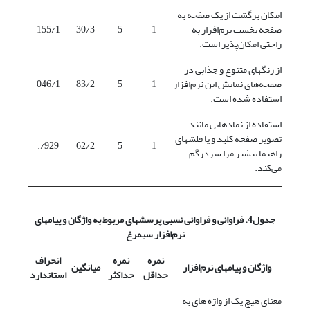
امکان برگشت از یک صفحه به
صفحه نخست نرم‌افزار به
1
5
30/3
155/1
راحتی امکان‌پذیر است.
از رنگهای متنوع و جذابی در
صفحه‌های نمایش این نرم‌افزار
1
5
83/2
046/1
استفاده شده است.
استفاده از نمادهایی مانند
تصویر صفحه کلید و یا فلشهای
929/.
62/2
5
1
راهنما بیشتر مرا سردرگم
می‌کند.
جدول4. فراوانی و فراوانی نسبی پرسشهای مربوط به واژگان و پیامهای
نرم‌افزار سیمرغ
نمره
نمره
انحراف
واژگان و پیامهای نرم‌افزار
میانگین
حداقل
حداکثر
استاندارد
معنای هیچ یک از واژه های به