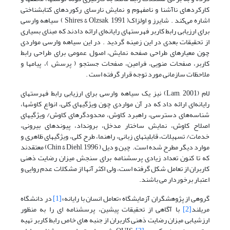
کارکردهای ناآشنا و نامفهوم و نمایش نارسای رکوردهای کتابشناختی
اشاره می‌کند . شایرز و اولزاک( Shires & Olzsak, 1991 ) سیاهه وارسی
برای ارزیابی رابط کاربر فهرستهای رایانه‌ای ارائه دادند که مبنای بسیاری
از تحقیقات بعدی در این زمینه گردید . در این سیاهه وارسی مواردی
چون معیارهای طراحی صفحه نمایش، اصول عمومی برای طراحی رابط
کاربر، صفحات منویی، فرامین، صفحات جستجو ( پرسش )، پیامها و
ملاحظات سازمانی مورد توجه قرار گرفته است .
لام (Lam, 2001) نیز یک سیاهه وارسی برای ارزیابی رابط فهرستهای
رایانه‌ای ارائه داد که در آن مواردی چون ویژگیهای کلی، انواع کاوشها،
شناسه‌های دسترسی، راهبرد کاوش، محدودگرهای کاوش/ ویژگیهای
اصلاح کاوش، نمایش ساختار مدخل، برونداد، پیوندهای بیرونی،
خدمات/ تسهیلات، قابلیتهای زبانی، راهنما، طرح کلی، ویژگیهای ظاهری و
موارد دیگر مطرح شده است. چین و دیل ( Chin & Diehl, 1996) معتقدند
که تا کنون تعداد زیادی پرسشنامه برای سنجش میزان رضایت ذهنی
کاربران از تعامل شکل گرفته است، ولی اکثر آنها از مشکلات عدم روایی و
اعتبار برخوردار می باشند.
گروهی از پژوهشگران آزمایشگاه «تعامل انسان با رایانه»
[1]
در دانشگاه
مریلند
[2]
با آگاهی از تحقیقات پیشین، پرسشنامه ای را به منظور
ارزشیابی میزان رضایت ذهنی کاربران از جنبه های خاص رابط کاربر تهیه