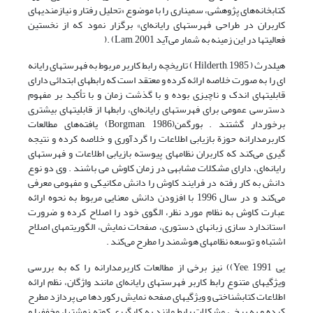
کتابخانه‌های پژوهشی، سمیناری را با موضوع «تحلیل رفتار و نیازمندیهای
کاربران در طراحی فهرستهای رایانه‌ای» برگزار نمود که از نخستین
فعالیتها در این زمینه به شمار می‌آید Lam, 2001) .(
هیلدرث ( Hilderth, 1985 ) تاریخچه رابط کاربر مربوط به فهرستهای رایانه
ای را به صورت خلاصه ارائه کرده و معتقد است که رابطهای ابتدائی دارای
قابلیتهای اندک و ناچیزی بوده و با گذشت زمان و با تأکید بر مفهوم
دسترسی عمومی برای فهرستهای رایانه‌ای، رابطها از قابلیتهای بیشتری
برخوردار گشتند . بورگمن(Borgman, 1986) یافته‌های مطالعات
کاربرمدارانه حوزة بازیابی اطلاعات را گردآوری و خلاصه کرده و نتیجه
گیری می‌کند که کاربران نظامهای پیوسته بازیابی اطلاعات و فهرستهای
رایانه‌ای، دارای مشکلات مشابهی در زمان کاوش می باشند . وی دو نوع
دانش به کار رفته در فرایند کاوش را دانش مکانیکی و مفهومی معرفی
می‌کند و در سال 1996 با افزودن دانش معنایی مربوط به نحوه ارائه
عبارت کاوش به نظام مورد نظر، الگوی خود را اصلاح کرده و ضرورت
استاندارد سازی زبانهای دستوری، صفحات نمایش، الگوریتمهای اصلاح
اشتباه و توسعه نظامهای هوشمند را مطرح می‌کند .
یی Yee, 1991)) نیز برخی از مطالعات کاربرمدارانه را که به بررسی
ویژگیهای متنوع رابط کاربر فهرستهای رایانه‌ای مانند واژگان، نظم ارائه
اطلاعات کتابشناختی و ویژگیهای صفحه نمایش رکوردها می پردازد مطرح
کرده و به برخی مشکلات رابط مانند به کارگیری کوته نوشتها، مخففها و