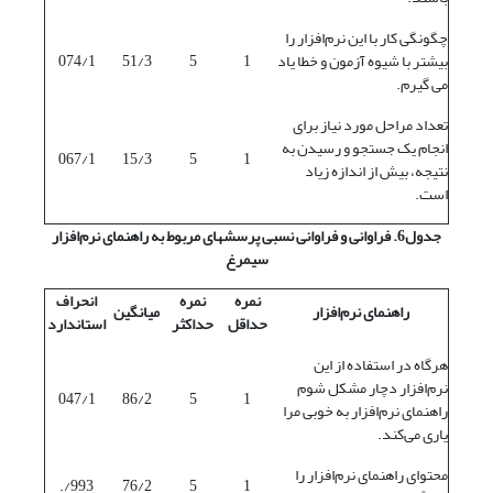
چگونگی کار با این نرم‌افزار را
بیشتر با شیوه آزمون و خطا یاد
1
5
51/3
074/1
می گیرم.
تعداد مراحل مورد نیاز برای
انجام یک جستجو و رسیدن به
067/1
15/3
5
1
نتیجه، بیش از اندازه زیاد
است.
جدول6. فراوانی و فراوانی نسبی پرسشهای مربوط به راهنمای نرم‌افزار
سیمرغ
نمره
نمره
انحراف
راهنمای نرم‌افزار
میانگین
حداقل
حداکثر
استاندارد
هرگاه در استفاده از این
نرم‌افزار دچار مشکل شوم
047/1
86/2
5
1
راهنمای نرم‌افزار به خوبی مرا
یاری می‌کند.
محتوای راهنمای نرم‌افزار را
993/.
76/2
5
1