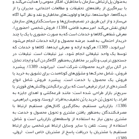
به‌عنوان پل ارتباطی سازمان با مخاطبان، افکار عمومی را هدایت می‌کند و
با بهره‌گیری از یافته‌های تحقیقات و مطالعات اجتماعی، مدیران را از
دیدگاه‌ها، خواسته‌ها، نیاز‌ها و اولویت‌های مخاطبان و نقد و نظر آنها آگاه
می‌سازد و از این طریق در تصمیم‌سازی‌ها و سیاست‌گذاری‌های سازمان
ایفای نقش می‌کند (میر‌سعید قاضی، 1384). فروش شخصی (حضوری)،
معرفی شفاهی کالاها و خدمات است که به صورت حضوری با یک یا چند
خریدار احتمالی، به قصد عرضه محصول و ارائه خدمات انجام می‌شود
(بیرانوند، 1389). هرگونه ارائه و معرفی ایده‌ها، کالاها و خدمات که
توسط یک واحد تبلیغاتی انجام شود، نیز تبلیغات است. تبلیغات در
جستجوی ترغیب و تأثیر بر مخاطبان به‌منظور آگاه‌کردن آنها و ایجاد تمایل
در آنان برای خرید محصولات شرکت است (بیرانوند، 1389). پیشبرد
فروش، شامل محرک‌ها و مشوّق‌های کوتاه‌مدت برای تشویق به خرید یا
فروش یک محصول یا خدمت است. پیشبرد فروش شامل انواع
گسترده‌ای از ابزار ترفیعی است که برای برانگیختن واکنش‌های قوی‌تر یا
سریع‌تر بازار طراحی شده است؛ مانند قرعه‌کشی و اهدای جایزه به
افراد، یا تحویل بُن خرید یا بُن تخفیف به افراد (روستا، ونوس، ابراهیمی،
1386). بازاریابی مستقیم، به‌کارگیری کانال‌های مستقیم ارتباط با
مصرف‌کنندگان به‌منظور یافتن مشتری و تحویل محصول و خدمت به
مشتری بدون نیاز به استفاده از واسطه‌های بازاریابی است و شامل
استفاده از پست، تلفن یا سایر وسایل ارتباط غیرشخصی برای ارتباط
مستقیم با مشتریان یا دریافت پاسخ از مشتریان خاص است (رولی،
1389).