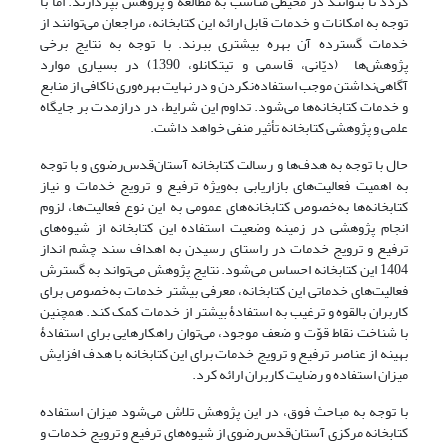
گردد تا بتوانند در محیطی مناسب به مطالعه و پژوهش بپردازند. اما با
توجه به امکانات و خدمات قابل ارائه این کتابخانه، مراجعان می‌توانند از
خدمات گسترده آن بهره بیشتری ببرند. با توجه به نتایج برخی
پژوهش‌ها (دیّانی، قاسمی و تیتکانلو، 1390) در بسیاری موارد
آگاهی‌نداشتن موجب استفاده‌نکردن و در نهایت بهره‌وری ناکافی از منابع
و خدمات کتابخانه‌ها می‌شود. تداوم این شرایط، در درازمدت بر جایگاه
علمی و پژوهشی کتابخانه تأثیر منفی خواهد داشت.
حال با توجه به هدف‌ها و رسالت کتابخانه آستان‌قدس‌رضوی و با توجه
به اهمیت فعالیت‌های بازاریابی به‌ویژه ترفیع و ترویج خدمات و نیاز
کتابخانه‌ها به‌خصوص کتابخانه‌های عمومی به این نوع فعالیت‌ها، لزوم
انجام پژوهشی در زمینه وضعیت استفاده این کتابخانه از شیوه‌های
ترفیع و ترویج خدمات در راستای رسیدن به اهداف سند چشم انداز
1404 این کتابخانه احساس می‌شود. نتایج پژوهش می‌تواند به گسترش
فعالیت‌های خدماتی این کتابخانه، معرفی بیشتر خدمات به‌خصوص برای
کاربران بالقوه و ترغیب به استفادۀ بیشتر از خدمات کمک کند. همچنین
با شناخت نقاط قوّت و ضعف موجود، می‌توان راهکارهایی برای استفادۀ
بهینه از عناصر ترفیع و ترویج خدمات برای این کتابخانه با هدف افزایش
میزان استفاده و رضایت کاربران ارائه کرد.
با توجه به مباحث فوق، در این پژوهش تلاش می‌شود میزان استفاده
کتابخانه مرکزی آستان‌قدس‌رضوی از شیوه‌های ترفیع و ترویج خدمات و