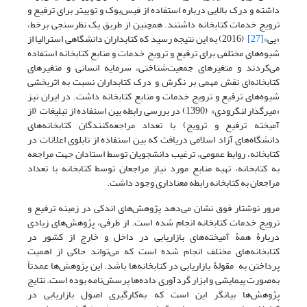
داشته و درک بالایی درباره استفاده از فیس‌بوک و توییتر برای ترفیع و
ترویج خدمات کتابخانه داشتند. همچنین از طریق یک نظرسنجی برخط،
«یی»
[27]
(2016) به این نتیجه رسید که کتابداران دانشگاهی استرالیا از
شیوه‌های مختلفی برای ترفیع و ترویج خدمات و منابع کتابخانه استفاده
می‌کردند و متغیرهای جمعیت‌شناختی، سرمایه انسانی و متغیرهای
کتابخانه‌ای نقش مهمی بر نگرش و درک کتابداران نسبت به اثربخشی
شیوه‌های ترفیع و ترویج خدمات و منابع کتابخانه داشت. در ایران نیز
«میرگذار لنگرودی» (1390) در بررسی رابطه بین استفاده از تبلیغات (از
آمیخته ترفیع و ترویج) با تعداد مراجعه‌کنندگان کتابخانه‌های
دانشگاه‌های آزاد اسلامی دریافت که بین استفاده از تابلوی اعلانات در
کتابخانه، روابط عمومی، ترغیب دانشجویان توسط استادان جهت مراجعه
به کتابخانه، تهیه منابع مورد نیاز مراجعان توسط کتابخانه با تعداد
مراجعان به کتابخانه رابطه معنا‌داری وجود داشت.
مرور نوشتار فوق نشان می‌دهد پژوهش‌های اندکی در زمینه ترفیع و
ترویج خدمات کتابخانه انجام شده است. از طرفی، پژوهش‌های زیادی
دربارۀ همۀ آمیخته‌های بازاریابی در داخل و خارج از کشور در
کتابخانه‌های مختلف انجام شده است که می‌تواند حاکی از اهمیت
پرداختن به مقولۀ بازاریابی در کتابخانه‌ها باشد. این پژوهش‌‌ها عمدتاً
به‌صورت پیمایشی و ابزار گردآوری داده‌ها پرسش‌نامه بوده است. نتایج
پژوهش‌ها بیانگر این است که به‌کارگیری اصول بازاریابی در