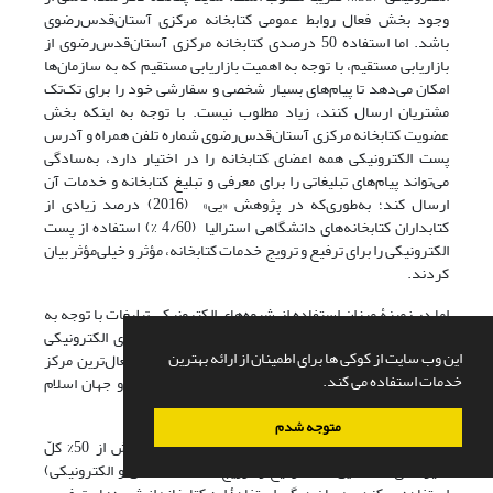
وجود بخش فعال روابط عمومی کتابخانه مرکزی آستان‌قدس‌رضوی
باشد. اما استفاده 50 درصدی کتابخانه مرکزی آستان‌قدس‌رضوی از
بازاریابی مستقیم، با توجه به اهمیت بازاریابی مستقیم که به سازمان‌ها
امکان می‌دهد تا پیام‌های بسیار شخصی و سفارشی خود را برای تک‌تک
مشتریان ارسال کنند، زیاد مطلوب نیست. با توجه به اینکه بخش
عضویت کتابخانه مرکزی آستان‌قدس‌رضوی شماره تلفن همراه و آدرس
پست الکترونیکی همه اعضای کتابخانه را در اختیار دارد، به‌سادگی
می‌تواند پیام‌های تبلیغاتی را برای معرفی و تبلیغ کتابخانه و خدمات آن
ارسال کند؛ به‌طوری‌که در پژوهش «یی» (2016) درصد زیادی از
کتابداران کتابخانه‌های دانشگاهی استرالیا (4/60 %) استفاده از پست
الکترونیکی را برای ترفیع و ترویج خدمات کتابخانه، مؤثر و خیلی‌مؤثر بیان
کردند.
اما در زمینۀ میزان استفاده از شیوه‌های الکترونیکی تبلیغات با توجه به
نتایج به‌دست‌آمده، استفاده 61/34 درصدی از شیوه‌های الکترونیکی
این وب سایت از کوکی ها برای اطمینان از ارائه بهترین
تبلیغات برای کتابخانه‌ای که سعی دارد به غنی‌ترین و فعال‌ترین مرکز
خدمات استفاده می کند.
کتابخانه‌ای، موزه‌ای و گنجینۀ اسناد و نفایس در منطقه و جهان اسلام
تبدیل شود، وضعیت مطلوبی نیست.
متوجه شدم
خلاصه آنکه، کتابخانه مرکزی آستان‌قدس‌رضوی از بیش از 50% کلّ
شیوه‌های شناسایی‌شدۀ ترفیع و ترویج خدمات (سنتی و الکترونیکی)