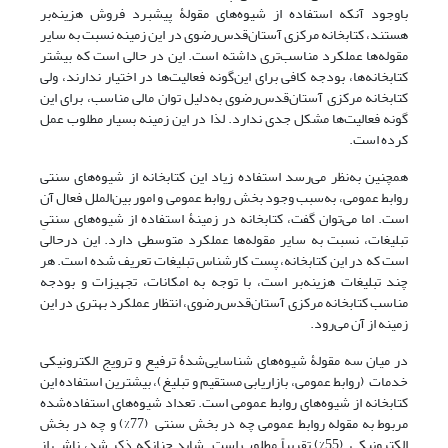
باوجود آنکه استفاده از شیوه‌های مقولۀ پیشبرد فروش هزینه‌بر
هستند، کتابخانه مرکزی آستان‌قدس‌رضوی در این زمینه نسبت به سایر
مقوله‌ها عملکرد مناسب‌تری داشته است. این در حالی است که بیشتر
کتابخانه‌ها، بودجه کافی برای این‌گونه فعالیت‌ها در اختیار ندارند، ولی
کتابخانه مرکزی آستان‌قدس‌رضوی به‌دلیل توان مالی مناسب، برای این
گونه فعالیت‌ها مشکل جدی ندارد. لذا در این زمینه بسیار مطلوب عمل
کرده است.
همچنین به‌نظر می‌رسد استفاده زیاد این کتابخانه از شیوه‌های سنتی
روابط عمومی، به‌سبب وجود بخش روابط عمومی و امور بین‌الملل فعال آن
است. اما می‌توان گفت، کتابخانه در زمینۀ استفاده از شیوه‌های سنتیِ
تبلیغات، نسبت به سایر مقوله‌ها عملکرد متوسطی دارد. این درحالی
است که در این کتابخانه، پست کارشناس تبلیغات تعریف شده است. هر
چند تبلیغات هزینه‌بر است، با توجه به امکانات، تجهیزات و بودجه
مناسب کتابخانه مرکزی آستان‌قدس‌رضوی، انتظار عملکرد بهتری در این
زمینه از آن می‌رود.
در میان سه مقولۀ شیوه‌های شناسایی‌شدۀ ترفیع و ترویج الکترونیکی
خدمات (روابط عمومی، بازاریابی مستقیم و تبلیغ)، بیشترین استفاده این
کتابخانه از شیوه‌های روابط عمومی است. تعداد شیوه‌های استفاده‌شده
مربوط به مقوله روابط عمومی چه در بخش سنتی (77%) و چه در بخش
الکترونیکی (55%) تقریباً مطلوب است. شاید چنانکه ذکر شد، ناشی از