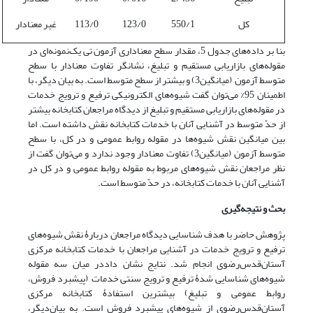
کل
550/1
123/0
113/0
غیر معنادار
بنا بر داده‌های جدول 5، مقدار سطح معنا‌داری آزمون تی یک‌نمونه‌ای در
مقوله‌های بازاریابی مستقیم و تبلیغ، نشانگر تفاوت معنادار با سطح
متوسط آزمون (میانگین3) و بیشتر از سطح متوسط است. به بیان دیگر، با
اطمینان 95% می‌توان گفت شیوه‌های الکترونیکی ترفیع و ترویج خدمات
در مقوله‌های بازاریابی مستقیم و تبلیغ از دیدگاه مراجعان کتابخانه بیشتر
از حدّ متوسط در آشنایی آنان با خدمات کتابخانه نقش داشته است. اما
بین میانگین نقش شیوه‌ها در مقوله روابط عمومی و در کل، با سطح
متوسط آزمون (میانگین3) تفاوت معنادار وجود ندارد و می‌توان گفت از
نظر مراجعان نقش شیوه‌های مربوط به مقوله روابط عمومی و در کل در
آشنایی آنان با خدمات کتابخانه، در حدّ متوسط است.
بحث و نتیجه‌گیری
پژوهش حاضر با هدف شناسایی دیدگاه مراجعان دربارۀ نقش شیوه‌های
ترفیع و ترویج خدمات در آشنایی مراجعان با خدمات کتابخانه مرکزی
‌آستان‌قدس‌رضوی انجام شد. نتایج نشان داددر میان سه مقوله
شیوه‌های شناسایی شدۀ ترفیع و ترویج سنتی خدمات (پیشبرد فروش،
روابط عمومی و تبلیغ) بیشترین استفادۀ کتابخانه مرکزی
آستان‌قدس‌رضوی از شیوه‌های پیشبرد فروش است. به بیان‌دیگر،