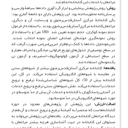
مراجعان با خدمات این کتابخانه انجام شد.
روش:
روش پژوهش پیمایشی و ابزار گردآوری داده‌ها سیاهۀ وارسی و
پرسش‌نامه محقق‌ساخته بود. این پژوهش دارای دو جامعۀ آماری بود؛
یکی کتابخانۀ مرکزی آستان‌قدس‌رضوی و وب‌سایت آن و دیگری،
مراجعان‌کتابخانه ‌مرکزی‌آستان‌قدس‌رضوی‌ بودند. با استفاده از فرمول
حجم نمونه کوکران، حجم نمونه تعیین شد (180 نفر) و با استفاده از
روش نمونه‌گیری خوشه‌ای تصادفی اعضای نمونه انتخاب شدند.
تجزیه‌وتحلیل داده‌ها با کمک نرم‌افزار اس‌پی‌اس‌اس صورت گرفت که
در سطح توصیفی از جدول‌های توزیع فراوانی، میانگین و انحراف معیار و
در سطح استنباطی از آزمون کولوموگروف-اسمیرنف و آزمون تی
یک‌نمونه‌ای، استفاده شد.
یافته‌ها:
کتابخانه مرکزی ‌آستان‌قدس‌رضوی بیشتر از شیوه‌های سنتی
در مقایسه با شیوه‌های الکترونیکی استفاده می‌کند. در کل، این
کتابخانه بیش از 50% کلّ شیوه‌های شناسایی‌شدۀ ترفیع و ترویج
خدمات را استفاده می‌کند. نقش شیوه‌های سنتی ترفیع و ترویج خدمات
در آشنایی پاسخگویان با کتابخانه و خدمات آن بیش از حدّ متوسط و در
مورد شیوه‌های الکترونیکی در حدّ متوسط بود.
اصالت/ارزش:
این پژوهش از پژوهش‌های معدود در حوزه
کتابخانه‌هاست که منحصراً به آمیختۀ ترفیع و ترویج خدمات و آن‌ هم از
دیدگاه مراجعان کتابخانه می‌پردازد. یافته‌های این پژوهش می‌تواند به
مسئولان این کتابخانه در جهت آشناسازی هرچه بیشتر مراجعان با
خدمات گستردۀ آن و به تبع آن استفادۀ بیشتر از این کتابخانه و در