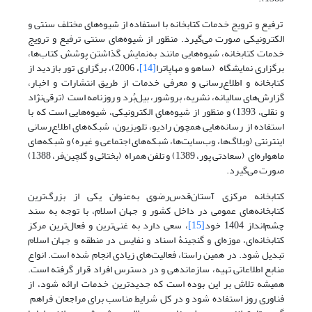
ترفیع و ترویج خدمات کتابخانه با استفاده از شیوه‌های مختلف سنتی و
الکترونیکی صورت می‌گیرد. منظور از شیوه‌های سنتی ترفیع و ترویج
خدمات کتابخانه‌، شیوه‌هایی مانند به‌نمایش گذاشتن پوشش کتاب‌ها،
برگزاری نمایشگاه (ساهو و مهاپاترا
[14]
، 2006)، برگزاری تور بازدید از
کتابخانه و اطلاع‌رسانی و معرفی خدمات از طریق انتشارات و اخبار،
گزارش‌های سالیانه، نشریه، بروشور، بیل‌بُرد و روزنامه است (ترقی‌نژاد
و نقلی، 1393) و منظور از شیوه‌های الکترونیکی، شیوه‌هایی است که با
استفاده از رسانه‌هایی همچون رادیو، تلویزیون، شبکه‌های اطلاع‌رسانی
اینترنتی (وبلاگ‌ها، وب‌سایت‌ها، شبکه‌های اجتماعی و غیره) و شبکه‌های
ماهواره‌ای (سعادتی پور، 1389) و تلفن همراه (بختائی و گلچین‌فر، 1388)
صورت می‌گیرد.
کتابخانه مرکزی آستان‌قدس‌‌رضوی به‌عنوان یکی از بزرگ‌ترین
کتابخانه‌های عمومی در داخل کشور و جهان اسلام، با توجه به سند
چشم‌انداز 1404 خود
[15]
، سعی دارد به غنی‌ترین و فعال‌ترین مرکز
کتابخانه‌ای، موزه‌ای و گنجینۀ اسناد و نفایس در منطقه و جهان اسلام
تبدیل شود. در همین راستا، فعالیت‌های زیادی انجام شده است. انواع
منابع اطلاعاتی تهیه، سازماندهی و در دسترس افراد قرار گرفته است.
همیشه تلاش بر این بوده است که جدیدترین خدمات ارائه شود، از
فناوری روز استفاده شود و در کل شرایط مناسب برای مراجعان فراهم