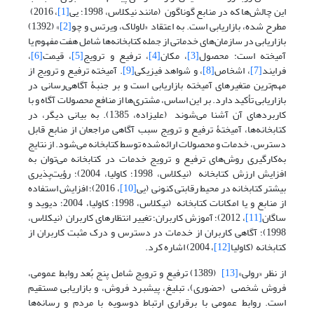
این چالش‌ها که در منابع گوناگون (مانند نیکلاس، 1998؛ یی
[1]
، 2016)
مطرح شده، بازاریابی است. به اعتقاد «لاولاک، ویرتس و چو
[2]
» (1392)
بازاریابی در سازمان‌های خدماتی از جمله کتابخانه‌ها شامل هفت مفهوم یا
آمیخته است: محصول
[3]
، مکان
[4]
، ترفیع و ترویج
[5]
، قیمت
[6]
،
فرایند
[7]
، اشخاص
[8]
، و شواهد فیزیکی
[9]
. آمیخته ترفیع و ترویج از
مهم‌ترین متغیرهای آمیخته بازاریابی است و بر جنبۀ آگاهی‌رسانی در
بازاریابی تأکید دارد. بر این اساس، مشتری‌ها از منافع محصولات آگاه و با
کاربردهای آن آشنا می‌شوند (علیزاده، 1385). به بیانی دیگر، در
کتابخانه‌ها، آمیختۀ ترفیع و ترویج سبب آگاهی مراجعان از منابع قابل
دسترس، خدمات و محصولات ارائه‌شده توسط کتابخانه می‌شود. از نتایج
به‌کارگیری روش‌های ترفیع و ترویج خدمات در کتابخانه می‌توان به
افزایش ارزش کتابخانه (نیکلاس، 1998؛ کاولیا، 2004)؛ رؤیت‌پذیری
بیشتر کتابخانه در محیط رقابتی کنونی (یی
[10]
، 2016)؛ افزایش استفاده
از منابع و یا امکانات کتابخانه (نیکلاس، 1998؛ کاولیا، 2004؛ دیوید و
ساگان
[11]
، 2012)؛ آموزش کاربران؛ تغییر انتظارهای کاربران (نیکلاس،
1998)؛ آگاهی کاربران از خدمات در دسترس و درک مثبت کاربران از
کتابخانه (کاولیا
[12]
، 2004) اشاره کرد.
از نظر «رولی»
[13]
(1389) ترفیع و ترویج شامل پنج بُعد روابط عمومی،
فروش شخصی (حضوری)، تبلیغ، پیشبرد فروش، و بازاریابی مستقیم
است. روابط عمومی با برقراری ارتباط دوسویه با مردم و رسانه‌ها