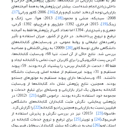
نظر به اهمیت بازاریابی در کتابخانه‌ها، تاکنون پژوهش‌های خارجی و
داخلی زیادی انجام شده است. بیشتر این پژوهش‌ها به همۀ آمیخته‌های
بازاریابی توجه کرده‌اند (مانند کیم و پارک
[16]
، 2006؛ کائور و رانی
[17]
،
2008؛ سیدیکه، منشی و محمود
[18]
، 2013؛ هوآ، سی، ژانگ و
زینگ
[19]
، 2015؛ فرخاری، 1392؛ جلیل‌پور و فرج‌پهلو، 1392؛ گرجی،
جعفری و رشیدی‌تبار، 1394) اما تعداد کمی از پژوهش‌ها فقط به آمیخته
ترفیع و ترویج پرداخته‌اند. در خارج از کشور، میزان استفاده و تأثیر
راهبردهای تبلیغاتی و روابط عمومی، در وب‌سایت‌های کتابخانه‌های
دانشگاهی مالزی توسط کائور
[20]
(2009) به روش اکتشافی و مصاحبه
بررسی شد. نتایج حاکی از آن است، تنها 68% وب‌سایت کتابخانه‌ها،
آدرس پست الکترونیکی را برای کاربران جهت تماس با کتابخانه ایجاد و
فقط 40 % خدمت «از کتابدار بپرس» را پیشنهاد کرده بودند. 59% پیوند
مستقیم و 31% پیوند غیرمستقیم از صفحه اصلی وب‌سایت دانشگاه
داشتند. 81% وب‌سایت‌ها دارای پیوند مستقیم به موتورهای جستجو
بودند. همچنین، نتایج پژوهش نشان داد کتابخانه‌ها از وب‌سایت
کتابخانه به‌عنوان یک ابزار بازاریابی و وسیله‌ای برای تبلیغ خدمات و
مجموعه خود استفاده نکرده بودند. «راموس اکلویا»
[21]
(2012) در
پژوهشی پیمایشی، نگرش مثبت کتابداران کتابخانه‌های دانشگاهی
فیلیپین نسبت به بازاریابی و همچنین رادیو کتابخانه
[22]
را گزارش کرد.
«فاسولا»
[23]
(2015) نیز در بررسی نگرش و پذیرش استفاده از
فیس‌بوک
[24]
و توییتر
[25]
برای ترفیع و ترویج خدمات کتابخانه در
استان اویو
[26]
نیجریه دریافت که بیشتر کتابداران پروفایل فیس‌بوک