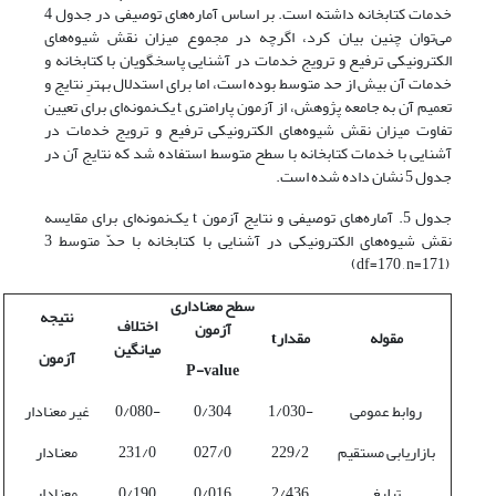
خدمات کتابخانه داشته است. بر اساس آماره‌های توصیفی در جدول 4
می‌توان چنین بیان کرد، اگرچه در مجموع میزان نقش شیوه‌های
الکترونیکی ترفیع و ترویج خدمات در آشنایی پاسخگویان با کتابخانه و
خدمات آن بیش از حد متوسط بوده است، اما برای استدلال بهترِ نتایج و
تعمیم آن به جامعه پژوهش، از آزمون پارامتری t یک‌نمونه‌ای برای تعیین
تفاوت میزان نقش شیوه‌های الکترونیکی ترفیع و ترویج خدمات در
آشنایی با خدمات کتابخانه با سطح متوسط استفاده شد که نتایج آن در
جدول 5 نشان داده شده است.
جدول 5. آماره‌های توصیفی و نتایج آزمون t یک‌نمونه‌ای برای مقایسه
نقش شیوه‌های الکترونیکی در آشنایی با کتابخانه با حدّ متوسط 3
(df=170 , n=171)
سطح معناداری
نتیجه
اختلاف
آزمون
مقوله
مقدار
t
میانگین
آزمون
P-value
روابط عمومی
-1/030
0/304
-0/080
غیر معنادار
بازاریابی مستقیم
229/2
027/0
231/0
معنادار
تبلیغ
2/436
0/016
0/190
معنادار