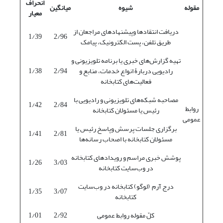
انحراف
مقوله
شیوه
میانگین
معیار
دریافت انتقادها وپیشنهادهای مراجعان از
1/39
2/96
طریق تلفن، پست الکترونیک، پیامک
تهیه گزارش‌های خبری یا برنامه تلویزیونی و
رادیویی دربارۀ انواع خدمات، منابع و
2/94
1/38
فعالیت‌های کتابخانه
مصاحبه شبکه‌های تلویزیونی و رادیویی با
1/42
2/84
روابط
رئیس یا مسئولان کتابخانه
عمومی
برگزاری جلسات پرسش وپاسخ رئیس یا
1/41
2/81
مسئولان کتابخانه با اصحاب رسانه‌ها
پوشش خبری مراسم و رویدادهای کتابخانه
1/26
3/03
در وب‌سایت کتابخانه
درج آرم (لوگو) کتابخانه در وب‌سایت
1/35
3/07
کتابخانه
کلّ مقوله روابط عمومی
2/92
1/01