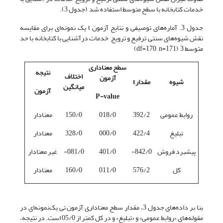
خدمات کتابخانه با سطح متوسط استفاده شد (جدول 3).
جدول 3. آماره‌های توصیفی و نتایج آزمون t یک نمونه‌ای برای مقایسه
نقش شیوه‌های سنتی ترفیع و ترویج خدمات درآشنایی با کتابخانه با حد
متوسط 3 (df=170 , n=171)
سطح معناداری
نتیجه
اختلاف
آزمون
شیوه
مقدار
t
میانگین
آزمون
P-value
روابط عمومی
392/2
018/0
150/0
معنادار
تبلیغ
422/4
000/0
328/0
معنادار
پیشبرد فروش
842/0-
401/0
081/0-
غیر معنادار
کل
576/2
011/0
160/0
معنادار
بنا بر داده‌های جدول 3، مقدار سطح معنا‌داری آزمون تی یک‌نمونه‌ای در
مقوله‌های «روابط عمومی» و «تبلیغ» و در کل کمتر از 05/0 است. در نتیجه،