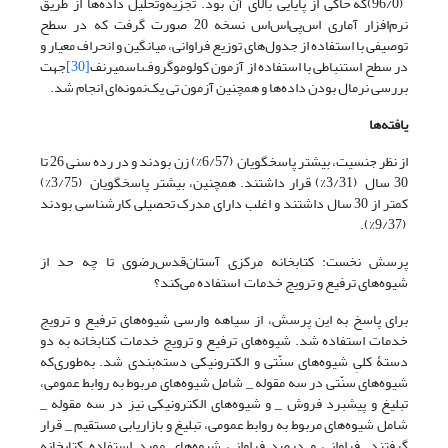
(96/0)که حاکی از پایایی بالای آن بود. تجزیه‌وتحلیل داده‌ها از طریق
نرم‌افزار آماری اس‌پی‌اس‌اس نسخه 20 صورت گرفت که در سطح
توصیفی با استفاده از جدول‌های توزیع فراوانی، میانگین و انحراف معیار و
در سطح استنباطی با استفاده از آزمون کولوموگروف‌ـ‌اسمیرنف
[30]
جهت
بررسی نرمال بودن داده‌ها و همچنین آزمون تی یک‌نمونه‌ای انجام شد.
یافته‌ها
از نظر جنسیت، بیشتر پاسخگویان (6/57%) زن بودند و در رده سنی 26 تا
30 سال (3/31%) قرار داشتند. همچنین، بیشتر پاسخگویان (3/75%)
کمتر از 30 سال داشتند و اغلب دارای مدرک تحصیلی کارشناسی بودند
(9/37%).
پرسش نخست: کتابخانه مرکزی آستان‌قدس‌رضوی تا چه حد از
شیوه‌های ترفیع و ترویج خدمات استفاده می‌کند؟
برای پاسخ به این پرسش، از سیاهه وارسی شیوه‌های ترفیع و ترویج
خدمات استفاده شد. شیوه‌های ترفیع و ترویج خدمات کتابخانه به دو
دستۀ کلیِ شیوه‌های سنّتی و الکترونیکی دسته‌بندی شد. به‌طوری‌که
شیوه‌های سنّتی در سه مقوله _ شامل شیوه‌های مربوط به روابط عمومی،
تبلیغ و پیشبرد فروش _ و شیوه‌های الکترونیکی نیز در سه مقوله _
شامل شیوه‌های مربوط به روابط عمومی، تبلیغ و بازاریابی مستقیم _ قرار
گرفتند. فراوانی و درصد فراوانی شیوه‌های مورد استفاده کتابخانه