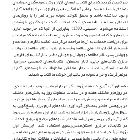
نفر تعیین گردید که برای انتخاب اعضای آن از روش نمونه‌گیری خوشه‌ای
تصادفی استفاده شد. زمانی که امکان تعیین چارچوب برای جامعه آماری
وجود نداشته باشد و محقق نتواند نمونه مورد نظر را با روش‌های
احتمالی ساده یا طبقه‌بندی‌شده انتخاب کند، نمونه‌گیری خوشه‌ای
استفاده می‌شود (حسینی، 1390). بنابراین از آنجا که چارچوب آماری
مراجعان به کتابخانه موجود نبود، بخش‌های مختلف کتابخانه که مراجعان
برای دریافت خدمات به آن‌جا مراجعه می‌کردند (مانند تالارهای مطالعه و
قفسه باز آقایان، تالار‌های مطالعه و قفسه باز بانوان، تالار مطالعه نوجوانان
وجوانان پسر، تالار مطالعه نوجوانان و جوانان دختر، تالارکتاب‌های خارجی،
مخزن کتاب‌های چاپی، تالار محققان، کتابخانه‌های تخصصی جغرافیا،
اقتصاد اسلامی، ادبیات، تالار محققان مخطوطات)، خوشه‌های آماری
درنظرگرفته و افراد نمونه در قالب این خوشه‌ها انتخاب شدند.
به‌‌منظور گردآوری داده‌ها، پژوهشگر در بازۀ زمانی سوم تا پانزدهم دی‌،
در روزهای مختلف هفته و در ساعات متفاوت روز به بخش‌های مختلف
کتابخانه مراجعه و پرسش‌نامه را میان مراجعان آن بخش‌ها توزیع کرد.
در پژوهش حاضر به‌‌منظور گردآوری داده‌های لازم برای پاسخ‌گویی به
سؤال‌های پژوهش از دو ابزار استفاده شد. ابزار اول سیاهۀ وارسی بود
که از آن برای بررسی میزان استفاده از شیوه‌های ترفیع و ترویج خدمات
در کتابخانه مرکزی آستان‌قدس‌رضوی استفاده شد (پرسش اول
پژوهش). در ابتدا، با جستجو و پیمایش در متون و منابع علمی مختلف، از
جمله متون بازاریابی، روابط عمومی و تبلیغات و مقالات حوزه کتابداری