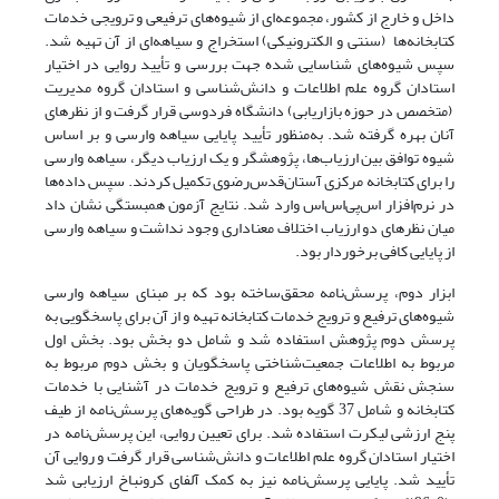
داخل و خارج از کشور، مجموعه‌ای از شیوه‌های ترفیعی و ترویجی خدمات
کتابخانه‌ها (سنتی و الکترونیکی) استخراج و سیاهه‌ای از آن تهیه شد.
سپس شیوه‌های شناسایی شده جهت بررسی و تأیید روایی در اختیار
استادان گروه علم اطلاعات و دانش‌شناسی و استادان گروه مدیریت
(متخصص در حوزه بازاریابی) دانشگاه فردوسی قرار گرفت و از نظرهای
آنان بهره گرفته شد. به‌منظور تأیید پایایی سیاهه وارسی و بر اساس
شیوه توافق بین ارزیاب‌ها، پژوهشگر و یک ارزیاب دیگر، سیاهه وارسی
را برای کتابخانه مرکزی آستان‌قدس‌رضوی‌ تکمیل کردند. سپس داده‌ها
در نرم‌افزار اس‌پی‌اس‌اس‌ وارد شد. نتایج آزمون همبستگی نشان داد
میان نظرهای دو ارزیاب اختلاف معناداری وجود نداشت و سیاهه وارسی
از پایایی کافی برخوردار بود.
ابزار دوم، پرسش‌نامه محقق‌ساخته بود که بر مبنای سیاهه وارسی
شیوه‌های ترفیع و ترویج خدمات کتابخانه تهیه و از آن برای پاسخگویی به
پرسش دوم پژوهش استفاده شد و شامل دو بخش بود. بخش اول
مربوط به اطلاعات جمعیت‌شناختی پاسخگویان و بخش دوم مربوط به
سنجش نقش شیوه‌های ترفیع و ترویج خدمات در آشنایی با خدمات
کتابخانه و شامل 37 گویه بود. در طراحی گویه‌های پرسش‌نامه از طیف
پنج ارزشی لیکرت استفاده شد. برای تعیین روایی، این پرسش‌نامه در
اختیار استادان گروه علم اطلاعات و دانش‌شناسی قرار گرفت و روایی آن
تأیید شد. پایایی پرسش‌نامه نیز به کمک آلفای کرونباخ ارزیابی شد