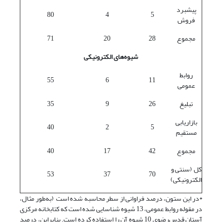
پیشبرد
80
4
5
فروش
مجموع
28
20
71
شیوه‌های الکترونیکی
روابط
55
6
11
عمومی
تبلیغ
26
9
35
بازاریابی
40
2
5
مستقیم
مجموع
42
17
40
کل (سنتی و
53
37
70
الکترونیکی)
*در این ستون، درصد فراوانی از سطر محاسبه شده است (به‌طور مثال،
در مقوله روابط عمومی، 13 شیوه شناسایی شده است که کتابخانه مرکزی
آستان قدس‌رضوی 10 شیوه آن را استفاده کرده است. بنابراین، درصد