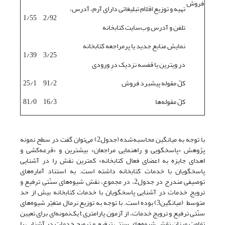
فروش
تهیه و توزیع اقلام تبلیغاتی دارای آرم، آدرس،
1/55
2/92
تلفن و آدرس وب‌سایت کتابخانه
نمایش منابع جدید یا پرمراجعه کتابخانه
1/39
3/25
در ویترین یا قفسه نزدیک درِ ورودی
کلّ مقوله پیشبرد فروش
91/2
25/1
کلّ مقوله‌ها
16/3
81/0
با توجه به میانگین محاسبه‌شده (جدول2) می‌توان گفت در سطح نمونه
پژوهش «پاسخگویی و راهنمایی مراجعان» بیشترین و «قرعه‌کشی و
اهدای جایزه به اعضای فعال کتابخانه» کمترین نقش را در آشنایی
پاسخگویان با خدمات کتابخانه داشته است. به استناد آماره‌های
توصیفی مندرج در جدول2، در مجموع، نقش شیوه‌های سنّتیِ ترفیع و
ترویج خدمات در آشنایی پاسخگویان با خدمات کتابخانه بیش از حد
متوسط (میانگین3) بوده است. با توجه به توزیع نرمال متغیّر شیوه‌های
سنّتی ترفیع و ترویج خدمات، از آزمون پارامتری t یک‌نمونه‌ای برای تعیین
تفاوت میزان نقش شیوه‌های سنتی ترفیع و ترویج خدمات در آشنایی با