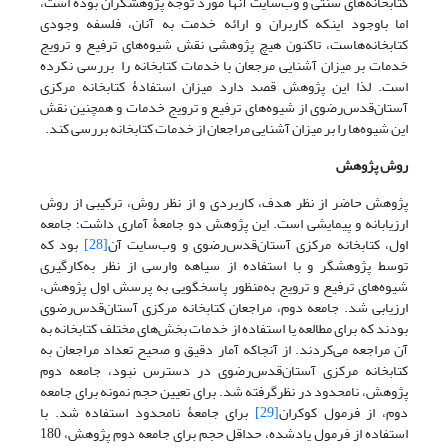
کتابخانه‌های سنتی و وب‌سایت آنها مورد توجه پژوهشگران بوده است،
اما باوجود اینکه کاربران و ارائه خدمت به آنان، فلسفه وجودی
کتابخانه‌هاست، تاکنون هیچ پژوهشی نقش شیوه‌های ترفیع و ترویج
خدمات بر میزان آشنایی مرجعان با خدمات کتابخانه را بررسی نکرده
است. لذا این پژوهش قصد دارد میزان استفادۀ کتابخانه مرکزی
آستان‌قدس‌رضوی از شیوه‌های ترفیع و ترویج خدمات و همچنین نقش
این شیوه‌ها را بر میزان آشنایی مراجعان از خدمات کتابخانه بررسی کند.
روش پژوهش
پژوهش حاضر از نظر هدف، کاربردی و از نظر روش، ترکیبی از روش
ارزیابانه و پیمایشی است. این پژوهش دو جامعۀ آماری داشت؛ جامعه
اول، کتابخانه مرکزی آستان‌قدس‌رضوی و وب‌سایت آن
[28]
بود که
توسط پژوهشگر و با استفاده از سیاهه وارسی از نظر به‌کارگیری
شیوه‌های ترفیع و ترویج به‌منظور پاسخگویی به پرسش اول پژوهش،
ارزیابی شد. جامعه دوم، مراجعان کتابخانه مرکزی آستان‌قدس‌رضوی
بودند که برای مطالعه یا استفاده از خدمات بخش‌های مختلف کتابخانه به
آن مراجعه می‌کردند. از آنجا‌که آمار دقیق و صحیح تعداد مراجعان به
کتابخانه مرکزی آستان‌‌قدس‌رضوی در دسترس نبود، جامعه دوم
پژوهش، نامحدود در نظرگرفته ‌شد. برای تعیین حجم نمونه برای جامعه
دوم، از فرمول کوکران
[29]
برای جامعۀ نامحدود استفاده شد. با
استفاده از فرمول یادشده، حداقل حجم برای جامعه دوم پژوهش، 180