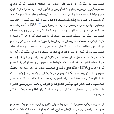
مدیریت به نگرش و دید کلیِ مدیر در انجام وظایف، کارکردهای
تصمیم‌گیری، روش‌های ایجاد انگیزش و الگوی ارتباطی اشاره دارد. این
مفهوم نشان‌دهندۀ طرز تلقی مدیر از سازمان و متغیرهای مختلف و متعدد
آن است و بر میزان و چگونگی استفاده مدیریت از قدرت، کنترل، حمایت
و سایر عوامل سازمانی تمرکز دارد (شرمرهورن
[2]
،1386). گفتنی است،
سبک‌های مدیریتی متفاوتی وجود دارد که از آن میان می‌توان به سبک
مدیریتی لیکرت، سبک مدیریتی متمرکز و غیرمتمرکز و جز‌ آن اشاره
کرد. لیکرت به مدت سی‌سال سازمان‌ها را مورد مطالعه جدی قرار داد و
بر اساس مطالعات خود، سبک‌های مدیریتی را بر حسب درجه اعتماد
مدیریت به کارکنان و سازوکارهای مورد استفاده برای انگیزش آنان و
کمیّت و کیفیت تعامل میان مدیریت و کارکنان و عواملی از این قبیل، به
چهار نظام (آمرانه، آمرانه _ ‌خیرخواهانه، مشورتی و مشارکتی) تقسیم
کرد (حریری،1379). الگوهای رفتاری مناسب مدیر در هر سازمان باعث
به‌وجودآمدن روحیه و انگیزش قوی در کارکنان می‌شود و میزان رضایت
آنها را از شغل و حرفۀ خویش افزایش می‌دهد. لذا انتخاب سبک مدیریتی
مناسب، باعث همراهی بیشتر مجموعه و کارکنان تحت سرپرستی همراه
با استقرار برنامه‌های مدّنظر، از جمله استقرار نظام مدیریت دانش
می‌شود.
از سوی دیگر، همواره دانش به‌عنوان دارایی ارزشمند و یک منبع و
سرمایه راهبردی در سازمان مطرح است و ارائه خدمات باکیفیت و