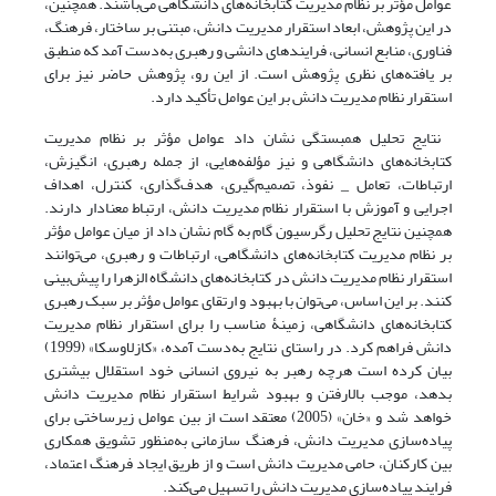
عوامل مؤثر بر نظام مدیریت کتابخانه‌های دانشگاهی می‌باشند. همچنین،
در این پژوهش، ابعاد استقرار مدیریت دانش، مبتنی بر ساختار، فرهنگ،
فناوری، منابع انسانی، فرایندهای دانشی و رهبری به‌دست آمد که منطبق
بر یافته‌های نظری پژوهش است. از این رو، پژوهش حاضر نیز برای
استقرار نظام مدیریت دانش بر این عوامل تأکید دارد.
نتایج تحلیل همبستگی نشان داد عوامل مؤثر بر نظام مدیریت
کتابخانه‌های دانشگاهی و نیز مؤلفه‌هایی، از جمله رهبری، انگیزش،
ارتباطات، تعامل _ نفوذ، تصمیم‌گیری، هدف‌گذاری، کنترل، اهداف
اجرایی و آموزش با استقرار نظام مدیریت دانش، ارتباط معنادار دارند.
همچنین نتایج تحلیل رگرسیون گام به گام نشان داد از میان عوامل مؤثر
بر نظام مدیریت کتابخانه‌های دانشگاهی، ارتباطات و رهبری، می‌توانند
استقرار نظام مدیریت دانش در کتابخانه‌های دانشگاه الزهرا را پیش‌بینی
کنند. بر این اساس، می‌توان با بهبود و ارتقای عوامل مؤثر بر سبک رهبری
کتابخانه‌های دانشگاهی، زمینۀ مناسب را برای استقرار نظام مدیریت
دانش فراهم کرد. در راستای نتایج به‌دست آمده، «کازلاوسکا» (1999)
بیان کرده است هرچه رهبر به نیروی انسانی خود استقلال بیشتری
بدهد، موجب بالارفتن و بهبود شرایط استقرار نظام مدیریت دانش
خواهد شد و «خان» (2005) معتقد است از بین عوامل زیرساختی برای
پیاده‌سازی مدیریت دانش، فرهنگ سازمانی به‌منظور تشویق همکاری
بین کارکنان، حامی مدیریت دانش است و از طریق ایجاد فرهنگ اعتماد،
فرایند پیاده‌سازی مدیریت دانش را تسهیل می‌کند.