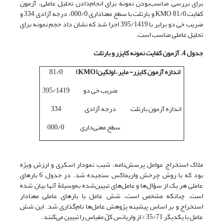
برای بررسی مناسب‌بودن نمونه برای انجام‌دادن تحلیل عاملی، آزمون
کفایت KMO 81/0 و بارتلت با سطح معناداری 000/0، درجه آزادی 334 و
ضریب خی دو برابر با 395/1419 اجرا شد که نشان داد حجم نمونه برای
تحلیل عاملی مناسب است.
جدول 4. آزمون کفایت نمونه کایزر و بارتلت
اندازه آزمون کایزر- مایر
–
اولکین
(KMO)
81/0
ضریب خی دو
395/1419
اندازه آزمون بارتلت
درجه آزادی
334
سطح معنی‌داری
000/0
ملاک استخراج عوامل پرسش‌نامه، شیب نمودار اسکری و ارزش ویژه
بود که با روش چرخش واریماکس سنجیده شد. در جدول 6 بارهای
عاملی هر یک از سؤال‌ها و عامل‌های تبیین‌شده به‌وسیلۀ آنها بیان شده
است. چنانکه مشخص است، شش عامل با بارهای عاملی معنادار
استخراج و بر اساس پیشینه پژوهش عامل‌ها نام‌گذاری شد. این شش
عامل با یکدیگر 35/71 % از واریانس کلّ مقیاس را تبیین می‌کنند.