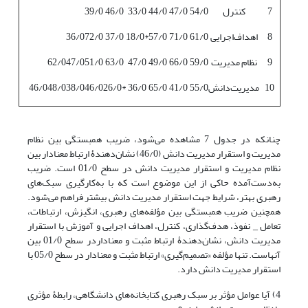
7
کنترل
54/0
47/0
44/0
33/0
46/0
39/0
8
اهداف‌اجرایی‌
61/0
71/0
57/0
*18/0
37/0
72/0
36/0
9
نظام مدیریت
59/0
66/0
49/0
47/0
63/0
51/0
47/0
62/0
10
مدیریت‌دانش
55/0
41/0
65/0
36/0
*26/0
46/0
38/0
48/0
46/0
چنانکه در جدول 7 مشاهده می‌شود، ضریب همبستگی بین نظام
مدیریت و استقرار مدیریت دانش (46/0) نشان‌دهندۀ ارتباط معنا‌دار بین
نظام مدیریت و استقرار مدیریت دانش در سطح 01/0 است. ضریب
به‌دست‌آمده حاکی از این موضوع است که با به‌کارگیری سبک‌های
رهبری بهتر، شرایط جهت استقرار مدیریت دانش بیشتر فراهم می‌شود.
همچنین ضریب همبستگی بین مؤلفه‌های رهبری، انگیزش، ارتباطات،
تعامل _ نفوذ، هدف‌گذاری، کنترل، اهداف اجرایی و آموزش با استقرار
مدیریت دانش، نشان‌دهندۀ ارتباط مثبت و معناداردر سطح 01/0 بین
آنهاست. تنها مؤلفه «تصمیم‌گیری» ارتباط مثبت و معنادار در سطح 05/0 با
استقرار مدیریت دانش دارد.
4) آیا عوامل مؤثر بر سبک رهبری کتابخانه‌های دانشگاهی، رابطۀ مؤثری