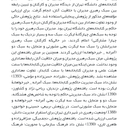
کتابخانه‌های دانشگاه تهران از دیدگاه مدیران و کارکنان و تبیین رابطه
بین سبک رهبری مدیران با خلاقیت آنان، انجام گرفت. برای ارزیابی
مؤلفه‌های مذکور از پژوهش پیمایشی استفاده شد. نتایج پژوهش حاکی
از وجود تفاوت معنادار بین دیدگاه مدیران و کارکنان درباره سبک رهبری
حاکم بر کتابخانه‌های دانشگاه تهران بود. مدیران سبک رهبری خود را با
توجه به سبک‌های چهارگانۀ لیکرت، سبک سه و بسیار نزدیک به سبک
چهار( مشارکتی) اعلام کردند، در حالی‌که کارکنان سبک رهبری
مدیرانشان را سبک سه لیکرت یعنی مشورتی و متمایل به سبک دو
(آمرانه _ خیرخواهانه) ارزیابی کردند. همچنین بر مبنای یافته‌های این
پژوهش، میان سبک رهبری مدیران و میزان خلاقیت آنان رابطۀ معنا‌داری
وجود نداشت. ضمن اینکه بین میزان خلاقیت مدیران کتابخانه‌ها با سمَت
هیئت علمی و مدیران کتابخانه‌ها با سمَت کتابدار، تفاوت معناداری
مشاهده نشد. یافته‌های پژوهش «علیزاده، حسن‌زاده و مؤمنی» (1393)
نشان داد سبک مدیریت حاکم بر کتابخانه‌ها، سبک آمرانه _ خیرخواهانۀ
لیکرت بوده است. یافته‌های پژوهش «زندیان، ریاحی نژاد و کشاورز»
(1390) نشان داد سبک مدیریتی حاکم با توجه به شاخص‌های هشتگانه،
سبک دو و متمایل به سبک سه لیکرت یعنی آمرانه- خیرخواهانه و
متمایل به سبک مشورتی است. در پژوهش «ربیعی، حسینی و خواجوی»
(1388) وضعیت رهبری در شهرداری تهران برای استقرار مدیریت دانش،
مناسب ارزیابی شده است. یافته‌های پژوهش «نجف‌بیگی، صرّافی‌زاده و
طاهری لاری» (1390) نشان داد فرهنگ سازمانی با محوریت: فرهنگ