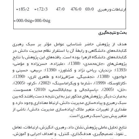
ارتباطات و رهبری
69/0
476/0
47/0
72/3 t =
85/2 t =
000/0sig =
000/0sig =
بحث و نتیجه‌گیری
هدف از پژوهش حاضر شناسایی عوامل مؤثر بر سبک رهبری
کتابخانه‌های دانشگاهی و رابطۀ آن با استقرار نظام مدیریت دانش در
کتابخانه‌های دانشگاه الزهرا بوده است. یافته‌های این پژوهش با نتایج
پژوهش‌های «جان‌محمدی» (1388)، «علیزاده، حسن‌زاده و مؤمنی»
(1393)؛ «زندیان، ریاحی نژاد و کشاورز» (1390)؛ «ربیعی، حسینی و
خواجوی» (1388)، «نجف‌بیگی، صرّافی‌زاده و طاهری لاری» (1390)،
«کازلاوسکا» (1999)، «شارما و ویکراماسینگ» (2002)، «کراو» (2005)،
«خان» (2005)، «پاسپانجالی و بیجایالاکسمی» (2010) همسوست.
به‌عبارت دیگر، پژوهش‌های مذکور نیز به این نتیجه دست یافتند که بین
سبک رهبری و پیاده‌سازی مدیریت دانش، ارتباط معناداری وجود دارد و
مقداری از تغییرات متغیر ملاک (پیاده‌سازی مدیریت دانش)، ناشی از
متغیر پیش‌ ‌بین (سبک رهبری) است.
نتایج تحلیل عاملی پژوهش نشان داد، رهبری، انگیزش، ارتباطات، تعامل
_ نفوذ، تصمیم‌گیری، هدف‌گذاری، کنترل، و اهداف اجرایی و آموزش،