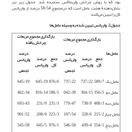
بود که با روش چرخش واریماکس سنجیده شد. جدول زیر نیز
نشان‌دهندۀ هشت عامل است که درمجموع 58/54 درصد از واریانس
کل را تبیین می‌کنند.
جدول2. واریانس تبیین شده به وسیله عامل
ها
بارگذاری مجموع مربعات
بارگذاری مجموع مربعات
چرخش یافته
عامل‌‌ ها
درصد
درصد
جمع
درصد
جمع
درصد
واریانس
واریانس
کل
واریانس
کل
واریانس
تجمعی
تجمعی
عامل یک
589/7
737/22
737/22
876/6
645/19
645/19
عامل دو
356/5
304/15
042/38
186/5
816/14
462/34
عامل سه
408/3
738/9
779/47
231/3
231/9
693/43
عامل چهار
215/2
328/6
107/54
223/3
208/9
901/52
عامل پنج
554/1
439/4
546/58
976/1
645/5
545/58