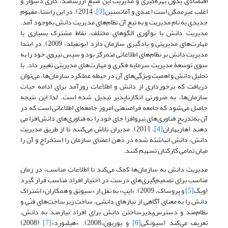
اقتصادی بدون بهره‌گیری و مدیریت این منبع ارزشمند، کاری دشوار و
اغلب غیرممکن است (عبدی و آماتسنین
[3]
، 2014). در این راستا، مفهوم
جدیدی به نام مدیریت و به تبع آن نظام‌های مدیریت‌ دانش به‌وجود آمد.
مدیریت دانش با نوآوری‌ الگوهای مختلف، نقاط مشترک بسیاری با
مهارت‌های مدیریتی و یادگیری سازمان دارد (بونفیلد، 2009). در ابتدا
مدیریت دانش بر نظام‌های اطلاعاتی متمرکز بود و سپس نیروی خود را به
سوی توسعۀ مدیریت سرمایه فکری و مهارت‌های مدیریتی تغییر داد. با
تحلیل دانش و اهمیت ویژگی‌های آن در حیطه عملکرد سازمان‌ها، می‌توان
دریافت که برخورداری از دانش و اطلاعات روزآمد برای ادامه حیات
سازمان‌ها، به ضرورتی انکارناپذیر تبدیل شده است. لذا این نتیجه
حاصل می‌شود که جامعه فراصنعتی امروز جامعه‌ای اطلاعاتی است که در
آن به‌تدریج فناوری‌های نیرو‌افزا جای خود را به فناوری‌های دانش‌افزا می
دهند (هاریهاران
[4]
، 2011). مدیران تلاش می‌کنند تا از طریق مدیریت
دانش، دانش انباشته شده در ذهن اعضای سازمان را استخراج و آن را
میان تمامی کارکنان تسهیم کنند.
مدیریت دانش به سازمان‌ها کمک می‌کند تا اطلاعات مناسب، در زمان
مناسب برای تصمیم‌گیری‌های درست در اختیار افراد مناسب قرار گیرد
(ویگ
[5]
و پروساک، 2009). «ایپ» به نقل از «سیونق و همکاران» اشتراک
دانش را به معنای آگاهی از نیازهای دانشی، ساخت زیرساخت‌های فنّی و
نظام‌مند و دسترس‌پذیرساختن دانش برای افراد نیازمند به دانش،
تعریف می‌کند (سیونگی
[6]
و بوریون،2008). «هیلبورد»
[7]
(2008)