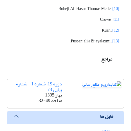
. Buheji, Al-Hasan, Thomas, Melle
[10]
. Crowe
[11]
. Kuan
[12]
. Puspanjali & Bijayalaxmi.
[13]
مراجع
دوره 19، شماره 1 - شماره
پیاپی 73
بهار 1395
صفحه
32-49
فایل ها