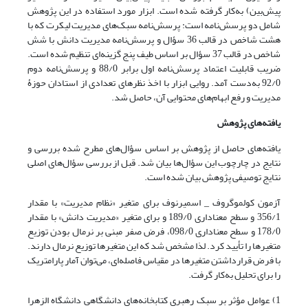
پیش‌بین) به‌کار گرفته شده است. ابزار مورد استفاده در این پژوهش
شامل دو پرسش‌نامه است: پرسش‌نامه سبک‌های مدیریت لیکرت که با
هشت شاخص در قالب 36 سؤال و پرسش‌نامه مدیریت دانش با شش
شاخص در قالب 37 سؤال بر اساس طیف پنج گزینه‌ای تنظیم شده است.
ضریب قابلیت اعتماد پرسش‌نامه اول برابر 88/0 و پرسش‌نامه دوم
92/0 به‌دست آمد. روایی ابزار با اخذ نظرهای تعدادی از استادان حوزۀ
مدیریت و رفع ابهام‌های محتوایی آن، حاصل شد.
یافته‌های پژوهش
یافته‌های حاصل از پژوهش بر اساس سؤال‌های مطرح شده بررسی و
نتایج در چارچوب این سؤال‌ها بیان شد. قبل از بررسی سؤال‌های اصلی
نتایج توصیفی پژوهش بیان شده است.
آزمون کولموگروف _ اسمیرنوف برای متغیر «نظام مدیریت» با مقدار
356/1 و سطح معناداری 189/0 و برای متغیر «مدیریت دانش» با مقدار
178/0 و سطح معناداری 098/0، فرض صفر مبنی بر نرمال بودن توزیع
متغیرها را تأیید کرد. لذا مشخص شد که این متغیرها توزیع نرمال دارند.
با فرض قرارداشتن متغیرها در مقیاس فاصله‌ای، می‌توان آمار پارامتریک
را برای تحلیل به‌کار گرفت.
1) عوامل مؤثر بر سبک رهبری کتابخانه‌های دانشگاهی دانشگاه الزهرا