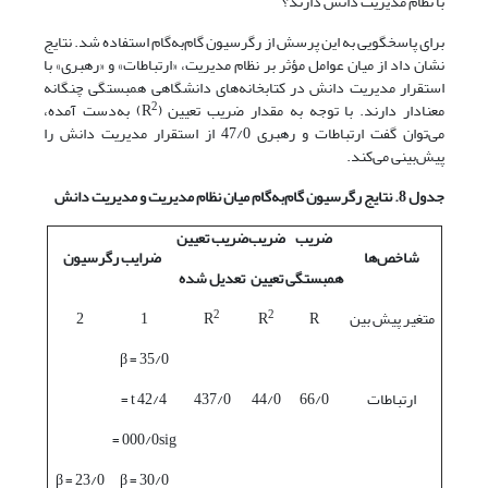
با نظام مدیریت دانش دارند؟
برای پاسخگویی به این پرسش از رگرسیون گام‌به‌گام استفاده شد. نتایج
نشان داد از میان عوامل مؤثر بر نظام مدیریت، «ارتباطات» و «رهبری» با
استقرار مدیریت دانش در کتابخانه‌های دانشگاهی همبستگی چنگانه
2
معنادار دارند. با توجه به مقدار ضریب تعیین (R
) به‌دست آمده،
می‌توان گفت ارتباطات و رهبری 47/0 از استقرار مدیریت دانش را
پیش‌‌بینی می‌کند.
جدول 8. نتایج رگرسیون گام‌به‌گام میان نظام مدیریت و مدیریت دانش
ضریب
ضریب
ضریب تعیین
شاخص‌ها
ضرایب رگرسیون
همبستگی
تعیین
تعدیل شده
2
2
متغیر پیش بین
R
R
R
1
2
35/0 = β
ارتباطات
66/0
44/0
437/0
42/4 t =
000/0sig =
23/0 = β
30/0 = β