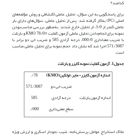
کدامند؟
برای پاسخگویی به این سؤال، تحلیل عاملی اکتشافی و روش مؤلفه‌های
اصلی (PC) به‌کار گرفته شد. پس از تحلیل عاملی، سؤال‌های دارای بار
عاملی کمتر از 3/0، از تحلیل خارج شدند. به‌منظور بررسی مناسب‌بودن
نمونه برای انجام‌‌‌دادن تحلیل عاملی آزمون کفایت ((KMO 78/0 و بارتلت
با ضریب معناداری 000/0، درجه آزادی 585 و ضریب خی دو برابر با
571/3087 اجرا شد که نشان داد حجم نمونه برای تحلیل عاملی مناسب
است.
جدول1. آزمون کفایت نمونه کایزر و بارتلت
اندازه آزمون کایزر- مایر
–
اولکین
(KMO)
78/.
ضریب خی دو
571/3087
اندازه آزمون بارتلت
درجه آزادی
585
سطح معنی‌داری
000/.
ملاک استخراج عوامل پرسش‌نامه، شیب نمودار اسکری و ارزش ویژه