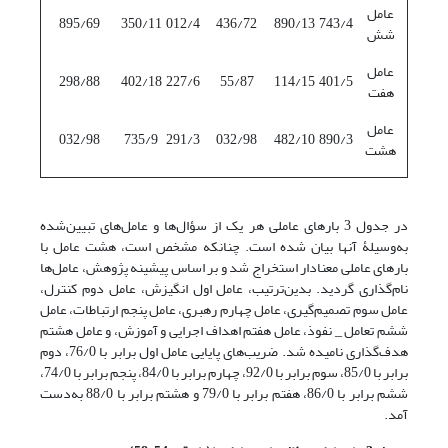
عامل
895/69
350/11
012/4
436/72
890/13
743/4
شش
عامل
298/88
402/18
227/6
55/87
114/15
401/5
هفت
عامل
032/98
735/9
291/3
032/98
482/10
890/3
هشت
در جدول 3 بارهای عاملی هر یک از سؤال‌ها و عامل‌های تبیین‌شده
به‌وسیلۀ آنها بیان شده است. چنانکه مشخص است، هشت عامل با
بارهای عاملی معنادار استخراج شد و بر اساس پیشینه پژوهش، عامل‌ها
نام‌گذاری گردید. بدین‌ترتیب، عامل اول انگیزش، عامل دوم کنترل،
عامل سوم تصمیم‌گیری، عامل چهارم رهبری، عامل پنجم ارتباطات، عامل
ششم تعامل _ نفوذ، عامل هفتم اهداف اجرایی و آموزش، و عامل هشتم
هدف‌گذاری نامیده شد. ضریب‌های پایایی عامل اول برابر با 76/0، دوم
برابر با 85/0، سوم برابر با 92/0، چهارم برابر با 84/0، پنجم برابر با 74/0،
ششم برابر با 86/0، هفتم برابر با 79/0 و هشتم برابر با 88/0 به‌دست
آمد.