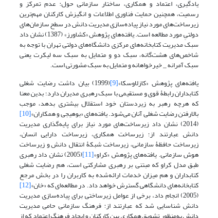
یادگیری، اعتماد و همکاری، ساختار سازمانی حول: عدم تمرکز و
رسمیت، همچنین حمایت فناوری اطلاعات و انگیزش کارکنان مهم‌ترین
زیرساخت‌های مورد نیاز پیاده‌سازی مدیریت دانش در سطح سازمان‌های
دولتیِ مورد مطالعه است. یافته‌های پژوهش «کشاورز» (1387) نشان داد
سبک مدیریت کتابخانه‌های مرکزی دانشگاه‌های دولتی تهران با توجه به
شاخص‌های هشت‌گانه، سبک دو و متمایل به سبک سه لیکرت یعنی
سبک آمرانه _ خیرخواهانه و متمایل به سبک مشورتی است.
یافته‌های پژوهش «کازلاوسکا»
[9]
(1999) بیان داشت رضایت شغلی
کتابداران رابطۀ قوی و مستقیمی با سبک رهبری مدیران دارد؛ بدین معنا
که هرچه رهبر به زیردستان خود استقلال بیشتری بدهد، موجب
بالارفتن رضایت شغلی آنان می‌شود. یافته‌های «بوهیجی و همکاران»
[10]
(2014) نشان داد زیرساخت‌های مورد نیاز برای پایه‌گذاری مدیریت
دانش عبارتند از: زیرساخت همکاری، زیرساخت دارایی انسان،
زیرساخت حافظۀ سازمانی، زیرساخت شبکۀ انتقال دانش و زیرساخت
هوش سازمانی. یافته‌های پژوهش «کراو»
[11]
(2005) نشان داد رهبری
طبق مدل کراو که مبتنی بر رهبری مشارکتی است، هم رضایت شغلی
کتابداران و هم میزان خدمات ارائه‌شده به کاربران را در بخش مرجع
کتابخانه‌های دانشگاهی گسترش خواهد داد. در مطالعه‌ای که «خان»
[12]
(2005) انجام داد، برخی از عوامل زیرساختی برای پیاده‌سازی مدیریت
دانش شناسایی شد که عبارتند از: فرهنگ سازمانی حامی مدیریت
دانش به‌منظور تشویق همکاری بین کارکنان و ایجاد فرهنگ اعتماد که از