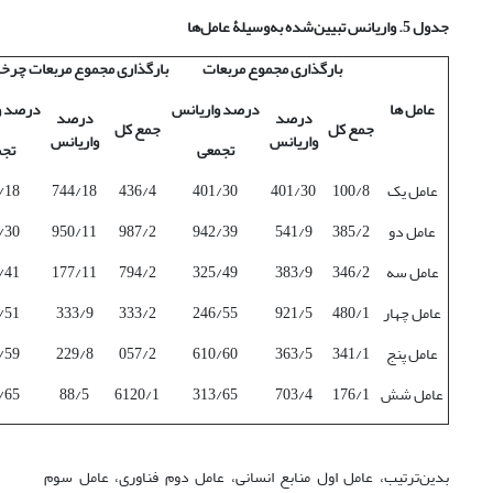
جدول 5. واریانس تبیین‌‌شده به‌وسیلۀ عامل
ها
بارگذاری مجموع مربعات
بارگذاری مجموع مربعات چرخ
عامل‌‌ ها
درصد واریانس
درصد و
درصد
درصد
جمع کل
جمع کل
واریانس
واریانس
تجمعی
تجم
عامل یک
100/8
401/30
401/30
436/4
744/18
/18
عامل دو
385/2
541/9
942/39
987/2
950/11
/30
عامل سه
346/2
383/9
325/49
794/2
177/11
/41
عامل چهار
480/1
921/5
246/55
333/2
333/9
/51
عامل پنج
341/1
363/5
610/60
057/2
229/8
/59
عامل شش
176/1
703/4
313/65
6120/1
88/5
/65
بدین‌ترتیب، عامل اول منابع انسانی، عامل دوم فناوری، عامل سوم