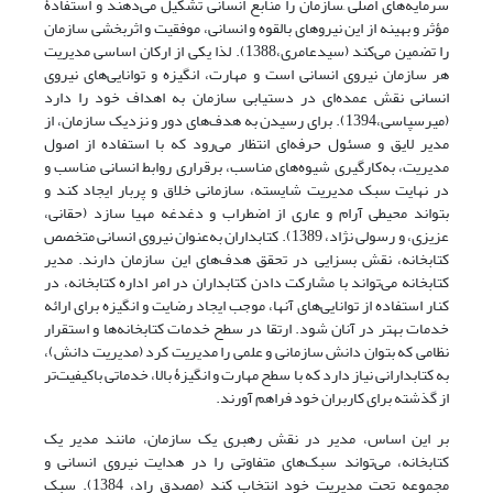
سرمایه‌های اصلی ِسازمان را منابع انسانی تشکیل می‌دهند و استفادۀ
مؤثر و بهینه از این نیروهای بالقوه و انسانی، موفقیت و اثربخشی سازمان
را تضمین می‌کند (سیدعامری،1388). لذا یکی از ارکان اساسی مدیریت
هر سازمان نیروی انسانی است و مهارت، انگیزه و توانایی‌های نیروی
انسانی نقش عمده‌ای در دستیابی سازمان به اهداف خود را دارد
(میرسپاسی،1394). برای رسیدن به هدف‌های دور و نزدیک سازمان، از
مدیر لایق و مسئول حرفه‌ای انتظار می‌رود که با استفاده از اصول
مدیریت، به‌کارگیری شیوه‌های مناسب، برقراری روابط انسانی مناسب و
در نهایت سبک مدیریت شایسته، سازمانی خلاق و پربار ایجاد کند و
بتواند محیطی آرام و عاری از اضطراب و دغدغه مهیا سازد (حقانی،
عزیزی، و رسولی نژاد، 1389). کتابداران به‌عنوان نیروی انسانی متخصص
کتابخانه، نقش بسزایی در تحقق هدف‌های این سازمان دارند. مدیر
کتابخانه می‌تواند با مشارکت دادن کتابداران در امر اداره کتابخانه، در
کنار استفاده از توانایی‌های آنها، موجب ایجاد رضایت و انگیزه برای ارائه
خدمات بهتر در آنان شود. ارتقا در سطح خدمات کتابخانه‌ها و استقرار
نظامی که بتوان دانش سازمانی و علمی را مدیریت کرد (مدیریت دانش)،
به کتابدارانی نیاز دارد که با سطح مهارت و انگیزۀ بالا، خدماتی باکیفیت‌تر
از گذشته برای کاربران خود فراهم آورند.
بر این اساس، مدیر در نقش رهبری یک سازمان، مانند مدیر یک
کتابخانه، می‌تواند سبک‌های متفاوتی را در هدایت نیروی انسانی و
مجموعه تحت مدیریت خود انتخاب کند (مصدق راد، 1384). سبک