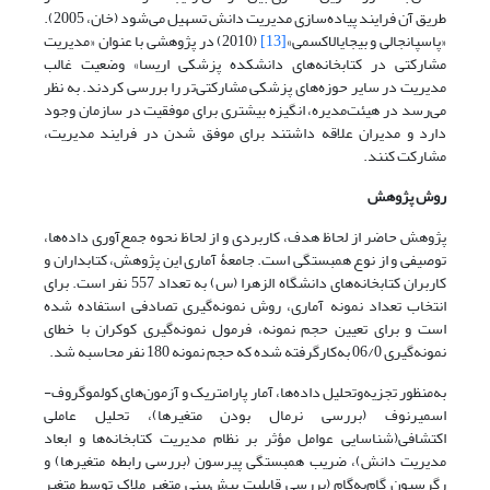
طریق آن فرایند پیاده‌سازی مدیریت دانش تسهیل می‌شود (خان، 2005).
«پاسپانجالی و بیجایالاکسمی»
[13]
(2010) در پژوهشی با عنوان «مدیریت
مشارکتی در کتابخانه‌های دانشکده پزشکی اریسا» وضعیت غالب
مدیریت در سایر حوزه‌های پزشکی مشارکتی‌تر را بررسی کردند. به نظر
می‌رسد در هیئت‌مدیره، انگیزه بیشتری برای موفقیت در سازمان وجود
دارد و مدیران علاقه داشتند برای موفق‌ شدن در فرایند مدیریت،
مشارکت کنند.
روش پژوهش
پژوهش حاضر از لحاظ هدف، کاربردی و از لحاظ نحوه جمع‌آوری داده‌ها،
توصیفی و از نوع همبستگی است. جامعۀ آماری این پژوهش، کتابداران و
کاربران کتابخانه‌های دانشگاه الزهرا (س) به تعداد 557 نفر است. برای
انتخاب تعداد نمونه آماری، روش نمونه‌گیری تصادفی استفاده شده
است و برای تعیین حجم نمونه، فرمول نمونه‌گیری کوکران با خطای
نمونه‌گیری 06/0 به‌کارگرفته شده که حجم نمونه 180 نفر محاسبه شد.
به‌منظور تجزیه‌وتحلیل داده‌ها، آمار پارامتریک و آزمون‌های کولموگروف-
اسمیرنوف (بررسی نرمال بودن متغیرها)، تحلیل عاملی
اکتشافی(شناسایی عوامل مؤثر بر نظام مدیریت کتابخانه‌ها و ابعاد
مدیریت دانش)، ضریب همبستگی پیرسون (بررسی رابطه متغیرها) و
رگرسیون گام‌به‌گام (بررسی قابلیت پیش‌بینی متغیر ملاک توسط متغیر