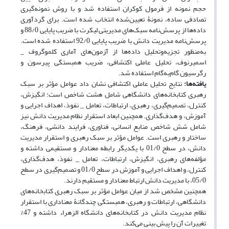
حجم نمونه از فرمول کوکران استفاده شد و با روش نمونه‌گیری
تصادفی ساده، نمونۀ تعیین‌شده انتخاب شده است. برای گردآوری
داده‌ها از پرسش‌نامه سبک‌‌های مدیریتی لیکرت با ضریب پایایی 88/0 و
پرسش‌نامه مدیریت دانش با ضریب پایایی 92/0 استفاده شده است.
به‌منظور تجزیه‌وتحلیل داده‌ها از آزمون‌های آماری کلموگروف‌ _
اسمیرنوف، تحلیل عاملی اکتشافی، ضریب همبستگی پیرسون و
رگرسیون گام‌به‌گام استفاده شد.
یافته‌ها:
نتایج تحلیل عاملی اکتشافی نشان داد عوامل مؤثر بر سبک
رهبری کتابخانه‌های دانشگاهی شامل هشت شاخص است: انگیزش،
کنترل، تصمیم‌گیری، رهبری، ارتباطات، تعامل _ نفوذ، اهداف اجرایی و
آموزش، و هدف‌گذاری. همچنین ابعاد استقرار نظام مدیریت دانش نیز
شامل شش شاخص منابع انسانی، فناوری، فرایند دانشی، فرهنگ،
ساختار و رهبری است. عوامل مؤثر بر سبک رهبری و استقرار مدیریت
دانش، در سطح 01/0 با یکدیگر رابطه معنادار و مستقیمی داشته و
مؤلفه‌های رهبری، انگیزش، ارتباطات، تعامل _ نفوذ، هدف‌گذاری،
کنترل، و اهداف اجرایی و آموزش در سطح 01/0 و تصمیم‌گیری در سطح
05/0، با مدیریت دانش ارتباط معنادار و مستقیم دارند.
همچنین مشخص شد از میان عوامل مؤثر بر سبک رهبری کتابخانه‌های
دانشگاهی، ارتباطات و رهبری، همبستگی چندگانۀ معناداری با استقرار
نظام مدیریت دانش در کتابخانه‌های دانشگاه الزهراء داشته و 47%
تغییرات آن را پیش‌‌ بینی می‌کند.