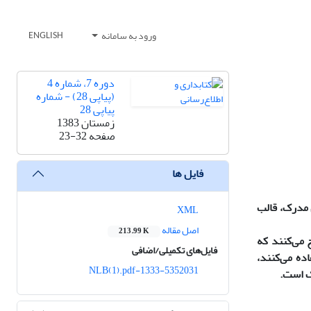
ورود به سامانه
ENGLISH
دوره 7، شماره 4
(پیاپی 28) - شماره
پیاپی 28
زمستان 1383
صفحه
23-32
فایل ها
 مدرک، قالب
XML
اصل مقاله
213.99 K
 می‌کنند که
فایل‌های تکمیلی/اضافی
ده می‌کنند،
1333-5352031-NLB(1).pdf
ک است.