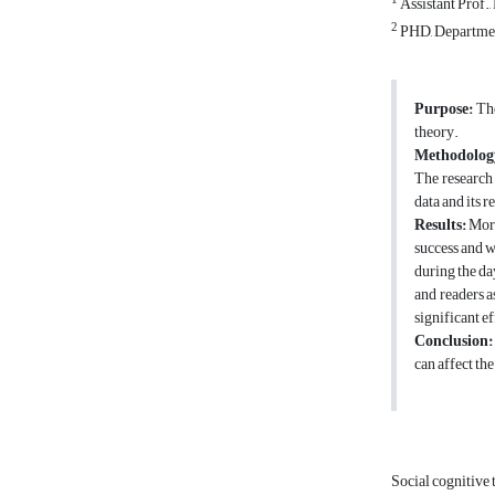
1
Assistant Prof.
2
PHD, Department
Purpose:
The
theory.
Methodolog
The research
data and its 
Results:
More
success and w
during the day
and readers a
significant ef
Conclusion:
can affect th
Social cognitive