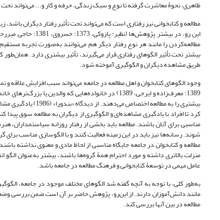
ظاهری، نحوۀ معاشرت گرفته تا نوع و سبک زندگی، حرفه و کار و... می‌تواند تحت ت
مطالعه و کتابخوانی نیز رفتاری است که می‌تواند تحت تأثیر رفتار دیگران باشد، زی
مطالعه‌کردن را مانند هر نوع رفتار دیگر هم می‌توانند به‌صورت تجربه مستقیم ف
بیشتر تحت تأثیر الگوهای رفتاری قرار می‌گیرند، تأثیر بیشتری دارد. همان‌طور که
طریق مشاهده دیگران و الگوگیری آموخته شود.
وجود الگوهای کتابخوان و اهل مطالعه در جامعه می‌تواند سبب افزایش علاقه و تما
1389؛ معرف‌زاده و ایرجی، 1389) در خانواده‌هایی که والد
بیشتری را به مطالعه ا
کرد تا افراد با یادگیری مشاهده‌ای و الگوگیری از دیگران به مطالعه سوق پیدا کن
مناسبی برای آنان باشند. مطالعه باید بخشی از رفتار روزانه سیاستمداران، هنرمن
شوند. رسانه‌ها نیز باید در این زمینه فعالیت کنند و با الگوسازی مناسب برای گر
مطالعه و کتابخوان در جامعه جایگاه مناسبی از لحاظ مادی و معنوی نداشته باشند،
منزلت بالاتری داشته و مورد احترام همۀ گروه‌ها باشند، بیشتر به‌عنوان الگو ا
عامل مهمی در توسعۀ کتابخوانی و فرهنگ مطالعه در جامعه باشد.
به‌طور کلی، با توجه به آنچه گفته شد الگوهای مختلف موجود در جامعه، الگوگیر
مانند دانش‌آموزان دارند. از این‌رو، پژوهش حاضر بر آن است ضمن بررسی وضعیت
مطالعه در بین آنها بررسی کند.