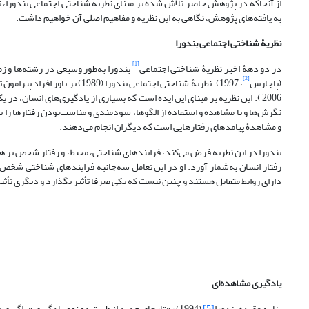
از آنجاکه در پژوهش حاضر تلاش شده بر مبنای نظریه شناختی اجتماعی بندورا، نق
به یافته‌های پژوهش، نگاهی به این نظریه و مفاهیم اصلی آن خواهیم داشت.
نظریۀ
شناختی
اجتماعی بندورا
[1]
در دو دهۀ اخیر نظریۀ شناختی اجتماعی
بندورا به‌طور وسیعی در رشته‌ها و ز
[2]
(پاجارس
، 1997). نظریۀ شناختی اجتماعی بندورا (1989) بر باور افراد پیرامون توانایی‌شان در تصمیم‌گیری و انجام فعالیت بر اساس پیامدها و نتایج احتمالی آن اشاره دارد (بی‌اسچک
2006 ). این نظریه بر مبنای این ایده است که بسیاری از یادگیری‌های انسان، د
نگرش‌ها و با مشاهده و استفاده از الگوها، سودمندی و مناسب‌بودن رفتارها را یاد
و مشاهدۀ پیامدهای رفتارهایی است که دیگران انجام می‌دهند.
بندورا در این نظریه فرض می‌کند، فرایندهای شناختی، محیط، و رفتار شخص بر هم تاث
رفتار انسان به‌شمار آورد. او در این تعامل سه‌جانبه فرایندهای شناختی شخص، م
دارای روابط متقابل هستند و چنین نیست که یکی صرفا تأثیر بگذارد و دیگری تأثیر 
یادگیری مشاهده‌ای
بنا به عقیده بندورا
[5]
(1994) رفتارهای جدید از طریق دو نوع یادگیری فراگیری می‌شوند: یادگیری فعال و یادگیری مشاهده‌ای