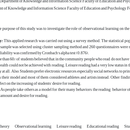
, Department of Knowledge and Information Science, Faculty of Education and Psy
 of Knowledge and Information Science, Faculty of Education and Psychology, F
 purpose of this study was to investigate the role of observational learning on th
y:
This applied research was carried out using a survey method. The statistical popu
 sample was selected using cluster sampling method and 260 questionnaires were r
reliability was confirmed by Cronbach's alpha test (0.876).
 than 60% of students believed that, in the community, people who read, do not have t
ealth could not be achieved with reading. Leisure reading had a very low status in t
 at all. Also, Students prefer electronic resources, especially social networks, to pri
s their model and most of them considered athletes and artists instead. Other findi
fect on the increasing of students’ desire for reading.
As people take others as a model for their many behaviors, the reading behavior of 
e amount and desire for reading.
 theory
Observational learning
Leisure reading
Educational reading
Stu