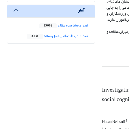
کتابخوانی نمی‌توان به موفقیت و ثروت دست یافت. مطالعۀ غیردرسی جایگاه بسیار پایینی در اوقات فراعت دانش‌آموزان دارد. بررسی وضعیت مطالعه کتاب در بین آنها نشان داد 5/83
عی را به چاپی
آمار
ن ورزشکاران و
‌آموزان دارد.
تعداد مشاهده مقاله
13,062
میزان مطالعه و
تعداد دریافت فایل اصل مقاله
3,131
Investigatin
social cogn
1
Hasan Behzadi