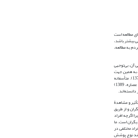
ای مطالعه است
ی عمومی بیشتر باشد،
دم به مطالعه،
 آن، بی‌توجهی
نشده است، به همین جهت
گرایش به مطالعه در میان آحاد مردم مشاهده نمی‌شود، به‌طوری که تنها درصد کمی از هزینه‌های زندگی خانوادۀ ایرانی به امر مطالعه اختصاص دارد (اخوان بهابادی، 1375). متأسفانه
آمارها نشان می‌دهد سرانۀ مطالعه در کشور ما وضعیت نامطلوبی دارد. تاکنون پژوهش‌های زیادی در این‌باره انجام شده است (همانند: امانی، 1378؛ صافی، 1379؛ نظری و عصاره، 1389)
دانسته‌اند.
تأثیر و مشاهدۀ
ران و از طریق
 رفتار دیگران قرار گیرد؛ زیرا اگرچه افراد
دیگران است. ما
فراد مختلفی در
مانند نوع پوشش