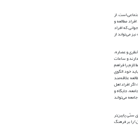
جتماعی است. از
جتماعی دیده شده است. افراد مطالعه و
جوانی که افراد
یز می‌تواند از
(نظری و عصاره،
لعه دارند و ساعات
ید شرایط لازم را فراهم
باید خود الگوی
العه علاقه‌مند
 اگر افراد اهل
امعه، جایگاه و
جامعه می‌تواند
سنّی پایین‌تر
) را بر فرهنگ