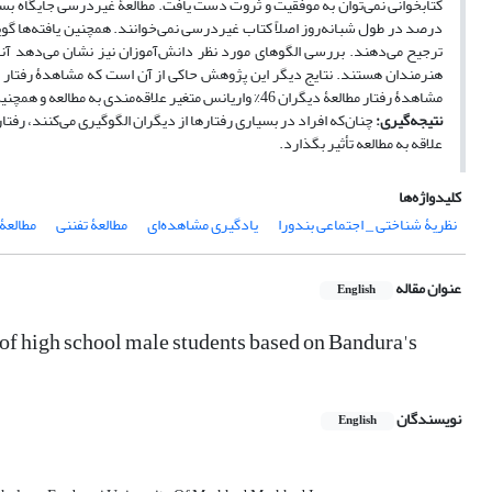
درصد در طول شبانه‌روز اصلاً کتاب غیردرسی نمی‌خوانند. همچنین یافته‌ها گویا
ترجیح می‌دهند. بررسی الگوهای مورد نظر دانش‌آموزان نیز نشان می‌دهد آنها 
هنرمندان هستند. نتایج دیگر این پژوهش حاکی از آن است که مشاهدۀ رفتار مطال
مشاهدۀ رفتار مطالعۀ دیگران 46% واریانس متغیر علاقه‌مندی به مطالعه و همچنین 42% واریانس متغیر میزان مطالعه را در بین دانش‌آموزان تبیین می‌کند.
نتیجه‌گیری:
چنان‌که افراد در بسیاری رفتارها از دیگران الگوگیری می‌کنند، رفتار 
علاقه به مطالعه تأثیر بگذارد.
کلیدواژه‌ها
نظریۀ شناختی _ اجتماعی بندورا
یادگیری مشاهده‌ای
مطالعۀ تفننی
مطالعۀ
عنوان مقاله
English
s of high school male students based on Bandura's
نویسندگان
English