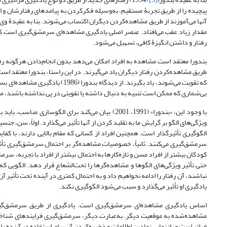
پیچیده را از طریق تجربۀ مستقیم، به‌وسیله فکرکردن به پیامدهای رفتارشان و ار
آنها می‌آموزند از طریق مشاهده‌کردن دیگران اکتساب می‌شوند. بنا به عقیدۀ وی
مقدار زیاد عقب می‌افتاد. عنصر اصلی یادگیری مشاهده‌ای سرمشق‌گیری است که 
رفتار و داشتن انگیزۀ کافی، تسهیل می‌شود.
بندورا معتقد است مشاهده به افراد امکان می‌دهد بدون انجام‌دادن هرگونه رف
طریق مشاهده‌کردن رفتار دیگران یاد می‌گیرند. در این راستا، بندورا معتقد است 
که تقویت می‌شوند، یاد بگیرند. از 
بی‌شماری ‌که ممکن است تنبیه به دنبال داشته یا تقویتی در پی نداشته باشند،
با وجود این، «بندورا» (1991، 2001) بیان می‌کند برای
ویژگی‌های الگو بر گرایش ما به تقلید کردن از آنها تأثیر می‌گذارد. اولاً، سن، جنس
الگوگیری تأثیرگذار است. همچنین افراد از کسانی که مقام بالایی دارند، با کف
سرمشق‌گیری می‌کنند. ثانیاً، خصوصیات مشاهده‌گر بر احتمال سرمشق‌گیری تأثی
کودکان بیشتر از افراد مسن و تازه‌کارها به احتمال بیشتر از افراد با تجربه، سرمش
حتی تأثیر ویژگی‌های الگوها و مشاهده‌گرها را تحت‌الشعاع قرار دهد. الگویی که
نباشند، آن رفتار را ادامه نخواهیم داد و به احتمال کمتری در آینده تحت تأثیر آ
یادگیری او تأثیر می‌گذارد و سبب می‌شود الگوگیری نکند.
اساس یادگیری مشاهده‌ای سرمشق‌گیری است. یادگیری از طریق سرمشق‌گیری
مشاهده‌شده به موقعیت دیگر. به‌عبارت دیگر، سرمشق‌گیری فرایندهای شناختی ر
فراتر است و بازنمایی نمادین اطلاعات و ذخیره‌کردن آن برای استفاده در آینده را شامل می‌