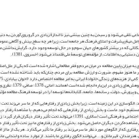
عی تلقی می‌شود و رسیدن به چنین بینشی نیز تا اندازۀ زیادی در گروِ روی‌آوردن به دنی
سام، 1389). کتاب و کتابخوانی یکی از عوامل مهمّ پیشرفت و اعتلای فرهنگ هر جامعه است، زیرا هر چه سطح بینش و آگاه
شکلاتی که در بیشتر کشورهای جهان سوم و در حال توسعه وجود دارد، گرایش‌نداشتن مر
ستیابی به اطلاعات، از مؤلفه‌های توسعۀ ملی قلمداد می‌شود (خسروی، 1381).
ه میزان پایین مطالعه در میان مردم و فقر مطالعاتی اشاره شده است که یکی از علل اصلی
طالعه و ایجاد انگیزۀ مطالعاتی است (رحمانی، 1384). در کشور ما هنوز مفهوم، ضرورت و ارزش مطالعه برای مردم، چنان‌که باید شناخته 
ش و پرورش، دولت، رسانه‌ها، جامعه، کتابخانه‌ها توسعه) را در توسعه فرهنگ مطالعه مؤثر 
، الگوسازی در این زمینه است، زیرا بخش زیادی از رفتارهایی که از ما سر می‌زند تحت 
مستقیم خود ماست و بخش زیادی از رفتارهایی که انجام می‌دهیم، با مشاهدۀ رفتار دیگ
الگوگیری از دیگران است (بندورا، 1996). با توجه به اینکه مطالعه یک نوع رفتار اجتماعی و فرهنگی است (سالاری، 1391) می‌تواند تحت تأثیر
ریق مشاهده‌کردن دیگران حاصل می‌شود. بخش زیادی از رفتارهای ما نیز تحت تأثیر رفتار 
فتاری که از الگوهای مورد نظر ما سرمی‌زند بر رفتار ما تأثیر می‌گذارد. هر یک از ما از ا
 هنرمندان، قهرمانان و... می‌توانند الگوی رفتاری ما باشند. از موارد ساده و ابتدایی 