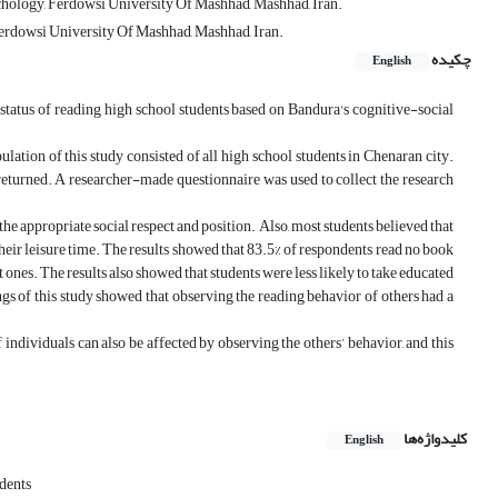
chology, Ferdowsi University Of Mashhad, Mashhad, Iran.
erdowsi University Of Mashhad, Mashhad, Iran.
چکیده
English
e status of reading high school students based on Bandura's cognitive-social
lation of this study consisted of all high school students in Chenaran city.
eturned. A researcher-made questionnaire was used to collect the research
he appropriate social respect and position. Also, most students believed that
heir leisure time. The results showed that 83.5% of respondents read no book
nt ones. The results also showed that students were less likely to take educated
ngs of this study showed that observing the reading behavior of others had a
individuals can also be affected by observing the others’ behavior, and this
کلیدواژه‌ها
English
dents