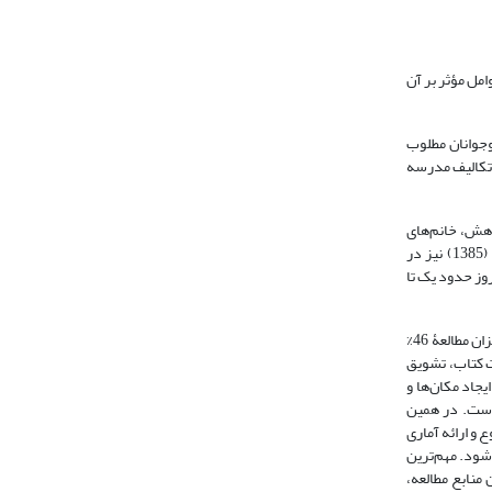
مل مؤثر بر آن
 نوجوانان مطلوب
 تکالیف مدرسه
پژوهش، خانم‌های
خانه‌دار مهم‌ترین علت استفاده‌نکردن صحیح از اوقات فراغت خود را نبود امکانات از جمله کتابخانه، ورزشگاه، امکانات تفریحی و فرهنگ‌سرا می‌دانستند. «گودرزی» (1385) نیز در
 نیز در طول روز حدود یک تا
پژوهش روابط عمومی سازمان ملی‌ جوانان (1388) در بیستمین نمایشگاه بین المللی کتاب تهران از دیگر پژوهش‌های این حوزه است. یافته‌های این پژوهش نشان داد میزان مطالعۀ 46%
، کاهش و تعدیل قیمت کتاب، تشویق
یجاد مکان‌ها و
 است. در همین
ور روشن‌تر شدن این موضوع و ارائه آماری
در این مقاله ارائه می‌شود. مهم‌ترین
در شبانه‌روز به 1/76 دقیقه رسیده است. از بین منابع مطالعه،