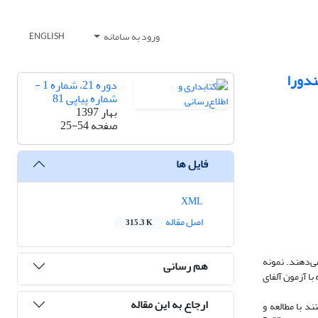
ورود به سامانه
ENGLISH
ندورا
دوره 21، شماره 1 -
شماره پیاپی 81
بهار 1397
صفحه
25-54
فایل ها
XML
اصل مقاله
315.3 K
ی‌دهند. نمونه
هم رسانی
د که با آزمون آلفای
ارجاع به این مقاله
ند با مطالعه و