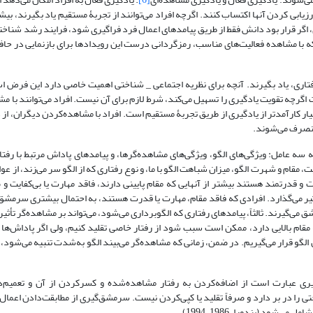
زیابی کردن آنها اکتساب کنند. اگرچه افراد می‌توانند از تجربۀ مستقیم یاد بگیرند، بی
، اگر قرار بود دانش فقط از طریق پیامدهای اعمال فرد فراگیری شود، فرایند رشد شناختی
با مشاهده فعالیت‌های مناسب، رمزگردانی درست این رویدادها برای بازنمایی در حافظ
تاری، یاد بگیرند. آنچه برای نظریه اجتماعی _ شناختی اهمیت خاصی دارد این فرض اس
اگرچه تقویت یادگیری را تسهیل می‌کند، شرط لازم برای آن نیست. افراد می‌توانند با مش
دیدگاه بندورا (1986) یادگیری مشاهده‌ای بسیار کارآمدتر از یادگیری از طریق تجربۀ مستقیم است. افراد با مشاهده‌کردن دیگر
 منصرف می‌شوند.
 الگو‌سازی مناسب، باید به سه عامل: ویژگی‌های الگو، ویژگی‌های مشاهده‌گرها، و پیامدهای پاداش مرتبط با 
یت، مقام و شهرت الگو، میزان شباهت الگو با ما، و نوع رفتاری که از الگو سر می‌زند، از عو
ایت و قدرتمند هستند بیشتر از آنهایی که مقام پایینی دارند، فاقد مهارت یا بی‌کفایت 
ر می‌گذارد. افرادی که فاقد مقام، مهارت یا قدرت هستند، به احتمال بیشتری سرمشق‌
ق‌ می‌گیرند. ثالثاً، پیامدهای رفتاری که الگوبرداری می‌شود، می‌تواند بر مشاهده‌گر تأثی
 مقام بالایی دارد، ممکن است سبب شود از رفتار خاصی تقلید کنیم، ولی اگر پاداش‌ها ب
ن الگو قرار می‌گیریم. در ضمن، زمانی که مشاهده‌گر می‌بیند الگو به‌شدت تنبیه می‌شود،
 عبارت است از اضافه‌کردن به رفتار مشاهده‌شده و کسرکردن از آن و تعمیم‌د
ا در بر دارد و صرفاً تقلید یا کپی‌کردن نیست. سرمشق‌گیری از مطابقت‌دادن اعمال 
شود (بندورا، 1986، 1994).