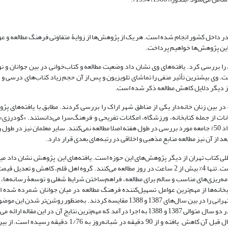
 داخل کشور انجام شده‌ است. هر یک از پژوهش‌ها از زوایۀ متفاوتی فرهنگ مطالعه و عوا
از این پژوهش‌ها خواهیم پرداخت.
ه و کتاب‌خوانی را بررسی کرد. یافته‌های وی نشان داد وضعیت مطالعه و کتاب‌خوانی در بین جوانان و
ت. وی بیشترین تأثیر منفی را تماشای تلویزیون و پس از آن حجم زیاد کتاب‌های درسی و
ز از دیگر دلایل کاهش مطالعه ذکر شده است.
 اوقات فراغت در بین زنان خانه‌دار یکی از مناطق شهر اراک را بررسی کردند. مطابق با یافته‌های 
پژوهشی نوع و میزان مطالعۀ معلمان شهر اصفهان را ارزیابی کرد. نتایج وی نشان داد 50% جامعه مورد بررسی در طول هفته اصلا مطالعه نمی‌کنند. سایر معلمان
ز آن نیز مطالعه منابع مذهبی و اخلاقی در رتبه‌های بعدی قرار دارد.
جوانان روزانه 4 تا30 دقیقه و میزان مطالعه30% جوانان روزانه کمتر از 4 دقیقه است. تنها 4% بیش از 2 ساعت در روز مطالعه می‌کنند. گروه اهل قلم
امه‌ریزی‌های مناسب و سالم برای مطالعه، فراهم‌ساختن شرایط شغلی و توسعۀ رسانه‌ها، ا
بخانه‌ها از مهم‌ترین عوامل تسهیل‌کننده فرهنگ مطالعه در میان جوانان شمرده شده
راستا، «رضوی طوسی و باقری» (1389) در پژوهش خود میزان مطالعه شهروندان تهرانی را در بین سال‌های 1387 و 1388 مقایسه کردند. به‌منظ
که با استفاده از روش‌های مشخص به دست آمده و قابل اتکا باشد، دو پیمایش در دو سال متوالی 1387 و 1388 به اجرا درآمد که مهم‌ترین نتایج آن 
نتایج به‌دست آمده به شرح زیر است. میزان مطالعه در سال 1388 نسبت به سال قبل آن کاهش یافته و از 90 دقیقه 