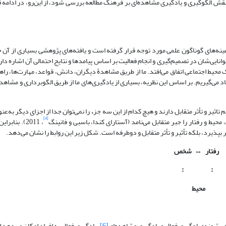
ش الگوگیری و یادگیری مشاهده‌ای بر فرهنگ مطالعه بررسی شود، از این‌رو، در ادامه ق
مینه‌های گوناگون علمی مورد توجه قرار گرفته است و یافته‌های پژوهشی بسیاری از آن ح
ر یک محیط اجتماعی اتفاق می‌افتد. ما از طریق مشاهدۀ دیگران، دانش، قواعد، مهارت‌ها، راهب
 می‌گیریم. بر اساس این نظریه، بسیاری از یادگیری‌های ما از طریق الگو‌برداری و مشاهد
یر و تأثر متقابل دارند و هیچ کدام از این سه جزء را نمی‌توان جدا از اجزای دیگر به‌عنو
[4]
حیط و رفتار را جبر متقابل می‌نامد (آستارای کندا، باسبی و فانینگ
، 2011). بنا
بپذیرد، بلکه تأثیر و تأثر متقابل و دوطرفه است. شکل زیر این روابط را نشان می‌دهد.
رفتار
↔
شخص
↕
↕
محیط
[6]
. یادگیری فعال به افراد امکان می‌دهد 