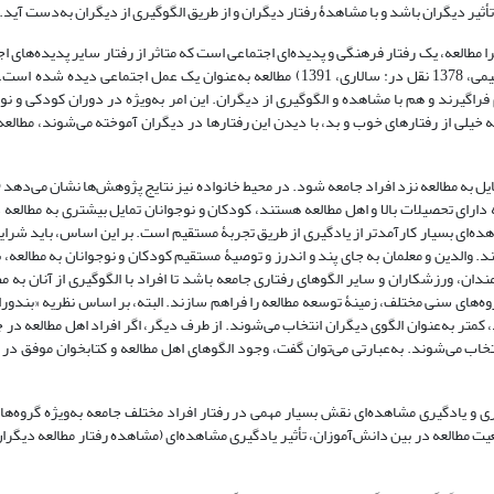
أثیر دیگران باشد و با مشاهدۀ رفتار دیگران و از طریق الگوگیری از دیگران به‌دست آید.
را مطالعه، یک رفتار فرهنگی و پدیده‌ای اجتماعی است که متاثر از رفتار سایر پدیده‌های ا
این رو، در بیشتر پژوهش‌ها (نظیر: پازوکی، 1373؛ خسروی، 1381؛ حاجی میررحیمی، 1378 نقل در: سالاری، 1391) مطالعه به‌عنوان یک عمل ا
راگیرند و هم با مشاهده و الگوگیری از دیگران. این امر به‌ویژه در دوران کودکی و نو
 خیلی از رفتارهای خوب و بد، با دیدن این رفتارها در دیگران آموخته می‌شوند، مطالعه ن
یل به مطالعه نزد افراد جامعه شود. در محیط خانواده نیز نتایج پژوهش‌ها نشان می‌دهد 
ین یا بزرگ‌ترهای خانه ‌دارای تحصیلات بالا و اهل مطالعه هستند، کودکان و نوجوانان تمایل بیشتری به مطا
ختصاص می‌دهند. از دیدگاه «بندورا» (1986) یادگیری مشاهده‌ای بسیار کارآمدتر از یادگیری از طریق تجربۀ مستقیم است. بر این اساس، ‌با
ند. والدین و معلمان به جای پند و اندرز و توصیۀ مستقیم کودکان و نوجوانان به مطالعه، 
دان، ورزشکاران و سایر الگوهای رفتاری جامعه باشد تا افراد با الگوگیری از آنان به مط
وه‌های سنی مختلف، زمینۀ توسعه مطالعه را فراهم سازند. البته، بر اساس نظریه «بندورا»
 کمتر به‌عنوان الگوی دیگران انتخاب می‌شوند. از طرف دیگر، اگر افراد اهل مطالعه در ج
نتخاب می‌شوند. به‌عبارتی می‌توان گفت، وجود الگوهای اهل مطالعه و کتابخوان موفق در 
ی و یادگیری مشاهده‌ای نقش بسیار مهمی در رفتار افراد مختلف جامعه به‌ویژه گروه‌های 
 مطالعه در بین دانش‌آموزان، تأثیر یادگیری مشاهده‌ای (مشاهده رفتار مطالعه دیگران