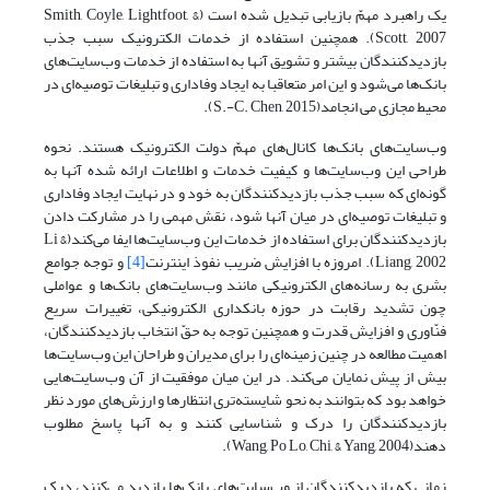
یک راهبرد مهمّ بازیابی تبدیل شده است (Smith, Coyle, Lightfoot, &
Scott, 2007). همچنین استفاده از خدمات الکترونیک سبب جذب
بازدیدکنندگان بیشتر و تشویق آنها به استفاده از خدمات وب‌سایت‌های
بانک‌ها می‌شود و این امر متعاقبا به ایجاد وفاداری و تبلیغات توصیه‌ای در
محیط مجازی می انجامد(S.-C. Chen, 2015).
وب‌سایت‌های بانک‌ها کانال‌های مهمّ دولت الکترونیک هستند. نحوه
طراحی این وب‌سایت‌ها و کیفیت خدمات و اطلاعات ارائه شده آنها به
گونه‌ای که سبب جذب بازدیدکنندگان به خود و در نهایت ایجاد وفاداری
و تبلیغات توصیه‌ای در میان آنها شود، نقش مهمی را در مشارکت دادن
بازدیدکنندگان برای استفاده از خدمات این وب‌سایت‌ها ایفا می‌کند(Li &
Liang, 2002). امروزه با افزایش ضریب نفوذ اینترنت
[4]
و توجه جوامع
بشری به رسانه‌های الکترونیکی مانند وب‌سایت‌های بانک‌ها و عواملی
چون تشدید رقابت در حوزه بانکداری الکترونیکی، تغییرات سریع
فنّاوری و افزایش قدرت و همچنین توجه به حقّ انتخاب بازدیدکنندگان،
اهمیت مطالعه در چنین زمینه‌ای را برای مدیران و طراحان این وب‌سایت‌ها
بیش از پیش نمایان می‌کند. در این میان موفقیت از آن وب‌سایت‌هایی
خواهد بود که بتوانند به نحو شایسته‌تری انتظارها و ارزش‌های مورد نظر
بازدیدکنندگان را درک و شناسایی کنند و به آنها پاسخ مطلوب
دهند(Wang, Po Lo, Chi, & Yang, 2004).
زمانی که بازدیدکنندگان از وب‌سایت‌های بانک‌ها بازدید می‌کنند، درک