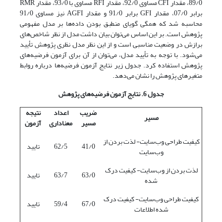
89/0، مقدار CFI مساوی 92/0، مقدار RFI مساوی با 93/0، مقدار RMR
برابر 07/0، مقدار GFI برابر 91/0 و مقدار AGFI نیز مساوی 91/0
محاسبه شد که همگی گویای منطبق بودن داده‌ها بر مدل مفهومی
پژوهش است. بر این اساس می‌توان بیان داشت مدل از نظر شاخص‌های
برازش در وضعیت مناسبی است و از این نظر مدل نظری پژوهش تأیید
می‌شود. با توجه به تأیید مدل، می‌توان از آن برای آزمون فرضیه‌های
پژوهش استفاده کرد. جدول زیر نتایج آزمون فرضیه‌ها درباره روابط
متغیرهای پژوهش را نشان می‌دهد.
جدول 6. نتایج آزمون فرضیه‌های پژوهش
ضریب
اعداد
نتیجه
مسیر
مسیر
معناداری
آزمون
کیفیت طراحی وب‌سایت- لذت بردن از
41/0
62/5
تایید
وب‌سایت
لذت بردن از وب‌سایت- کیفیت درک
63/0
63/7
تایید
شده
کیفیت طراحی وب‌سایت- کیفیت درک
67/0
59/4
تایید
شده اطلاعات