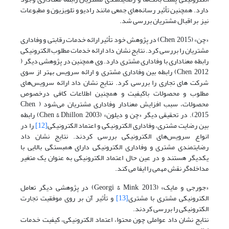
دارد. همچنین تأثیر رسانه‌های جمعی مانند رادیو و تلویزیون و مطبوعات
نیز بر اقبال مشتریان بررسی شد.
«چن» (Chen, 2015) در پژوهش خود تأثیر ارائه خدمات رقابتی و وفاداری
مشتریان را بررسی کرد. نتایج نشان داد ارائه خدمات مطلوب الکترونیکی
رابطه معناداری با وفاداری مشتری دارد. وی همچنین در پژوهشی دیگر (
Chen, 2012) رابطه بین وفاداری مشتری و ارائه سرویس بهتر از سوی
شرکت های تجاری را بررسی کرد. نتایج نشان داد ارائه سرویس‌های
مطلوب و محصولات باکیفیت و همچنین اطلاعات کافی درخصوص
محصولات، سبب افزایش معنادار وفاداری مشتریان می‌شود ( Chen,
2015). در تحقیقی دیگر «چن و دیلون» (Chen & Dhillon, 2003) رابطه
بین رضایت مشتری، وفاداری الکترونیکی و اعتماد الکترونیکی
[12]
را در
انواع سرویس‌های الکترونیکی بررسی کردند. نتایج نشان داد
رضایتمندی مشتری و وفاداری الکترونیکی دارای همبستگی بالایی با
یکدیگر هستند و در عین حال اعتماد الکترونیکی به عنوان یک متغیر
مداخله‌گر نقش مهمی را ایفا می کند.
«جورجی و مایک» (Georgi & Mink, 2013) در پژوهشی دیگر تعامل
الکترونیکی مشتری با مشتری
[13]
و تأثیر آن بر روی موفقیت تجارت
الکترونیکی را بررسی کردند.
نتایج نشان داد عواملی چون محتوا، اعتماد الکترونیکی، کیفیت خدمات