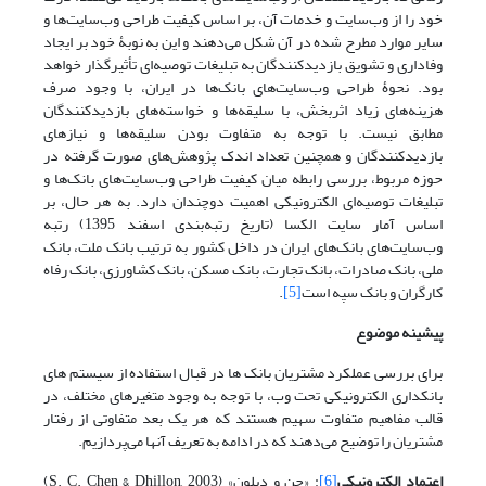
خود را از وب‌سایت و خدمات آن، بر اساس کیفیت طراحی وب‌سایت‌ها و
سایر موارد مطرح شده در آن شکل می‌دهند و این به نوبۀ خود بر ایجاد
وفاداری و تشویق بازدیدکنندگان به تبلیغات توصیه‌ای تأثیرگذار خواهد
بود. نحوۀ طراحی وب‌سایت‌های بانک‌ها در ایران، با وجود صرف
هزینه‌های زیاد اثربخش، با سلیقه‌ها و خواسته‌های بازدیدکنندگان
مطابق نیست. با توجه به متفاوت بودن سلیقه‌ها و نیازهای
بازدیدکنندگان و همچنین تعداد اندک پژوهش‌های صورت گرفته در
حوزه مربوط، بررسی رابطه میان کیفیت طراحی وب‌سایت‌های بانک‌ها و
تبلیغات توصیه‌ای الکترونیکی اهمیت دوچندان دارد. به هر حال، بر
اساس آمار سایت الکسا (تاریخ رتبه‌بندی اسفند 1395) رتبه
وب‌سایت‌های بانک‌های ایران در داخل کشور به ترتیب بانک ملت، بانک
ملی، بانک صادرات، بانک تجارت، بانک مسکن، بانک کشاورزی، بانک رفاه
کارگران و بانک سپه است
[5]
.
پیشینه موضوع
برای بررسی عملکرد مشتریان بانک ها در قبال استفاده از سیستم های
بانکداری الکترونیکی تحت وب، با توجه به وجود متغیرهای مختلف، در
قالب مفاهیم متفاوت سهیم هستند که هر یک بعد متفاوتی از رفتار
مشتریان را توضیح می‌دهند که در ادامه به تعریف آنها می‌پردازیم.
اعتماد الکترونیکی
[6]
: «چن و دیلون» (S. C. Chen & Dhillon, 2003)