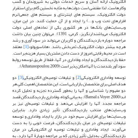
الکترونیک ارائه آسان و سریع خدمات دولتی به شهروندان و کسب
وکارهاست. لذا مقتضی است دولت‌ها به مثابه نخستین گام برای استقرار
دولت الکترونیک، سیستم های اینترنتای و سیستم های جمعی(نرم
افزارهای تحت وب و...) را ایجاد و از آن حمایت کنند. در این میان،
وب‌سایت‌های بانک‌ها در هر کشوری یکی از نمادهای اصلی دولت
الکترونیک می‌باشند(رنگریز، کرمی، 1391). می‌توان چنین بیان داشت
مراجعه دوباره بازدیدکنندگان و کاربران می‌تواند در سودآوری و رشد
هرچه بیشتر دولت الکترونیک ثمربخش باشد. «هاناسوپولو»
[1]
معتقد
است در محیط رقابتی امروز از دست دادن مشتریان بسیار هزینه‌بر است.
حفظ بازدیدکنندگان و ایجاد وفاداری در آنها، فقط از طریق توسعه روابط
سودآور بلندمدت با آنها امکان پذیر است (Athanasopoulou, 2009).
توسعه وفاداری الکترونیکی
[2]
و تبلیغات توصیه‌ای الکترونیکی
[3]
دو
هدف اصلی برای متخصصان بازاریابی است، این متخصصان اهمیت کلیِ هر
دو مفهوم را شناسایی و آنها را به‌طور گسترده تجزیه و تحلیل کرده
اند(Bansal & Voyer, 2000). به بیانی کوتاه، وفاداری بازدیدکنندگان قصد
مراجعه مجدد آنها را افزایش می‌دهد و تبلیغات توصیه‌ای نیز بر
وب‌سایت‌های منتخب بازدیدکنندگان تأثیر زیادی دارد. بنابراین
وب‌سایت‌ها برای افزایش سهم خود در بازار با ایجاد وفاداری و توسعه
تبلیغات توصیه‌ای در میان بازدیدکنندگان، فرصت خوبی را به دست
می‌آورند. ایجاد وفاداری و تبلیغات توصیه ای الکترونیکی در میان
بازدیدکنندگان، به‌دلیل تأثیر زیادی که بر مراجعه دوبارۀ آنها دارد، به