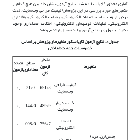
آماری مجذور کای استفاده شد. نتایج آزمون نشان داد بین هیچ کدام از
متغیرهای مورد بررسی در این پژوهش(کیفیت طراحی وب‌سایت، لذت
بردن از وب سایت، اعتماد الکترونیکی، رضایت الکترونیکی، وفاداری
الکترونیکی، تبلیغات توصیه‌ای الکترونیکی) اختلاف معناداری وجود
ندارد. جدول زیر نتایج آزمون را به تفضیل ارائه می‌دهد.
جدول 5. نتایج آزمون کای اسکور متغیرهای پژوهش بر اساس
خصوصیات جمعیت
شناختی
مقدار
سطح
نتیجه
متغیرها
آزمون
معناداری
آزمون
کای
کیفیت طراحی
651/8
21/0
رد
وب‌سایت
لذت بردن از
489/9
144/0
رد
وب‌سایت
اعتماد
756/7
098/0
رد
الکترونیکی
جنس(زن، مرد)
رضایت