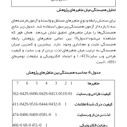
تحلیل همبستگی میان متغیرهای پژوهش
برای سنجش رابطه و نوع متغیرهای مستقل و وابسته و آزمون فرضیه‌های
سه تا یازده از آزمون همبستگی پیرسون استفاده شد. جدول زیر نتایج
همبستگی‌ها را میان متغیرهای تحقیق نشان می‌دهد. همان طور که
مشاهده می‌شود(جدول6) بین تمامی متغیرهای پژوهش رابطه
همبستگی مثبت و معناداری وجود دارد. بیشترین و کمترین میزان
همبستگی به ترتیب میان متغیرهای لذت بردن از وب سایت و کیفیت
طراحی وب سایت(413/.) و اعتماد الکترونیکی و تبلیغات توصیه‌ای
(691/.) است.
جدول 6: محاسبه همبستگی بین متغیّرهای پژوهش
متغیرها
1
2
3
4
5
6
7
کیفیت طراحی وب
سایت
1
519/0
413/0
429/0
496/0
429/0
562/0
کیفیت درک شدۀ اطلاعات
1
432/0
444/0
516/0
429/0
411/0
لذت بردن از وب
سایت
1
581/0
469/0
486/0
474/0
رضایت الکترونیکی
1
451/0
68/0
466/0