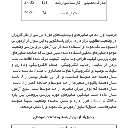
مدرک تحصیلی
کارشناسی ارشد
121
27/35
دکترای تخصصی
74
59/21
فرضیه اول: تمامی متغیرهای وب‌سایت‌های مورد بررسی از نظر کاربران
در وضعیت مطلوبی قرار دارد. برای پاسخگویی به این سؤال از آزمون تی
استیودنت تک نمونه ای استفاده شد. از این آزمون برای بررسی وضعیت
موجود متغیرهای تحقیق استفاده شد؛ بدین صورت که چنانچه متغیرهای
مورد بررسی(کیفیت طراحی وب سایت، کیفیت درک شده اطلاعات، لذت
بردن از سایت، رضایت الکترونیکی، اعتماد الکترونیکی، وفاداری و
تبلیغات توصیه‌ای الکترونیکی) تفاوت معناداری با عدد 3 نداشته باشد،
نشان‌دهندۀ حدّ متوسط آنهاست، و اگر این مقدار بیشتر از 3 باشد
نشان‌دهندۀ بالابودن متغیرها از حدّ متوسط و چنانچه کمتر از 3 باشد،
نشان‌دهندۀ کم بودن میزان متغیرها از حد متوسط است. نتایج آزمون
نشان داده است میانگین متغیرهای مورد بررسی پژوهش بین بازه
269/2 تا 141/3 قرار دارد و نشان دهنده وضعیت نسبتاً متوسط
متغیرهاست. جدول4 نتایج آزمون تی تک نمونه‌ای را نشان می‌دهد.
جدول4. آزمون تی استیودنت تک نمونه
ای
مقدار آزمون
سطح