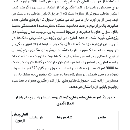
استفاده از فرمول آلفای کرونباخ پایایی پرسش نامه 86% برآورد شد.
برای سنجش روایی ابزار اندازه‌گیری نیز از اعتبار عاملی بهره گرفته شد.
اعتبار عاملی صورتی از سازه است که از طریق تحلیل عاملی به دست می
آید. پس از برآورد بار عاملی تمامی متغیر(جدول 2) بارهای عاملی همه
متغیرها بالاتر از نیم درصد محاسبه شدکه نشان‌دهندۀ همبستگی نسبتا
بالای سؤال های با متغیرهای مربوط است. بدین ترتیب، مدل پیشنهادی
پژوهش تأیید شد. جامعه آماری در این پژوهش مشتریان بانک‌ها در
شهرستان ارومیه بودند که حداقل یک بار سابقه انجام امور بانکی از
طریق وب‌سایت بانک مورد نظر را داشتند. روش نمونه‌گیری این پژوهش
از نوع طبقه‌ای و بر اساس مشتریان بانک‌ها بود. با توجه به اینکه تعداد
جامعه آماری بر اساس استعلام مشتریان دارنده درگاه الکترونیکی بانک
ها 9000 نفر تخمین زده شد، بر اساس جدول مورگان 375 نفر به عنوان
نمونه بررسی شدند. پرسش‌نامه‌ها به صورت حضوری به مشتریان در
دسترس ارائه شد. جدول2 متغیرهای ابزار اندازه‌گیری همراه با محاسبه
روایی و پایایی آن را نشان می‌دهد.
جدول 2. تعریف‌های متغیرهای پژوهش و محاسبه روایی و پایایی ابزار
اندازه
گیری
آلفای پیش
متغیر
شاخص ها
بار عاملی
آزمون