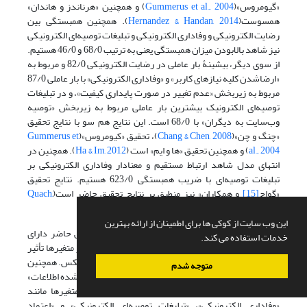
«گیومروس»(
Gummerus et al., 2004
) و همچنین «هرناندز و هاندان»
همسوست(
Hernandez & Handan, 2014
). همچنین همبستگی بین
رضایت الکترونیکی و وفاداری الکترونیکی و تبلیغات توصیه‌ای الکترونیکی
نیز شاهد بالابودن میزان همبستگی یعنی به ترتیب 68/0 و 46/0 هستیم.
از سوی دیگر، بیشینۀ بار عاملی در رضایت الکترونیکی 82/0 و مربوط به
«ارضاشدن کلیه نیازهای کاربر» و «وفاداری الکترونیکی» با بار عاملی 87/0
مربوط به زیربخش «عدم تغییر در صورت پایداری کیفیت»، و در تبلیغات
توصیه‌ای الکترونیک بیشترین بار عاملی مربوط به زیربخش «توصیه
وب‌سایت به دیگران» با 68/0 است. این نتایج هم سو با نتایج تحقیق
«چنگ و چن»(
Chang & Chen, 2008
)، تحقیق «کیومروس»(
Gummerus et
al., 2004
) و همچنین تحقیق «ها و ایم» است (
Ha & Im, 2012
). همچنین در
انتهای مدل شاهد ارتباط مستقیم و معنادار وفاداری الکترونیکی بر
تبلیغات توصیه‌ای با ضریب همبستگی 623/0 هستیم. نتایج تحقیق
«گواچ
[15]
و همکاران» نیز منطبق بر نتایج تحقیق حاضر است(
Quach,
).
Thaichon, & Jebarajakirthy, 2016
این وب سایت از کوکی ها برای اطمینان از ارائه بهترین
به طور کلی می توان بیان داشت مدل ساختاری پژوهش حاضر دارای
خدمات استفاده می کند.
متغیرهای کاملا وابسته به هم است و بهبود در هر کدام از متغیرها تأثیر
مستقیم و مثبتی بر روی سایر متغیرها خواهد داشت و برعکس. همچنین
متوجه شدم
متغیرهایی مانند «کیفیت طراحی وب‌سایت» و«کیفیت درک شده اطلاعات»
از سوی مدیران وب‌سایت‌ها کنترل می‌شوند و سایر متغیرها مانند
«وفاداری الکترونیکی»، «تیلیغات توصیه‌ای الکترونیکی» و «اعتماد