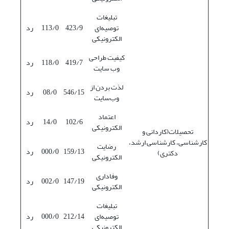
تبلیغات
توصیه‌ای
423/9
113/0
رد
الکترونیکی
کیفیت طراحی
419/7
118/0
رد
وب سایت
لذت بردن از
546/15
08/0
رد
وب‌سایت
اعتماد
102/6
14/0
رد
الکترونیکی
تحصیلات(کاردانی و
کارشناسی، کارشناسی ارشد،
رضایت
159/13
000/0
رد
دکتری)
الکترونیکی
وفاداری
147/19
002/0
رد
الکترونیکی
تبلیغات
توصیه‌ای
212/14
000/0
رد
الکترونیکی