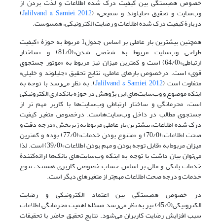
خصوص همبستگی بین کیفیت درک شده اطلاعات و لذت بردن از
وب‌سایت و تحقیق «جلیلوند و سمیعی» (
Jalilvand & Samiei, 2012
)
دربارۀ کیفیت درک شده اطلاعات و رضایت الکترونیکی، همسوست.
همچنین بیشترین بار عاملی بر اساس جدول1 مربوط به حوزۀ «کیفیت
طراحی وب‌سایت مربوط به شخصی شدن»(81/0) و «ساختار
ارتباطی»(64/0) است و کمترین میزان نیز مربوط به «موتور جستجوی
قوی» است. درخصوص بارهای عاملی، نتایج تحقیق «جلیلوند و خلیلی»
متفاوت است (
Jalilvand & Samiei, 2012
). به نظر می‌رسد با توجه به
اینکه موضوع و وب‌سایت‌های این پژوهش در حوزه بانکداری الکترونیکی
است، محرمانگی و ساختار ارتباطی وب‌سایت‌ها با کاربر مهم تر از
جستجوی مطالب در داخل وب‌سایت‌هاست. درخصوص متغیر کیفیت
درک شده اطلاعات، بیشترین بار عاملی مربوط به زیربخش «درجه دقت و
صحت اطلاعات»(70/0) و «متنوع بودن خدمات»(77/0) بوده و کمترین
میزان مربوط به «قابل توجه بودن و مهم بودن اطلاعات»(39/0) است. لذا
می‌توان بیان داشت با توجه به اینکه وب‌سایت‌های بانک‌ها ارائه‌کنندۀ
خدمات بانکی و مالی بر اساس حساب خصوصی کاربری هستند، تنوع
خدمات و درجه صحت اطلاعات مهم‌تر از متغیرهای دیگر است.
در خصوص همبستگی بین اعتماد الکترونیکی و رضایت
الکترونیکی(45/0) نیز به نظر می‌رسد مسئله اهمیت محرمانگی اطلاعات
سبب افزایش رضایت کاربران می‌شود. نتایج تحقیق حاضر با تحقیقات