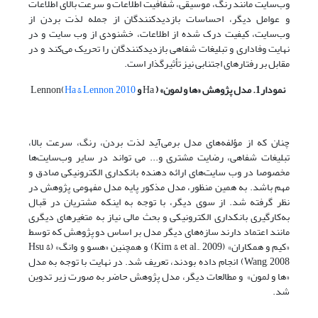
وب‌سایت مانند رنگ، موسیقی، شفافیت اطلاعات و سرعت بالای اطلاعات
و عوامل دیگر، احساسات بازدیدکنندگان از جمله لذت بردن از
وب‌سایت، کیفیت درک شده از اطلاعات، خشنودی از وب سایت و در
نهایت وفاداری و تبلیغات شفاهی بازدیدکنندگان را تحریک می‌کند و در
مقابل بر رفتارهای اجتنابی نیز تأثیرگذار است.
نمودار1.
مدل پژوهش «ها و لمون» (
Ha
و
Ha & Lennon, 2010
Lennon(
چنان که از مؤلفه‌های مدل برمی‌آید لذت بردن، رنگ، سرعت بالا،
تبلیغات شفاهی، رضایت مشتری و... می تواند در سایر وب‌سایت‌ها
مخصوصا در وب سایت‌های ارائه دهنده بانکداری الکترونیکی صادق و
مهم باشد. به همین منظور، مدل مذکور پایه مدل مفهومی پژوهش در
نظر گرفته شد. از سوی دیگر، با توجه به اینکه مشتریان در قبال
به‌کارگیری بانکداری الکترونیکی و بحث مالی نیاز به متغیرهای دیگری
مانند اعتماد دارند سازه‌های دیگر مدل بر اساس دو پژوهش که توسط
«کیم و همکاران» (Kim & et al., 2009) و همچنین «هسو و وانگ» (Hsu &
Wang, 2008) انجام داده بودند، تعریف شد. در نهایت با توجه به مدل
«ها و لمون» و مطالعات دیگر، مدل پژوهش حاضر به صورت زیر تدوین
شد.