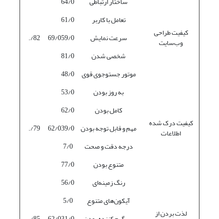
ساختار ارتباطی
64/0
تعامل با کاربر
61/0
کیفیت طراحی
سرعت نمایش
59/0
69/0
82/.
وب‌سایت
شخصی شدن
81/0
موتور جستوجوی قوی
48/0
به روز بودن
53/0
کامل بودن
62/0
کیفیت درک شده
مهم و قابل توجه بودن
39/0
62/0
79/.
اطلاعات
درجه دقت و صحت
7/0
متنوع بودن
77/0
رنگ زمینه‌ای
56/0
آیکون‌های متنوع
5/0
لذت بردن از
سرگرم کننده بودن
31/0
62/0
85/.