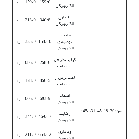
159/6
159/0
رد
الکترونیکی
وفاداری
346/8
213/0
رد
الکترونیکی
تبلیغات
توصیه‌ای
158/10
325/0
رد
الکترونیکی
کیفیت طراحی
258/6
086/0
رد
وب‌سایت
لذت بردن از
856/5
178/0
رد
وب‌سایت
اعتماد
693/9
066/0
رد
الکترونیکی
سن(30-18، 45-31، >45)
رضایت
469/17
344/0
رد
الکترونیکی
وفاداری
654/12
211/0
رد
الکترونیکی