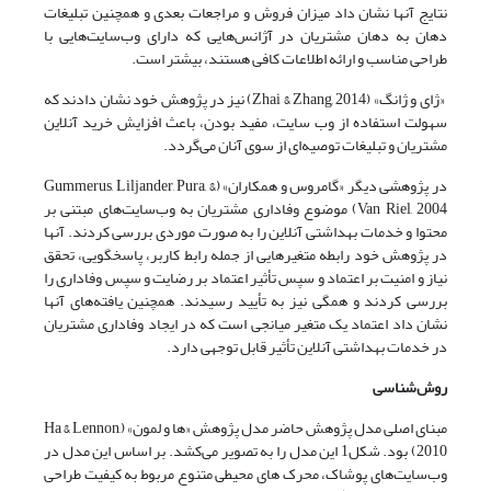
نتایج آنها نشان داد میزان فروش و مراجعات بعدی و همچنین تبلیغات
دهان به دهان مشتریان در آژانس‌هایی که دارای وب‌سایت‌هایی با
طراحی مناسب و ارائه اطلاعات کافی هستند، بیشتر است.
«ژای و ژانگ» (Zhai & Zhang, 2014) نیز در پژوهش خود نشان دادند که
سهولت استفاده از وب سایت، مفید بودن، باعث افزایش خرید آنلاین
مشتریان و تبلیغات توصیه‌ای از سوی آنان می‌گردد.
در پژوهشی دیگر «گامروس و همکاران» (Gummerus, Liljander, Pura, &
Van Riel, 2004) موضوع وفاداری مشتریان به وب‌سایت‌های مبتنی بر
محتوا و خدمات بهداشتی آنلاین را به صورت موردی بررسی کردند. آنها
در پژوهش خود رابطه متغیرهایی از جمله رابط کاربر، پاسخگویی، تحقق
نیاز و امنیت بر اعتماد و سپس تأثیر اعتماد بر رضایت و سپس وفاداری را
بررسی کردند و همگی نیز به تأیید رسیدند. همچنین یافته‌های آنها
نشان داد اعتماد یک متغیر میانجی است که در ایجاد وفاداری مشتریان
در خدمات بهداشتی آنلاین تأثیر قابل توجهی دارد.
روش
شناسی
مبنای اصلی مدل پژوهش حاضر مدل پژوهش «ها و لمون» (Ha & Lennon,
2010) بود. شکل1 این مدل را به تصویر می‌کشد. بر اساس این مدل در
وب‌سایت‌های پوشاک، محرک های محیطی متنوع مربوط به کیفیت طراحی