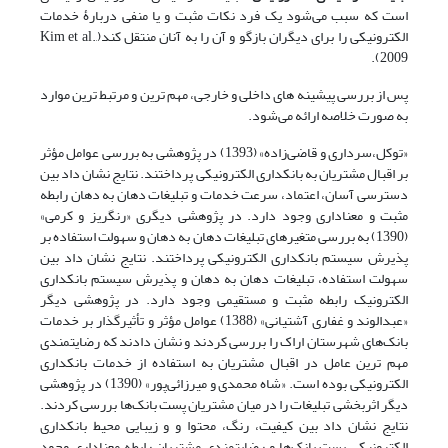
است که سبب می‌شود یک فرد نکات مثبت و یا منفی دربارۀ خدمات
الکترونیکی را برای دیگران بازگو و آن را به آنان منتقل کند(Kim et al.,
2009).
پس از بررسی پیشینه های داخلی و خارجی، مهم ترین و مرتبط ترین موارد
به صورت خلاصه ارائه می‌شود.
«توکل،سرداری و قاضی‌زاده» (1393) در پژوهشی به بررسی عوامل مؤثر
بر اقبال مشتریان به بانکداری الکترونیکی پرداختند. نتایج نشان داد بین
دسترسی آسان، اعتماد، سرعت خدمات و تبلیغات دهان به دهان رابطه
مثبت و معناداری وجود دارد. در پژوهشی دیگری «رنگریز و کرمی»
(1390) به بررسی متغیرهای تبلیغات دهان به دهان و سهولت استفاده بر
پذیرش سیستم بانکداری الکترونیکی پرداختند. نتایج نشان داد بین
سهولت استفاده، تبلیغات دهان به دهان و پذیرش سیستم بانکداری
الکترونیک رابطه مثبت و مستقیمی وجود دارد. در پژوهشی دیگر
«عبدالوند و غفاری آشتیانی» (1388) عوامل مؤثر و تأثیرگذار بر خدمات
بانک‌های شهرستان اراک را بررسی کردند و نشان دادند که رضایتمندی
مهم ترین عامل در اقبال مشتریان به استفاده از خدمات بانکداری
الکترونیکی بوده است. «شاه محمدی و میرزائی‌پور» (1390) در پژوهشی
دیگر اثربخشی تبلیغات را در میان مشتریان پست‌ بانک‌ها بررسی کردند.
نتایج نشان داد بین کیفیت، رنگ، محتوا و و زیبایی محیط بانکداری
الکترونیکی پست بانک‌ها و رضایتمندی مشتریان رابطه معناداری وجود