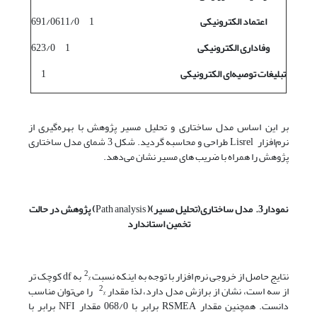
اعتماد الکترونیکی
1
611/0
691/0
وفاداری الکترونیکی
1
623/0
تبلیغات توصیه
ای الکترونیکی
1
بر این اساس مدل ساختاری و تحلیل مسیر پژوهش با بهره‌گیری از
نرم‌افزار Lisrel طراحی و محاسبه گردید. شکل 3 شمای مدل ساختاری
پژوهش را همراه با ضریب های مسیر نشان می‌دهد.
نمودار3. مدل ساختاری(تحلیل مسیر)(
Path analysis
) پژوهش در حالت
تخمین استاندارد
2
نتایج حاصل از خروجی نرم افزار با توجه به اینکه نسبت
به df کوچک تر
ᵡ
2
از سه است، نشان از برازش مدل دارد، لذا مقدار
را می‌توان مناسب
ᵡ
دانست. همچنین مقدار RSMEA برابر با 068/0 مقدار NFI برابر با