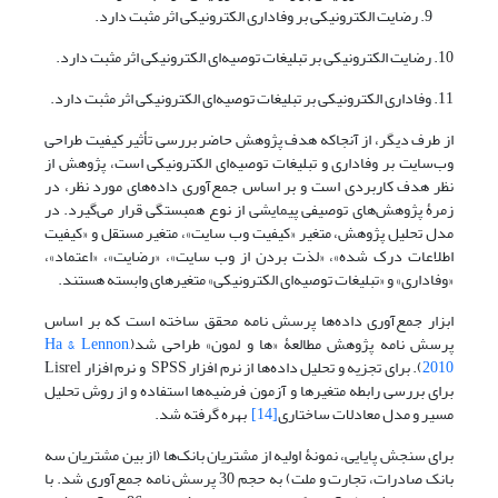
رضایت الکترونیکی بر وفاداری الکترونیکی اثر مثبت دارد.
10. رضایت الکترونیکی بر تبلیغات توصیه‌ای الکترونیکی اثر مثبت دارد.
11. وفاداری الکترونیکی بر تبلیغات توصیه‌ای الکترونیکی اثر مثبت دارد.
از طرف دیگر، از آنجاکه هدف پژوهش حاضر بررسی تأثیر کیفیت طراحی
وب‌سایت بر وفاداری و تبلیغات توصیه‌ای الکترونیکی است، پژوهش از
نظر هدف کاربردی است و بر اساس جمع‌آوری داده‌های مورد نظر، در
زمرۀ پژوهش‌های توصیفی پیمایشی از نوع همبستگی قرار می‌گیرد. در
مدل تحلیل پژوهش، متغیر «کیفیت وب سایت»، متغیر مستقل و «کیفیت
اطلاعات درک شده»، «لذت بردن از وب سایت»، «رضایت»، «اعتماد»،
«وفاداری» و «تبلیغات توصیه‌ای الکترونیکی» متغیرهای وابسته هستند.
ابزار جمع‌آوری داده‌ها پرسش نامه محقق ساخته است که بر اساس
پرسش نامه پژوهش مطالعۀ «ها و لمون» طراحی شد(
Ha & Lennon,
2010
). برای تجزیه و تحلیل داده‌ها از نرم افزار SPSS و نرم افزار Lisrel
برای بررسی رابطه متغیرها و آزمون فرضیه‌ها استفاده و از روش تحلیل
مسیر و مدل معادلات ساختاری
[14]
بهره گرفته شد.
برای سنجش پایایی، نمونۀ اولیه از مشتریان بانک‌ها (از بین مشتریان سه
بانک صادرات، تجارت و ملت) به حجم 30 پرسش نامه جمع‌آوری شد. با