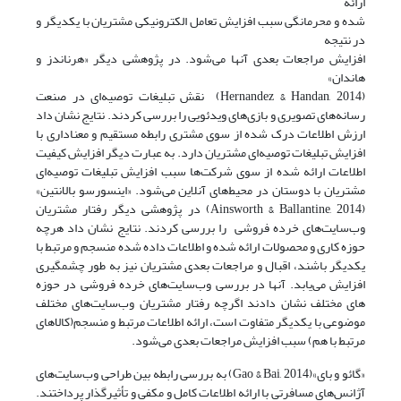
ارائه
شده و محرمانگی سبب افزایش تعامل الکترونیکی مشتریان با یکدیگر و
در نتیجه
افزایش مراجعات بعدی آنها می‌شود. در پژوهشی دیگر «هرناندز و
هاندان»
(Hernandez & Handan, 2014) نقش تبلیغات توصیه‌ای در صنعت
رسانه‌های تصویری و بازی‌های ویدئویی را بررسی کردند. نتایج نشان داد
ارزش اطلاعات درک شده از سوی مشتری رابطه مستقیم و معناداری با
افزایش تبلیغات توصیه‌ای مشتریان دارد. به عبارت دیگر افزایش کیفیت
اطلاعات ارائه شده از سوی شرکت‌ها سبب افزایش تبلیغات توصیه‌ای
مشتریان با دوستان در محیط‌های آنلاین می‌شود. «اینسورسو بالانتین»
(Ainsworth & Ballantine, 2014) در پژوهشی دیگر رفتار مشتریان
وب‌سایت‌های خرده فروشی را بررسی کردند. نتایج نشان داد هرچه
حوزه کاری و محصولات ارائه شده و اطلاعات داده شده منسجم و مرتبط با
یکدیگر باشند، اقبال و مراجعات بعدی مشتریان نیز به طور چشمگیری
افزایش می‌یابد. آنها در بررسی وب‌سایت‌های خرده فروشی در حوزه
های مختلف نشان دادند اگرچه رفتار مشتریان وب‌سایت‌های مختلف
موضوعی با یکدیگر متفاوت است، ارائه اطلاعات مرتبط و منسجم(کالاهای
مرتبط با هم) سبب افزایش مراجعات بعدی می‌شود.
«گائو و بای»(Gao & Bai, 2014) به بررسی رابطه بین طراحی وب‌سایت‌های
آژانس‌های مسافرتی با ارائه اطلاعات کامل و مکفی و تأثیرگذار پرداختند.