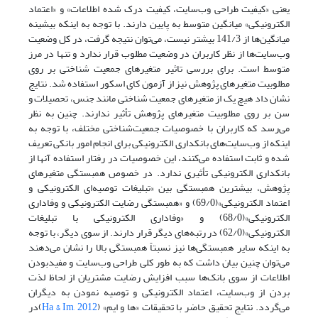
یعنی «کیفیت طراحی وب‌سایت، کیفیت درک شده اطلاعات» و «اعتماد
الکترونیکی» میانگین متوسط به پایین دارند. با توجه به اینکه بیشینه
میانگین‌ها از 141/3 بیشتر نیست، می‌توان نتیجه‌ گرفت، در کل وضعیت
وب‌سایت‌ها از نظر کاربران در وضعیت مطلوب قرار ندارد و تنها در مرز
متوسط است. برای بررسی تاثیر متغیرهای جمعیت شناختی بر روی
مطلوبیت متغیرهای پژوهش نیز از آزمون کای اسکور استفاده شد. نتایج
نشان داد هیچ یک از متغیرهای جمعیت شناختی مانند جنس، تحصیلات و
سن بر روی مطلوبیت متغیرهای پژوهش تأثیر ندارند. چنین به نظر
می‌رسد که کاربران با خصوصیات جمعیت‌شناختی مختلف، با توجه به
اینکه از وب‌سایت‌های بانکداری الکترونیکی برای انجام امور بانکی تعریف
شده و ثابت استفاده می‌کنند، این خصوصیات در رفتار استفاده آنها از
بانکداری الکترونیکی تأثیری ندارد. در خصوص همبستگی متغیرهای
پژوهش، بیشترین همبستگی بین «تبلیغات توصیه‌ای الکترونیکی و
اعتماد الکترونیکی»(69/0) و «همبستگی رضایت الکترونیکی و وفاداری
الکترونیکی»(68/0) و «وفاداری الکترونیکی با تبلیغات
الکترونیکی»(62/0) در رتبه‌های دیگر قرار دارند. از سوی دیگر، با توجه
به اینکه سایر همبستگی‌ها نیز نسبتاً همبستگی بالا را نشان می‌دهند
می‌توان چنین بیان داشت که به طور کلی طراحی وب‌سایت و مفیدبودن
اطلاعات از سوی بانک‌ها سبب افزایش رضایت مشتریان از لحاظ لذت
بردن از وب‌سایت، اعتماد الکترونیکی و توصیه نمودن به دیگران
می‌گردد. نتایج تحقیق حاضر با تحقیقات «ها و ایم» (
Ha & Im, 2012
)در