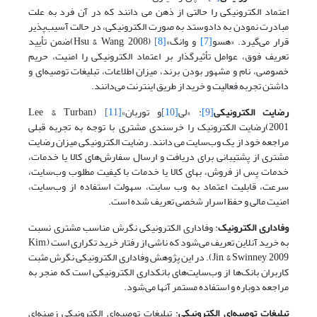
اعتماد الکترونیکی را حالتی از ذهن می دانند که در آن فرد به علت
مبادرت نمودن به دادوستد به صورت الکترونیکی، در حالت آسیب‌پذیر
قرار می‌گیرد. «هسو
[7]
و وانگ»
[8]
(Hsu & Wang, 2008)ضمن تأیید
تعریف فوق، عوامل تأثیرگذار بر اعتماد الکترونیکی را امنیت، حریم
خصوصی، نام و مشهور بودن برند، میزان اطلاعات، تبلیغات توصیه‌ای و
داشتن تجربه فعالیت و خرید از طریق اینترنت می‌دانند.
رضایت الکترونیکی
[9]
: «لی
[10]
و توربان»
[11]
(Lee & Turban,
2001)رضایت الکترونیک را خرسندی مشتری با توجه به تجربه قبلی
مراجعه خود از یک وب‌سایت می دانند. رضایت الکترونیکی میزان رضایت
مشتری از پشتیبانی برای دریافت و ارسال سفارش‌های کالا یا خدمات،
خدمات پس از فروش، بهای کالا یا خدمات با کیفیت مطلوب وب‌سایت،
سرعت، قابلیت اعتماد به وب سایت، سهولت استفاده از وب‌سایت،
امنیت مالی و حفظ اسرار شخصی تعریف شده است.
وفاداری الکترونیک
: وفاداری الکترونیکی نگرش مناسب مشتری نسبت
به خرید آنلاین تعریف می‌شود که ناشی از رفتار خرید تکراری است (Kim,
Jin, & Swinney, 2009). در این پژوهش وفاداری الکترونیکی نگرش مثبت
کاربران بانک‌ها از وب‌سایت‌های بانکداری الکترونیکی است که منجر به
مراجعه دوباره و استفاده مستمر آنها می‌شود.
تبلیغات توصیه
ای الکترونیکی
: تبلیغات توصیه‌ای الکترونیکی زمینه‌ای