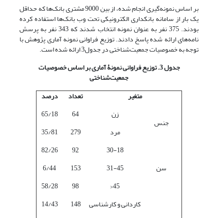
بر اساس نمونه‌گیری انجام شده، از بین 9000 مشتری بانک‌ها که حداقل
یک بار از سامانه بانکداری الکترونیکی تحت وب بانک‌ها استفاده کرده
بودند. 375 نفر به عنوان نمونه انتخاب شدند که 343 نفر به پرسش
نامه‌های ارائه شده پاسخ دادند. توزیع فراوانی نمونه آماری پژوهش با
توجه به خصوصیات جمعیت‌شناختی در جدول3 ارائه شده است.
جدول 3. توزیع فراوانی نمونۀ آماری بر اساس خصوصیات
جمعیت
شناختی
متغیر
تعداد
درصد
زن
64
65/18
جنس
مرد
279
35/81
82/26
92
30-18
سن
31-45
153
6/44
58/28
98
45<
کاردانی و کارشناسی
148
14/43