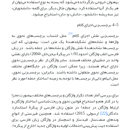
به‎عنوان خروجی بازگردانده می‌شود که بسته به نوع استفاده می‌توان از
هر یک از آنها استفاده کرد. به‎عنوان مثال دیگر، برای کلمه «دانشجویان»
نیز سه ریشه «دانشجو»، «دانش» و «دان» استخراج می‎شود.
4-5 برچسب‌زنی اجزای کلام
[21]
برچسب‌زنی نقش اجزای کلام
عمل انتساب برچسب‌های نحوی به
واژه‌ها و نشانه‌های تشکیل‎دهندۀ یک متن است؛ به‎صورتی که این
برچسب‌ها نشان‎دهندۀ نقش واژگان و نشانه‌ها در جمله باشد. در زبان
فارسی اغلب واژگان (حدود91%) در پیکرۀ بیجن‌خان (2004) دارای نقشی
واحد در جمله‎های مختلف هستند. سایر واژگان از نظر برچسب‌زنِ نحوی
دارای ابهام هستند، زیرا ممکن است واژگان در جایگاه‌های مختلف
برچسب‌های نحوی متفاوتی داشته باشند. بنابراین، برچسب‌زنی نحوی،
عمل ابهام‌زدایی از برچسب‌ها با توجه به زمینه (ساختار جمله) مورد نظر
است.
برای بررسی آمار تعداد تکرار واژگان و برچسب‌های مختلف به‎صورت مجزا
یا در کنار هم و استخراج قوانین نحوی و ریخت‌شناسی (ساختار واژگان و
ارتباط واژگان در جمله) در متون زبان فارسی از پیکرۀ استاندارد
دادگان
[22]
(رسولی، 2015) استفاده شد. همچنین فهرستی از انواع
وندهای صفت‌ساز، قید‌ساز و اسم‌ساز در واژگان زبان فارسی برای
استفاده جهت پیش‌بینی احتمالات اولیه به واژگان جدید (خارج از پیکره)،