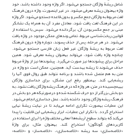
شامل ریشۀ واژگان جستجو می‌شود. اگر واژه وجود داشته باشد، خود
واژه به‎عنوان ریشه معرفی می‎شود. در غیر این‎صورت، واژه درون فرهنگ
لغت مربوط به واژگان جمع مکسر و بدون قاعده جستجو می‌شود. اگر واژه
در این فرهنگ لغت یافت شود، معادل مفرد آن به همراه یک نشانگر
مبنی بر جمع مکسربودن آن، برگردانده می‌شود. سپس با استفاده از
قوانین ریخت‌شناسی مربوط، تمامی وندهای ممکن موجود در واژه یافت
می‌شود. در هر مرحله، پس از حذف پسوند، دوباره واژه درون فرهنگ
لغت مربوط به ریشۀ واژگان غیر فعل زبان فارسی جستجو می‌شود.
چنانچه واژه یافت شود، می‌تواند به‎عنوان ریشه معرفی شود. همین
مراحل برای پیشوندها نیز صورت می‌گیرد. پیشوندها نیز از واژۀ مربوط
حذف می‌شوند تا ریشه به‎دست آید. همچنین، ممکن است دو واژه در
متن به هم متصل شده باشند و برنامه نتواند طبق روال فوق آنها را
ریشه‌یابی کند. به‎منظور رفع این مشکل، برای جداسازی واژگان
به‎هم‎چسبیده در متن، هر واژه که در فرهنگ ریشه واژگان یافت نشود، به
دو بخش بزرگ‎تر از دو حرف شکسته شده و درصورتی‎که هر دو بخش در
فرهنگ ریشه واژگان وجود داشته باشد، عمل جداسازی انجام می‌شود.
این عملیات به‎صورت تکراری ادامه می‌یابد تا در نهایت ریشۀ نهایی
استخراج گردد. با تکرار این عملیات، ابزار ریشه‌یابی این قابلیت را پیدا
می‌کند که بتواند سطوح (ریشه‌ها) معانی مختلف واژه را (برای استفاده در
کاربردهای گوناگون) استخراج کند. به‎عنوان مثال، برای واژۀ
«خلاصه‌سازی» سه ریشه «خلاصه‌سازی»، «خلاصه‌ساز» و «خلاصه»