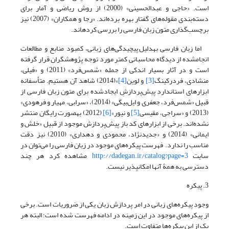
است. «حاجی و عبدالحسینی» (2000) از روش ریاضی و آمار برای
دسته‌بندی مقوله‌های گفتار بهره برده‌اند. «رجا و همکاران» (2007) نیز
برچسب‌گذاری متون زبان فارسی را بررسی کرده‎اند.
اما زبان فارسی به‎دلیل پیچیدگی‌های زبانی، کمبود منابع و مطالعات
انجام‎شده از دیدگاه محاسباتی کمتر مورد توجه پژوهشگران قرار گرفته
است و در آثار بسیار اندکی از جمله «شمس‌فرد» (2011) و «فیلی،
منشادی، فردرکینگ
[3]
و لوین
[4]
»(2014) شاهد آن هستیم. متأسفانه
ابزارهای استانداردِ پیش‌پردازشِ ایجادشده برای متون زبان فارسی از
قبیل «شمس‌فرد، جعفری و ایل‌بیگی» (2014)، «سرابی، مهیار و فرهودی»
(2013) و «سراجی، مقیسی
[5]
و نیور»
[6]
(2012) به‎صورت رایگان منتشر
نشده‌اند. برخی از ابزارهای کد باز پیش‌پردازش موجود از قبیل «خلش و
ایمانی» (2014) و «جدیدنژاد، محمودی و دهداری» (2010) نیز دقت
مناسب را ندارد. فهرست پیکره‌های موجود در زبان فارسی را می‌توان در
سایت
http://dadegan.ir/catalog?page=3
مشاهده کرد هر چند
دسترسی به همۀ آنها امکان‎پذیر نیست.
3. پیکره
وجود پیکره‌های زبانی در امر پردازش زبان یکی از ضروریات است. برخی
از پیکره‌های موجود در این زمینه در ادامه فهرست شده است؛ البته هر
یک از این پیکره‌ها متفاوت است.