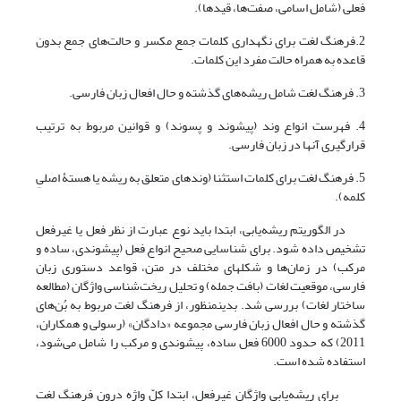
فعلی (شامل اسامی، صفت‌ها، قیدها).
2.فرهنگ لغت برای نگهداری کلمات جمع مکسر و حالت‌های جمع بدون
قاعده به همراه حالت مفرد این کلمات.
3. فرهنگ لغت شامل ریشه‌های گذشته و حال افعال زبان فارسی.
4. فهرست انواع وند (پیشوند و پسوند) و قوانین مربوط به ترتیب
قرارگیری آنها در زبان فارسی.
5. فرهنگ لغت برای کلمات استثنا (وندهای متعلق به ریشه یا هستۀ اصلیِ
کلمه).
در الگوریتم ریشه‌یابی، ابتدا باید نوع عبارت از نظر فعل یا غیرفعل
تشخیص داده شود. برای شناسایی صحیح انواع فعل (پیشوندی، ساده و
مرکب) در زمان‌ها و شکل‎های مختلف در متن، قواعد دستوری زبان
فارسی، موقعیت لغات (بافت جمله) و تحلیل ریخت‌شناسی واژگان (مطالعه
ساختار لغات) بررسی شد. بدین‎منظور، از فرهنگ لغت مربوط به بُن‌های
گذشته و حال افعال زبان فارسی مجموعه «دادگان» (رسولی و همکاران،
2011) که حدود 6000 فعل ساده، پیشوندی و مرکب را شامل می‌شود،
استفاده شده است.
برای ریشه‌یابی واژگان غیرفعل، ابتدا کلّ واژه درون فرهنگ لغت