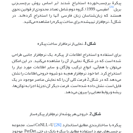
پیکرۀ برچسب‌خورده استخراج شدند (بر اساس روش برچسب‌زنی
[25]
بریل
(مقیسی، 1999). گروه دوم شامل تعداد محدودی از قوانین نحوی
هستند که زبان‌شناسان زبان فارسی آنها را استخراج کرده‌اند. در
شکل1، نرم‌افزار تهیه‎شده برای ساخت پیکره را مشاهده می‌کنید.
شکل 1.
نمایی از نرم‎افزار ساخت پیکره
برای استفاده و استخراج اطلاعات از پیکره، یک نرم‌افزار جانبی طراحی
شده است که در شکل4 نمایی از آن را مشاهده می‌کنید. در این امکان
می‌توان با هم‌آیی، انواع ترکیب واژگان و سایر اطلاعات مورد نیاز را
استخراج کرد. اما خود نرم‌افزار هم به دو شیوه خروجی اطلاعات را نشان
می‌دهد که در شکل 2 فرمت کلی آن را که نمایش عناصر موجود در یک
فایل است، نشان داده شده است. فرمت دیگر آن تجزیّۀ اجزا به توکن‌ها،
ریشه و روابط معنایی را بیرون می‌دهد.
شکل 2.
خروجی هر پوشه از نرم‌افزار پیکره‌ساز
پیکره با ساختاربندی مطابق استاندارد CoNLL-U
[26]
است. مجموعه
برچسب‌های مورد استفاده مطابق با پیکره بانک درختی PerDet موجود