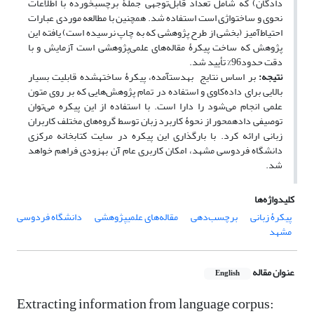
دادگان) که شامل تعداد قابل‌توجهی جملۀ برچسب‎خورده با اطلاعات
نحوی و ساخت‎واژی است استفاده شد. همچنین با مطالعه موردی عبارات
احتیاط‌آمیز (بخشی از طرح پژوهشی که به چاپ نرسیده است) یافته‌ این
پژوهش که ساخت پیکرۀ مقاله‌های علمی‌پژوهشی است آزمایش و با
دقت حدود96% تأیید شد.
نتیجه:
بر اساس نتایج به‎دست‎آمده، پیکرۀ ساخته‎شده قابلیت بسیار
بالایی برای داده‌کاوی و استفاده در تمام پژوهش‌هایی که بر روی متون
علمی انجام می‌شود را دارا است. با استفاده از این پیکره می‌توان
توصیفی داده‎محور از نحوۀ کاربرد زبان توسط گروه‌های مختلف کاربران
زبانی ارائه کرد. با بارگذاری این پیکره در سایت کتابخانه مرکزی
دانشگاه فردوسی مشهد، امکان کاربری عام آن به‎زودی فراهم خواهد
شد.
کلیدواژه‌ها
پیکرۀ زبانی
برچسب‌دهی
مقاله‌های علمی‎پژوهشی
دانشگاه فردوسی
مشهد
عنوان مقاله
English
Extracting information from language corpus: