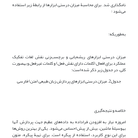
نامگذاری شد. برای محاسبۀ میزان درستی ابزارها از رابطۀ زیر استفاده
می‌شود :
به‌طوری‎که:
میزان درستی ابزارهای ریشه‌یابی و برچسب‌زنی نقش لغات تفکیک
عملکرد برای افعال (کلمات دارای نقش فعل) و کلمات غیرفعل و به‎صورت
کلی، در جدول زیر ذکر شده است:
جدول2. میزان درستی ابزارهای پردازش زبان طبیعی (متن) فارسی
خلاصه و نتیجه‌گیری
امروزه نیاز به افزودن فراداده به داده‌های عظیم جهت پردازش آنها
به‎وسیلۀ ماشین، بیش از پیش احساس می‌شود. یکی از بهترین روش‌ها
برای این نوع کاربرد، استفاده از پیکره است. برای تهیۀ پیکره، متون