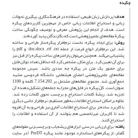
چکیده
هدف:
پردازش زبان طبیعی، استفاده در فرهنگ‌نگاری، پیگیری تحولات
زبانی و استخراج اطلاعات زبانی خاص از مهم‌ترین کاربردهای پیکره
است. هدف از انجام این پژوهش معرفی و توصیف چگونگی ساخت
پیکرۀ مقاله‌های علمی‎پژوهشی است که نگارندگان پدید آورده‌اند.
روش:
برای ایجاد پیکره، نخست نرم‌افزار پیکره‌ساز طراحی و ساخته
شد. این نرم‌افزار انواع فرمت از جمله doc،docx ،rtf ،txt و pdf را
پشتیبانی می‌کند. همچنین می‌توان پارامترهای ساخت پیکره را از قبل نیز
برای آن تعیین کرد. برای مثال، مشخص کرد که حداقل تعداد توکن فایل
برای حضور یک متن در پیکره چه عددی باشد. سپس مجموعه
مقاله‌های علمی‌پژوهشی اعضای هیئت‎علمی دانشگاه فردوسی مشهد
جمع‌آوری شد. مجموع مقاله‌های مشتمل بر 7.154.202 کلمه و 1100
عنوان است. کلّ پیکره در فایل‌های مجزا به جمله‌های تشکیل‌دهنده آن
تجزیه شد. ریشۀ کلمات استخراج و برچسب نحوی کلمات زده شد.
علاوه ‌بر امکان استخراج اطلاعات به‌طور مستقیم، نرم‌افزار جانبی دیگری
با کاربرد ساده‌تر برای استخراج اطلاعات آماری نیز طراحی و به آن افزوه
شد تا کاربران غیرتخصصی هم بتوانند از آن استفاده و اطلاعات را
استخراج کنند.
یافته:
برای ارزیابی درستیِ ابزارهای ریشه‌یاب و برچسب‌زنی مقوله‌های
گفتار، از پیکره‌های استاندارد موجود مانند پیکره PerDT (در سایت