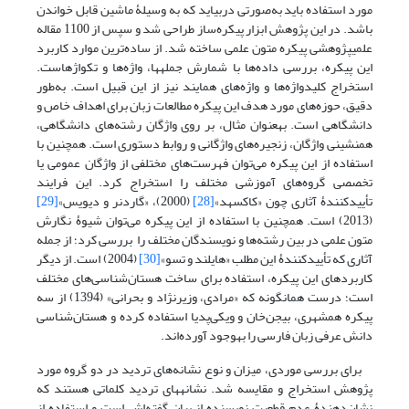
مورد استفاده باید به‌صورتی دربیاید که به وسیلۀ ماشین قابل خواندن
باشد. در این پژوهش ابزار پیکره‌ساز طراحی شد و سپس از 1100 مقاله
علمی‎پژوهشی پیکره متون علمی ساخته شد. از ساده‌ترین موارد کاربرد
این پیکره، بررسی داده‌ها با شمارش جمله‎ها، واژه‌ها و تکواژهاست.
استخراج کلیدواژه‌ها و واژه‌های همایند نیز از این قبیل است. به‌طور
دقیق، حوزه‌های مورد هدف این پیکره مطالعات زبان برای اهداف خاص و
دانشگاهی است. به‎عنوان مثال، بر روی واژگان رشته‌های دانشگاهی،
همنشینی واژگان، زنجیره‌های واژگانی و روابط دستوری است. همچنین با
استفاده از این پیکره می‌توان فهرست‌های مختلفی از واژگان عمومی یا
تخصصی گروه‌های آموزشی مختلف را استخراج کرد. این فرایند
تأییدکنندۀ آثاری چون «کاکسهد»
[28]
(2000)، «گاردنر و دیویس»
[29]
(2013) است. همچنین با استفاده از این پیکره می‌توان شیوۀ نگارش
متون علمی در بین رشته‌ها و نویسندگان مختلف را بررسی کرد؛ از جمله
آثاری که تأییدکنندۀ این مطلب «هایلند و تسو»
[30]
(2004) است. از دیگر
کاربردهای این پیکره، استفاده برای ساخت هستان‌شناسی‌های مختلف
است؛ درست همان‎گونه که «مرادی، وزیرنژاد و بحرانی» (1394) از سه
پیکره همشهری، بیجن‌خان و ویکی‌پدیا استفاده کرده‌ و هستان‌شناسی
دانش عرفی زبان فارسی را به‎وجود آورده‌اند.
برای بررسی موردی، میزان و نوع نشانه‌های تردید در دو گروه مورد
پژوهش استخراج و مقایسه شد. نشانه‎های تردید کلماتی هستند که
نشان‌دهندۀ عدم قطعیت نویسنده از بیان گفته‌اش است و استفاده از