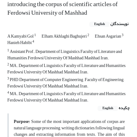
introducing the corpus of scientific articles of
Ferdowsi University of Mashhad
نویسندگان
English
1
2
3
A Kamyabi Gol
Elham Akhlaghi Baghujeri
Ehsan Asgarian
4
Hanieh Habibi
1
Assistant Prof., Department of Linguistics, Faculty of Literature and
Humanities, Ferdowsi University Of Mashhad, Mashhad, Iran.
2
MA., Department of Linguistics, Faculty of Literature and Humanities,
Ferdowsi University Of Mashhad, Mashhad, Iran.
3
PHD, Department of Computer Engineering , Faculty of Engineering ,
Ferdowsi University Of Mashhad, Mashhad, Iran.
4
MA., Department of Linguistics, Faculty of Literature and Humanities,
Ferdowsi University Of Mashhad, Mashhad, Iran.
چکیده
English
Purpose:
Some of the most important applications of corpus are
natural language processing, writing dictionaries, following lingual
changes and extracting information from texts. The aim of this