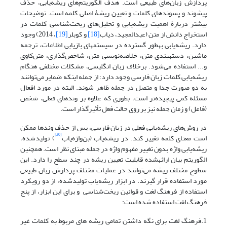
پردازش زبان‌های طبیعی است. هدف الگوریتم‌های ریشه‌یابی، حذف
پیشوند و پسوندهای کلمات و تعیین ریشۀ اصلی کلمه است. توضیحات
بیشتر دربارۀ اهمیت ریشه‌یابی و تحلیل‌های ریخت‌شناسی کلمات در
استخراج دانش از متن (عبدالمجید، دیاب
[18]
و کوبلر
[19]
، 2014) وجود
دارد. ریشه‌یابی به‎طور گسترده در سیستم‎های بازیابی اطلاعات، ترجمه
ماشین، دسته‎بندی ‌متن، خلاصه‌نویسی متن، شاخص‌گذاری، متن‌کاوی
و... استفاده می‌شود. برخلاف زبان انگلیسی، مشکلات مختلفی هنگام
ریشه‌یابی کلمات زبان فارسی وجود دارد؛ از جمله اینکه ضمایر می‌توانند
به دو صورت جدا و متصل در جمله ظاهر شوند. البته در مورد افعال
مسئله کمی پیچیده‌تر است، بطوری که علاوه بر وندهای فعلی، شخص
(فاعل) و زمان جمله نیز بر روی حالت فعل تأثیرگذار است.
در روش‌های ریشه‌یابی فعلی در زبان فارسی، پس از حذف وندها ممکن
[20]
است معنای کلمه تغییر کند. در ریشه‌یاب (بن‌واژه‌یاب
) تولیدشده،
ریشه‌یابی واژه بدون تغییر مفهوم واژه در جمله مبنای نظر است. همچنین
الگوریتم بیان ارائه‎شده قابلیت تعیین ریشه در چند سطح را دارد. این
سطوح مختلف ریشه می‌توانند در عملیات مختلف پردازش زبان طبیعی
مورد استفاده قرار گیرند. در ابزار ریشه‌یاب تولیدشده، از دو رویکرد
استفاده از فرهنگ لغت و قوانین ریخت‌شناسی و برای این ابزار، از پنج
فرهنگ لغت استفاده شده است:
1.فرهنگ لغت برای نگه داشتن تمامی ریشه های مربوط به کلمات غیر