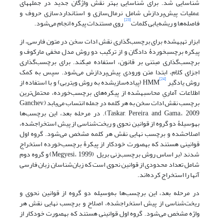
شناسایی شد. برای شناسایی بهتر نقش واژگان جدید در جمله‎های
عملیات پیش‌پردازش شامل نرمال‌سازی و استانداردسازی حروف و
[23]
فاصله‌ها و ریشه‌یابی کلمات
روی مستندات پیکره انجام می‌شود.
ابزار تهیه‎شده برای برچسب‌گذاری نقش ادات سخن در متون فارسی، از
پیکره برچسب‎خوردۀ دادگان و از ترکیب دو روش مدل مخفی مارکوف و
برچسب‌گذاری مبتنی بر قانون، استفاده می‎کند. برای برچسب‌گذاری
اجزای کلام، ابتدا متن ورودی پیش‌پردازش می‌شود. سپس به کمک
[24]
روش یادگیر
HMM (پیاده‌سازی‎شده به روش ویتربی) و با استفاده از
اطلاعات آماریِ محاسبه‎شده از پیکره‌های برچسب‌خورده، محتمل‌ترین
برچسب نقش ادات سخن به هر کلمه در جمله انتساب می‌یابد (Ganchev,
Taskar, Pereira, and Gama,، 2009). در مرحله بعد، این برچسب‌ها
به‎وسیلۀ دو گروه از قوانین نحوی و ریخت‌شناسی از پیش استخراج‎شده،
اصلاح‎شده و برچسب نهایی نقش هر کلمه مشخص می‌شود. گروه اول
قوانینی هستند که به‎صورت خودکار از پیکرۀ برچسب‌خورده استخراج
شدند (بر اساس روش برچسب‌زنی بریل (Megyesi، 1999) و گروه دوم
شامل تعداد محدودی از قوانین نحوی است که زبان‌شناسان زبان فارسی
آنها را استخراج کرده‌اند.
در مرحله بعد، این برچسب‌ها به‌وسیله دو گروه از قوانین نحوی و
ریخت‌شناسی از پیش استخراج‎شده، اصلاح و برچسب نهایی نقش هر
واژه مشخص می‌شود. گروه اول قوانینی هستند که به‎صورت خودکار از