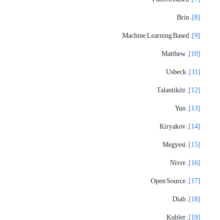
. Brin
[8]
. Machine Learning Based
[9]
. Matthew
[10]
. Usbeck
[11]
. Talantikitr
[12]
. Yun
[13]
. Kiryakov
[14]
. Megyesi
[15]
. Nivre
[16]
. Open Source
[17]
. Diab
[18]
. Kubler
[19]