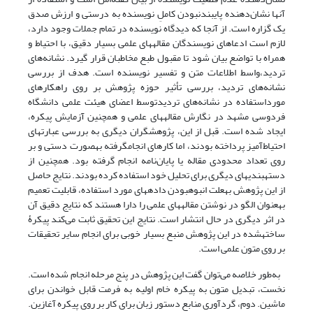
آنها نشان‌دهنده پایبندنبودن کاملِ نویسنده به درستی و ارزش صدق
یک گزاره است. از آنجا که دیدگاه نویسنده در تمام جملات وجود دارد،
لازم است ادعاهای نویسندگان مقاله‎های علمی بسیار دقیق، با احتیاط و
همراه با تواضع بیان شود تا مقبول طبع مخاطبان قرار گیرد. نشانه‌های
تردید،واسط اطلاعات متن و تفسیر نویسنده است. هدف از بررسی
نشانه‌های تردید، بررسی تأثیر حوزه پژوهش بر روی راهکارهای
مورداستفاده در نشانه‌های تردیدتوسط اعضای هیئت علمی دانشگاه
فردوسی مشهد در نگارش مقاله‎های علمی و همچنین آزمایش پیکره،
ایجاد شده است. قبل از این، پژوهشگران دیگری به بررسی عبارت‎های
احتیاط‌آمیز پرداخته بودند، اما کارهای انجام‎گرفته به‎صورت دستی و بر
روی تعداد محدودی مقاله یا پایان‌نامه انجام گرفته بود. همچنین از
دسته‎بندی‎های دیگری برای تحلیل خود استفاده کرده بودند. نتایج حاصل
از این پژوهش به‎علت انبوه‎بودن داده‎های مورد استفاده، قابلیت تعمیم
به‎عنوان الگو در نوشتن مقاله‎های علمی را دارا هستند که نتایج دقیق آن
در اثر دیگری در حال انتشار است. نتایج این تحقیق ثابت می‌کند پیکرۀ
ساخته‎شده در این پژوهش منبع بسیار خوبی برای انجام سایر تحقیقات
بر روی متون علمی است.
به‌طور خلاصه می‌توان گفت این پژوهش در پنج مرحله انجام شده است.
نخست، تبدیل متون به پیکره خام اولیه به فرمت قابل خواندن برای
ماشین. دوم، گردآوری منابع دستور زبان برای کار بر روی پیکره آغازین.