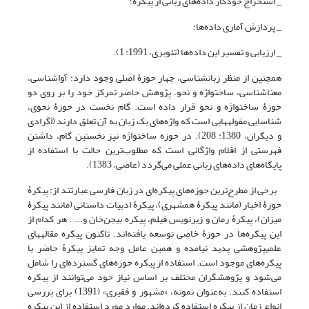
_ استخراج خودکار داده‌های زبانی از پیکره؛
_ پردازش آماری داده‌ها؛
_ ارزیابی و تفسیر این داده‌ها (تئوبری، 1991: 1).
همچنین از منظر زبان‎شناسی، چهار حوزۀ اصلی وجود دارد: آواشناسی،
معنا‌شناسی، ساخت‎واژه و نحو. پژوهش حاضر تمرکز خود را بر روی دو
حوزۀ ساخت‎واژه و نحو قرار داده است. گام نخست در حوزۀ نحوی،
شناسایی مقوله‎هایی است که واژه‌های یک زبان به آن تعلق دارند (اَگرادی
و دیگران، 1380: 208). در حوزه ساخت‎واژه نیز نخستین گام، داشتن
فهرستی از اقلام واژگانی است که مطلوب‌ترین حالت با استفاده از
پایگاه‌های داده‌های زبانی عملی می‌گردد (عاصی، 1383).
برخی از مطرح‌ترین حوزه‌های پیکره‌‌ای در زبان فارسی عبارتند از: پیکرۀ
حوزۀ اخبار (مانند پیکرۀ همشهری)، پیکرۀ ادبیات داستانی (مانند پیکرۀ
میزان)، پیکرۀ رمان و زیرنویس فیلم، پیکره بیجن‌خان و... . هر کدام از
این پیکره‌ها در حوزۀ خاصی توسعه یافته‌اند. تاکنون پیکره مقاله‎های
علمی‎پژوهشی پدید نیامده و همین عامل وجه تمایز پیکرۀ حاضر با
پیکره‌های موجود است. استفاده از پیکره حوزه‌های گسترده‌ای را شامل
می‌شود و پژوهشگران مختلف بر اساس نیاز خود می‌توانند از پیکره
استفاده کنند. به‌عنوان نمونه، «مشهور و فقیری» (1391) برای بررسی
انواع زمان از پیکره استفاده کرده‌اند. موارد مورد استفاده از این پیکره