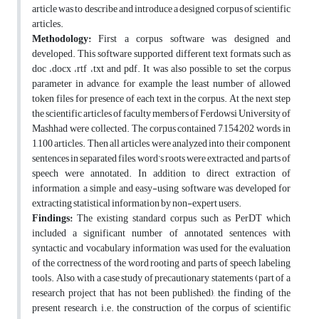
article was to describe and introduce a designed corpus of scientific
articles.
Methodology:
First a corpus software was designed and
developed. This software supported different text formats such as
doc ،docx ،rtf ،txt and pdf. It was also possible to set the corpus
parameter in advance, for example the least number of allowed
token files for presence of each text in the corpus. At the next step
the scientific articles of faculty members of Ferdowsi University of
Mashhad were collected. The corpus contained 7,154,202 words in
1,100 articles. Then all articles were analyzed into their component
sentences in separated files, word’s roots were extracted, and parts of
speech were annotated. In addition to direct extraction of
information, a simple and easy-using software was developed for
extracting statistical information by non-expert users.
Findings:
The existing standard corpus such as PerDT which
included a significant number of annotated sentences with
syntactic and vocabulary information was used for the evaluation
of the correctness of the word rooting and parts of speech labeling
tools. Also, with a case study of precautionary statements (part of a
research project that has not been published), the finding of the
present research, i.e. the construction of the corpus of scientific