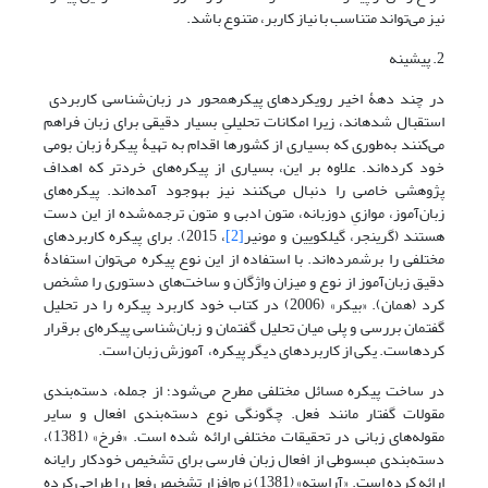
نیز می‌تواند متناسب با نیاز کاربر، متنوع باشد.
2. پیشینه
در چند دهۀ اخیر رویکردهای پیکره‎محور در زبان‌شناسی کاربردی
استقبال شده‎اند، زیرا امکانات تحلیلیِ بسیار دقیقی برای زبان فراهم
می‌کنند به‌طوری که بسیاری از کشورها اقدام به تهیۀ پیکرۀ زبان بومی
خود کرده‌اند. علاوه ‌بر این، بسیاری از پیکره‌های خردتر که اهداف
پژوهشی خاصی را دنبال می‌کنند نیز به‎وجود آمده‌اند. پیکره‌های
زبان‌آموز، موازیِ دوزبانه، متون ادبی و متون ترجمه‌شده از این دست
هستند (گرینجر، گیلکویین و مونیر
[2]
، 2015). برای پیکره کاربردهای
مختلفی را برشمرده‌اند. با استفاده از این نوع پیکره می‌توان استفادۀ
دقیق زبان‌آموز از نوع و میزان واژگان و ساخت‌های دستوری را مشخص
کرد (همان). «بیکر» (2006) در کتاب خود کاربرد پیکره را در تحلیل
گفتمان بررسی و پلی میان تحلیل گفتمان و زبان‌شناسی پیکره‌ای برقرار
کرده‎است. یکی از کاربردهای دیگر پیکره، آموزش زبان است.
در ساخت پیکره مسائل مختلفی مطرح می‌شود؛ از جمله، دسته‌بندی
مقولات گفتار مانند فعل. چگونگی نوع دسته‌بندی افعال و سایر
مقوله‌های زبانی در تحقیقات مختلفی ارائه شده است. «فرخ» (1381)،
دسته‌بندی مبسوطی از افعال زبان فارسی برای تشخیص خودکار رایانه
ارائه کرده است. «آراسته» (1381) نرم‌افزار تشخیص فعل را طراحی کرده