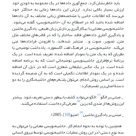
باید خاطرنشان کرد، جمع‌آوری داده‌ها در یک مجموعه به خودی خود
ارزش بسیار بالایی ندارد. ارزش این داده‌ها زمانی به حداکثر خود
می‌رسد که اطلاعات جانبی یا مشخصه‌های زبانی مختلف به آن داده‌ها
اضافه شده باشد که در اصطلاح به آن «حاشیه‌نویسی» گفته می‌شود.
حاشیه‌نویسی معنایی با به‎کار‌گیری پردازش زبان طبیعی، یادگیری ماشین
و یادگیری آماری داده‌های فاقد ساختار را که در قالب‌های مختلف مثل
متن، تصویر، صوت و... منتشر شده‌اند، با افزودن فراداده‌ها غنی
می‌کند. حاشیه‌نویسی در فرهنگ‌ لغت آکسفورد، یادداشت توضیحی یا
نظری‎ای که به یک متن یا نمودار اضافه شده، تعریف شده است. در یک
برنامۀ نرم‌افزاری حاشیه‎نویسی توضیحاتی است که به برنامه اضافه
شده است. در یک عکس تبلیغاتی شعاری است که در ذیل آن اضافه
شده و در یک نمودار اطلاعات تکمیلی است که به آن ضمیمه گردیده
است. بر اساس روش انجام، می‌توان پلت‌فرم‌های حاشیه‌نگاری را به دو
دستۀ اصلی زیر تقسیم کرد:
[7]
_ مبتنی بر الگو
: الگو می‌تواند کشف‌ یا به‎طور دستی تعریف شود. بیشتر
[8]
این روش‌ها از متدی که برین
معرفی کرده ‌است، استفاده می‌کنند.
[9]
_ مبتنی بر یادگیری ماشین
(متیو
[10]
، 2005).
همچنین با توجه به نحوه انجام کار، حاشیه‌نویسی معنایی را می‌توان به
سه نوع دستی (در این روش عملیات حاشیه‌نویسی توسط نیروی انسانی