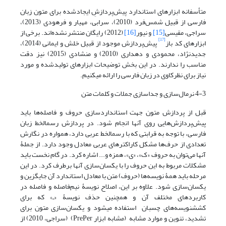
متأسفانه ابزارهای استاندارد پیش‌پردازشِ ایجادشده برای متون زبان
فارسی از قبیل شمس‌فرد (2010)، سرابی، مهیار و فرهودی (2013)،
سراجی، مقیسی
[15]
و نیور
[16]
(2012) رایگان منتشر نشده‌اند. برخی از
[17]
ابزارهای کد باز
پیش‌پردازش موجود از قبیل خلش و ایمانی (2014)،
جدیدنژاد، محمودی و دهداری (2010) و منشادی (2015) نیز دقت
مناسب را ندارند. در این بخش توضیحات ابزارهای تولیدشده و مورد
نیاز برای نظرکاوی در زبان فارسی را ارائه می‎کنیم.
4-3 نرمال‌سازی و جداسازی جملات و کلمات متن
قبل از پردازش متون جهت استانداردسازی حروف و فاصله‌ها باید
پیش‌پردازش‌هایی روی آنها انجام شود. در پردازش رسم‎الخط زبان
فارسی، با توجه به قرابتی که با رسم‎الخط عربی دارد، همواره در نگارش
تعدادی از حرف‌ها مشکل کاراکترهای عربی معادل وجود دارد. از جملۀ
آنها می‌توان به حروف «ک»، «ی»، همزه و... اشاره کرد. در گام نخست باید
مشکلات مربوط به این حروف را با یکسان‌سازی آنها برطرف کرد. در این
مرحله باید همۀ‌ نویسه‌ها (حروف) متن با معادل استاندارد آن جایگزین و
یکسان‌سازی شود. علاوه بر این، اصلاح نویسۀ نیم‌فاصله و فاصله در
کاربردهای مختلف آن و همچنین حذف نویسۀ «ـ» که برای
کشش‎نویسه‌های چسبان استفاده می‎شود و یکسان‌سازی متون برای
تشدید، تنوین و موارد مشابه (مشابه ابزار PrePer) (سراجی، 2010) از