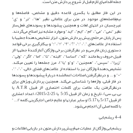
جمله اقدام‎های لازم قبل از شروع پردازش متن است.
در این فاز مطابق با یک‎سری قاعده دقیق و مشخص، فاصله‌ها و
نیم‌فاصله‌های موجود در متن برای علاماتی نظیر "ها"، "تر" و "ی"
غیرچسبان در انتهای لغات و همچنین پیشوندها و پسوندهای فعل‌ساز
نظیر "نمی"، "می"، "ام"، "ایم"، "اید" و موارد مشابه نیز اصلاح می‌گردند.
پس از پایان مرحله‌ی پیش پردازش متون، ابزار تشخیص‌دهندۀ جمله‎ها با
استفاده از علامت‌های ”.“، ”؛“، ”!“، ”؟“، ”?“، ”:“ و به‎کارگیری برخی قواعد
دستوری زبان فارسی و در نظرگرفتن برخی واژگان آغازکنندۀ جمله‎ها (از
قبیل حروف ربط مانند "که"، "اساسا"، "البته"، "تا"، "اما"، "اگر"، "ولی"،
"زیرا"، "سپس"، "همچنین"، "و"و "یا")، مرز جمله‌ها را تعیین می‎کند.
تشخیص‌دهندۀ‌ واژگان نیز با استفاده از علامت‌های فضای خالی، ”،“، ”,“،
”-“ و ... و درنظرگرفتن اصلاحات اعمال‎شده دربارۀ پیشوندها و پسوندها
در فاز قبلی، واژه‌ها را شناسایی می‌کند. همچنین پردازش ویژه‌ای برای
درنظرگرفتن یک علامت برای کلمات اختصاری (از قبیل A.T.R یا
بی.بی.سی)، تاریخ و زمان (از قبیل 5:35 یا 2015/2/25)، اعداد اعشاری
(از قبیل 5/17 یا 5.17) و سایر عبارت‎ها و علایم خاص (جایگزینی کلمه ”ا... “
با کلمه اصلی آن) انجام می‌شود.
4-4 ریشه‌یابی
ریشه‌یابی واژگان از عملیات مهمّ پیش‌پردازش متون در بازیابی اطلاعات و