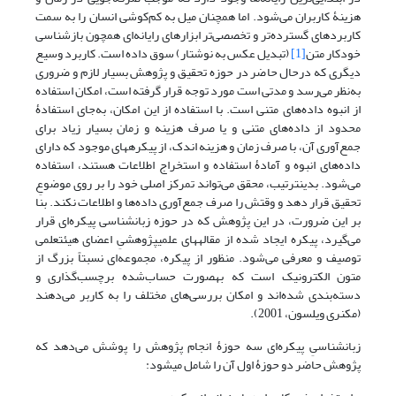
هزینۀ کاربران می‌شود. اما همچنان میل به کم‌کوشی انسان را به سمت
کاربردهای گسترده‌تر و تخصصی‌تر ابزارهای رایانه‌ای همچون بازشناسی
خودکار متن
[1]
(تبدیل عکس به نوشتار) سوق داده ‌است. کاربرد وسیع
دیگری که درحال حاضر در حوزه تحقیق و پژوهش بسیار لازم و ضروری
به‌نظر می‌رسد و مدتی است مورد توجه قرار گرفته ‌است، امکان استفاده
از انبوه داده‌های متنی است. با استفاده از این امکان، به‌جای استفادۀ
محدود از داده‌های متنی و یا صرف هزینه و زمان بسیار زیاد برای
جمع‌آوری آن، با صرف زمان و هزینه اندک، از پیکره‎های موجود که دارای
داده‌های انبوه و آمادۀ استفاده و استخراج اطلاعات هستند، استفاده
می‌شود. بدین‎ترتیب، محقق می‌تواند تمرکز اصلی خود را بر روی موضوعِ
تحقیق قرار دهد و وقتش را صرف جمع‌آوری داده‌ها و اطلاعات نکند. بنا
بر این ضرورت، در این پژوهش که در حوزه زبانشناسی پیکره‌ای قرار
می‌گیرد، پیکره ایجاد شده از مقاله‎های علمی‎پژوهشیِ اعضای هیئت‎علمی
توصیف و معرفی می‌شود. منظور از پیکره، مجموعه‌ای نسبتاً بزرگ از
متون الکترونیک است که به‎صورت حساب‌شده برچسب‌گذاری و
دسته‌بندی شده‌اند و امکان بررسی‌های مختلف را به کاربر می‌دهند
(مکنری ویلسون، 2001).
زبان‎شناسیِ پیکره‌ای سه حوزۀ انجام پژوهش را پوشش می‌دهد که
پژوهش حاضر دو حوزۀ اول آن را شامل می‎شود: