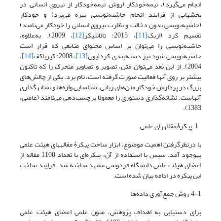
انجام می‌گیرد)، نیمه‌خودکار (روش نیمه‌خودکار از نیروی انسانی در
بخش‎هایی از فرایند انجام حاشیه‌نویسی بهره می‌برد) و خودکار
(حاشیه‌نویسی بدون دخالت و نظارت نیروی انسانی را خودکار می‌نامند)
تقسیم‌ کرد (ازبک
[11]
، 2015؛ تالانتیکر
[12]
، 2009). به‌علاوه،
حاشیه‌‌نویسی را می‌توان بر اساس محتوای منابعی که قرار است
حاشیه‌نویسی شود نیز دسته‌بندی کرد(یون
[13]
، 2008؛ کیریاکف
[14]
،
2004). از این بُعد می‌توان متن، تصویر و تصاویر متحرک را که تاکنون
بیشتر بر روی آنها فعالیت صورت گرفته است، نام برد. یکی از چالش‌های
بزرگ در پردازش خودکار متن‌های زبانی، شناسایی واژه‌ها و نشانه‎گذاری
آنهاست. نشانه‌گذاری دستوری را معمولا برچسب‌دهی می‌نامند (عاصی،
1383).
1. پیکرۀ مقاله‎های علمی
با درنظرگرفتن اهمیت موضوع، ابزار ساخت پیکرۀ مقاله‎های هیئت علمی
به‎وجود آمد. سپس با استفاده از آن، پیکره‌ای با تعداد 1100 مقاله از
اعضای هیئت علمی دانشگاه فردوسی مشهد ساخته شد. فرایند ساخت
این پیکره در ادامه بیان شده است.
4-1 روش جمع‌آوری داده‌ها
برای دستیابی به اهداف پژوهش، متون علمی اعضای هیئت علمی