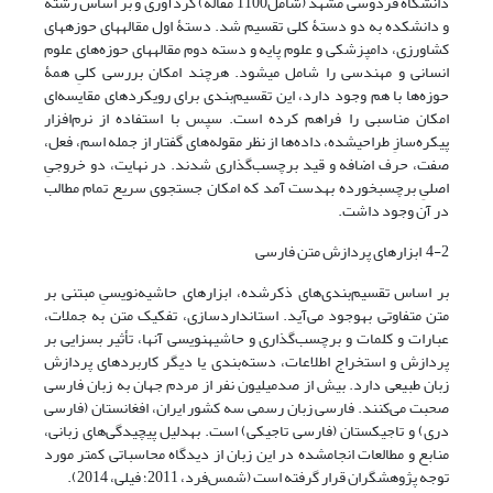
دانشگاه فردوسی مشهد (شامل1100 مقاله) گردآوری و بر اساس رشته
و دانشکده به دو دستۀ کلی تقسیم شد. دستۀ اول مقاله‎های حوزه‎های
کشاورزی، دام‎پزشکی و علوم پایه و دسته دوم مقاله‎های حوزه‌های علوم
انسانی و مهندسی را شامل می‎شود. هرچند امکان بررسی کلیِ همۀ
حوزه‌ها با هم وجود دارد، این تقسیم‌بندی برای رویکردهای مقایسه‌ای
امکان مناسبی را فراهم کرده است. سپس با استفاده از نرم‌افزار
پیکره‌سازِ طراحی‎شده، داده‌ها از نظر مقوله‌های گفتار از جمله اسم، فعل،
صفت، حرف اضافه و قید برچسب‌گذاری شدند. در نهایت، دو خروجیِ
اصلیِ برچسب‎خورده به‎دست آمد که امکان جستجوی سریع تمام مطالب
در آن ‎وجود داشت.
4-2 ابزارهای پردازش متن فارسی
بر اساس تقسیم‌بندی‌های ذکرشده، ابزارهای حاشیه‌نویسیِ مبتنی بر
متن متفاوتی به‎وجود می‌آید. استانداردسازی، تفکیک متن به جملات،
عبارات و کلمات و برچسب‌گذاری و حاشیه‎نویسی آنها، تأثیر بسزایی بر
پردازش و استخراج اطلاعات، دسته‌بندی یا دیگر کاربردهای پردازش
زبان طبیعی دارد. بیش از صد‎میلیون نفر از مردم جهان به زبان فارسی
صحبت می‌کنند. فارسی زبان رسمی سه کشور ایران، افغانستان (فارسی
دری) و تاجیکستان (فارسی تاجیکی) است. به‎دلیل پیچیدگی‌های زبانی،
منابع و مطالعات انجام‎شده در این زبان از دیدگاه محاسباتی کمتر مورد
توجه پژوهشگران قرار گرفته است (شمس‌فرد، 2011؛ فیلی، 2014).