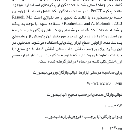
کلمات در جمله) سعی شد تا حدممکن از پیکره‌های استاندارد موجود
مانند پیکره PerDT (در سایت دادگان) که شامل تعداد قابل‌توجهی
جملۀ برچسب‎خورده با اطلاعات نحوی و ساخت‎واژی است (Rasooli, M.
Kouhestani, and A. Moloodi ، 2013) استفاده شود. با توجه به اینکه
ریشه‌یاب ایجادشده، قابلیت ریشه‌یابی چندسطحی واژگان تا رسیدن به
بن اصلی واژه را دارد، برای کاربرد موردنظر این پژوهش از ریشه‌های
به‎دست‎آمده، از اولین سطح ابزار ریشه‌یابی استفاده می‌شود. همچنین در
این پیکره برای برچسب نقش ادات سخن (نقش کلمات) دو سطح (با
جزئیات متفاوت) وجود دارد که با توجه به کاربرد مورد نظر ابزار، سطح
اول (نقش کلی کلمه در جمله) در نظر گرفته شده است.
برای محاسبۀ درستی ابزارها، توالی واژگان ورودی به‎صورت
W={w1, w2, w3, … , wn}
توالی واژگان هدف یا برچسب صحیح آنها به‎صورت
W*={, , , … , }
و توالی واژگان (یا برچسب) خروجی ابزارها به‎صورت
= {, , , … , }
W
out