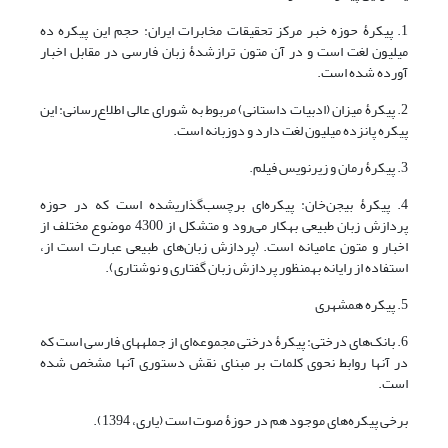
1. پیکرۀ حوزه خبر مرکز تحقیقات مخابرات ایران: حجم این پیکره ده
میلیون لغت است و در آن متون ترازشدۀ زبان فارسی در مقابل اخبار
آورده شده است.
2. پیکرۀ میزان (ادبیات داستانی) مربوط به شورای عالی اطلاع‌رسانی: این
پیکره پانزده میلیون لغت دارد و دوزبانه است.
3. پیکرۀ رمان و زیرنویس فیلم.
4. پیکرۀ بیجن‌خان: پیکره‌ای برچسب‌گذاری‎شده است که در حوزه
پردازش زبان طبیعی به‎کار می‌رود و متشکل از 4300 موضوع مختلف از
اخبار و متون عامیانه است. (پردازش زبان‌های طبیعی عبارت است از،
استفاده از رایانه به‎منظور پردازش زبان گفتاری و نوشتاری).
5. پیکره همشهری
6. بانک‌های درختی: پیکرۀ درختی مجموعه‌ای از جمله‎های فارسی است که
در آنها روابط نحوی کلمات بر مبنای نقش دستوری آنها مشخص شده
است.
برخی پیکره‌های موجود هم در حوزۀ صوت است (یاری، 1394).