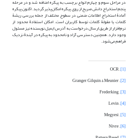
در مراحل سوم و چهارم انواع برچسب به پیکره اضافه شد و در مرحله
پنجم استخراج دانش صریح از روی پیکره امکان‌پذیر گردید. اکنون پیکره
آمادۀ استخراجِ اطلاعاتِ ضمنی در سطوح مختلف از جمله بررسی ریشۀ
کلمات یا مقولۀ کلمات توسط کاربران است. امکان استفادۀ محدود از
نرم‌افزار از طریق ارسال درخواست به آدرس ایمیل نویسنده نیز مسئول
وجود دارد. همچنین دسترسی آزاد و نامحدود به پیکره در آیندۀ نزدیک
فراهم می‌شود.
. OCR
[1]
. Granger, Gilquin, & Meunier
[2]
. Frederking
[3]
. Levin
[4]
. Megyesi
[5]
. Nivre
[6]
. Pattern Based
[7]